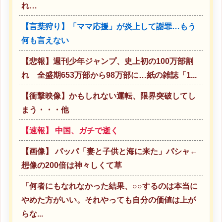
れ…
【言葉狩り】「ママ応援」が炎上して謝罪…もう
何も言えない
【悲報】週刊少年ジャンプ、史上初の100万部割
れ 全盛期653万部から98万部に…紙の雑誌「1...
【衝撃映像】かもしれない運転、限界突破してし
まう・・・他
【速報】 中国、ガチで逝く
【画像】 パッパ「妻と子供と海に来た」パシャ←
想像の200倍は神々しくて草
「何者にもなれなかった結果、○○するのは本当に
やめた方がいい。それやっても自分の価値は上が
らな...