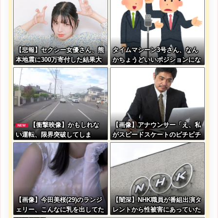
計り知れない｣←これw w w w
w w w w w
【悲報】セクシー女優さん、熊
タイムマシーン3号さん、なん
本地震に300万寄付した結果大
かちょうどいいポジションにな
炎上してしまう…←これさぁ…
る
【衝撃映像】かもしれな
【画像】アナウンサー「え、私
NEW
い運転、限界突破してしま
がスピードスケートのピチピチ
う・・・
ユニフォーム着るんですか…？
ﾑﾁｨ！！」←これはお前らに刺
さるやろw w w w w w w w
【画像】今田美桜(29)のランジ
【闇深】NHK職員が番組出演タ
ェリー、こんなに乳を出してた
レントから性被害にあっていた