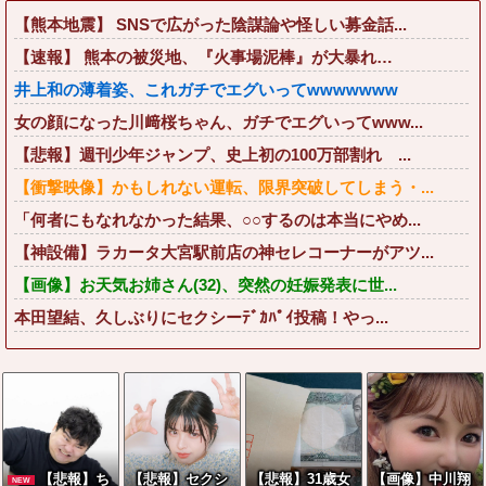
【熊本地震】 SNSで広がった陰謀論や怪しい募金話...
【速報】 熊本の被災地、『火事場泥棒』が大暴れ…
井上和の薄着姿、これガチでエグいってwwwwwww
女の顔になった川﨑桜ちゃん、ガチでエグいってwww...
【悲報】週刊少年ジャンプ、史上初の100万部割れ ...
【衝撃映像】かもしれない運転、限界突破してしまう・...
「何者にもなれなかった結果、○○するのは本当にやめ...
【神設備】ラカータ大宮駅前店の神セレコーナーがアツ...
【画像】お天気お姉さん(32)、突然の妊娠発表に世...
本田望結、久しぶりにセクシーﾃﾞｶﾊﾟｲ投稿！やっ...
【悲報】ち
【悲報】セクシ
【悲報】31歳女
【画像】中川翔
NEW