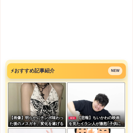
⚡
おすすめ記事紹介
NEW
【画像】明らかにチンポ味わっ
【悲報】ちいかわの映画
NEW
た後のメスガキ、変化を遂げる
を見たイラン人が激怒｢子供に
見せる内容じゃない｡悪影響は