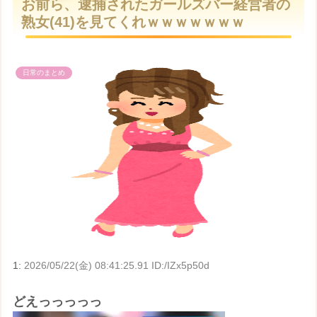
お前ら、逮捕されたガールズバー経営者の
t
熟女(41)を見てくれｗｗｗｗｗｗｗ
e
日常のまとめ
1:
2026/05/22(金) 08:41:25.91 ID:/IZx5p50d
どえっっっっっ