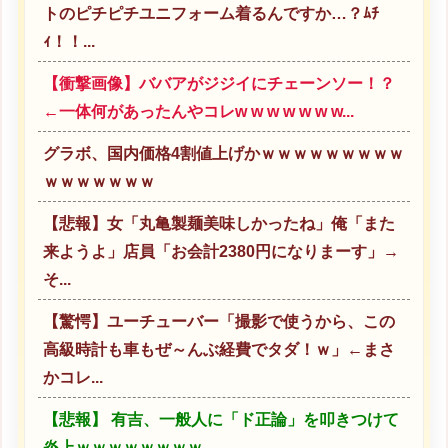
トのピチピチユニフォーム着るんですか…？ﾑﾁ
ｨ！！...
【衝撃画像】ババアがジジイにチェーンソー！？
←一体何があったんやコレw w w w w w w...
グラボ、国内価格4割値上げかｗｗｗｗｗｗｗｗｗ
ｗｗｗｗｗｗｗ
【悲報】女「丸亀製麺美味しかったね」俺「また
来ようよ」店員「お会計2380円になりまーす」→
そ...
【驚愕】ユーチューバー「撮影で使うから、この
高級時計も車もぜ～んぶ経費でタダ！ｗ」←まさ
かコレ...
【悲報】 有吉、一般人に「ド正論」を叩きつけて
炎上ｗｗｗｗｗｗｗｗ