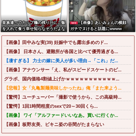
皇族達ってカップ麺の残り汁にご飯
【画像】あいみょんの横顔、
NEW
を入れて食う幸せ知らなそうだよな
ガチでヌけると話題にwwww
ｗ
【画像】田中みな実(39) 妊娠中でも露出多めのド...
【画像】 日本さん、避難所が各国と比べて優秀過ぎる...
【凄すぎる】 力士の嫁に美人が多い理由→「これ」だ...
【画像】アナウンサー「え、私がスピードスケートのピ...
グラボ、国内価格4割値上げかｗｗｗｗｗｗｗｗｗｗｗ...
【悲報】女「丸亀製麺美味しかったね」俺「また来よう...
【驚愕】ユーチューバー「撮影で使うから、この高級時...
【驚愕】1回1時間程度のsexで20～30回くら...
【画像】 ワイ「アルファードいいなあ。買いに行くか...
【画像】板野友美、ビキニ姿の谷間がたまらない