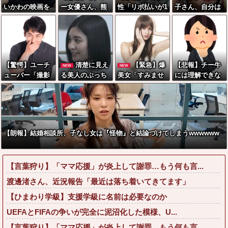
いかわの映画を
ー女優さん、熊
性「リボ払いが1
子さん、自分は
見たイラン人が
本地震に300万
0年たっても終わ
加工したのに母
激怒｢子供に見せ
寄付した結果大
りません」←こ
は無修正でアッ
る内容じゃない｡
炎上してしま
れw w w w w w
プしてしまう
悪影響は計り知
う…←これさ
w
れない｣←これw
ぁ…
【驚愕】ユーチ
清楚に見え
【緊急】爆
【悲報】チー牛
NEW
NEW
w w w w w w w
ューバー「撮影
る美人のぶっち
美女「すみませ
には理解できな
w
で使うから、こ
ゃけたセッ■ス
ん。砲弾3つ持っ
い恋愛、がこち
の高級時計も車
経験人数がこち
てきました」警
らｗｗｗｗｗｗ
もぜ～んぶ経費
らwwwwwwww
察「！？」自衛
ｗｗｗｗｗｗｗ
でタダ！ｗ」←
隊「！？」→結
ｗｗｗｗｗｗｗ
まさかコレ本気
果w w w w w w
ｗ
【朗報】結婚相談所、子なし女は『怪物』と結論づけてしまうwwwwww
にしてる奴なん
w w
ておらんよな？
よな？w w w w
【言葉狩り】「ママ応援」が炎上して謝罪…もう何も言...
w w w w w w w
渡邊渚さん、近況報告「最近は落ち着いてきてます」
【ひまわり学級】支援学級に名前は必要なのか
UEFAとFIFAの争いが完全に泥沼化した模様、U...
【言葉狩り】「ママ応援」が炎上して謝罪…もう何も言...