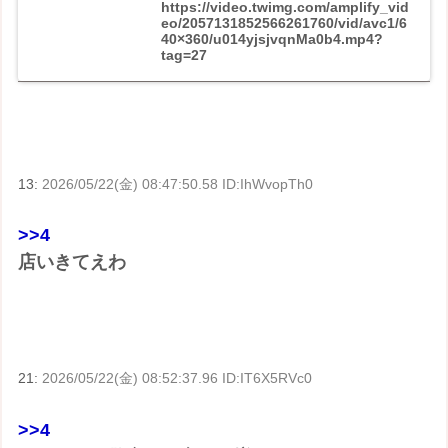
https://video.twimg.com/amplify_vid
eo/2057131852566261760/vid/avc1/6
40×360/u014yjsjvqnMa0b4.mp4?
tag=27
13:
2026/05/22(金) 08:47:50.58 ID:IhWvopTh0
>>4
店いきてえわ
21:
2026/05/22(金) 08:52:37.96 ID:IT6X5RVc0
>>4