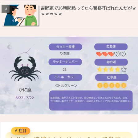
吉野家で16時間粘ってたら警察呼ばれたんだがｗ
ｗｗｗｗｗ
M
u