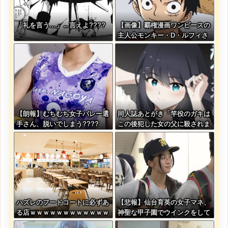
「礼を言う…」←言えよ????
【画像】覇権漫画ワンピースの
主人公モンキー・D・ルフィさ
ん、変わり果てた姿で発見され
る・・・
【朗報】むちむち女子バレー選
同人誌あとがき「竿役のガキは
手さん、脱いでしまう????
この後犯した女の父に殺されま
す」
ハズレのフードコートに必ずあ
【悲報】仙台育英の女子マネ、
る店ｗｗｗｗｗｗｗｗｗｗｗｗ
神聖な甲子園でウインクをして
しまう