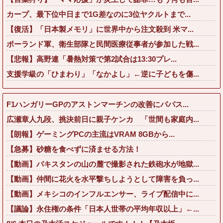
カープ、最下位中日まで1G差なのに3位ヤクルトまで...
【復活】「日本製メモリ」に世界中から注文殺到 米マ...
ポーランド軍、衛生部隊と民間医療従事者が参加した戦...
【悲報】高野連「暑熱対策で第2試合は13:30プレ...
支援学級の「ひまわり」「なかよし」←逆に子どもを傷...
F1ハンガリーGPのアストンマーチンの改善にパパス...
広瀬章人九段、挑決前日に親子ケンカ 「世間も家庭内...
【朗報】ゲーミングPCの主流はVRAM 8GBから...
【急募】砂糖を食べずに済ませる方法！
【動画】パキスタンの山の麓で撮影された鉄砲水が地獄...
【動画】仲間に花火を水平撃ちしようとして障害を負っ...
【動画】メキシコのインフルエンサー、ライブ配信中に...
【議論】永住権の条件「日本人世帯の平均年収以上」←...