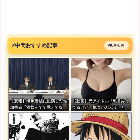
⚡
中間おすすめ記事
PICK-UP!!
【悲報】NHK番組に出演した性
【動画】元アイドル「乳首みえ
加害者「酒飲んでて覚えてな
てるけど、気づかんふりしと
い」
こ」