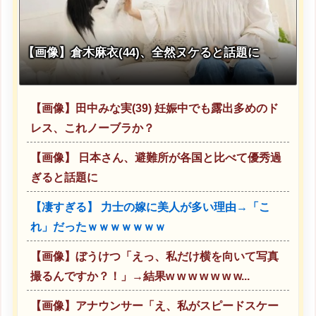
【画像】倉木麻衣(44)、全然ヌケると話題に
【画像】田中みな実(39) 妊娠中でも露出多めのド
レス、これノーブラか？
【画像】 日本さん、避難所が各国と比べて優秀過
ぎると話題に
【凄すぎる】 力士の嫁に美人が多い理由→「こ
れ」だったｗｗｗｗｗｗｗ
【画像】ぼうけつ「えっ、私だけ横を向いて写真
撮るんですか？！」→結果w w w w w w w...
【画像】アナウンサー「え、私がスピードスケー