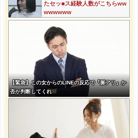
たセッ■ス経験人数がこちらww
wwwwww
【緊急】この女からのLINEの反応で『脈アリ』か
否か判断してくれ