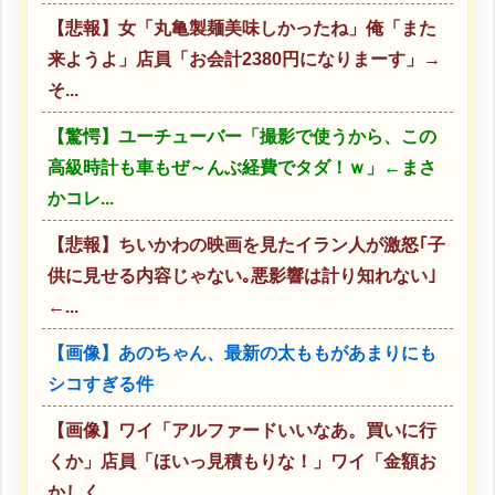
【悲報】女「丸亀製麺美味しかったね」俺「また
来ようよ」店員「お会計2380円になりまーす」→
そ...
【驚愕】ユーチューバー「撮影で使うから、この
高級時計も車もぜ～んぶ経費でタダ！ｗ」←まさ
かコレ...
【悲報】ちいかわの映画を見たイラン人が激怒｢子
供に見せる内容じゃない｡悪影響は計り知れない｣
←...
【画像】あのちゃん、最新の太ももがあまりにも
シコすぎる件
【画像】ワイ「アルファードいいなあ。買いに行
くか」店員「ほいっ見積もりな！」ワイ「金額お
かしく...