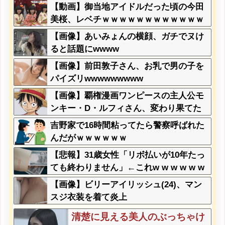
のかよwww
ことが発覚してしまう・・・
【動画】御当地アイドルだった頃の今田
美桜、レベチｗｗｗｗｗｗｗｗｗｗｗｗ
ｗｗｗｗｗｗ
【画像】あいみょんの横顔、ガチでヌけ
ると話題にwwww
【画像】前田敦子さん、お乳で男の子を
パイズリwwwwwwwww
【画像】覇権漫画ワンピースの主人公モ
ンキー・D・ルフィさん、変わり果てた
姿で発見される・・・
吉野家で16時間粘ってたら警察呼ばれた
んだがｗｗｗｗｗｗ
【悲報】31歳女性「リボ払いが10年たっ
ても終わりません」←これw w w w w w
w
【画像】ビリーアイリッシュ(24)、マン
スジ衣装を着て炎上
清楚に見える美人のぶっちゃけ