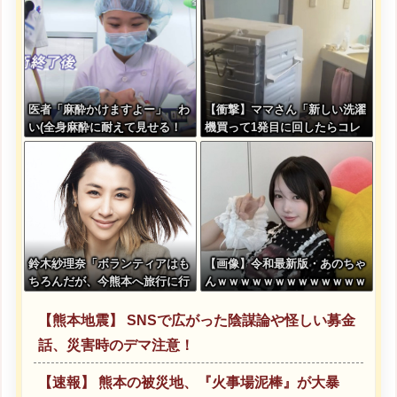
医者「麻酔かけますよー」 わ
【衝撃】ママさん「新しい洗濯
い(全身麻酔に耐えて見せる！
機買って1発目に回したらコレ
うおおおおおお！！！！)
w」
鈴木紗理奈「ボランティアはも
【画像】令和最新版・あのちゃ
ちろんだが、今熊本へ旅行に行
んｗｗｗｗｗｗｗｗｗｗｗｗｗ
くことも支援になる」
ｗ
【熊本地震】 SNSで広がった陰謀論や怪しい募金
話、災害時のデマ注意！
【速報】 熊本の被災地、『火事場泥棒』が大暴