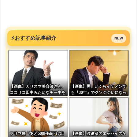
⚡
おすすめ記事紹介
NEW
【画像】カリスマ美容師さん、
【画像】男、いくらイケメンで
ココリコ田中みたいなチー牛を
も『30年』でクソジジいになっ
大変身させた結果がこちらw w
てしまう
w w w w w w w w w
フリマ民「あと500円値下げ出
【画像】渡邊渚のエッセイのA