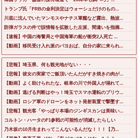
トランプ氏「FRBの金利決定はウォーシュだけのもの...
川底に沈んでいたマンモスやナチス軍艦など露出、熱波...
防弾ガラスの件で誤情報を拡散した左派、間違いを指摘...
【速報】中国の海警局と中国海軍の船が衝突2人死亡 ...
【動画】移民受け入れ派のパヨおば、自分の家に来られ...
【悲報】埼玉県、何も観光地がない・・・
【悲報】彼女の実家でご飯頂いたんだがすき焼きの肉が...
【動画】よく助けられたな。岐阜の川で外国人が溺れて...
【動画】逃げる判断はやっ！埼玉でスマホ運転のプリウ...
【動画】ロシア軍のドローンをネット発射装置で撃墜す...
【悲報】観光客「やっぱり本場のジンギスカンは美味い...
コルトン・ハータのF1参戦の可能性が消滅したらしい
乃木坂の10月生まれってこんないるんだな！！！【乃...