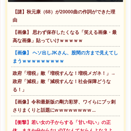
【謎】秋元康（68）が20000曲の作詞ができた理
由
【画像】 思わず保存したくなる「笑える画像・最
高な画像」貼っていけｗｗｗｗｗ
【画像】 ヘソ出しJKさん、股間の方まで見えてし
まうｗｗｗｗｗｗｗｗｗ
政府「増税」敵「増税すんな！増税メガネ！」→
政府「減税」敵「減税すんな！社会保障どうな
る！」
【画像】令和最新版の剛力彩芽、ワイらにブッ刺
さりまくりと話題にw w w w w w w w ...
【衝撃】若い女の子からする「甘い匂い」の正
体、まさか分からないDTなんておらんよな？よ