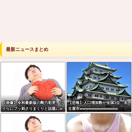
最新ニュースまとめ
【画像】令和最新版の剛力彩芽、ワ
【悲報】人口増加数が全国1位、名
イらにブッ刺さりまくりと話題にw
古屋市wwwwwwwwwwwww
w w w w w w w w w w w w