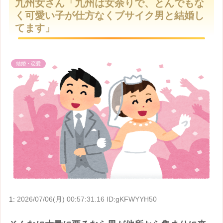
九州女さん「九州は女余りで、とんでもな
t
く可愛い子が仕方なくブサイク男と結婚し
e
てます」
結婚・恋愛
1:
2026/07/06(月) 00:57:31.16 ID:gKFWYYH50