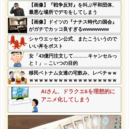
はw w w w w w w w w w
【画像】『戦争反対』を叫ぶ平和団体、
最悪な場所でデモをしてしまう
【画像】ドイツの『ナチス時代の国会』
がガチでカッコ良すぎるwwwwwww
シャウエッセン公式、またこういうので
いい丼をポスト
女「43億円注文して………キャンセルっ
と！」←こいつの目的
移民ベトナム女達の宅飲み、レベチｗｗ
ｗｗｗｗｗｗｗｗｗｗｗｗｗｗｗｗｗｗ
ｗｗｗｗ
AIさん、ドラクエ6を理想的に
アニメ化してしまう