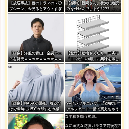
【放送事故】昔のドラマのレ◯
【感動】新聞さん、壮大な縦読
プシーン、今見るとアウトすぎ
みを仕込んでしまう????
る・・・
【画像】洋服の青山、空調ウェ
【驚愕】動物さんたち、一斉に
アを発売ｗｗｗｗｗｗｗｗｗｗ
「コンビニの棚」に興味を示し
ｗｗｗｗ
始める・・・
【画像】NASAが開発、着るだ
●●インフルエンサー「20歳で
けで瞬時に-15℃冷却する冷感
アルファード一括で買えちゃう
ポンチョが3,980円ｗｗｗｗｗ
私って素敵」