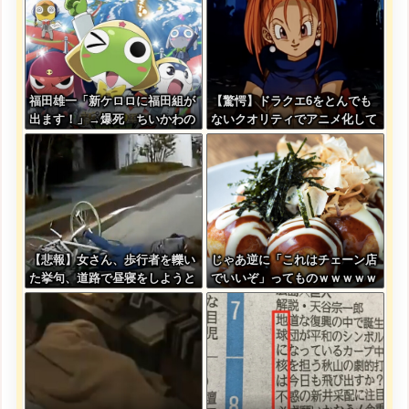
福田雄一「新ケロロに福田組が
【驚愕】ドラクエ6をとんでも
出ます！」→爆死 ちいかわの
ないクオリティでアニメ化して
監督「原作に忠実に」→爆売れ
しまったAI動画がこちらｗｗｗ
ｗｗ
【悲報】女さん、歩行者を轢い
じゃあ逆に「これはチェーン店
た挙句、道路で昼寝をしようと
でいいぞ」ってものｗｗｗｗｗ
してしまう
ｗｗｗ