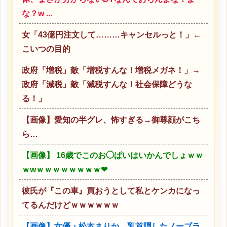
な？w ...
女「43億円注文して………キャンセルっと！」←
こいつの目的
政府「増税」敵「増税すんな！増税メガネ！」→
政府「減税」敵「減税すんな！社会保障どうな
る！」
【画像】愛知の半グレ、怖すぎる→御尊顔がこち
ら…
【画像】 16歳でこのお◯ぱいはいかんでしょｗｗ
ｗwｗｗｗｗｗｗｗｗ❤
彼氏が『この車』買おうとして私とケンカになっ
てるんだけどｗｗｗｗｗｗ
【画像】女優・松本まりか、乳首隠したノーブラ