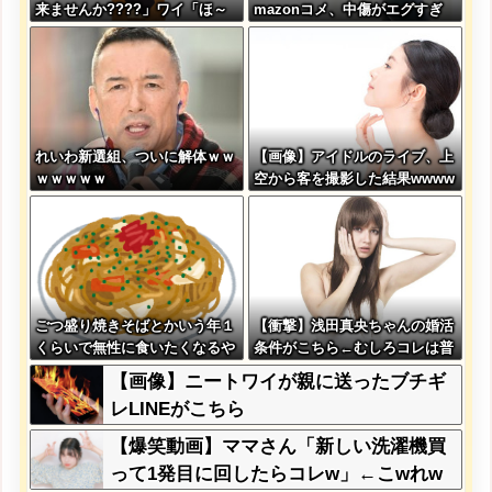
来ませんか????」ワイ「ほ～
mazonコメ、中傷がエグすぎ
い購入ｗ」
る
れいわ新選組、ついに解体ｗｗ
【画像】アイドルのライブ、上
ｗｗｗｗｗ
空から客を撮影した結果wwww
www
ごつ盛り焼きそばとかいう年１
【衝撃】浅田真央ちゃんの婚活
くらいで無性に食いたくなるや
条件がこちら←むしろコレは普
つｗｗｗｗｗｗｗｗ
通じゃね？w w w w w w w w
【画像】ニートワイが親に送ったブチギ
レLINEがこちら
【爆笑動画】ママさん「新しい洗濯機買
って1発目に回したらコレw」←こwれw