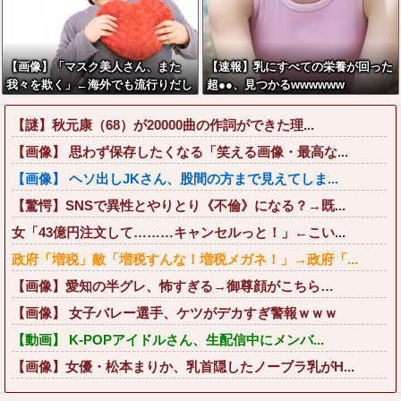
【画像】「マスク美人さん、また
【速報】乳にすべての栄養が回った
我々を欺く」←海外でも流行りだし
超●●、見つかるwwwwww
た結果がこちらw w w w w w w
【謎】秋元康（68）が20000曲の作詞ができた理...
【画像】 思わず保存したくなる「笑える画像・最高な...
【画像】 ヘソ出しJKさん、股間の方まで見えてしま...
【驚愕】SNSで異性とやりとり《不倫》になる？→既...
女「43億円注文して………キャンセルっと！」←こい...
政府「増税」敵「増税すんな！増税メガネ！」→政府「...
【画像】愛知の半グレ、怖すぎる→御尊顔がこちら…
【画像】 女子バレー選手、ケツがデカすぎ警報ｗｗｗ
【動画】 K-POPアイドルさん、生配信中にメンバ...
【画像】女優・松本まりか、乳首隠したノーブラ乳がH...