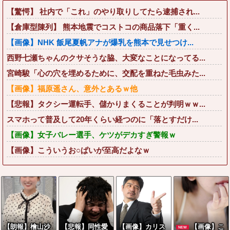
【驚愕】 社内で「これ」のやり取りしてたら逮捕され...
【倉庫型陳列】 熊本地震でコストコの商品落下「重く...
【画像】NHK 飯尾夏帆アナが爆乳を熊本で見せつけ...
西野七瀬ちゃんのクサそうな脇、大変なことになってる...
宮崎駿「心の穴を埋めるために、交配を重ねた毛虫みた...
【画像】福原遥さん、意外とあるｗ他
【悲報】タクシー運転手、儲かりまくることが判明ｗｗ...
スマホって普及して20年くらい経つのに「落とすだけ...
【画像】女子バレー選手、ケツがデカすぎ警報ｗ
【画像】こういうお○ぱいが至高だよなｗ
【朗報】檜山沙
【悲報】同性愛
【画像】カリス
【画像】こ
NEW