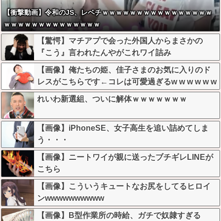
【衝撃動画】令和のJS、レベチｗｗｗｗｗｗｗｗｗｗｗｗｗｗｗｗ
ｗｗｗｗｗｗｗｗｗｗｗｗｗｗ
【驚愕】マチアプで会った外国人からまさかの
『こう』言われたんやがこれワイ詰み
か？？？？？？？
【画像】俺たちの姫、佳子さまのお気に入りのド
レスがこちらです←コレは可愛過ぎるw w w w w w
w w
れいわ新選組、ついに解体ｗｗｗｗｗｗｗ
【画像】iPhoneSE、女子高生を追い詰めてしま
う・・・
【画像】ニートワイが親に送ったブチギレLINEが
こちら
【画像】こういうキュートなお尻をしてるヒロイ
ンwwwwwwwwww
【画像】B型作業所の時給、ガチで奴隷すぎる