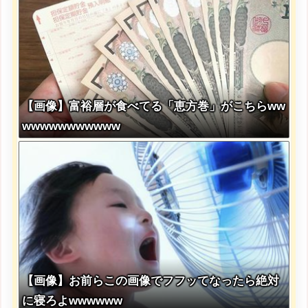
【画像】富裕層が食べてる「恵方巻」がこちらww
wwwwwwwwwww
【画像】お前らこの画像でフフッてなったら絶対
に寝ろよwwwwww