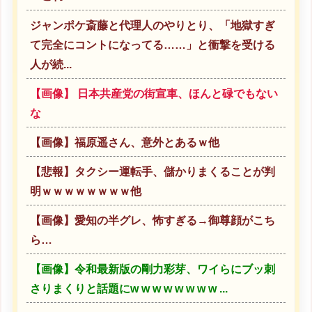
ジャンポケ斎藤と代理人のやりとり、「地獄すぎ
て完全にコントになってる……」と衝撃を受ける
人が続...
【画像】 日本共産党の街宣車、ほんと碌でもない
な
【画像】福原遥さん、意外とあるｗ他
【悲報】タクシー運転手、儲かりまくることが判
明ｗｗｗｗｗｗｗｗ他
【画像】愛知の半グレ、怖すぎる→御尊顔がこち
ら…
【画像】令和最新版の剛力彩芽、ワイらにブッ刺
さりまくりと話題にw w w w w w w w ...