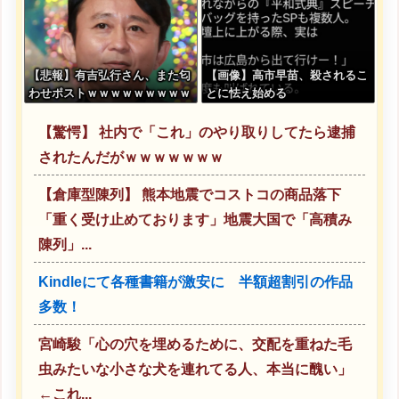
【悲報】有吉弘行さん、また匂
【画像】高市早苗、殺されるこ
わせポストｗｗｗｗｗｗｗｗｗ
とに怯え始める
ｗｗｗｗｗｗｗｗ
【驚愕】 社内で「これ」のやり取りしてたら逮捕
されたんだがｗｗｗｗｗｗｗ
【倉庫型陳列】 熊本地震でコストコの商品落下
「重く受け止めております」地震大国で「高積み
陳列」...
Kindleにて各種書籍が激安に 半額超割引の作品
多数！
宮崎駿「心の穴を埋めるために、交配を重ねた毛
虫みたいな小さな犬を連れてる人、本当に醜い」
←これ...