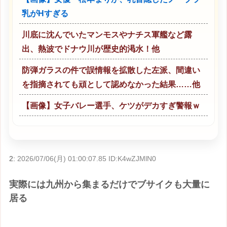
乳がHすぎる
川底に沈んでいたマンモスやナチス軍艦など露
出、熱波でドナウ川が歴史的渇水！他
防弾ガラスの件で誤情報を拡散した左派、間違い
を指摘されても頑として認めなかった結果……他
【画像】女子バレー選手、ケツがデカすぎ警報ｗ
2:
2026/07/06(月) 01:00:07.85 ID:K4wZJMlN0
実際には九州から集まるだけでブサイクも大量に
居る