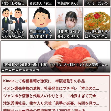
耶に代わる新し
者女さん「女と
マ美容師さん、
ういう『女子の
い弱者男性の姫
付き合うの地獄
ココリコ田中み
ダラしない背
が発見される///
すぎる、男はど
たいなチー牛を
中』に勃起する
うやって耐えて
大変身させた結
奴wwww
んの？」←コレ
果がこちらw w
は同意せざるお
w w w w w w w
ダイアンのじゃ
岡田斗司夫「人
【驚愕】SNSで
ごつ盛り焼きそ
えないと話題に
w w
ない方がユース
間の本音として
異性とやりとり
ばとかいう年１
ケさんになって
ブサイクを見た
《不倫》にな
くらいで無性に
しまっていると
ら不愉快にな
る？→既婚男女
食いたくなるや
いう事実←これ
る。この責任を
の約7割がまさか
つｗｗｗｗｗｗ
どうとるんだ」
の『こう』回答
ｗｗ
してしまうw w
【画像】令和最新版の剛力彩芽、ワイらにブッ刺さりまくりと話題にw w
w w w w w w
w w w w w w w w w w w
Kindleにて各種書籍が激安に 半額超割引の作品...
イオン爆発事故の遺族、社長発言にブチギレ「本当のこ...
ジャンポケ斎藤と代理人のやりとり、「地獄すぎて完全...
滝沢秀明社長、熊本入り示唆「男手が必要。時間を見つ...
韓国サッカー協会の接待報道で「2002年も調べろ」...