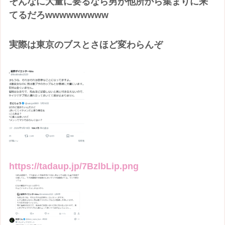
そんなに大量に要るなら男が他所から集まりに来
てるだろwwwwwwwww
実際は東京のブスとさほど変わらんぞ
https://tadaup.jp/7BzlbLip.png