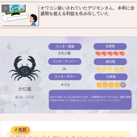
オワコン扱いされていたデジモンさん、令和に全
盛期を超える利益を生み出していた
M
u