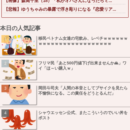
【画像】森高千里（18）「私がオバさんになったらミ...
【悲報】ゆうちゃみの暴露で浮き彫りになる『恋愛リア...
本日の人気記事
移民ベトナム女達の宅飲み、レベチｗｗｗｗｗｗ
ｗｗｗｗｗｗｗｗｗｗｗｗｗｗｗｗｗｗ
フリマ民「あと500円値下げ出来ませんか🙏」ワ
イ「ほ～い購入ｗ」
岡田斗司夫「人間の本音としてブサイクを見たら
不愉快になる。この責任をどうとるんだ」
シャウエッセン公式、またこういうのでいい丼を
ポスト