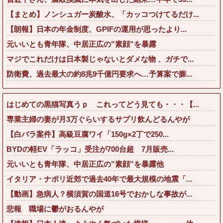
【まとめ】ノンシュガー炭酸水、「カッコつけてるだけ...
【朗報】日本の年金制度、GPIFの運用が思ったより...
元いいとも青年隊、中居正広の”素顔”を暴露
マジでこれだけは日本製じゃないとダメな物 、ガチで...
防衛費、過去最大の約8兆9千億円要求へ…予算案で膨...
はじめての黒猫写真うｐ これってどう見ても・・・【...
専業主婦の妻が月3万ぐらいするサプリ飲んどるんやが
【白バラ案件】高級豆腐ワイ「150g×2丁で250...
BYDの軽EV「ラッコ」受注が700台超 7月販売...
元いいとも青年隊、中居正広の”素顔”を暴露他
イタリア・ナポリ近郊で過去40年で最大規模の地震「...
【動画】急病人？横須賀の国道16号でおかしな事故が...
悲報 職場に鬱がおるんやが