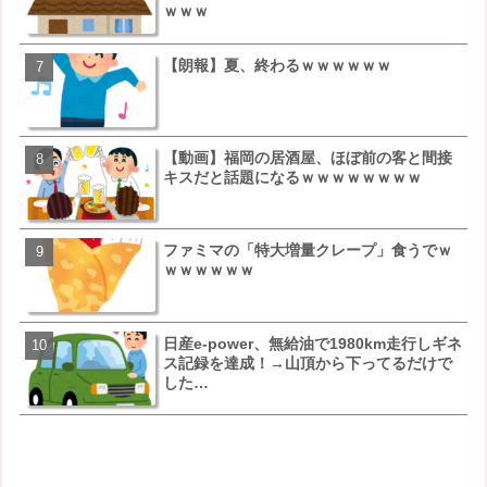
ｗｗｗ
【朗報】夏、終わるｗｗｗｗｗｗ
【画像】例の梨を5000個
少し流れが変わってくる
【動画】福岡の居酒屋、ほぼ前の客と間接
【悲報】日本、ついに駅そ
キスだと話題になるｗｗｗｗｗｗｗｗ
突破ｗｗｗｗｗｗｗｗｗｗ
ファミマの「特大増量クレープ」食うでｗ
【悲報】すき家、炎上ｗｗ
ｗｗｗｗｗｗ
ｗｗｗｗｗｗｗｗｗｗｗｗ
日産e-power、無給油で1980km走行しギネ
女芸人の吉住さん（36）メ
ス記録を達成！→山頂から下ってるだけで
に美人の部類だったと判明
した…
ｗｗ