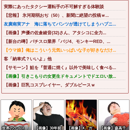
実際にあったタクシー運転手の不可解すぎる体験談
【悲報】 氷河期弱おぢ（50）、新聞に絶望の投稿ｗ...
友廣南実アナ 海に落ちてパンツが透けてしまうハプニ...
【画像】声優の佐倉綾音(32)さん、アタシコに全力...
【新台の噂】パチスロ業界「バジ4、モンキーRED、...
【ウマ娘】俺はこういう元気いっぱいな子が好きなだけ...
客「納車式？いいよ」他
【サモーン】鮭を『普通に焼く』以外で美味しく食べる...
【画像】引きこもりの女更生ドキュメントでドエロい放...
【画像】巨乳コスプレイヤー、ダブルピースｗ
世界のケイス
【画像】30年前
【画像】X、ガ
【画像】森高千