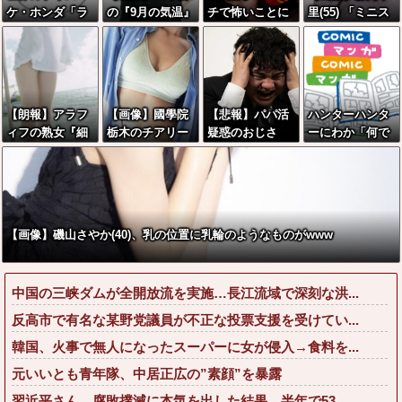
ケ・ホンダ「ラ
の『9月の気温』
チで怖いことに
里(55) 「ミニス
ーメン700円は
ガチで異常事態
なる
カートはとても
安すぎる！2000
だったwwwww
ムリよ若い子に
円にするべき」
w
は負けるわ」←
ワイらにはブッ
刺さりまくって
【朗報】アラフ
【画像】國學院
【悲報】パパ活
ハンターハンタ
しまうw w w w
ィフの熟女『細
栃木のチアリー
疑惑のおじさ
ーにわか「何で
w w
マッチョのペニ
ダー、色白の太
ん、待ち合わせ
も切れる刀は具
スを騎乗位で擦
ももが見えすぎ
に写真と違う女
現化できない(ﾆﾁ
り上げたい』
てしまうwww
が来たので逃げ
ｯ」←これ
ようとするも眼
鏡を奪われ可哀
【画像】磯山さやか(40)、乳の位置に乳輪のようなものがwww
想なことになっ
ているところを
激写されてしま
中国の三峡ダムが全開放流を実施…長江流域で深刻な洪...
う…
反高市で有名な某野党議員が不正な投票支援を受けてい...
韓国、火事で無人になったスーパーに女が侵入→食料を...
元いいとも青年隊、中居正広の”素顔”を暴露
習近平さん、腐敗撲滅に本気を出した結果…半年で53...