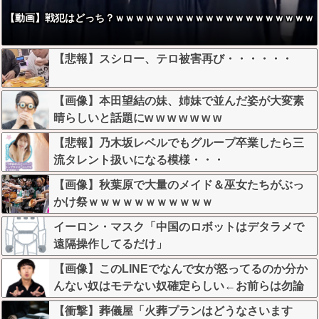
【動画】戦犯はどっち？ｗｗｗｗｗｗｗｗｗｗｗｗｗｗｗｗｗｗｗｗ
【悲報】スシロー、テロ被害再び・・・・・・
【画像】本田望結の妹、姉妹で並んだ姿が大変素
晴らしいと話題にw w w w w w w
【悲報】乃木坂レベルでもグループ卒業したら三
流タレント扱いになる模様・・・
【画像】秋葉原で大量のメイド＆巫女たちがぶっ
かけ祭ｗｗｗｗｗｗｗｗｗｗｗ
イーロン・マスク「中国のロボットはデタラメで
遠隔操作してるだけ」
【画像】このLINEでなんで女が怒ってるのか分か
んない奴はモテない奴確定らしい←お前らは勿論
わかるよな？？？？？？？
【衝撃】葬儀屋「火葬プランはどうなさいます