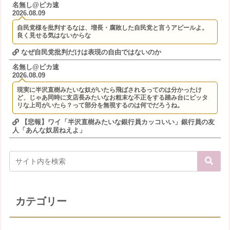
名無し@ピカ速
2026.08.09
自民党様を批判するなは、増長・腐敗した自民党と言うアピールよ。
良く見せる気はないからな
なぜ自民党批判だけは表現の自由ではないのか
名無し@ピカ速
2026.08.09
現実に半沢直樹みたいな奴がいたら飛ばされるってのは分かったけ
ど、じゃあ同時に支店長みたいなお粗末な不正をする踏み台にピッタ
リな上司がいたら？って部分を無視するのは何でだろうね。
【悲報】ワイ「半沢直樹みたいな銀行員カッコいい」銀行員の友
人「あんな奴居ねえよ」
カテゴリー