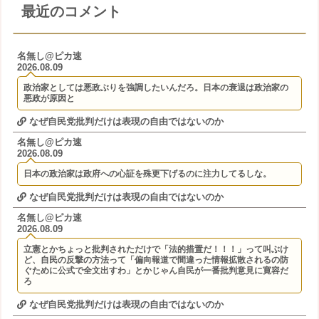
最近のコメント
名無し@ピカ速
2026.08.09
政治家としては悪政ぶりを強調したいんだろ。日本の衰退は政治家の
悪政が原因と
なぜ自民党批判だけは表現の自由ではないのか
名無し@ピカ速
2026.08.09
日本の政治家は政府への心証を殊更下げるのに注力してるしな。
なぜ自民党批判だけは表現の自由ではないのか
名無し@ピカ速
2026.08.09
立憲とかちょっと批判されただけで「法的措置だ！！！」って叫ぶけ
ど、自民の反撃の方法って「偏向報道で間違った情報拡散されるの防
ぐために公式で全文出すわ」とかじゃん自民が一番批判意見に寛容だ
ろ
なぜ自民党批判だけは表現の自由ではないのか