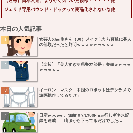
【速報】日本人達、ようやく気づいた模様・・・・・他
ジェリド専用バウンド・ドックって商品化されないな他
本日の人気記事
女芸人の吉住さん（36）メイクしたら普通に美人
の部類だったと判明ｗｗｗｗｗｗｗｗｗ
【悲報】「美人すぎる県警本部長」失職ｗｗｗｗ
ｗｗｗｗｗ
イーロン・マスク「中国のロボットはデタラメで
遠隔操作してるだけ」
日産e-power、無給油で1980km走行しギネス記
録を達成！→山頂から下ってるだけでした…