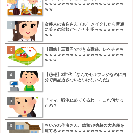
ｗｗｗｗｗｗｗｗｗｗｗｗｗｗｗｗｗｗｗ
ｗｗｗｗｗｗｗｗｗｗｗｗ
ｗｗ
ｗｗ
女芸人の吉住さん（36）メイクしたら普通
松本若菜(42歳)とかいう
に美人の部類だったと判明ｗｗｗｗｗｗｗ
ばさん女優ｗｗｗｗｗｗｗ
ｗｗ
【画像】三百円でできる豪遊、レベチｗｗ
鬼越トマホーク良ちゃん、
ｗｗｗｗｗｗｗｗｗｗｗｗｗｗｗｗｗｗｗ
クビにｗｗｗ
ｗｗｗ
【悲報】Z世代「なんでセルフレジなのに自
【画像】キモいオジサンが
分で商品通さないといけないんだ」
こちらｗｗｗｗｗｗｗｗｗ
「ママ、戦争止めてくるわ」←これ何だっ
【速報】しょこたん、遂に
たの？
ｗｗｗｗｗｗｗｗｗｗｗｗ
ちいかわ作者さん、総額30億超の大豪邸を
【朗報】NOギルティ炭酸
建てるｗｗｗｗｗｗｗｗｗｗｗｗｗｗｗｗ
ｗｗｗｗｗｗｗ