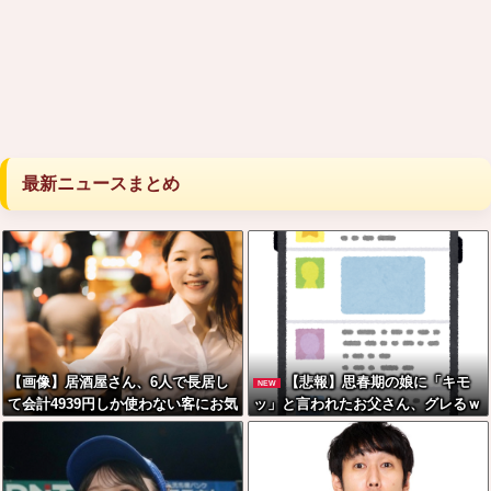
最新ニュースまとめ
【画像】居酒屋さん、6人で長居し
【悲報】思春期の娘に「キモ
NEW
て会計4939円しか使わない客にお気
ッ」と言われたお父さん、グレるｗ
持ち表明してしまう←コレどっちが
ｗｗｗｗｗｗ
悪いんや？？？？？？