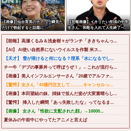
【画像】仙台育英のチア、一瞬見た
【悲報画像】イキリたい年頃の中学
だけで勃起すると話題に
生さん、和彫を入れて人生終了へ←
これw w w w w w
【朗報】高瀬くるみ＆浅倉樹々がランチ「ききちゃんっ...
【AI】 AI使い自然界にないウイルスを作製 米ス...
【天才】 雪が溶けると何になる？理系「水になるでし...
チー牛「デブの事豚丼って呼ぼうぜ！」←これが流行ら...
【画像】美人インフルエンサーさん「20歳でアルファ...
【驚愕】女さん「43億円注文して………キャンセルっ...
【画像】本田望結の妹、姉妹で並んだ姿が大変素晴らし...
【驚愕】 挿入した瞬間「あっ失敗したな」ってなるま...
【画像】 女さん「性欲に支配された顔」→10000...
夏休みの午前中にやってたアニメと言えば