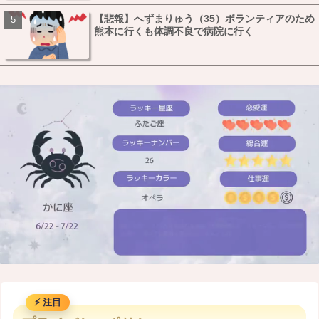
【悲報】へずまりゅう（35）ボランティアのため
熊本に行くも体調不良で病院に行く
M
u