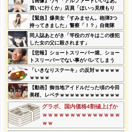
【画像】ワイ「アルファードいいなあ。
なんておらんよな？よな？w w w w w w
買いに行くか」店員「ほいっ見積もり
w w w w w
な！」ワイ「金額おかしくね？」←お前
【緊急】爆美女「すみません。砲弾3つ
らもそう思うよな？？？？？
持ってきました」警察「！？」自衛隊
「！？」→結果w w w w w w w w
同人誌あとがき「竿役のガキはこの後犯
した女の父に殺されます」
【悲報】ショートスリーパー堀、ショー
トスリーパーでない事がバレてしまう
「いきなりステーキ」の反対ｗｗｗｗｗ
ｗｗｗｗ
【動画】御当地アイドルだった頃の今田
美桜、レベチｗｗｗｗｗｗｗｗｗｗｗｗ
ｗｗｗｗｗｗ
グラボ、国内価格4割値上げか
ｗｗｗｗｗｗｗｗｗｗｗｗｗｗ
ｗｗ