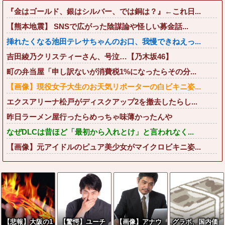
『金はゴールド、銀はシルバー、では銅は？』←これ日...
【熊本地震】 SNSで広がった陰謀論や怪しい募金話...
挿れたくなる池田テレサちゃんのお口、我慢できねえっ...
吉田綾乃クリスティーさん、号泣…【乃木坂46】
町の弁当屋「申し訳ないが消費税1%になったらその分...
【画像】現役女子大生のお天気リポーターの白ビキニ姿...
エクスアリーナ松戸がディスクアップ2を撤去したらし...
昨日ラーメン屋行ったらめっちゃ味薄かったんや
なぜDLCは昔ほど「最初から入れとけ」と言われなく...
【画像】元アイドルのピュア美少女がマイクロビキニ姿...
【悲報】大阪の1
【驚愕】ユーチ
【画像】アナウ
グラボ、国内価