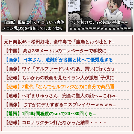
【画像】風俗に行くとこういう恵体
ガチで抜けない●●漫画の特徴ｗｗ
メロン乳(35)を指名してしまう奴w
ｗｗｗｗｗｗｗｗｗｗｗｗｗｗｗｗ
wwww
ｗｗｗｗ
元日向坂46・松田好花、食中毒で「腹痛とおう吐と下...
【中国】 高さ288メートルのエレベーターで学校に...
【画像】 日本さん、避難所が各国と比べて優秀過ぎる...
【画像】ワイ「アルファードいいなあ。買いに行くか」...
【悲報】ちいかわの映画を見たイラン人が激怒｢子供に...
【悲報】Z世代「なんでセルフレジなのに自分で商品通...
【速報】へずまりゅうさん、完全に聖人の顔へ←これw...
【画像】 さすがにデカすぎるコスプレイヤーｗｗｗｗ...
【驚愕】1回1時間程度のsexで20～30回くら...
【悲報】コロナワクチン打たなかった結果・・・・