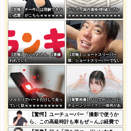
【悲報】チー牛には理解できな
グラボ、国内価格4割値上げか
い恋愛、がこちらｗｗｗｗｗｗ
ｗｗｗｗｗｗｗｗｗｗｗｗｗｗ
ｗｗｗｗｗｗｗｗｗｗｗｗｗｗ
ｗｗ
ｗ
【悲報】ちいかわさん、1番嫌
【悲報】ショートスリーパー
われていた…
堀、ショートスリーパーでない
事がバレてしまう
メルカリでハートだけして去っ
【衝撃画像】ババアがジジイに
ていく奴ｗｗｗｗｗｗｗｗｗｗ
チェーンソー！？←一体何があ
ｗｗｗ
ったんやコレw w w w w w w
【驚愕】ユーチューバー「撮影で使うか
w w
ら、この高級時計も車もぜ～んぶ経費で
タダ！ｗ」←まさかコレ本気にしてる奴