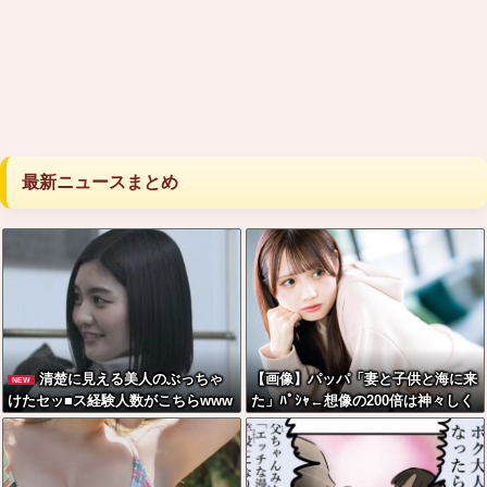
最新ニュースまとめ
清楚に見える美人のぶっちゃ
【画像】パッパ「妻と子供と海に来
NEW
けたセッ■ス経験人数がこちらwww
た」ﾊﾟｼｬ←想像の200倍は神々しく
wwwww
て草