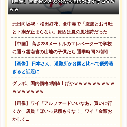
【画像】菅野智之さんの投球指標やばすぎるｗｗ
ｗｗ
元日向坂46・松田好花、食中毒で「腹痛とおう吐
と下痢が止まらない」原因は夏の風物詩だった
【中国】 高さ288メートルのエレベーターで学校
に通う雲南省の山地の子供たち 通学時間 3時間...
【画像】 日本さん、避難所が各国と比べて優秀過
ぎると話題に
グラボ、国内価格4割値上げかｗｗｗｗｗｗｗｗｗ
ｗｗｗｗｗｗｗ
【画像】ワイ「アルファードいいなあ。買いに行
くか」店員「ほいっ見積もりな！」ワイ「金額お
かしく...