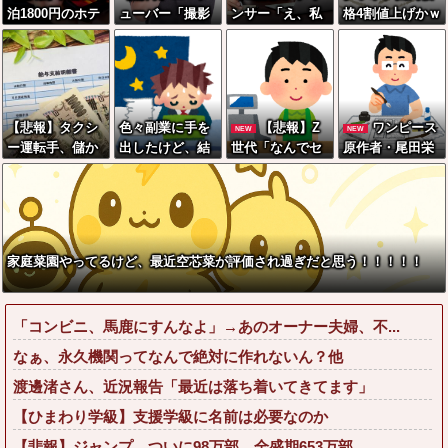
泊1800円のホテ
ューバー「撮影
ンサー「え、私
格4割値上げかｗ
ル、ガチでヤバ
で使うから、こ
がスピードスケ
ｗｗｗｗｗｗｗ
すぎて炎上www
の高級時計も車
ートのピチピチ
ｗｗｗｗｗｗｗ
www
もぜ～んぶ経費
ユニフォーム着
ｗ
でタダ！ｗ」←
るんですか…？ﾑ
まさかコレ本気
ﾁｨ！！」←これ
【悲報】タクシ
色々副業に手を
【悲報】Z
ワンピース
NEW
NEW
にしてる奴なん
はお前らに刺さ
ー運転手、儲か
出したけど、結
世代「なんでセ
原作者・尾田栄
ておらんよな？
るやろw w w w
りまくることが
局残業するのが1
ルフレジなのに
一郎が描いた担
よな？w w w w
w w w w
判明してしまう
番稼げるな
自分で商品通さ
当編集の似顔絵
w w w w w w w
ないといけない
「ムダに東大
んだ」
卒」
家庭菜園やってるけど、最近空芯菜が評価され過ぎだと思う！！！！！
「コンビニ、馬鹿にすんなよ」→あのオーナー夫婦、不...
なぁ、永久機関ってなんで絶対に作れないん？他
渡邊渚さん、近況報告「最近は落ち着いてきてます」
【ひまわり学級】支援学級に名前は必要なのか
【悲報】ジャンプ、ついに98万部…全盛期653万部...