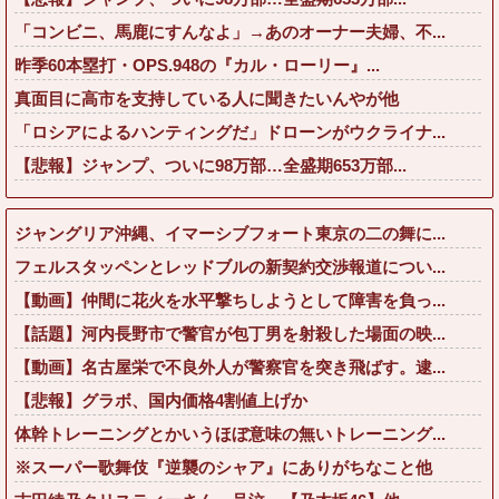
「コンビニ、馬鹿にすんなよ」→あのオーナー夫婦、不...
昨季60本塁打・OPS.948の『カル・ローリー』...
真面目に高市を支持している人に聞きたいんやが他
「ロシアによるハンティングだ」ドローンがウクライナ...
【悲報】ジャンプ、ついに98万部…全盛期653万部...
ジャングリア沖縄、イマーシブフォート東京の二の舞に...
フェルスタッペンとレッドブルの新契約交渉報道につい...
【動画】仲間に花火を水平撃ちしようとして障害を負っ...
【話題】河内長野市で警官が包丁男を射殺した場面の映...
【動画】名古屋栄で不良外人が警察官を突き飛ばす。逮...
【悲報】グラボ、国内価格4割値上げか
体幹トレーニングとかいうほぼ意味の無いトレーニング...
※スーパー歌舞伎『逆襲のシャア』にありがちなこと他