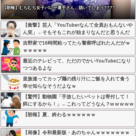
【朗報】むちむち女子バレー選手さん、脱いでしまう????
【衝撃】芸人「YouTuberなんて全員おもんないや
ん笑」←そもそもこれが始まりなんだと思うんだ
がどう思う？？？？？
吉野家で16時間粘ってたら警察呼ばれたんだがｗ
ｗｗｗｗｗ
最近のテレビって、ただのでかいYouTubeになり
つつあるよな
皇族達ってカップ麺の残り汁にご飯を入れて食う
幸せ知らなそうだよなｗ
【驚愕】動物園「手放したいペットは寄付して！
餌にするから！」←これってどうなん？w w w w w
w w w w w
【朗報】夏、終わるｗｗｗｗｗｗ
【画像】令和最新版・あのちゃんｗｗｗｗｗｗｗ