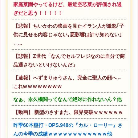
家庭菜園やってるけど、最近空芯菜が評価され過
ぎだと思う！！！！！
【悲報】ちいかわの映画を見たイラン人が激怒｢子
供に見せる内容じゃない｡悪影響は計り知れない｣
←...
【悲報】Z世代「なんでセルフレジなのに自分で商
品通さないといけないんだ」
【速報】へずまりゅうさん、完全に聖人の顔へ←
これw w w w w w w w
なぁ、永久機関ってなんで絶対に作れないん？他
【動画】 新型のさすまた、限界突破ｗｗｗｗｗｗ
昨季60本塁打・OPS.948の『カル・ローリー』さ
んの今季の成績ｗｗｗｗｗｗｗｗｗｗｗｗ他