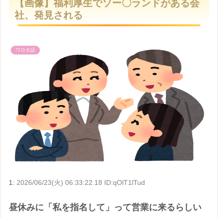
【画像】福利厚生でソー〇ランドがある会
t
社、発見される
e
ワロタ話
1:
2026/06/23(火) 06:33:22.18 ID:qOlT1lTud
昼休みに「私を指名して」って営業に来るらしい