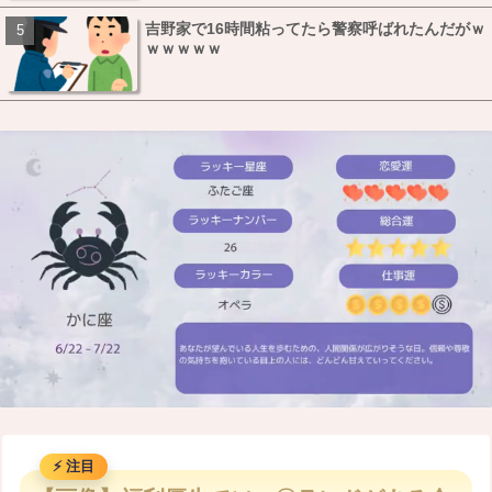
吉野家で16時間粘ってたら警察呼ばれたんだがｗ
ｗｗｗｗｗ
M
u