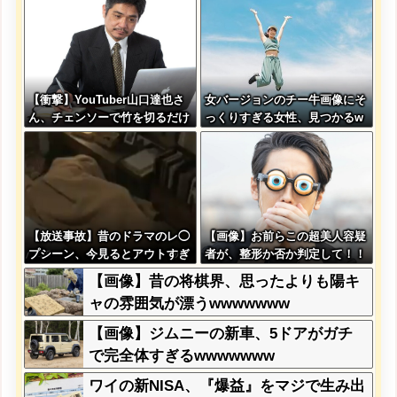
【衝撃】YouTuber山口達也さ
女バージョンのチー牛画像にそ
ん、チェンソーで竹を切るだけ
っくりすぎる女性、見つかるw
で600万再生を突破してしまう
ww
←正直、こう言うのでいいんだ
よなw w w w w w w w
【放送事故】昔のドラマのレ◯
【画像】お前らこの超美人容疑
プシーン、今見るとアウトすぎ
者が、整形か否か判定して！！
る・・・
→画像がこちらw w w w w w
【画像】昔の将棋界、思ったよりも陽キ
w w w w
ャの雰囲気が漂うwwwwwww
【画像】ジムニーの新車、5ドアがガチ
で完全体すぎるwwwwwww
ワイの新NISA、『爆益』をマジで生み出