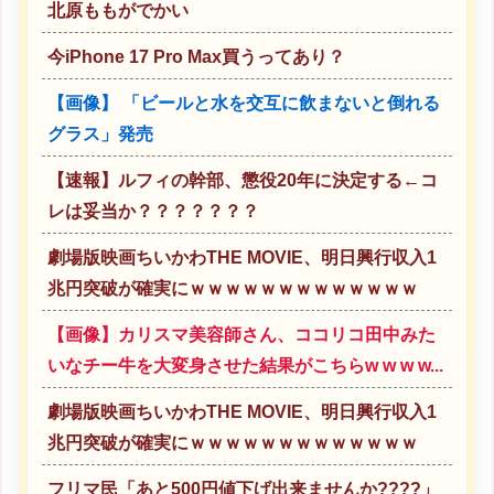
北原ももがでかい
今iPhone 17 Pro Max買うってあり？
【画像】 「ビールと水を交互に飲まないと倒れる
グラス」発売
【速報】ルフィの幹部、懲役20年に決定する←コ
レは妥当か？？？？？？？
劇場版映画ちいかわTHE MOVIE、明日興行収入1
兆円突破が確実にｗｗｗｗｗｗｗｗｗｗｗｗｗ
【画像】カリスマ美容師さん、ココリコ田中みた
いなチー牛を大変身させた結果がこちらw w w w...
劇場版映画ちいかわTHE MOVIE、明日興行収入1
兆円突破が確実にｗｗｗｗｗｗｗｗｗｗｗｗｗ
フリマ民「あと500円値下げ出来ませんか????」