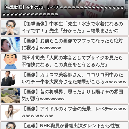
【衝撃動画】令和のJS、レベチｗｗｗｗｗｗｗｗｗｗｗｗｗｗｗｗ
ｗｗｗｗｗｗｗｗｗｗｗｗｗｗ
【衝撃画像】中学生「先生！水泳で水着になるの
イヤです！」先生「分かった」→結果まさかの
『こう』なってしまうw w w w w w w
【画像】お前らこの画像でフフッてなったら絶対
に寝ろよwwwwww
岡田斗司夫「人間の本音としてブサイクを見たら
不愉快になる。この責任をどうとるんだ」
【画像】カリスマ美容師さん、ココリコ田中みた
いなチー牛を大変身させた結果がこちらw w w w w
w w w w w w
【画像】昔の将棋界、思ったよりも陽キャの雰囲
気が漂うwwwwwww
【画像】アイドルのオフ会の光景、レベチw w w w
w w w w w w w
【速報】NHK職員が番組出演タレントから性被