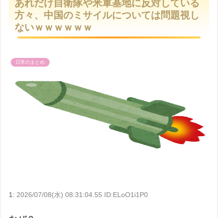
あれだけ自衛隊や米軍基地に反対している
t
方々、中国のミサイルについては問題視し
e
ないｗｗｗｗｗｗ
日常のまとめ
1:
2026/07/08(水) 08:31:04.55 ID:ELoO1i1P0