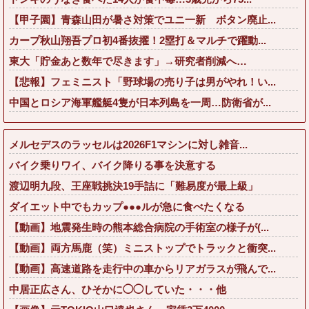
【甲子園】青森山田が暑さ対策でユニ一新 ボタン廃止...
カープ秋山翔吾プロ初4番抜擢！2塁打＆マルチで躍動...
東大「貯金あと数年で尽きます」→研究者削減へ…
【悲報】フェミニスト「野球場の売り子は男がやれ！い...
中国とロシア海軍艦艇4隻が日本列島を一周…防衛省が...
メルセデスのラッセルは2026F1マシンに対し雑音...
バイク乗りワイ、バイク降りる事を決意する
渡辺明九段、王座戦挑決19手詰に「難易度が最上級」
ダイエット中でもカップ●●●ルが急に食べたくなる
【動画】地震発生時の熊本総合病院の手術室の様子が(...
【動画】両方馬鹿（笑）ミニストップでトラックと衝突...
【動画】高速道路を走行中の車からリアガラスが飛んで...
中居正広さん、ひそかに◯◯していた・・・他