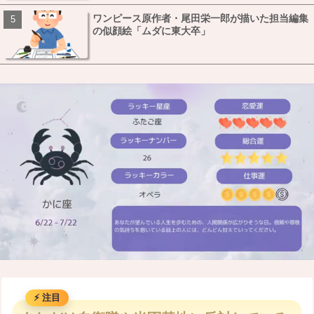
ワンピース原作者・尾田栄一郎が描いた担当編集
の似顔絵「ムダに東大卒」
M
u