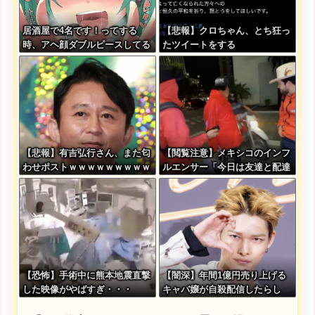
居酒屋で4名です！ってする
【悲報】クロちゃん、とち狂っ
時、アヘ顔ダブルピースしてる
たツイートをする
みたいになるの恥ずかしいんや
が
【悲報】有吉弘行さん、また匂
【閲覧注意】メキシコのインフ
わせポストｗｗｗｗｗｗｗｗｗ
ルエンサー「今日は友達と配達
ｗｗｗｗｗｗｗｗ
員のアルバイトを体験してみる
よ！！」←結果・・・
【恐怖】手術中に熊本地震直撃
【闇深】年間1億円売り上げる
した映像がやばすぎ・・・
キャバ嬢が自殺配信したらし
い・・・