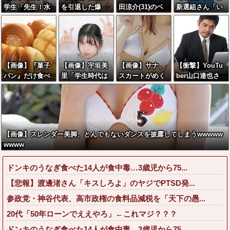
学生「先生！水
を引退した爆
田涼介(31)のベ
新選組さん「い
泳で水着になる
乳、SNSで●●●●
ッドシーン、●●
のちの党」に改
のイヤです！」
画像を投稿www
すぎるwwwww
名ｗｗｗｗｗｗ
先生「分かっ
www
ww
ｗｗ
た」→結果まさ
かの『こう』な
【画像】『菓子
【画像】宇垣美
【画像】サナ、
【衝撃】YouTu
ってしまうw w
パン』だけ食べ
里「学生時代は
スカートがめく
ber山口達也さ
w w w w w
てる男の部屋、
全然モテなかっ
れえっちなショ
ん、チェンソー
ガチでエグいww
たです」←これ
ーツ丸見えwww
で竹を切るだけ
wwww
ほんまかぁ？w
wwwww
で600万再生を
w w w w w w w
突破してしまう
←正直、こう言
【画像】スレンダー美脚、とんでもないダンスを披露してしまうwwwww
うのでいいんだ
wwww
よなw w w w w
w w w
ドンキのうなぎ食べた14人が食中毒…3歳児から75...
【悲報】渡邊渚さん「キスしろよ」のヤジでPTSD発...
参政党・神谷代表、高市政権の食料品減税を「天下の愚...
20代「50年ローンでええやろ」←これマジ？？？
ドンキのうなぎ食べた14人が食中毒…3歳児から75...