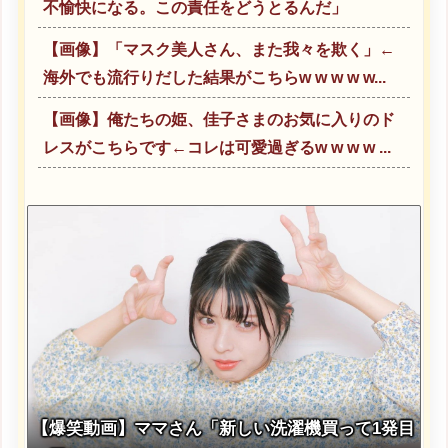
不愉快になる。この責任をどうとるんだ」
【画像】「マスク美人さん、また我々を欺く」←
海外でも流行りだした結果がこちらw w w w w...
【画像】俺たちの姫、佳子さまのお気に入りのド
レスがこちらです←コレは可愛過ぎるw w w w ...
【爆笑動画】ママさん「新しい洗濯機買って1発目