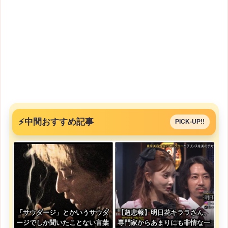
⚡
中間おすすめ記事
PICK-UP!!
「サウダージ」とかいうサウダ
【超悲報】明日花キララさん、
ージでしか聞いたことない言葉
専門家からあまりにも非情な一