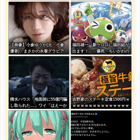
ｗｗｗｗｗｗｗｗ
言を告げられる
【画像】小倉ゆうか(元・小倉
福田雄一「新ケロロに福田組が
優香)、まさかの水着グラビア
出ます！」→爆死 ちいかわの
復帰ｗｗｗｗｗ
監督「原作に忠実に」→爆売れ
積水ハウス「地面師に55億円騙
吉野家のステーキ定食1500円ｗ
し取られた…」ワイ「はえーか
ｗｗｗｗｗｗｗｗｗｗｗｗｗｗ
わいそう…会社滅茶苦茶やろな
ｗｗｗｗ
ぁ」→