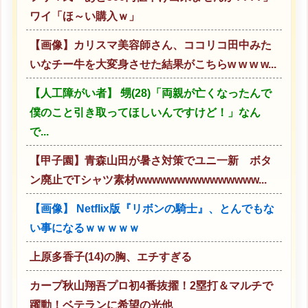
ワイ「ほ～い購入ｗ」
【画像】カリスマ美容師さん、ココリコ田中みた
いなチー牛を大変身させた結果がこちらw w w w...
【人工障がい者】 甥(28)「両親が亡くなったんで
僕のこと引き取ってほしいんですけど！」なん
で...
【甲子園】青森山田が暑さ対策でユニ一新 ボタ
ン廃止でTシャツ素材wwwwwwwwwwwwwww...
【画像】 Netflix版『リボンの騎士』、とんでもな
い事になるｗｗｗｗｗ
上原多香子(14)の胸、エチすぎる
カープ秋山翔吾プロ初4番抜擢！2塁打＆マルチで
躍動！ベテランに希望の光他