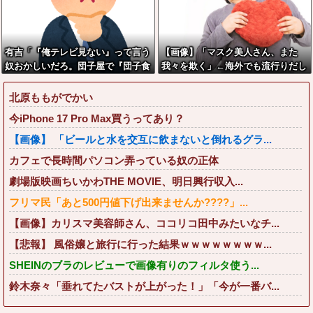
有吉「『俺テレビ見ない』って言う
【画像】「マスク美人さん、また
奴おかしいだろ。団子屋で『団子食
我々を欺く」←海外でも流行りだし
べない』って言うか？」
た結果がこちらw w w w w w w
北原ももがでかい
今iPhone 17 Pro Max買うってあり？
【画像】 「ビールと水を交互に飲まないと倒れるグラ...
カフェで長時間パソコン弄っている奴の正体
劇場版映画ちいかわTHE MOVIE、明日興行収入...
フリマ民「あと500円値下げ出来ませんか????」...
【画像】カリスマ美容師さん、ココリコ田中みたいなチ...
【悲報】 風俗嬢と旅行に行った結果ｗｗｗｗｗｗｗｗ...
SHEINのブラのレビューで画像有りのフィルタ使う...
鈴木奈々「垂れてたバストが上がった！」「今が一番バ...