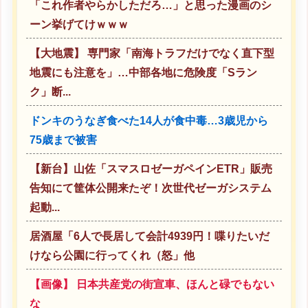
「これ作者やらかしただろ…」と思った漫画のシ
ーン挙げてけｗｗｗ
【大地震】 専門家「南海トラフだけでなく直下型
地震にも注意を」…中部各地に危険度「Sラン
ク」断...
ドンキのうなぎ食べた14人が食中毒…3歳児から
75歳まで被害
【新台】山佐「スマスロゼーガペインETR」販売
告知にて筐体公開来たぞ！次世代ゼーガシステム
起動...
居酒屋「6人で長居して会計4939円！喋りたいだ
けなら公園に行ってくれ（怒」他
【画像】 日本共産党の街宣車、ほんと碌でもない
な