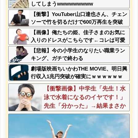
してしまうwwwwwwwww
【衝撃】YouTuber山口達也さん、チェン
ソーで竹を切るだけで600万再生を突破
してしまう←正直、こう言うのでいいん
【画像】俺たちの姫、佳子さまのお気に
だよなw w w w w w w w
入りのドレスがこちらです←コレは可愛
過ぎるw w w w w w w w
【悲報】今の小学生のなりたい職業ラン
キング、ガチで終わる
劇場版映画ちいかわTHE MOVIE、明日興
行収入1兆円突破が確実にｗｗｗｗｗｗ
ｗｗｗｗｗｗｗ
【衝撃画像】中学生「先生！水
泳で水着になるのイヤです！」
先生「分かった」→結果まさか
の『こう』なってしまうw w w
w w w w