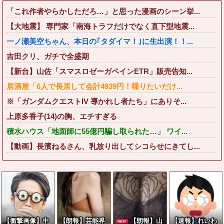
「これ作者やらかしただろ…」と思った漫画のシーン挙...
【大地震】 専門家「南海トラフだけでなく直下型地震...
一ノ瀬美空ちゃん、本日の｢タダイマ！｣に生出演！！...
吉田クリ、ガチで全盛期
【新台】山佐「スマスロゼーガペインETR」販売告知...
居酒屋「6人で長居して会計4939円！喋りたいだけ...
※「ガンダムクエストIV 導かれし者たち」にありそ...
上原多香子(14)の胸、エチすぎる
積水ハウス「地面師に55億円騙し取られた…」 ワイ...
【動画】長濱ねるさん、乳放り出してシコらせにきてし...
【衝撃画像】中
【朗報】芸能界
【朗報】山
【速報】れいわ
NEW