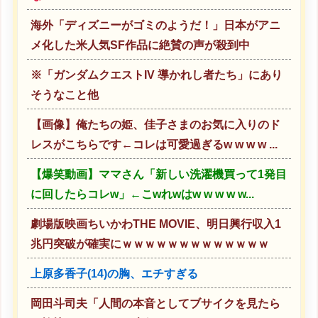
海外「ディズニーがゴミのようだ！」日本がアニ
メ化した米人気SF作品に絶賛の声が殺到中
※「ガンダムクエストIV 導かれし者たち」にあり
そうなこと他
【画像】俺たちの姫、佳子さまのお気に入りのド
レスがこちらです←コレは可愛過ぎるw w w w ...
【爆笑動画】ママさん「新しい洗濯機買って1発目
に回したらコレw」←こwれwはw w w w w...
劇場版映画ちいかわTHE MOVIE、明日興行収入1
兆円突破が確実にｗｗｗｗｗｗｗｗｗｗｗｗｗ
上原多香子(14)の胸、エチすぎる
岡田斗司夫「人間の本音としてブサイクを見たら