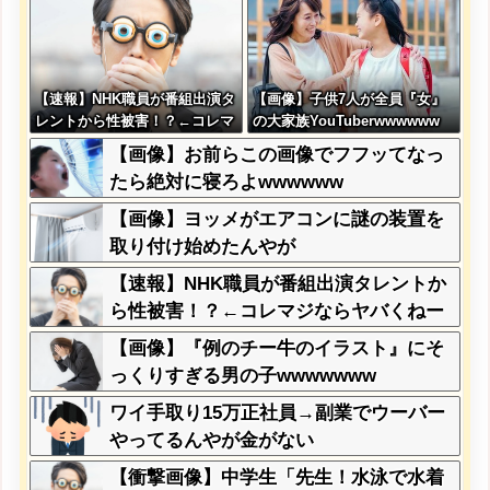
【速報】NHK職員が番組出演タ
【画像】子供7人が全員『女』
レントから性被害！？←コレマ
の大家族YouTuberwwwwww
ジならヤバくねーか？
【画像】お前らこの画像でフフッてなっ
たら絶対に寝ろよwwwwww
【画像】ヨッメがエアコンに謎の装置を
取り付け始めたんやが
【速報】NHK職員が番組出演タレントか
ら性被害！？←コレマジならヤバくねー
か？
【画像】『例のチー牛のイラスト』にそ
っくりすぎる男の子wwwwwww
ワイ手取り15万正社員→副業でウーバー
やってるんやが金がない
【衝撃画像】中学生「先生！水泳で水着