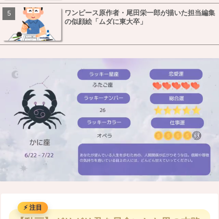
ワンピース原作者・尾田栄一郎が描いた担当編集
の似顔絵「ムダに東大卒」
M
u