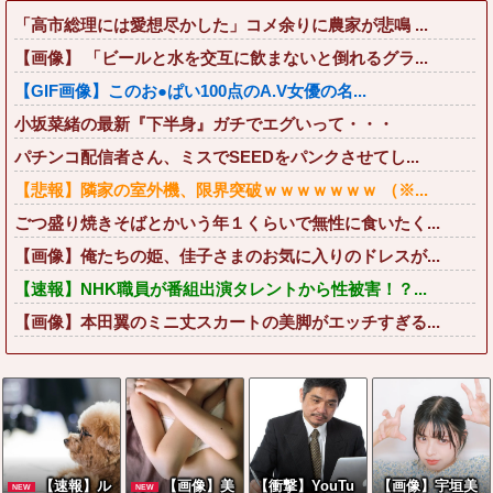
「高市総理には愛想尽かした」コメ余りに農家が悲鳴 ...
【画像】 「ビールと水を交互に飲まないと倒れるグラ...
【GIF画像】このお●ぱい100点のA.V女優の名...
小坂菜緒の最新『下半身』ガチでエグいって・・・
パチンコ配信者さん、ミスでSEEDをパンクさせてし...
【悲報】隣家の室外機、限界突破ｗｗｗｗｗｗｗ （※...
ごつ盛り焼きそばとかいう年１くらいで無性に食いたく...
【画像】俺たちの姫、佳子さまのお気に入りのドレスが...
【速報】NHK職員が番組出演タレントから性被害！？...
【画像】本田翼のミニ丈スカートの美脚がエッチすぎる...
【速報】ル
【画像】美
【衝撃】YouTu
【画像】宇垣美
NEW
NEW