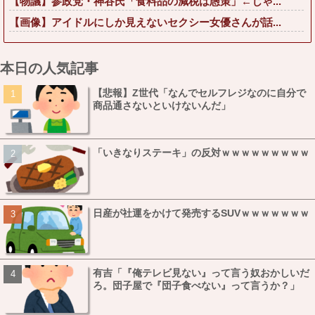
【物議】参政党・神谷氏「食料品の減税は愚策」←じゃ...
【画像】アイドルにしか見えないセクシー女優さんが話...
本日の人気記事
【悲報】Z世代「なんでセルフレジなのに自分で
商品通さないといけないんだ」
「いきなりステーキ」の反対ｗｗｗｗｗｗｗｗｗ
日産が社運をかけて発売するSUVｗｗｗｗｗｗｗ
有吉「『俺テレビ見ない』って言う奴おかしいだ
ろ。団子屋で『団子食べない』って言うか？」