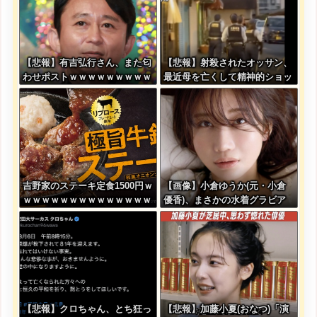
【悲報】有吉弘行さん、また匂
【悲報】射殺されたオッサン、
わせポストｗｗｗｗｗｗｗｗｗ
最近母を亡くして精神的ショッ
ｗｗｗｗｗｗｗｗ
クを受けていたと判明・・・
吉野家のステーキ定食1500円ｗ
【画像】小倉ゆうか(元・小倉
ｗｗｗｗｗｗｗｗｗｗｗｗｗｗ
優香)、まさかの水着グラビア
ｗｗｗｗ
復帰ｗｗｗｗｗ
【悲報】クロちゃん、とち狂っ
【悲報】加藤小夏(おなつ)「演