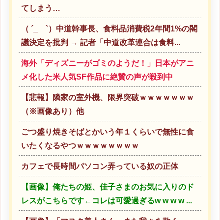
てしまう…
（ ´_ゝ`）中道幹事長、食料品消費税2年間1%の閣
議決定を批判 → 記者「中道改革連合は食料...
海外「ディズニーがゴミのようだ！」日本がアニ
メ化した米人気SF作品に絶賛の声が殺到中
【悲報】隣家の室外機、限界突破ｗｗｗｗｗｗｗ
（※画像あり）他
ごつ盛り焼きそばとかいう年１くらいで無性に食
いたくなるやつｗｗｗｗｗｗｗｗ
カフェで長時間パソコン弄っている奴の正体
【画像】俺たちの姫、佳子さまのお気に入りのド
レスがこちらです←コレは可愛過ぎるw w w w ...