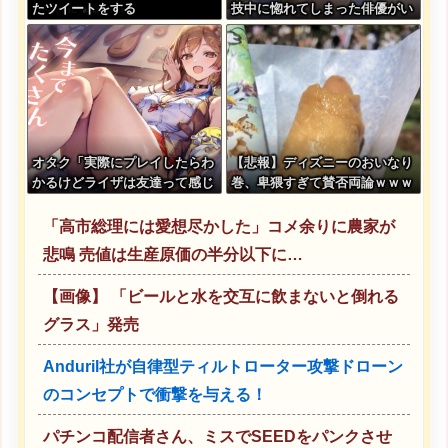
たツイートをする
技中に惚れてしまった俳優がい
る」
オタク「実際にプレイしたらわ
【悲報】ディズニーのおいなり
かるけどライザは友達って感じ
巻、卑猥すぎて賛否両論ｗｗｗ
で性的な目では見れないｗ」←
ｗｗｗｗｗ
これｗ
「高市総理には愛想尽かした」コメ余りに農家が
悲鳴 売値は生産原価の半分以下に…
【画像】 「ビールと水を交互に飲まないと倒れる
グラス」発売
Anduril社が自律型ティルトローター攻撃ドローン
のコンセプトで衝撃を与える！
パチンコ配信者さん、ミスでSEEDをパンクさせ