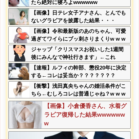
たら絶対に寝ろよwwwwww
【画像】日テレ女子アナさん、とんでも
ないグラビアを披露した結果・・・
【画像】令和最新版のあのちゃん、可愛
過ぎてワイらにブッ刺さりまくりw w w
w w w
ジャップ「クリスマスお祝いした1週間
後にみんなで神社行きます」←これ
【速報】ルフィの幹部、懲役20年に決定
する←コレは妥当か？？？？？？？
【衝撃】浅田真央ちゃんの婚活条件がこ
ちら←むしろコレは普通じゃね？w w w
w w w w w
【画像】小倉優香さん、水着グ
ラビア復帰した結果wwwwww
w