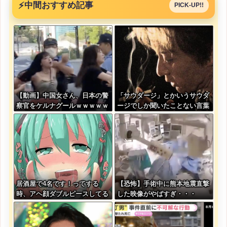
⚡
中間おすすめ記事
PICK-UP!!
【動画】中国女さん、日本の警
「サウダージ」とかいうサウダ
察官をケルナグールｗｗｗｗｗ
ージでしか聞いたことない言葉
ｗｗｗｗｗｗｗｗｗｗｗｗｗ
ｗｗｗｗｗｗｗｗ
居酒屋で4名です！ってする
【恐怖】手術中に熊本地震直撃
時、アヘ顔ダブルピースしてる
した映像がやばすぎ・・・
みたいになるの恥ずかしいんや
が