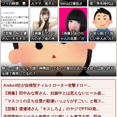
フィの幹部、懲
人ママ、息子と
ber山口達也さ
里「学生時代は
役20年に決定す
の入浴中の画像
ん、チェンソー
全然モテなかっ
る←コレは妥当
が流出した結
で竹を切るだけ
たです」←これ
か？？？？？？
果・・・
で600万再生を
ほんまかぁ？w
？
突破してしまう
w w w w w w w
←正直、こう言
【悲報】AV女優
【画像】アイド
【画像】あのち
お前ら急げ！怪
うのでいいんだ
さん、キモオタ
ルのオフ会の光
ゃんの近影、ガ
しい外人みつけ
よなw w w w w
チー牛弱男ども
景、レベチw w
チで終わる
たら法務省にタ
w w w
の「おはよう」
w w w w w w w
レコミしてみ
にブチギレｗｗ
w w
ろ！意外と仕事
ｗ
するぞ？
祭りって謎だよな、誰が神輿担いでるの？屋台出店してる奴らは誰の許可
を得て商売してるの？
Anduril社が自律型ティルトローター攻撃ドロー...
【画像】田中みな実さん、妊娠中とは思えないヒール姿...
「マスコミの立ち位置の勘違いっぷりがすごい」と報ス...
【悲報】渡邊渚さん「キスしろよ」のヤジでPTSD発...
非現実的なリベラル政策をゴリ押しした東京大学、貯金...