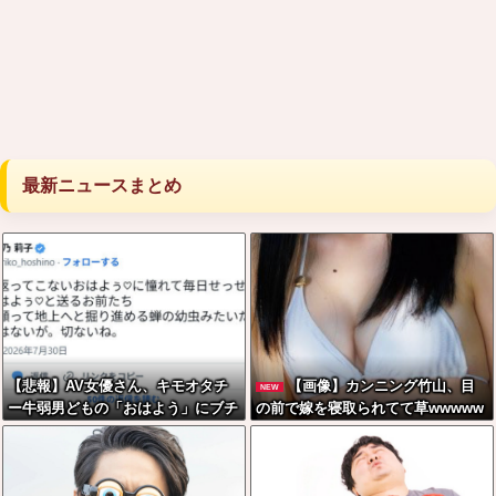
最新ニュースまとめ
【悲報】AV女優さん、キモオタチ
【画像】カンニング竹山、目
NEW
ー牛弱男どもの「おはよう」にブチ
の前で嫁を寝取られてて草wwwww
ギレｗｗｗ