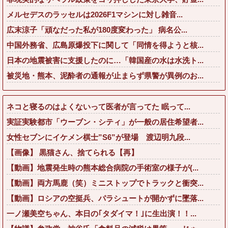
メルセデスのラッセルは2026F1マシンに対し雑音...
広末涼子「頑なだった私が180度変わった」 病名公...
中国外務省、広島原爆投下に関して「同情を得ようと核...
日本の地震被害に支援したのに…「韓国産の水は水洗ト...
被災地・熊本、泥酔者の通報が止まらず県警が異例のお...
ネコと寝るのはよくないって医者が言ってた 眠って...
実証実験都市「ウーブン・シティ」が一般の居住希望者...
女性セブンにイケメン棋士”S6”が登場 渡辺明九段...
【画像】 黒猫さん、捨てられる【再】
【動画】地震発生時の熊本総合病院の手術室の様子が(...
【動画】両方馬鹿（笑）ミニストップでトラックと衝突...
【動画】ロシアの空挺兵、パラシュートが開かずに墜落...
一ノ瀬美空ちゃん、本日の｢タダイマ！｣に生出演！！...