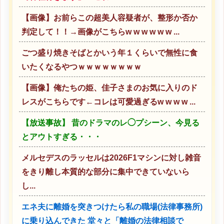
【画像】お前らこの超美人容疑者が、整形か否か
判定して！！→画像がこちらw w w w w w ...
ごつ盛り焼きそばとかいう年１くらいで無性に食
いたくなるやつｗｗｗｗｗｗｗｗ
【画像】俺たちの姫、佳子さまのお気に入りのド
レスがこちらです←コレは可愛過ぎるw w w w ...
【放送事故】 昔のドラマのレ◯プシーン、今見る
とアウトすぎる・・・
メルセデスのラッセルは2026F1マシンに対し雑音
をきり離し本質的な部分に集中できていないら
し...
エネ夫に離婚を突きつけたら私の職場(法律事務所)
に乗り込んできた 堂々と「離婚の法律相談で