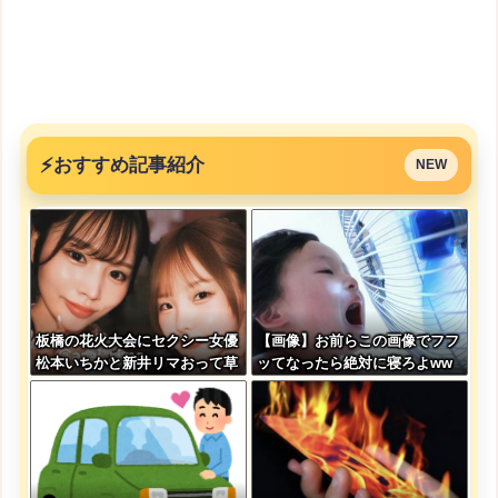
⚡
おすすめ記事紹介
NEW
板橋の花火大会にセクシー女優
【画像】お前らこの画像でフフ
松本いちかと新井リマおって草
ッてなったら絶対に寝ろよww
wwww