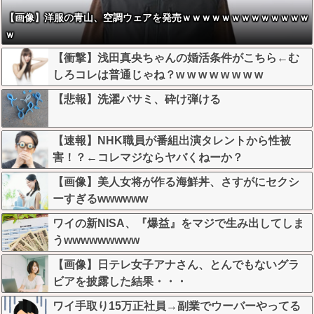
【画像】洋服の青山、空調ウェアを発売ｗｗｗｗｗｗｗｗｗｗｗｗｗ
ｗ
【衝撃】浅田真央ちゃんの婚活条件がこちら←む
しろコレは普通じゃね？w w w w w w w w
【悲報】洗濯バサミ、砕け弾ける
【速報】NHK職員が番組出演タレントから性被
害！？←コレマジならヤバくねーか？
【画像】美人女将が作る海鮮丼、さすがにセクシ
ーすぎるwwwwww
ワイの新NISA、『爆益』をマジで生み出してしま
うwwwwwwwww
【画像】日テレ女子アナさん、とんでもないグラ
ビアを披露した結果・・・
ワイ手取り15万正社員→副業でウーバーやってる