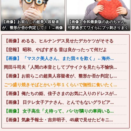
【画像】お前らこの超美人容疑者
【画像】令和最新版のあのちゃん、
が、整形か否か判定して！！→画像
可愛過ぎてワイらにブッ刺さりまく
がこちらw w w w w w w w w w
りw w w w w w
【画像】めるる、ヒルナンデス見せたデカケツがそそる
【悲報】 昭和、やばすぎる 昔は良かったって何だよ
【画像】 「マスク美人さん、また我々を欺く」←海外...
岡田斗司夫「人間の本音としてブサイクを見たら不愉快...
【画像】お前らこの超美人容疑者が、整形か否か判定し...
ごつ盛り焼きそばとかいう年１くらいで無性に食いたく...
【画像】俺たちの姫、佳子さまのお気に入りのドレスが...
【画像】 日テレ女子アナさん、とんでもないグラビア...
【画像】 女子高生「え待って、パパが隣りの車両いる...
【画像】気象予報士・吉井明子、45歳で見せたビキニ...