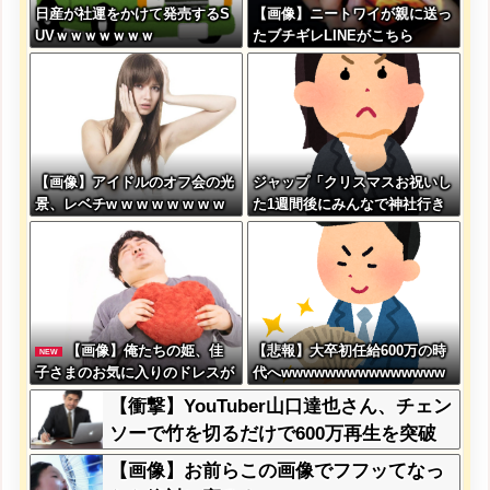
日産が社運をかけて発売するS
【画像】ニートワイが親に送っ
UVｗｗｗｗｗｗｗ
たブチギレLINEがこちら
【画像】アイドルのオフ会の光
ジャップ「クリスマスお祝いし
景、レベチw w w w w w w w
た1週間後にみんなで神社行き
w w w
ます」←これ
【画像】俺たちの姫、佳
【悲報】大卒初任給600万の時
NEW
子さまのお気に入りのドレスが
代へwwwwwwwwwwwwwww
こちらです←コレは可愛過ぎる
wwww
【衝撃】YouTuber山口達也さん、チェン
w w w w w w w w
ソーで竹を切るだけで600万再生を突破
してしまう←正直、こう言うのでいいん
【画像】お前らこの画像でフフッてなっ
だよなw w w w w w w w