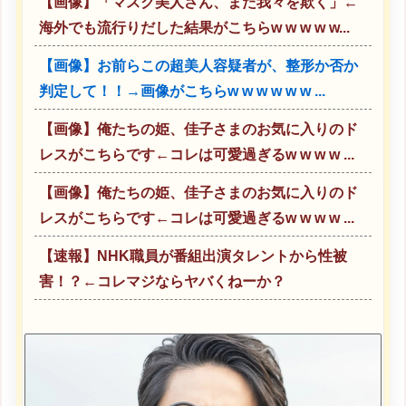
【画像】「マスク美人さん、また我々を欺く」←
海外でも流行りだした結果がこちらw w w w w...
【画像】お前らこの超美人容疑者が、整形か否か
判定して！！→画像がこちらw w w w w w ...
【画像】俺たちの姫、佳子さまのお気に入りのド
レスがこちらです←コレは可愛過ぎるw w w w ...
【画像】俺たちの姫、佳子さまのお気に入りのド
レスがこちらです←コレは可愛過ぎるw w w w ...
【速報】NHK職員が番組出演タレントから性被
害！？←コレマジならヤバくねーか？