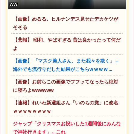
ww
【画像】めるる、ヒルナンデス見せたデカケツが
そそる
【悲報】 昭和、やばすぎる 昔は良かったって何だ
よ
【画像】 「マスク美人さん、また我々を欺く」←
海外でも流行りだした結果がこちらw w w w ...
【画像】お前らこの画像でフフッてなったら絶対
に寝ろよwwwwww
【速報】れいわ新選組さん「いのちの党」に改名
ｗｗｗｗｗｗｗｗ
ジャップ「クリスマスお祝いした1週間後にみんな
で神社行きます」←これ