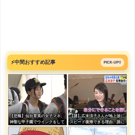
⚡
中間おすすめ記事
PICK-UP!!
【悲報】仙台育英の女子マネ、
【謎】広末涼子さんが地上波に
神聖な甲子園でウインクをして
スピード復帰できる理由、誰に
しまう
も分からない・・・