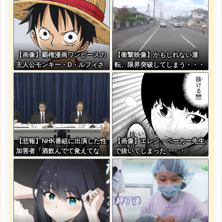
【画像】覇権漫画ワンピースの
【衝撃映像】かもしれない運
主人公モンキー・D・ルフィさ
転、限界突破してしまう・・・
ん、変わり果てた姿で発見され
る・・・
【悲報】NHK番組に出演した性
【画像】エレン・ベーカー先生
加害者「酒飲んでて覚えてな
で抜いてしまった・・・
い」