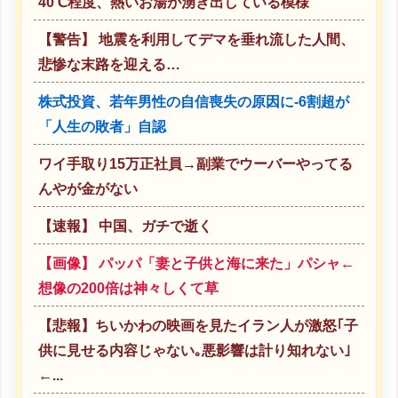
40℃程度、熱いお湯が湧き出している模様
【警告】 地震を利用してデマを垂れ流した人間、
悲惨な末路を迎える…
株式投資、若年男性の自信喪失の原因に-6割超が
「人生の敗者」自認
ワイ手取り15万正社員→副業でウーバーやってる
んやが金がない
【速報】 中国、ガチで逝く
【画像】 パッパ「妻と子供と海に来た」パシャ←
想像の200倍は神々しくて草
【悲報】ちいかわの映画を見たイラン人が激怒｢子
供に見せる内容じゃない｡悪影響は計り知れない｣
←...