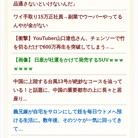
品通さないといけないんだ」
ワイ手取り15万正社員→副業でウーバーやってる
んやが金がない
【衝撃】YouTuber山口達也さん、チェンソーで竹
を切るだけで600万再生を突破してしまう←...
【画像】 日産が社運をかけて発売するSUVｗｗｗ
ｗｗｗｗ
中国に上陸する台風13号が絶妙なコースを辿って
いる！と話題に、中国の重要都市の上に長々と居
座り...
義兄嫁が自宅をサロンにして姪を毎日ウトメへ預
ける生活に。数年後、そのツケが一気に回ってき
て…