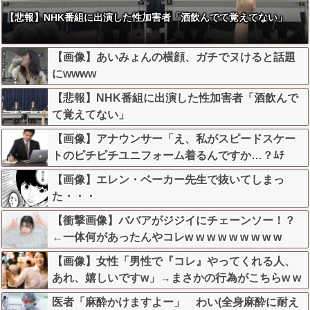
【悲報】NHK番組に出演した性加害者「酒飲んでて覚えてない」
【画像】あいみょんの横顔、ガチでヌけると話題
にwwww
【悲報】NHK番組に出演した性加害者「酒飲んで
て覚えてない」
【画像】アナウンサー「え、私がスピードスケー
トのピチピチユニフォーム着るんですか…？ﾑﾁ
ｨ！！」←これはお前らに刺さるやろw w w w w w
【画像】エレン・ベーカー先生で抜いてしまっ
w w
た・・・
【衝撃画像】ババアがジジイにチェーンソー！？
←一体何があったんやコレw w w w w w w w w
【画像】女性「男性で『コレ』やってくれる人、
あれ、嬉しいですw」→まさかの行為がこちらw w
w w w w w w w
医者「麻酔かけますよー」 わい(全身麻酔に耐え