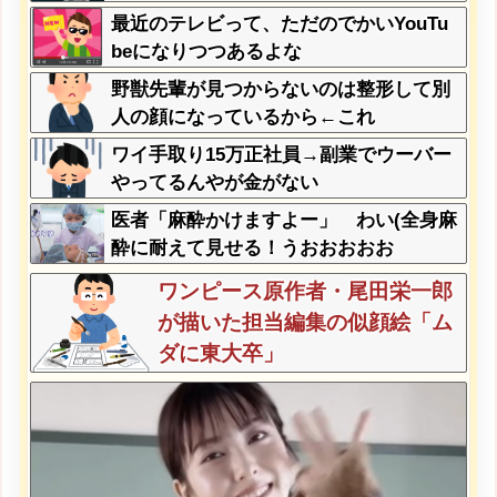
w
最近のテレビって、ただのでかいYouTu
beになりつつあるよな
野獣先輩が見つからないのは整形して別
人の顔になっているから←これ
ワイ手取り15万正社員→副業でウーバー
やってるんやが金がない
医者「麻酔かけますよー」 わい(全身麻
酔に耐えて見せる！うおおおおお
お！！！！)
ワンピース原作者・尾田栄一郎
が描いた担当編集の似顔絵「ム
ダに東大卒」