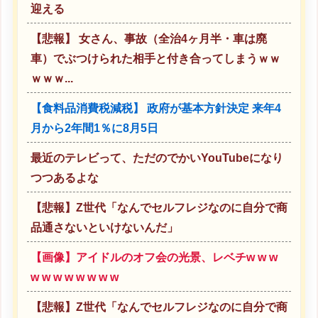
迎える
【悲報】 女さん、事故（全治4ヶ月半・車は廃
車）でぶつけられた相手と付き合ってしまうｗｗ
ｗｗｗ...
【食料品消費税減税】 政府が基本方針決定 来年4
月から2年間1％に8月5日
最近のテレビって、ただのでかいYouTubeになり
つつあるよな
【悲報】Z世代「なんでセルフレジなのに自分で商
品通さないといけないんだ」
【画像】アイドルのオフ会の光景、レベチw w w
w w w w w w w w
【悲報】Z世代「なんでセルフレジなのに自分で商