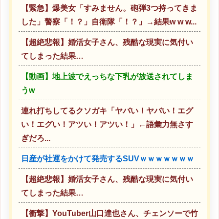
【緊急】爆美女「すみません。砲弾3つ持ってきま
した」警察「！？」自衛隊「！？」→結果w w w...
【超絶悲報】婚活女子さん、残酷な現実に気付い
てしまった結果…
【動画】地上波でえっちな下乳が放送されてしま
うw
連れ打ちしてるクソガキ「ヤバい！ヤバい！エグ
い！エグい！アツい！アツい！」←語彙力無さす
ぎだろ...
日産が社運をかけて発売するSUVｗｗｗｗｗｗｗ
【超絶悲報】婚活女子さん、残酷な現実に気付い
てしまった結果…
【衝撃】YouTuber山口達也さん、チェンソーで竹