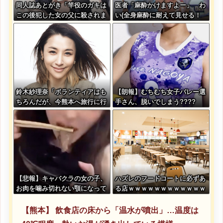
同人誌あとがき「竿役のガキは
医者「麻酔かけますよー」 わ
この後犯した女の父に殺されま
い(全身麻酔に耐えて見せる！
す」
うおおおおおお！！！！)
鈴木紗理奈「ボランティアはも
【朗報】むちむち女子バレー選
ちろんだが、今熊本へ旅行に行
手さん、脱いでしまう????
くことも支援になる」
【悲報】キャバクラの女の子、
ハズレのフードコートに必ずあ
お肉を噛み切れない顎になって
る店ｗｗｗｗｗｗｗｗｗｗｗｗ
しまう・・・
【熊本】 飲食店の床から「温水が噴出」…温度は