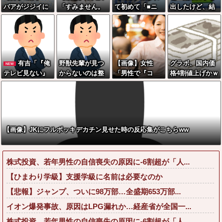
バアがジジイに
「すみません。
て初めて「■ニ
出したけど、結
チェーンソ
砲弾3つ持ってき
ス」握って恥ず
局残業するのが1
ー！？←一体何
ました」警察
かしい女の子さ
番稼げるな
があったんやコ
「！？」自衛隊
んwww
レw w w w w w
「！？」→結果
w w w
w w w w w w w
有吉「『俺
野獣先輩が見つ
【画像】女性
グラボ、国内価
NEW
w
テレビ見ない』
からないのは整
「男性で『コ
格4割値上げかｗ
って言う奴おか
形して別人の顔
レ』やってくれ
ｗｗｗｗｗｗｗ
しいだろ。団子
になっているか
る人、あれ、嬉
ｗｗｗｗｗｗｗ
屋で『団子食べ
ら←これ
しいですw」→
ｗ
ない』って言う
まさかの行為が
か？」
こちらw w w w
【画像】JKにフルボッキデカチン見せた時の反応集がこちらww
w w w w w
株式投資、若年男性の自信喪失の原因に-6割超が「人...
【ひまわり学級】支援学級に名前は必要なのか
【悲報】ジャンプ、ついに98万部…全盛期653万部...
イオン爆発事故、原因はLPG漏れか…経産省が全国一...
株式投資、若年男性の自信喪失の原因に-6割超が「人...