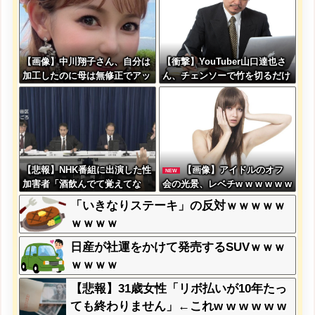
【画像】中川翔子さん、自分は
【衝撃】YouTuber山口達也さ
加工したのに母は無修正でアッ
ん、チェンソーで竹を切るだけ
プしてしまう
で600万再生を突破してしまう
←正直、こう言うのでいいんだ
よなw w w w w w w w
【悲報】NHK番組に出演した性
【画像】アイドルのオフ
NEW
加害者「酒飲んでて覚えてな
会の光景、レベチw w w w w w
い」
w w w w w
「いきなりステーキ」の反対ｗｗｗｗｗ
ｗｗｗｗ
日産が社運をかけて発売するSUVｗｗｗ
ｗｗｗｗ
【悲報】31歳女性「リボ払いが10年たっ
ても終わりません」←これw w w w w w