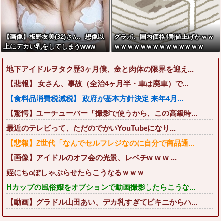
【画像】板野友美(32)さん、想像以
グラボ、国内価格4割値上げかｗｗ
上にデカい乳をしてしまうwww
ｗｗｗｗｗｗｗｗｗｗｗｗｗｗ
地下アイドルヲタク歴3ヶ月僕、金と肉体の限界を迎え...
【悲報】 女さん、事故（全治4ヶ月半・車は廃車）で...
【食料品消費税減税】 政府が基本方針決定 来年4月...
【驚愕】ユーチューバー「撮影で使うから、この高級時...
最近のテレビって、ただのでかいYouTubeになり...
【悲報】Z世代「なんでセルフレジなのに自分で商品通...
【画像】アイドルのオフ会の光景、レベチw w w ...
姪にちoぽしゃぶらせたらこうなるｗｗｗ
Hカップの風俗嬢をオプションで動画撮影したらこうな...
【動画】グラドル山田あい、デカ乳すぎてビキニからハ...