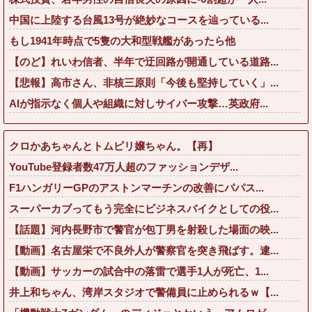
中国に上陸する台風13号が絶妙なコースを辿っている...
もし1941年時点で5隻の大和型戦艦があったら他
【のど】れいわ信者、半年で迂回路が開通している道路...
【悲報】高市さん、非核三原則「今後も堅持していく」...
AIが指示なく個人や組織に対しサイバー攻撃…英政府...
クロかあちゃんとトムピリ嬢ちゃん。【再】
YouTube登録者数47万人超のファッションデザ...
F1ハンガリーGPのアストンマーチンの改善にパパス...
スーパーカブってもう完全にビジネスバイクとしての役...
【話題】河内長野市で警官が包丁男を射殺した場面の映...
【動画】名古屋栄で不良外人が警察官を突き飛ばす。逮...
【動画】サッカーの試合中の落雷で選手1人が死亡、1...
井上和ちゃん、湾岸スタジオで警備員に止められるｗ【...