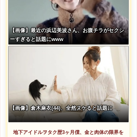
【画像】最近の浜辺美波さん、お腹チラがセクシ
ーすぎると話題にwww
【画像】倉木麻衣(44)、全然ヌケると話題に
地下アイドルヲタク歴3ヶ月僕、金と肉体の限界を