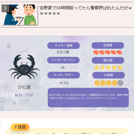
吉野家で16時間粘ってたら警察呼ばれたんだがｗ
ｗｗｗｗｗ
M
u