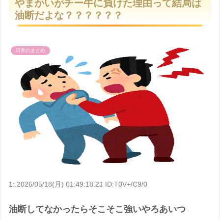
やまかいがチー牛に負けた理由って結局は
t
油断だよな？？？？？？
e
日常のまとめ
1:
2026/05/18(月) 01:49:18.21 ID:T0V+/C9/0
油断してなかったらそこそこ強いやろあいつ