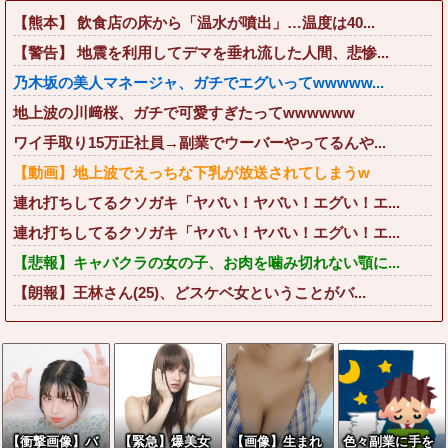
【熊本】 飲食店の床から「温水が噴出」…温度は40...
【警告】 地震を利用してデマを垂れ流した人間、悲惨...
乃木坂の美人マネージャ、ガチでエグいってwwwww...
地上波の川﨑桜、ガチで可愛すぎたってwwwwww
ワイ手取り15万正社員→副業でウーバーやってるんや...
【動画】地上波でえっちな下乳が放送されてしまうw
連れ打ちしてるクソガキ「ヤバい！ヤバい！エグい！エ...
連れ打ちしてるクソガキ「ヤバい！ヤバい！エグい！エ...
【悲報】キャバクラの女の子、お肉を噛み切れない顎に...
【朗報】王林さん(25)、どスケベ女ということがバ...
【衝撃画像】バ
【緊急】爆美女
【画像】生まれ
色々副業に手を