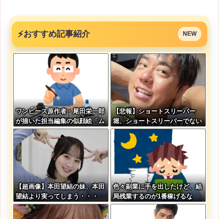
⚡
おすすめ記事紹介
NEW
ワンピース原作者・尾田栄一郎
【悲報】ショートスリーパー
が描いた担当編集の似顔絵「ム
堀、ショートスリーパーでない
ダに東大卒」
事がバレてしまう
【超画像】本田望結の妹、本田
色々副業に手を出したけど、結
望結より実ってしまう・・・
局残業するのが1番稼げるな