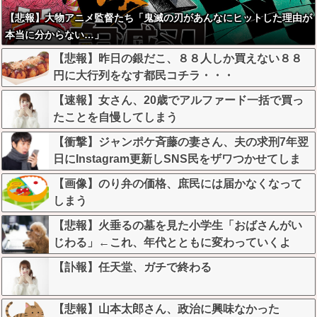
【悲報】大物アニメ監督たち「鬼滅の刃があんなにヒットした理由が
本当に分からない…」
【悲報】昨日の銀だこ、８８人しか買えない８８
円に大行列をなす都民コチラ・・・
【速報】女さん、20歳でアルファード一括で買っ
たことを自慢してしまう
【衝撃】ジャンポケ斉藤の妻さん、夫の求刑7年翌
日にInstagram更新しSNS民をザワつかせてしま
う…
【画像】のり弁の価格、庶民には届かなくなって
しまう
【悲報】火垂るの墓を見た小学生「おばさんがい
じわる」←これ、年代とともに変わっていくよ
な…
【訃報】任天堂、ガチで終わる
【悲報】山本太郎さん、政治に興味なかった