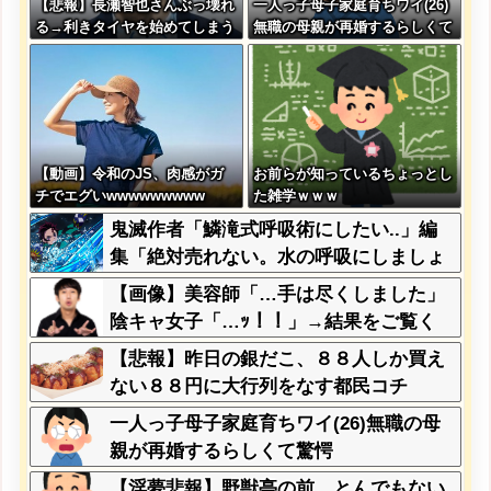
【悲報】長瀬智也さんぶっ壊れ
一人っ子母子家庭育ちワイ(26)
る→利きタイヤを始めてしまう
無職の母親が再婚するらしくて
ｗｗｗｗｗ
驚愕
【動画】令和のJS、肉感がガ
お前らが知っているちょっとし
チでエグいwwwwwwwww
た雑学ｗｗｗ
鬼滅作者「鱗滝式呼吸術にしたい..」編
集「絶対売れない。水の呼吸にしましょ
う」
【画像】美容師「…手は尽くしました」
陰キャ女子「…ｯ！！」→結果をご覧く
ださいw w w w w w w w
【悲報】昨日の銀だこ、８８人しか買え
ない８８円に大行列をなす都民コチ
ラ・・・
一人っ子母子家庭育ちワイ(26)無職の母
親が再婚するらしくて驚愕
【淫夢悲報】野獣亭の前、とんでもない