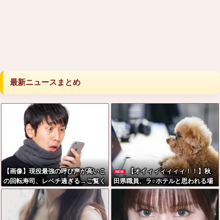
最新ニュースまとめ
【画像】現役最強の呼び声が高いこ
【オイィィィィィィ！！】秋
NEW
の回転寿司、レベチ過ぎる→ご覧く
田県職員、ラ○ホテルと思われる場
ださいw w w w w w w
所から記者会見に参加してしまった
結果w w w w w w w w