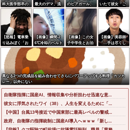
科大医学部卒の
最大のデマ、流
のビアガール、
いたて彼女「ご
美人YouTuberさ
言飛語」と聞い
えっちだった
めーんちょびっ
ん、直美でコメ
て思いつくの
ツ散らかってる
ント欄が炎上し
は？→大体一致
けど上がって
てしまう…
する件w w w w
～！」←お前ら
w w w
だったらコレ別
【怒報】電車乗
【画像】瞬間-2
【画像】この女
【画像】美容師
れる
り込みぼく「お
6℃冷却のベルト
子中学生とお泊
「…手は尽くし
か？？？？？
っ、可愛いミニ
ファン、今なら
まりできるなら
ました」陰キャ
スカＯＬちゃん
4,980円wwwww
いくら出せる？
女子「…ｯ！！」
の隣あいてんじ
ww
wwwww
→結果をご覧く
ゃん！座った
ださいw w w w
ろ！」→結果w
w w w w
異なる2つの完成品を組み合わせてさらにパワーアップする料理「カツカ
w w w w w w w
レー」以外にない
自衛隊指揮に国産AI、情報収集や分析担わせ迅速な意...
彼女に浮気されたワイ（38）、人生を変えるために「...
【中国】台風13号接近で中国東部に最高レベルの警戒...
政府、自衛隊の指揮統制に国産AI導入へｗｗｗ「新し...
【悲報】クマ駆除で町役場に抗議電話殺到…職員「業務...