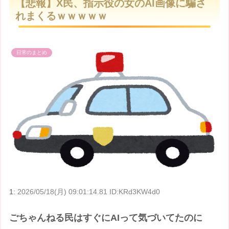
【悲報】X民、指示役の女のAI画像に騙さ
t
れまくるｗｗｗｗｗ
e
日常のまとめ
1:
2026/05/18(月) 09:01:14.81 ID:KRd3KW4d0
ごちゃんねる民はすぐにAIって気づいてたのに