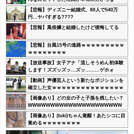
い…」
【悲報】ディズニー結婚式、80人で540万
円…ヤバすぎる????
【悲報】風俗嬢と結婚したけど後悔してる
【悲報】台風15号の進路ｗｗｗｗｗｗｗｗｗ
ｗｗｗｗｗｗｗｗ
【放送事故】女子アナ「流しそうめん初体験
します！ズズッズッ…ズッ………ゲホォ
ッ！」
【動画】声優芸人という新たなポジションを
確立した女ｗｗｗｗｗｗｗｗｗｗｗｗｗｗｗ
ｗｗｗ
【画像あり】どの女の子と子孫を残したい？
WWWWWWWWWWWWWWWWWWWWW
WWWWWWWWWWWWWWWWWWWWW
【画像あり】(tuki)ちゃん覚醒！あたシコに目
WWWWWWWWWWWWWWWWWW
覚めるｗｗｗｗｗｗｗｗ