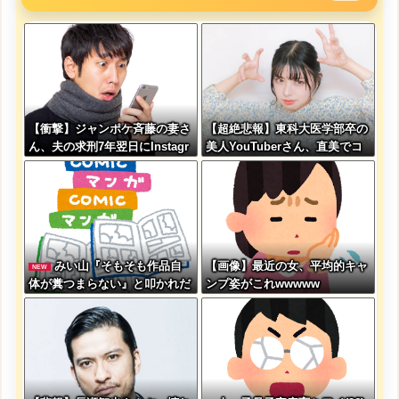
【衝撃】ジャンポケ斉藤の妻さ
【超絶悲報】東科大医学部卒の
ん、夫の求刑7年翌日にInstagr
美人YouTuberさん、直美でコ
am更新しSNS民をザワつかせ
メント欄が炎上してしまう…
てしまう…
みい山『そもそも作品自
【画像】最近の女、平均的キャ
NEW
体が糞つまらない』と叩かれだ
ンプ姿がこれwwwww
すｗｗｗｗｗ