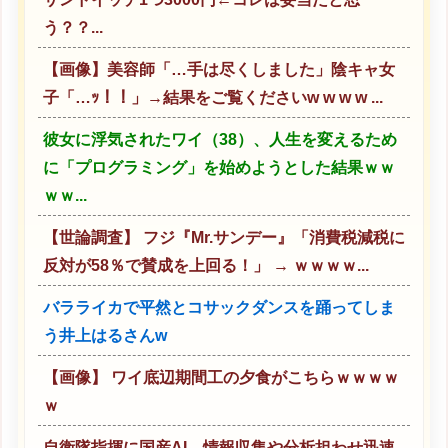
う？？...
【画像】美容師「…手は尽くしました」陰キャ女
子「…ｯ！！」→結果をご覧くださいw w w w ...
彼女に浮気されたワイ（38）、人生を変えるため
に「プログラミング」を始めようとした結果ｗｗ
ｗｗ...
【世論調査】 フジ『Mr.サンデー』「消費税減税に
反対が58％で賛成を上回る！」 → ｗｗｗｗ...
バラライカで平然とコサックダンスを踊ってしま
う井上はるさんw
【画像】 ワイ底辺期間工の夕食がこちらｗｗｗｗ
ｗ
自衛隊指揮に国産AI、情報収集や分析担わせ迅速