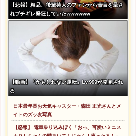
【悲報】粗品、後輩芸人のファンから苦言を呈さ
れブチギレ発狂していたwwwwww
【動画】『かもしれない運転』Lv.999が発見され
る
日本最年長お天気キャスター・森田 正光さんとメ
イトのズッ友写真
【怒報】 電車乗り込みぼく「おっ、可愛いミニス
カＯＬちゃんの隣あいてんじゃん！座ったろ！」