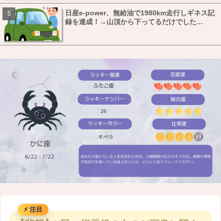
日産e-power、無給油で1980km走行しギネス記
録を達成！→山頂から下ってるだけでした…
M
u