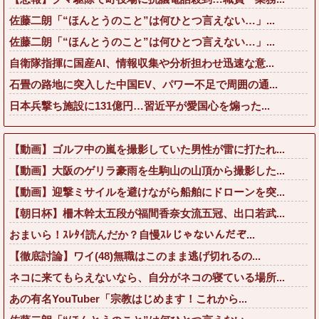
佐藤二朗「“ほんとうのこと”は何ひとつ言えない…」...
佐藤二朗「“ほんとうのこと”は何ひとつ言えない…」...
自衛隊指揮に国産AI、情報収集や分析担わせ迅速な意...
石畳の路地に突入した中国EV、パワー不足で周囲の通...
日本兵撃ち施設に131億円…習近平が愛国心を煽った...
【動画】ゴルフ中の嵐を撮影していた男性が雷に打たれ...
【動画】大阪のゲリラ豪雨を生駒山の山頂から撮影した...
【動画】迎撃ミサイルを避けながら船舶にドローンを突...
【朝日杯】柵木幹太五段が福間香奈女流五冠、出口若武...
おまいら！ｽﾚﾀｲ読んだか？自慢ｽﾚじゃないんだぞ...
【徹底討論】ワイ(48)無職はこのまま逃げ切れるの...
ネコに来てもらえないなら、自分がネコの寝ている場所...
あの有名YouTuber「宗教はじめます！これから...