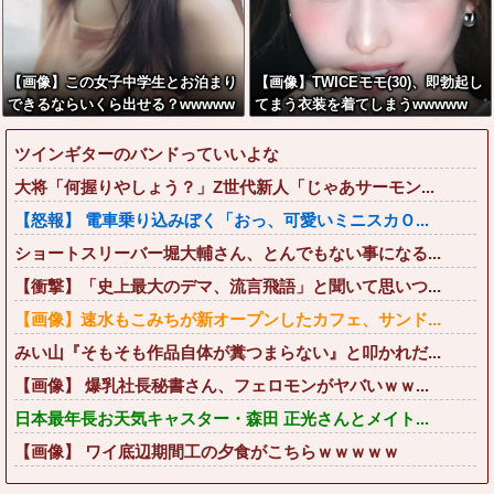
【画像】この女子中学生とお泊まり
【画像】TWICEモモ(30)、即勃起し
できるならいくら出せる？wwwww
てまう衣装を着てしまうwwwww
ツインギターのバンドっていいよな
大将「何握りやしょう？」Z世代新人「じゃあサーモン...
【怒報】 電車乗り込みぼく「おっ、可愛いミニスカＯ...
ショートスリーバー堀大輔さん、とんでもない事になる...
【衝撃】「史上最大のデマ、流言飛語」と聞いて思いつ...
【画像】速水もこみちが新オープンしたカフェ、サンド...
みい山『そもそも作品自体が糞つまらない』と叩かれだ...
【画像】 爆乳社長秘書さん、フェロモンがヤバいｗｗ...
日本最年長お天気キャスター・森田 正光さんとメイト...
【画像】 ワイ底辺期間工の夕食がこちらｗｗｗｗｗ