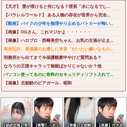
【天才】 雪が溶けると何になる？理系「水になるでし...
【パラレルワールド】 ある人物の存在が世界から完全...
【動画】バイクの少年を無理やり止めるパトカーが怖い...
【画像】OGさん、これマジかよ・・・・・・
【画像】ハロプロ・西﨑美空ちゃん、お乳の主張が止ま...
有吉弘行、居酒屋のお通しに本音「だいたい嫌いなもの...
刑務所から出てきて今保護観察中やけど質問ある？
なろうの王様キャラって無能ばかりじゃないか？他
パソコン使ってるのに有料のセキュリティソフト入れて...
【画像】北朝鮮のビアガール、昭和
【超絶悲報】東
【衝撃】「史上
【画像】北朝鮮
【画像】付き合