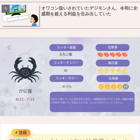
オワコン扱いされていたデジモンさん、令和に全
盛期を超える利益を生み出していた
M
u