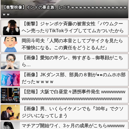
【衝撃映像】インドの暴走族、レベチｗｗｗｗｗｗｗｗｗｗｗｗｗｗ
ｗｗ
【衝撃】ジャンポケ斉藤の被害女性「バウムクー
ヘン売ったりTikTokライブしててムカついたから
示談しなかった」←コレってさ…
岡田斗司夫「人間の本音としてブサイクを見たら
不愉快になる。この責任をどうとるんだ」
【画像】愛知の半グレ、怖すぎる→御尊顔がこち
ら…
【画像】JKダンス部、部員の８割が●●のムホホ部
だったｗｗｗｗ
【悲報】大阪で白昼堂々誘拐事件発生 wwwwwww
wwwwwwwwwwwwwwwwwwwwwwwwwwwww
【画像】男、いくらイケメンでも『30年』でクソ
ジジいになってしまう
マチアプ開始ワイ、3ヶ月の成果がこちらwwwww