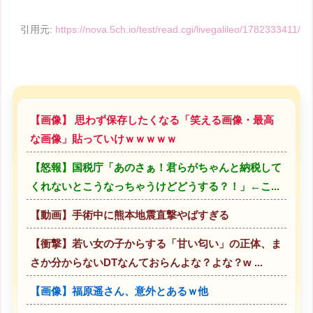
引用元:
https://nova.5ch.io/test/read.cgi/livegalileo/1782333411/
【画像】 思わず保存したくなる「笑える画像・最高
な画像」貼っていけｗｗｗｗｗ
【怒報】国税庁「あのさぁ！君らがちゃんと納税して
くれないとこうなっちゃうけどどうする？！」←こ...
【動画】手術中に熊本地震直撃やばすぎる
【衝撃】若い女の子からする「甘い匂い」の正体、ま
さか分からないDTなんておらんよな？よな？w ...
【画像】福原遥さん、意外とあるｗ他