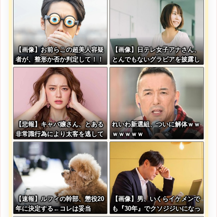
【画像】お前らこの超美人容疑
【画像】日テレ女子アナさん、
者が、整形か否か判定して！！
とんでもないグラビアを披露し
→画像がこちらw w w w w w
た結果・・・
w w w w
【悲報】キャバ嬢さん、とある
れいわ新選組、ついに解体ｗｗ
非常識行為により太客を逃して
ｗｗｗｗｗ
しまうwwwwwwwwwwwwww
wwwwwwwwwwwww
【速報】ルフィの幹部、懲役20
【画像】男、いくらイケメンで
年に決定する←コレは妥当
も『30年』でクソジジいになっ