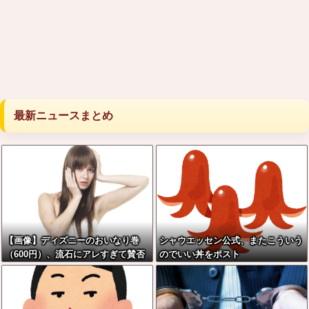
最新ニュースまとめ
【画像】ディズニーのおいなり巻
シャウエッセン公式、またこういう
（600円）、流石にアレすぎて賛否
のでいい丼をポスト
両論の大炎上をしてしまうw w w w
w w w