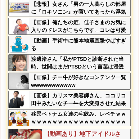
か？？？？？？？
てしまう
【悲報】女さん「男の一人暮らしの部屋
に『ロキソニン』が置いてあったら浮気
確定です」
【画像】俺たちの姫、佳子さまのお気に
入りのドレスがこちらです←コレは可愛
過ぎるw w w w w w w w
【動画】手術中に熊本地震直撃やばすぎ
る
渡邊渚さん「私がPTSDと診断された当
時、世間はまだPTSDという言葉は浸透
されていませんでした」
【画像】チー牛が好きなコンテンツ一覧
wwwwwwwwwww
【画像】カリスマ美容師さん、ココリコ
田中みたいなチー牛を大変身させた結果
がこちらw w w w w w w w w w w
移民ベトナム女達の宅飲み、レベチｗｗ
ｗｗｗｗｗｗｗｗｗｗｗｗｗｗｗｗｗｗ
ｗｗｗｗ
【動画あり】地下アイドルさ