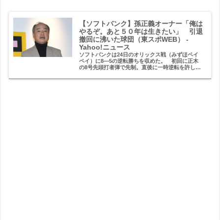
【ソフトバンク】孫正義オーナー「俺は
やるぞ。あと５０年は生きたい」 引退
撤回に沸いた球団（東スポWEB） -
Yahoo!ニュース
ソフトバンクは24日のオリックス戦（みずほペイ
ペイ）に8―5の逆転勝ちを収めた。 初回に正木
の8号先頭打者弾で先制。直後に一時逆転を許した
が、1―3で迎えた2回に相手先発・田嶋の乱調に乗
じて5