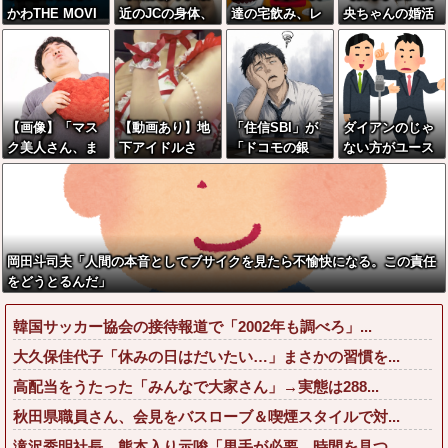
かわTHE MOVI
近のJCの身体、
達の宅飲み、レ
央ちゃんの婚活
E、明日興行収
健康的ｗｗｗｗ
ベチｗｗｗｗｗ
条件がこちら←
入1兆円突破が確
ｗｗｗｗｗｗｗ
ｗｗｗｗｗｗｗ
むしろコレは普
実にｗｗｗｗｗ
ｗｗｗｗ
ｗｗｗｗｗｗｗ
通じゃね？w w
ｗｗｗｗｗｗｗ
ｗｗｗｗｗ
w w w w w w
ｗ
【画像】「マス
【動画あり】地
「住信SBI」が
ダイアンのじゃ
ク美人さん、ま
下アイドルさ
「ドコモの銀
ない方がユース
た我々を欺く」
ん、売れるため
行」に変わって
ケさんになって
←海外でも流行
にとんでもない
うんざりしてる
しまっていると
りだした結果が
格好でここまで
やつｗｗｗｗｗ
いう事実←これ
こちらw w w w
しなきゃいけな
ｗｗ
w w w
いと判明ｗｗｗ
岡田斗司夫「人間の本音としてブサイクを見たら不愉快になる。この責任
ｗｗ
をどうとるんだ」
韓国サッカー協会の接待報道で「2002年も調べろ」...
大久保佳代子「休みの日はだいたい…」まさかの習慣を...
高配当をうたった「みんなで大家さん」→実態は288...
秋田県職員さん、会見をバスローブ＆喫煙スタイルで対...
滝沢秀明社長、熊本入り示唆「男手が必要。時間を見つ...