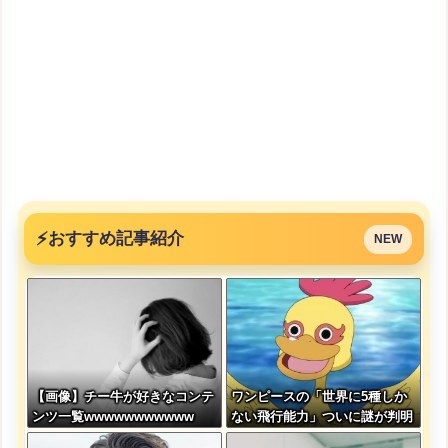
⚡
おすすめ記事紹介
NEW
【画像】チー牛が好きなコンテ
ワンピースの「世界に5種しか
ンツ一覧wwwwwwwwwww
ない飛行能力」ついに謎が判明
するｗｗｗｗ