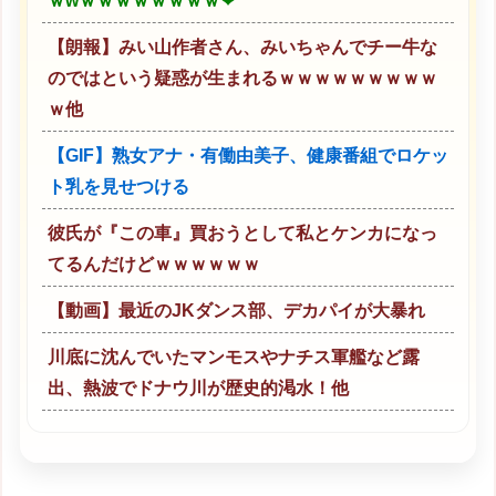
ｗwｗｗｗｗｗｗｗｗ❤
【朗報】みい山作者さん、みいちゃんでチー牛な
のではという疑惑が生まれるｗｗｗｗｗｗｗｗｗ
ｗ他
【GIF】熟女アナ・有働由美子、健康番組でロケッ
ト乳を見せつける
彼氏が『この車』買おうとして私とケンカになっ
てるんだけどｗｗｗｗｗｗ
【動画】最近のJKダンス部、デカパイが大暴れ
川底に沈んでいたマンモスやナチス軍艦など露
出、熱波でドナウ川が歴史的渇水！他