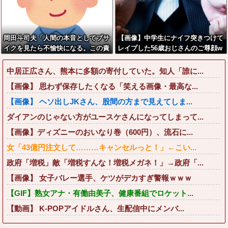
岡田斗司夫「人間の本音としてブサ
【画像】中学生にナイフ突きつけて
イクを見たら不愉快になる。この責
レイプした56歳おじさんのご尊顔w
任をどうとるんだ」
wwwww
中居正広さん、熊本に多額の寄付していた。知人「誰に...
【画像】 思わず保存したくなる「笑える画像・最高な...
【画像】 ヘソ出しJKさん、股間の方まで見えてしま...
ダイアンのじゃない方がユースケさんになってしまって...
【画像】ディズニーのおいなり巻（600円）、流石に...
女「43億円注文して………キャンセルっと！」←こい...
政府「増税」敵「増税すんな！増税メガネ！」→政府「...
【画像】 女子バレー選手、ケツがデカすぎ警報ｗｗｗ
【GIF】熟女アナ・有働由美子、健康番組でロケット...
【動画】 K-POPアイドルさん、生配信中にメンバ...