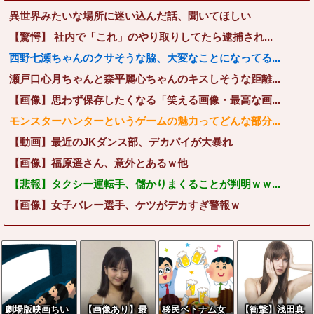
異世界みたいな場所に迷い込んだ話、聞いてほしい
【驚愕】 社内で「これ」のやり取りしてたら逮捕され...
西野七瀬ちゃんのクサそうな脇、大変なことになってる...
瀬戸口心月ちゃんと森平麗心ちゃんのキスしそうな距離...
【画像】思わず保存したくなる「笑える画像・最高な画...
モンスターハンターというゲームの魅力ってどんな部分...
【動画】最近のJKダンス部、デカパイが大暴れ
【画像】福原遥さん、意外とあるｗ他
【悲報】タクシー運転手、儲かりまくることが判明ｗｗ...
【画像】女子バレー選手、ケツがデカすぎ警報ｗ
劇場版映画ちい
【画像あり】最
移民ベトナム女
【衝撃】浅田真