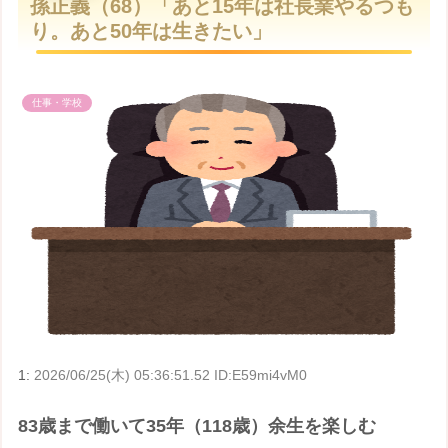
孫正義（68）「あと15年は社長業やるつも
t
り。あと50年は生きたい」
e
仕事・学校
1:
2026/06/25(木) 05:36:51.52 ID:E59mi4vM0
83歳まで働いて35年（118歳）余生を楽しむ