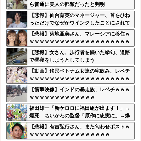
ら普通に美人の部類だったと判明
【悲報】仙台育英のマネージャー、首をひね
っただけでなぜかウインクしたことにされて
しまう
【悲報】菊地亜美さん、マレーシアに移住ｗ
ｗｗｗｗｗｗｗｗｗｗｗｗｗｗｗｗｗｗｗｗ
ｗｗｗｗ
【悲報】女さん、歩行者を轢いた挙句、道路
で昼寝をしようとしてしまう
【動画】移民ベトナム女達の宅飲み、レベチ
ｗｗｗｗｗｗｗｗｗｗｗｗｗｗｗｗｗｗｗｗ
ｗｗｗｗ
【衝撃映像】インドの暴走族、レベチｗｗｗ
ｗｗｗｗｗｗｗｗｗｗｗｗｗ
福田雄一「新ケロロに福田組が出ます！」→
爆死 ちいかわの監督「原作に忠実に」→爆
売れ
【悲報】有吉弘行さん、また匂わせポストｗ
ｗｗｗｗｗｗｗｗｗｗｗｗｗｗｗｗ