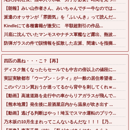
【朗報】みい山作者さん、みいちゃんでチー牛なのでは...
派遣のオッサンが「雰囲気」を「ふいんき」って読んだ...
Kindleにて各種書籍が激安に 半額超割引の作品...
川底に沈んでいたマンモスやナチス軍艦など露出、熱波...
防弾ガラスの件で誤情報を拡散した左派、間違いを指摘...
四匹の黒ね・・・こ？【再】
ディスク無くなったらセールでも中古の倍以上の値段に...
実証実験都市「ウーブン・シティ」が一般の居住希望者...
このパソコン買おうか迷ってるから背中を刺してくれｗ...
【動画】高速道路を走行中の車からリアガラスが飛んで...
【熊本地震】発生後に居酒屋店内から温泉が吹き出す ...
【動画】逃げる判断はやっ！埼玉でスマホ運転のプリウ...
乃木坂の10月生まれってこんないるんだな！！！【乃...