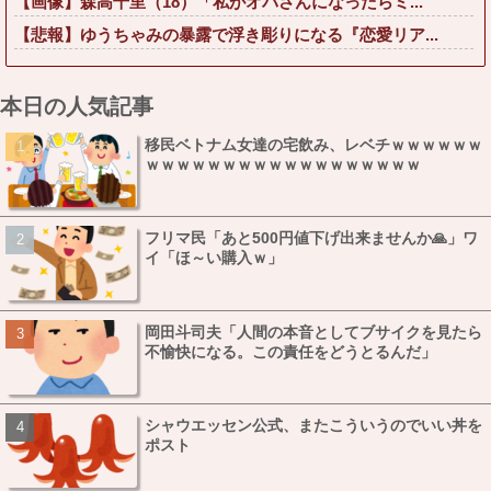
【画像】森高千里（18）「私がオバさんになったらミ...
【悲報】ゆうちゃみの暴露で浮き彫りになる『恋愛リア...
本日の人気記事
移民ベトナム女達の宅飲み、レベチｗｗｗｗｗｗ
ｗｗｗｗｗｗｗｗｗｗｗｗｗｗｗｗｗｗ
フリマ民「あと500円値下げ出来ませんか🙏」ワ
イ「ほ～い購入ｗ」
岡田斗司夫「人間の本音としてブサイクを見たら
不愉快になる。この責任をどうとるんだ」
シャウエッセン公式、またこういうのでいい丼を
ポスト