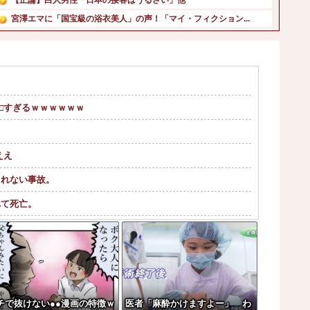
宮澤エマに「国宝級の浴衣美人」の声！「マイ・フィクション...
【北海道】『クマスプレーを誤って噴射してしまい浴びてしま...
池田瑛紗ちゃんと岡本姫奈ちゃん、暴れ犬だったｗ【乃木坂4...
日本の防衛白書「韓国は重要な隣国」だと3年連続で位置づけ...
スーパーカブってもう完全にビジネスバイクとしての役目を終...
エ□すぎるｗｗｗｗｗｗ
【画像】仙台育英のマネージャーwwwwwwwwwwwww...
ヨーロッパが右翼政党の党員から銀行口座を作る権利を剥奪、...
ええ
しれない事故。
れて死亡。
やｗｗｗ
興奮「工場の男子＆女子の努力のおかげ」
うｗｗｗｗｗｗ
チで抜けない●●漫画の特徴ｗ
医者「麻酔かけますよー」 わ