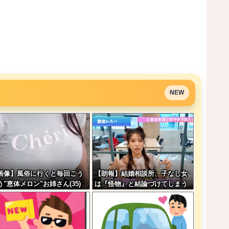
NEW
画像】風俗に行くと毎回こう
【朗報】結婚相談所、子なし女
う"恵体メロン"お姉さん(35)
は『怪物』と結論づけてしまう
指名してしまうんやが・・・
wwwwww