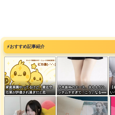
突然現れ
⚡
おすすめ記事紹介
ｗｗｗｗ
、吉本を
家庭菜園やってるけど、最近空
乃木坂46のエース、太ももがム
【
が着てる
芯菜が評価され過ぎだと思
ッチムチすぎて「こう」なるww
い
ｗｗｗｗ
う！！！！！
w
を
に本当の
ｗｗｗｗ