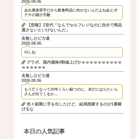
2026.08.06
あれ液体苦手だから飲食料品に向かないんだよねあとポ
テチの袋が天敵
【悲報】Z世代「なんでセルフレジなのに自分で商品
通さないといけないんだ」
名無し@ピカ速
2026.08.06
AIしね
グラボ、国内価格4割値上げかｗｗｗｗｗｗｗｗｗｗ
ｗｗｗｗｗｗ
名無し@ピカ速
2026.08.06
もう亡くなって20年くらい経つのに、未だにはらたいら
さんが出てくるか…
色々副業に手を出したけど、結局残業するのが1番稼
げるな
本日の人気記事