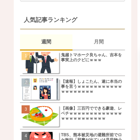
人気記事ランキング
週間
月間
鬼越トマホーク良ちゃん、吉本を
松本若菜(42歳)とかいう
事実上のクビにｗｗｗ
た美人おばさん女優ｗｗ
ｗ
【速報】しょこたん、遂に本当の
鬼越トマホーク良ちゃん
事を言うｗｗｗｗｗｗｗｗｗｗｗ
事実上のクビにｗｗｗ
ｗｗｗｗｗｗｗｗ
【画像】三百円でできる豪遊、レ
【画像】キモいオジサン
ベチｗｗｗｗｗｗｗｗｗｗｗｗｗ
服一覧がこちらｗｗｗｗ
ｗｗｗｗｗｗｗｗｗｗｗ
ｗ
TBS、熊本被災地の避難所前でロ
【速報】しょこたん、遂
ケ敢行「邪魔だ出ていけ見世物小
事を言うｗｗｗｗｗｗｗ