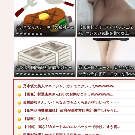
「いきなりステーキ」の反対ｗｗ
【画像】ビリーアイリッシュ(2
ｗｗｗｗｗｗｗ
4)、マンスジ衣装を着て炎上
グラボ、国内価格4割値上げかｗ
乃木坂46のエース、太ももがム
ｗｗｗｗｗｗｗｗｗｗｗｗｗｗｗ
ッチムチすぎて「こう」なるw
w
乃木坂の美人マネージャ、ガチでエグいってwwwwwww
【画像】村重杏奈さん(30)のお胸がコチラwwwwwww...
金川紗耶さん、いくらなんでもふくらみがデカいって・・・
【食料品消費税減税】 政府が基本方針決定 来年4月から2...
【悲報】 おわり。
【中国】 高さ288メートルのエレベーターで学校に通う雲...
日産が社運をかけて発売するSUVｗｗｗｗｗｗｗ