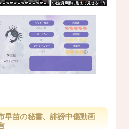
ｗｗｗｗｗｗｗｗｗｗｗｗｗ
い(全身麻酔に耐えて見せる！う
！！！！
ｗｗｗｗｗｗ
おおおおおお！！！！)
いけないんだ」
ww
w w w
M
u
t
市早苗の秘書、誹謗中傷動画
e
言