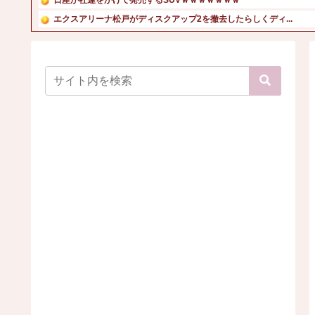
エクスアリーナ松戸がディスクアップ2を撤去したらしくディ...
【画像】コスプレ女さん、太ももがはち切れそう
【画像】福岡、こんなのが普通に走ってるｗｗｗｗｗｗｗｗｗ...
【画像】現役女子大生のお天気リポーターの白ビキニ姿！
【画像】元アイドルのピュア美少女がマイクロビキニ姿で大胆...