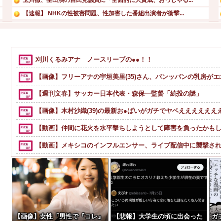
【速報】 NHKの性被害問題、性加害した番組出演者が衝撃...
兄嫁「正月に帰るから、ゲームと、いいお肉と酒と、お風呂グ...
【動画】 新型のさすまた、限界突破ｗｗｗｗｗｗ
ChatGPTに聞いた10年後の18期
刈川くるみアナ ノースリーブの●●！！
Spotify最近入れたんだけどこんなに無料で曲聴けると...
【画像】フリーアナの宇垣美里(35)さん、パンッパンの乳房が
【週刊文春】サッカー日本代表・森保一監督「続投の謎」
【画像】木村沙織(39)の最新お●ぱいがガチでヤベええええええ
【動画】仲間に花火を水平撃ちしようとして障害を負ったかも
【動画】メキシコのインフルエンサー、ライブ配信中に襲撃さ
【動画】名古屋栄で不良外人が警察官を突き飛ばす。逮捕しろ
F1ハンガリーGPのアストンマーチンの改善にパパストロール
ジャングリア沖縄、イマーシブフォート東京の二の舞になりそ
「いきなりステーキ」の反対ｗｗｗｗｗｗｗｗｗ
【画像】女性「男性で『コレ』
【悲報】大学生の頃に出会った
ガ