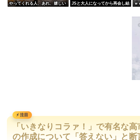
やってくれる人、あれ、嬉しい
JSと大人になってから再会し結
ｗ
家庭菜園やってるけど、最近空芯菜が評価され過ぎだと思う！
ですw」→まさかの行為がこち
婚した男、大炎上してしまう
ｗ
らw w w w w w w w w
【悲報】Z世代「なんでセルフレジなのに自分で商品通さないと
【画像】弊社、ガチで可愛すぎる新入社員が入社してしまうww
【速報】へずまりゅうさん、完全に聖人の顔へ←これw w w w w 
「いきなりコラァ！」で有名な高
の作成について「答えない」と断