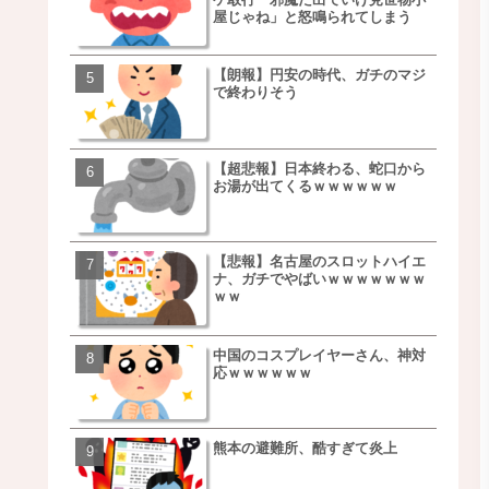
屋じゃね」と怒鳴られてしまう
ｗｗｗｗｗｗｗｗ
【朗報】円安の時代、ガチのマジ
【朗報】NOギルティ炭酸
で終わりそう
ｗｗｗｗｗｗｗｗｗｗｗ
【超悲報】日本終わる、蛇口から
【画像】例の梨を5000個
お湯が出てくるｗｗｗｗｗｗ
家さん、少し流れが変わ
【悲報】名古屋のスロットハイエ
【悲報】日本、ついに駅
ナ、ガチでやばいｗｗｗｗｗｗｗ
段が限界突破ｗｗｗｗｗ
ｗｗ
ｗｗｗｗ
中国のコスプレイヤーさん、神対
【悲報】すき家、炎上ｗ
応ｗｗｗｗｗｗ
ｗｗｗｗｗｗｗｗｗｗｗ
ｗｗｗ
熊本の避難所、酷すぎて炎上
【画像】三百円でできる
ベチｗｗｗｗｗｗｗｗｗ
ｗｗｗｗｗｗｗｗｗｗｗ