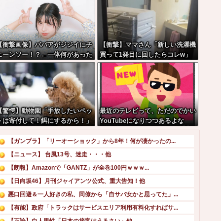
【衝撃画像】ババアがジジイにチ
【衝撃】ママさん「新しい洗濯機
ェーンソー！？←一体何があった
買って1発目に回したらコレw」
んやコレw w w w w w w w w
【驚愕】動物園「手放したいペッ
最近のテレビって、ただのでかい
トは寄付して！餌にするから！」
YouTubeになりつつあるよな
←これってどうなん？w w w w
 w w w w w
【ガンプラ】「リーオーショック」から8年！何が凄かったの...
【ニュース】 台風13号、迷走・・・他
【朗報】Amazonで「GANTZ」が全巻100円ｗｗｗ...
【日向坂46】月刊ジャイアンツ公式、重大告知！他
悪口回避＆一人好きの私、同僚から「自サバ女かと思ってた」...
【有能】政府「トラックはサービスエリア利用有料化すればサ...
【正論】白人男性「日本の接客はうるさい」他