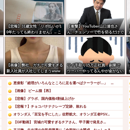
【悲報】31歳女性「リボ払いが1
【衝撃】YouTuber山口達也さ
0年たっても終わりません」←こ
ん、チェンソーで竹を切るだけで
れw w w w w w w
600万再生を突破してしまう←正
直、こう言うのでいいんだよなw
w w w w w w w
【画像】弊社、ガチで可愛すぎる
ワイ手取り15万正社員→副業で
w
新入社員が入社してしまうwww
ウーバーやってるんやが金がない
w
w
恵俊彰「総理がいろんなところに足を運べばクーラーが…」 ...
【画像】 ビーム猫【再】
【悲報】グラボ、国内価格4割値上げか
【悲報？】チョコバナナクレープ定跡、敗れる
オランダ人「至宝を手にした」佐野航大、オランダ王者PSV...
【GIF動画】 宮城の可愛すぎるチアさん、甲子園で発見さ...
玉川徹、生出演の自民党議員に「全面的に大賛成、おっしゃる...