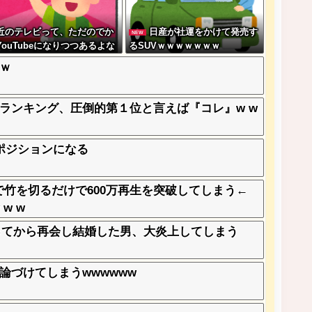
近のテレビって、ただのでか
日産が社運をかけて発売す
NEW
YouTubeになりつつあるよな
るSUVｗｗｗｗｗｗｗ
ｗ
ランキング、圧倒的第１位と言えば『コレ』w w
ポジションになる
ーで竹を切るだけで600万再生を突破してしまう←
w w
ってから再会し結婚した男、大炎上してしまう
論づけてしまうwwwwww