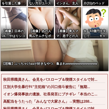
を引退した爆
ない方がユース
インさん、主人
介(31)のベッド
乳、SNSで●●●●
ケさんになって
公の股間に乳を
シーン、●●すぎ
画像を投稿www
しまっていると
押し当ててしま
るwwwwwww
www
いう事実←これ
うwwwww
【画像】日本の
【画像】あの人
【画像】美人マ
女「43億円注文
OL、やはりシコ
気ムチムチなポ
マ、息子との入
して………キャ
すぎることが判
ケモン、エッチ
浴中の画像が流
ンセルっと！」
明wwww
なフィギュアに
出した結
←こいつの目的
なる
果・・・
【悲報】ぶっちゃけ●●が好きなやつ、集まれwwwwwwwwwwwww
秋田県職員さん、会見をバスローブ＆喫煙スタイルで対...
江別大学生暴行ﾀﾋ″主犯格″の川口侑斗被告に「無期...
イオン爆発事故の遺族、社長発言にブチギレ「本当のこ...
高配当をうたった「みんなで大家さん」→実態は288...
秋田県職員さん、会見をバスローブ＆喫煙スタイルで対...