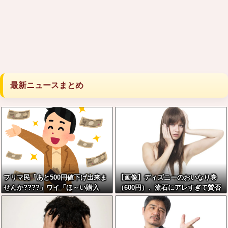
最新ニュースまとめ
フリマ民「あと500円値下げ出来ま
【画像】ディズニーのおいなり巻
せんか????」ワイ「ほ～い購入
（600円）、流石にアレすぎて賛否
ｗ」
両論の大炎上をしてしまうw w w w
w w w