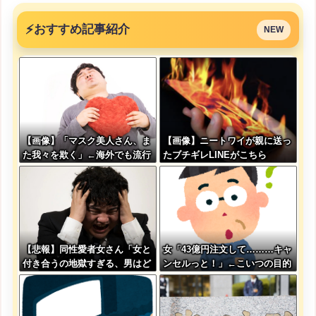
⚡
おすすめ記事紹介
NEW
【画像】「マスク美人さん、ま
【画像】ニートワイが親に送っ
た我々を欺く」←海外でも流行
たブチギレLINEがこちら
りだした結果がこちらw w w w
w w w
【悲報】同性愛者女さん「女と
女「43億円注文して………キャ
付き合うの地獄すぎる、男はど
ンセルっと！」←こいつの目的
うやって耐えてんの？」←コレ
は同意せざるおえないと話題に