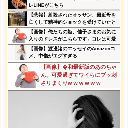
レLINEがこちら
【悲報】射殺されたオッサン、最近母を
亡くして精神的ショックを受けていたと
判明・・・
【画像】俺たちの姫、佳子さまのお気に
入りのドレスがこちらです←コレは可愛
過ぎるw w w w w w w w
【画像】渡邊渚のエッセイのAmazonコ
メ、中傷がエグすぎる
【画像】令和最新版のあのちゃ
ん、可愛過ぎてワイらにブッ刺
さりまくりw w w w w w