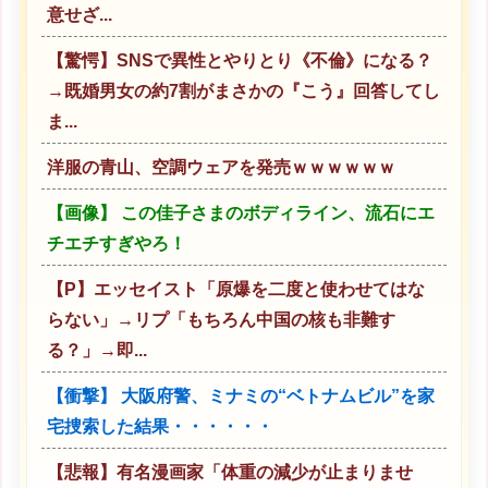
意せざ...
【驚愕】SNSで異性とやりとり《不倫》になる？
→既婚男女の約7割がまさかの『こう』回答してし
ま...
洋服の青山、空調ウェアを発売ｗｗｗｗｗｗ
【画像】 この佳子さまのボディライン、流石にエ
チエチすぎやろ！
【P】エッセイスト「原爆を二度と使わせてはな
らない」→リプ「もちろん中国の核も非難す
る？」→即...
【衝撃】 大阪府警、ミナミの“ベトナムビル”を家
宅捜索した結果・・・・・・
【悲報】有名漫画家「体重の減少が止まりませ