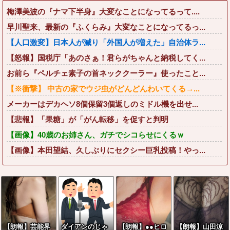
梅澤美波の『ナマ下半身』大変なことになってるって....
早川聖来、最新の『ふくらみ』大変なことになってるっ...
【人口激変】日本人が減り「外国人が増えた」自治体ラ...
【怒報】国税庁「あのさぁ！君らがちゃんと納税してく...
お前ら『ペルチェ素子の首ネッククーラー』使ったこと...
【※衝撃】 中古の家でウジ虫がどんどんわいてくる→...
メーカーはデカヘソ8個保留3個返しのミドル機を出せ...
【悲報】「果糖」が「がん転移」を促すと判明
【画像】40歳のお姉さん、ガチでシコらせにくるｗ
【画像】本田望結、久しぶりにセクシー巨乳投稿！やっ...
【朗報】芸能界
ダイアンのじゃ
【朗報】●●ヒロ
【朗報】山田涼