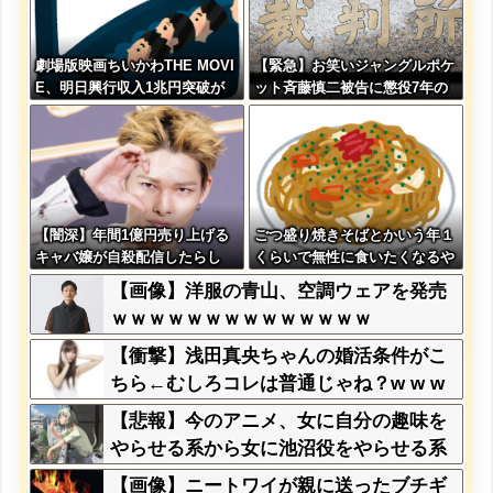
劇場版映画ちいかわTHE MOVI
【緊急】お笑いジャングルポケ
E、明日興行収入1兆円突破が
ット斉藤慎二被告に懲役7年の
確実にｗｗｗｗｗｗｗｗｗｗｗ
求刑←これ…
ｗｗ
【闇深】年間1億円売り上げる
ごつ盛り焼きそばとかいう年１
キャバ嬢が自殺配信したらし
くらいで無性に食いたくなるや
い・・・
つｗｗｗｗｗｗｗｗ
【画像】洋服の青山、空調ウェアを発売
ｗｗｗｗｗｗｗｗｗｗｗｗｗｗ
【衝撃】浅田真央ちゃんの婚活条件がこ
ちら←むしろコレは普通じゃね？w w w
w w w w w
【悲報】今のアニメ、女に自分の趣味を
やらせる系から女に池沼役をやらせる系
へ変化
【画像】ニートワイが親に送ったブチギ