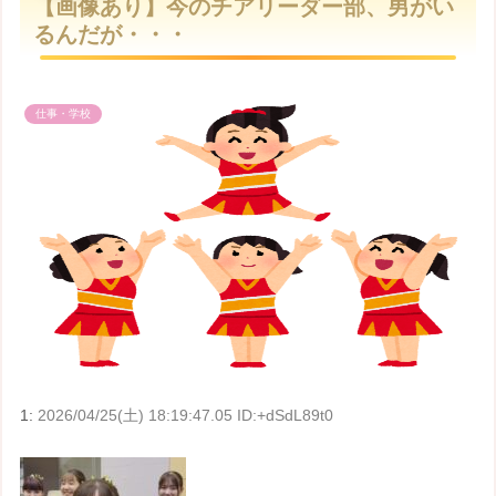
【画像あり】今のチアリーダー部、男がい
t
るんだが・・・
e
仕事・学校
1:
2026/04/25(土) 18:19:47.05 ID:+dSdL89t0