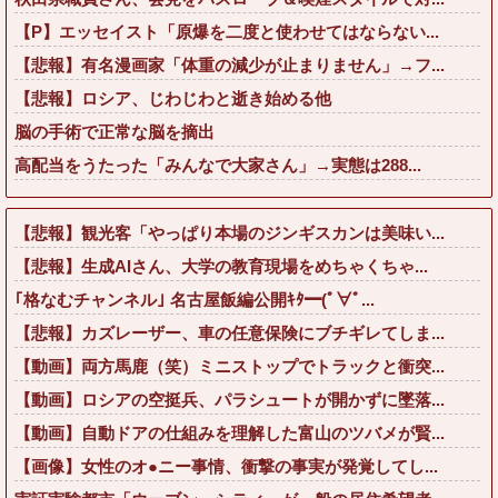
【P】エッセイスト「原爆を二度と使わせてはならない...
【悲報】有名漫画家「体重の減少が止まりません」→フ...
【悲報】ロシア、じわじわと逝き始める他
脳の手術で正常な脳を摘出
高配当をうたった「みんなで大家さん」→実態は288...
【悲報】観光客「やっぱり本場のジンギスカンは美味い...
【悲報】生成AIさん、大学の教育現場をめちゃくちゃ...
｢格なむチャンネル｣ 名古屋飯編公開ｷﾀ━(ﾟ∀ﾟ...
【悲報】カズレーザー、車の任意保険にブチギレてしま...
【動画】両方馬鹿（笑）ミニストップでトラックと衝突...
【動画】ロシアの空挺兵、パラシュートが開かずに墜落...
【動画】自動ドアの仕組みを理解した富山のツバメが賢...
【画像】女性のオ●ニー事情、衝撃の事実が発覚してし...