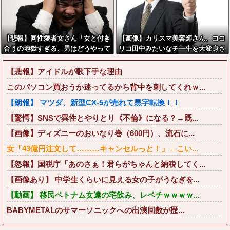
【悲報】同性愛者女さん「女と付き
【画像】カリスマ美容師さん、ココ
合うの地獄すぎる、男はどうやって
リコ田中みたいなチー牛を大変身さ
耐えてんの？」←コレは同意せざる
せた結果がこちらw w w w w w w
おえないと話題に
w w w w
【悲報】アイドルが歌下手な理由
このパソコン買おうか迷ってるから背中を刺してくれｗ...
【朗報】 マツダ、新型CX-5が売れて黒字転換！！
【驚愕】SNSで異性とやりとり《不倫》になる？→既...
【画像】ディズニーのおいなり巻（600円）、流石に...
女「43億円注文して………キャンセルっと！」←こい...
【怒報】国税庁「あのさぁ！君らがちゃんと納税してく...
【画像あり】 中学生くらいに見える女の子がうなぎを...
【動画】 移民ベトナム女達の宅飲み、レベチｗｗｗｗ...
BABYMETALのサマーソニックへの出演回数が歴...