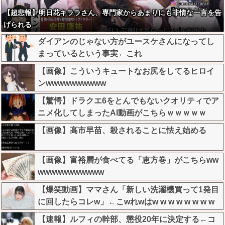
【超悲報】明日花キララさん、専門家からあまりにも非情な一言を告
げられる
ダイアンのじゃない方がユースケさんになってし
まっているという事実←これ
【画像】こういうキュートなお尻をしてるヒロイ
ンwwwwwwwwww
【驚愕】ドラクエ6をとんでもないクオリティでア
ニメ化してしまったAI動画がこちらｗｗｗｗｗ
【画像】高市早苗、殺されることに怯え始める
【画像】富裕層が食べてる「恵方巻」がこちらww
wwwwwwwwwww
【爆笑動画】ママさん「新しい洗濯機買って1発目
に回したらコレw」←こwれwはw w w w w w w w
w w
【速報】ルフィの幹部、懲役20年に決定する←コ