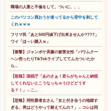
職場の人妻と不倫をして、ついに、、、
このパソコン買おうか迷ってるから背中を刺して
くれｗｗｗ
フリマ民「あと500円値下げ出来ませんか????」
ワイ「ほ～い購入ｗ」
【衝撃】ジャンポケ斉藤の被害女性「バウムクー
ヘン売ったりTikTokライブしててムカついたか
ら...
【怒報】国税庁「あのさぁ！君らがちゃんと納税
してくれないとこうなっちゃうけどどうす
る？！」←こ...
【悲報】同性愛者女さん「女と付き合うの地獄す
ぎる、男はどうやって耐えてんの？」←コレは同