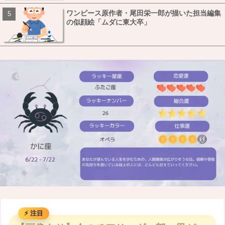
ワンピース原作者・尾田栄一郎が描いた担当編集
の似顔絵「ムダに東大卒」
M
u