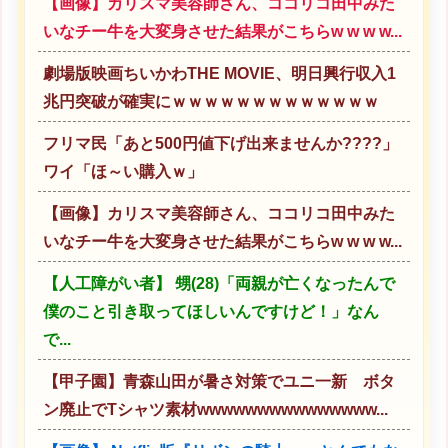
【画像】カリスマ美容師さん、ココリコ田中みた
いなチー牛を大変身させた結果がこちらw w w w...
劇場版映画ちいかわTHE MOVIE、明日興行収入1
兆円突破が確実にｗｗｗｗｗｗｗｗｗｗｗｗｗ
フリマ民「あと500円値下げ出来ませんか????」
ワイ「ほ～い購入ｗ」
【画像】カリスマ美容師さん、ココリコ田中みた
いなチー牛を大変身させた結果がこちらw w w w...
【人工障がい者】 甥(28)「両親が亡くなったんで
僕のこと引き取ってほしいんですけど！」なん
で...
【甲子園】青森山田が暑さ対策でユニ一新 ボタ
ン廃止でTシャツ素材wwwwwwwwwwwwwww...