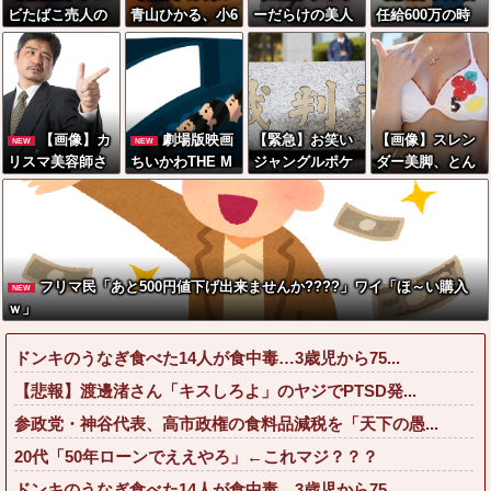
ビたばこ売人の
青山ひかる、小6
ーだらけの美人
任給600万の時
「アテンド飲み
の時のボディが
海鮮料理人、現
代へwwwwwww
会」で広島カー
こちらwwwww
る！！←コレは
wwwwwwwww
プ田村俊介がセ
w
セクシー過ぎて
www
クシー女優と寸
ワイらにブッ刺
止めキスｗｗｗ
さりまくりw w
【画像】カ
劇場版映画
【緊急】お笑い
【画像】スレン
NEW
NEW
w w w w w w w
リスマ美容師さ
ちいかわTHE M
ジャングルポケ
ダー美脚、とん
ん、ココリコ田
OVIE、明日興行
ット斉藤慎二被
でもないダンス
中みたいなチー
収入1兆円突破が
告に懲役7年の求
を披露してしま
牛を大変身させ
確実にｗｗｗｗ
刑←これ…
うwwwwwwww
た結果がこちら
ｗｗｗｗｗｗｗ
w
w w w w w w w
ｗｗ
フリマ民「あと500円値下げ出来ませんか????」ワイ「ほ～い購入
NEW
w w w w
ｗ」
ドンキのうなぎ食べた14人が食中毒…3歳児から75...
【悲報】渡邊渚さん「キスしろよ」のヤジでPTSD発...
参政党・神谷代表、高市政権の食料品減税を「天下の愚...
20代「50年ローンでええやろ」←これマジ？？？
ドンキのうなぎ食べた14人が食中毒…3歳児から75...