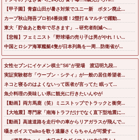
【甲子園】青森山田が暑さ対策でユニ一新 ボタン廃止...
カープ秋山翔吾プロ初4番抜擢！2塁打＆マルチで躍動...
東大「貯金あと数年で尽きます」→研究者削減へ…
【悲報】フェミニスト「野球場の売り子は男がやれ！い...
中国とロシア海軍艦艇4隻が日本列島を一周…防衛省が...
女性セブンにイケメン棋士”S6”が登場 渡辺明九段...
実証実験都市「ウーブン・シティ」が一般の居住希望者...
ネコと寝るのはよくないって医者が言ってた 眠って...
魚介料理の美味しい県に観光に行きたいんやが
【動画】両方馬鹿（笑）ミニストップでトラックと衝突...
【大地震】専門家「南海トラフだけでなく直下型地震に...
【動画】高速道路を走行中の車からリアガラスが飛んで...
囁きボイスでaikoを歌う遠藤さくらちゃんが可愛す...