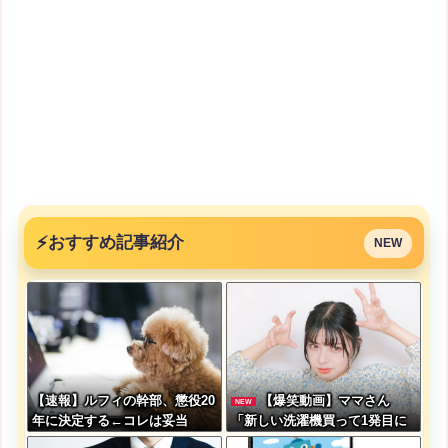
⚡
おすすめ記事紹介
NEW
【速報】ルフィの幹部、懲役20
【爆笑動画】ママさん
NEW
年に決定する←コレは妥当
「新しい洗濯機買って1発目に
か？？？？？？？
回したらコレw」←こwれwはw