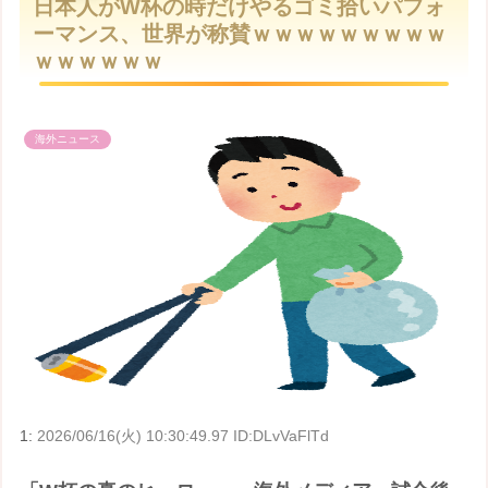
日本人がW杯の時だけやるゴミ拾いパフォ
t
ーマンス、世界が称賛ｗｗｗｗｗｗｗｗｗ
e
ｗｗｗｗｗｗ
海外ニュース
1:
2026/06/16(火) 10:30:49.97 ID:DLvVaFlTd