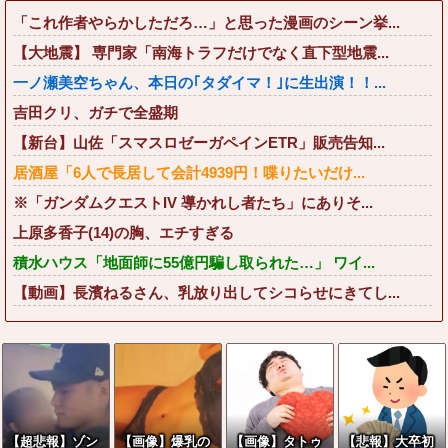
「これ作者やらかしただろ…」と思った漫画のシーン挙...
【大地震】 専門家「南海トラフだけでなく直下型地震...
一ノ瀬美空ちゃん、本日の｢タダイマ！｣に生出演！！...
吉田クリ、ガチで全盛期
【新台】山佐「スマスロゼーガペインETR」販売告知...
居酒屋「6人で長居して会計4939円！喋りたいだけ...
※「ガンダムクエストIV 導かれし者たち」にありそ...
上原多香子(14)の胸、エチすぎる
積水ハウス「地面師に55億円騙し取られた…」 ワイ...
【動画】長濱ねるさん、乳放り出してシコらせにきてし...
【超悲報】ゾン
【画像】爆乳の
【画像】タトゥ
【悲報】大卒初