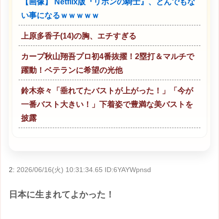
【画像】 Netflix版『リボンの騎士』、とんでもな
い事になるｗｗｗｗｗ
上原多香子(14)の胸、エチすぎる
カープ秋山翔吾プロ初4番抜擢！2塁打＆マルチで
躍動！ベテランに希望の光他
鈴木奈々「垂れてたバストが上がった！」「今が
一番バスト大きい！」下着姿で豊満な美バストを
披露
2:
2026/06/16(火) 10:31:34.65 ID:6YAYWpnsd
日本に生まれてよかった！