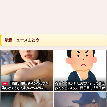
最新ニュースまとめ
【画像】磯山さやかのガチで
有吉「『俺テレビ見ない』って言う
NEW
柔らかそうなお乳wwwwwww
奴おかしいだろ。団子屋で『団子食
べない』って言うか？」