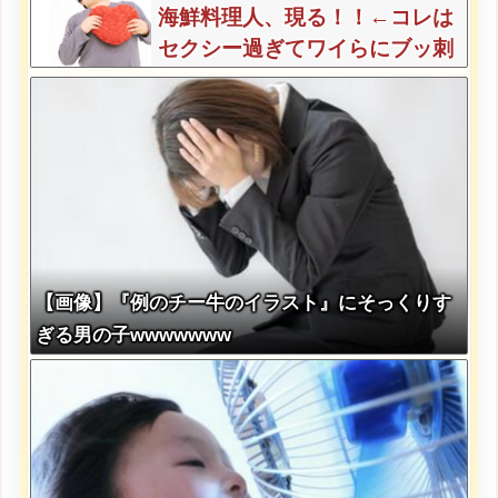
海鮮料理人、現る！！←コレは
セクシー過ぎてワイらにブッ刺
さりまくりw w w w w w w w w
【画像】『例のチー牛のイラスト』にそっくりす
ぎる男の子wwwwwww