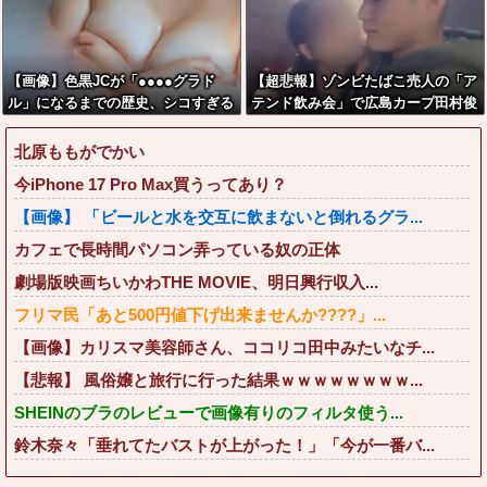
【画像】色黒JCが「●●●●グラド
【超悲報】ゾンビたばこ売人の「ア
ル」になるまでの歴史、シコすぎる
テンド飲み会」で広島カープ田村俊
wwww
介がセクシー女優と寸止めキスｗｗ
ｗ
北原ももがでかい
今iPhone 17 Pro Max買うってあり？
【画像】 「ビールと水を交互に飲まないと倒れるグラ...
カフェで長時間パソコン弄っている奴の正体
劇場版映画ちいかわTHE MOVIE、明日興行収入...
フリマ民「あと500円値下げ出来ませんか????」...
【画像】カリスマ美容師さん、ココリコ田中みたいなチ...
【悲報】 風俗嬢と旅行に行った結果ｗｗｗｗｗｗｗｗ...
SHEINのブラのレビューで画像有りのフィルタ使う...
鈴木奈々「垂れてたバストが上がった！」「今が一番バ...