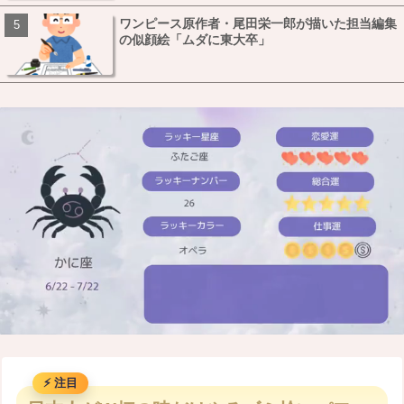
ワンピース原作者・尾田栄一郎が描いた担当編集
の似顔絵「ムダに東大卒」
M
u