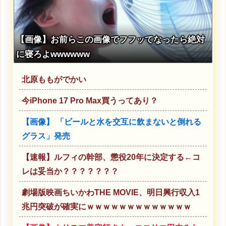
【画像】お前らこの画像でフフッてなったら絶対
に寝ろよwwwwww
北原ももがでかい
今iPhone 17 Pro Max買うってあり？
【画像】 「ビールと水を交互に飲まないと倒れる
グラス」発売
【速報】ルフィの幹部、懲役20年に決定する←コ
レは妥当か？？？？？？？
劇場版映画ちいかわTHE MOVIE、明日興行収入1
兆円突破が確実にｗｗｗｗｗｗｗｗｗｗｗｗｗ