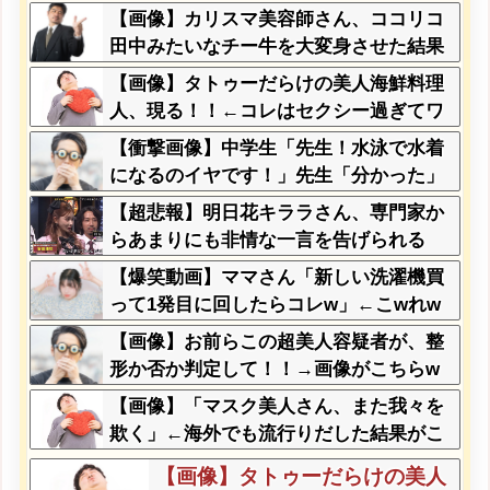
wwwww
【画像】カリスマ美容師さん、ココリコ
田中みたいなチー牛を大変身させた結果
がこちらw w w w w w w w w w w
【画像】タトゥーだらけの美人海鮮料理
人、現る！！←コレはセクシー過ぎてワ
イらにブッ刺さりまくりw w w w w w w
【衝撃画像】中学生「先生！水泳で水着
w w
になるのイヤです！」先生「分かった」
→結果まさかの『こう』なってしまうw
【超悲報】明日花キララさん、専門家か
w w w w w w
らあまりにも非情な一言を告げられる
【爆笑動画】ママさん「新しい洗濯機買
って1発目に回したらコレw」←こwれw
はw w w w w w w w w w
【画像】お前らこの超美人容疑者が、整
形か否か判定して！！→画像がこちらw
w w w w w w w w w
【画像】「マスク美人さん、また我々を
欺く」←海外でも流行りだした結果がこ
ちらw w w w w w w
【画像】タトゥーだらけの美人