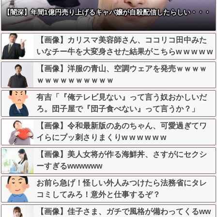
【闇深】年間1億円売り上げるキャバ嬢が自殺配信したらしい・・・
【画像】カリスマ美容師さん、ココリコ田中みた
いなチー牛を大変身させた結果がこちらw w w w w
w w w w w w
【画像】洋服の青山、空調ウェアを発売ｗｗｗｗ
ｗｗｗｗｗｗｗｗｗｗ
有吉「『俺テレビ見ない』って言う奴おかしいだ
ろ。団子屋で『団子食べない』って言うか？」
【画像】令和最新版のあのちゃん、可愛過ぎてワ
イらにブッ刺さりまくりw w w w w w
【画像】美人女将が作る海鮮丼、さすがにセクシ
ーすぎるwwwwww
お前ら急げ！怪しい外人みつけたら法務省にタレ
コミしてみろ！意外と仕事するぞ？
【画像】佳子さま、ガチで風格が備わってくるww