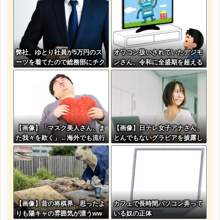
w w w w w w w w w
弊社、ゆとり社員が5万円のス
オワコン扱いされていたデジモ
ーツを着てたので総務部にチク
ンさん、令和に全盛期を超える
ったったwww
利益を生み出していた
【画像】「マスク美人さん、ま
【画像】日テレ女子アナさん、
た我々を欺く」←海外でも流行
とんでもないグラビアを披露し
りだした結果がこちらw w w w
た結果・・・
w w w
【画像】昔の将棋界、思ったよ
カフェで長時間パソコン弄って
りも陽キャの雰囲気が漂うww
いる奴の正体