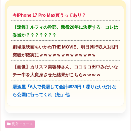
今iPhone 17 Pro Max買うってあり？
【速報】ルフィの幹部、懲役20年に決定する←コレは
妥当か？？？？？？？
劇場版映画ちいかわTHE MOVIE、明日興行収入1兆円
突破が確実にｗｗｗｗｗｗｗｗｗｗｗｗｗ
【画像】カリスマ美容師さん、ココリコ田中みたいな
チー牛を大変身させた結果がこちらw w w w...
居酒屋「6人で長居して会計4939円！喋りたいだけな
ら公園に行ってくれ（怒」他
海外ニュース