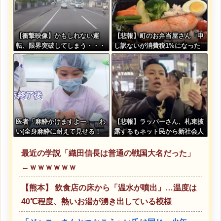
【衝撃映像】かもしれない運
【悲報】町のお弁当屋さん「申
転、限界突破してしまう・・・
し訳ないが消費税1%になった
らその分商品代を値上げする
わ」
医者「麻酔かけますよー」 わ
【悲報】ラッパーさん、札束披
い(全身麻酔に耐えて見せる！
露するもネット民から新社会人
うおおおおおお！！！！)
の初ボーナスくらいしかないと
笑われる
最近の学説「織田信長は普通の戦国大名だった」
←ｗｗｗｗｗｗ
【熊本】 飲食店の床から「温水が噴出」…温度は
40℃程度、熱いお湯が湧き出している模様