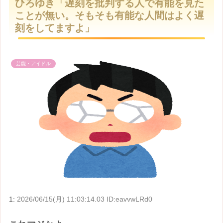
ひろゆき「遅刻を批判する人で有能を見た
t
ことが無い。そもそも有能な人間はよく遅
e
刻をしてますよ」
芸能・アイドル
1:
2026/06/15(月) 11:03:14.03 ID:eavvwLRd0