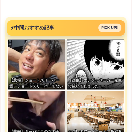
⚡
中間おすすめ記事
PICK-UP!!
【悲報】ショートスリーパー
【画像】エレン・ベーカー先生
堀、ショートスリーパーでない
で抜いてしまった・・・
事がバレてしまう
【悲報】キャバクラの女の子、
ハズレのフードコートに必ずあ