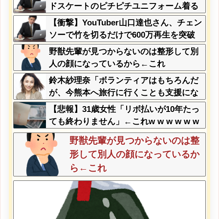
ドスケートのピチピチユニフォーム着る
んですか…？ﾑﾁｨ！！」←これはお前ら
【衝撃】YouTuber山口達也さん、チェン
に刺さるやろw w w w w w w w
ソーで竹を切るだけで600万再生を突破
してしまう←正直、こう言うのでいいん
野獣先輩が見つからないのは整形して別
だよなw w w w w w w w
人の顔になっているから←これ
鈴木紗理奈「ボランティアはもちろんだ
が、今熊本へ旅行に行くことも支援にな
る」
【悲報】31歳女性「リボ払いが10年たっ
ても終わりません」←これw w w w w w
w
野獣先輩が見つからないのは整
形して別人の顔になっているか
ら←これ