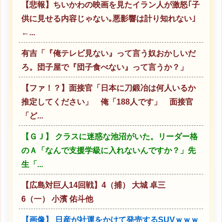
【悲報】ちいかわの映画を見たイラン人が激怒｢子
供に見せる内容じゃない｡悪影響は計り知れない｣
←...
有吉「『俺テレビ見ない』って言う奴おかしいだ
ろ。団子屋で『団子食べない』って言うか？」
【ファ！？】面接官「日本に刀鍛冶は何人いるか
推定してください」 俺「188人です」 面接官
「ど...
【ＧＪ】 クラスに迷惑な池沼がいた。リーダー格
のＡ「なんで支援学級に入れないんですか？」先
生「...
【広島対巨人14回戦】4（捕） 大城 卓三
6（一） 小濱 佑斗他
【画像】 日産が社運をかけて発売するSUVｗｗｗ