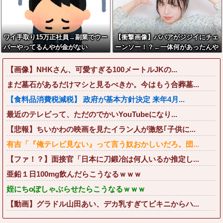
ワイ手取り15万正社員→副業でウー
【衝撃画像】ババアがジジイにチェ
バーやってるんやが金がない
ーンソー！？←一体何があったんや
コレw w w w w w w w w
【画像】NHKさん、可愛すぎる100メートルJKの...
まだ墓石があるだけマシと見るべきか。今はもう合葬墓...
【食料品消費税減税】 政府が基本方針決定 来年4月...
最近のテレビって、ただのでかいYouTubeになり...
【悲報】ちいかわの映画を見たイラン人が激怒｢子供に...
有吉「『俺テレビ見ない』って言う奴おかしいだろ。団...
【ファ！？】面接官「日本に刀鍛冶は何人いるか推定し...
亜鉛１日100mg飲んだらこうなるｗｗｗ
姪にちoぽしゃぶらせたらこうなるｗｗｗ
【動画】グラドル山田あい、デカ乳すぎてビキニからハ...