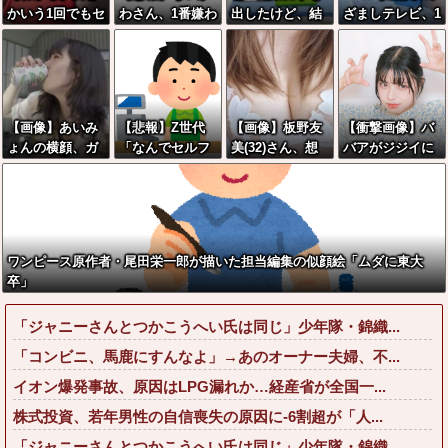
かいう1回でもセ
わさん、1番嫌わ
出したけど、結
ざましテレビ、1
ックスしたらち
れていた…
局残業するのが1
5歳の生足を写し
ょろい生物www
番稼げるな
た結果wwwww
www
【画像】あいみ
【悲報】Z世代
【画像】板野友
【衝撃画像】バ
ょんの横顔、ガ
「なんでセルフ
美(32)さん、想
バアがジジイに
チでヌけると話
レジなのに自分
像以上にデカい
チェーンソ
題にwwww
で商品通さない
乳をしてしまう
ー！？←一体何
といけないん
www
があったんやコ
だ」
レw w w w w w
w w w
ワンピース原作者・尾田栄一郎が描いた担当編集の似顔絵「ムダに東大
卒」
「ジャニーさんとつかこうへい氏は同じ」少年隊・錦織...
「コンビニ、馬鹿にすんなよ」→あのオーナー夫婦、不...
イオン爆発事故、原因はLPG漏れか…経産省が全国一...
株式投資、若年男性の自信喪失の原因に-6割超が「人...
「ジャニーさんとつかこうへい氏は同じ」少年隊・錦織...