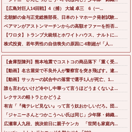
【広島対巨人14回戦】4（捕） 大城 卓三 6（一...
北朝鮮の金与正党総務部長、日本のトマホーク発射試験...
ベアマンがアストンマーチンからの高額オファーを拒否...
【ワロタ】トランプ大統領とホワイトハウス、ナルトに...
株式投資、若年男性の自信喪失の原因に-6割超が「人...
【倉庫型陳列】熊本地震でコストコの商品落下「重く受...
【動画】名古屋栄で不良外人が警察官を突き飛ばす。逮...
【動画】サッカーの試合中の落雷で選手1人が死亡、1...
誰も言わないけど冷やし中華って言うほどうまくないよ...
レクサスの軽トラとかどうよ
有吉「『俺テレビ見ない』って言う奴おかしいだろ。団...
「ジャニーさんとつかこうへい氏は同じ」少年隊・錦織...
広瀬章人九段、挑決前日に親子ケンカ 「世間も家庭内...