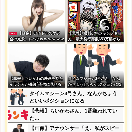
【画像】アイドルのオフ
【悲報】週刊少年ジャンプさ
NEW
会の光景、レベチw w w w w w
ん、最大発行部数653万部から
w w w w w
急降下でついに100万部を割っ
てしまう
【悲報】ちいかわの映画を見た
タイムマシーン3号さん、なん
イラン人が激怒｢子供に見せる
かちょうどいいポジションにな
内容じゃない｡悪影響は計り知
る
タイムマシーン3号さん、なんかちょう
れない｣←これw w w w w w w
どいいポジションになる
w w
【悲報】ちいかわさん、1番嫌われてい
た…
【画像】アナウンサー「え、私がスピー