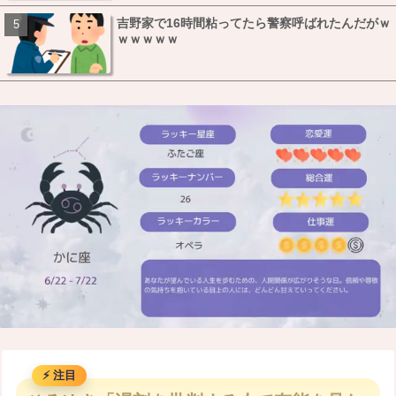
吉野家で16時間粘ってたら警察呼ばれたんだがｗ
ｗｗｗｗｗ
M
u