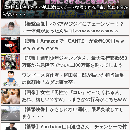
【謎】広末涼子さんが地上波にスピード復帰できる理由、誰にも分か
らない・・・
【衝撃画像】ババアがジジイにチェーンソー！？
←一体何があったんやコレw w w w w w w w w
【朗報】Amazonで「GANTZ」が全巻100円ｗｗ
ｗｗｗｗｗｗｗｗ
【悲報】週刊少年ジャンプさん、最大発行部数653
万部から急降下でついに100万部を割ってしまう
ワンピース原作者・尾田栄一郎が描いた担当編集
の似顔絵「ムダに東大卒」
【画像】女性「男性で『コレ』やってくれる人、
あれ、嬉しいですw」→まさかの行為がこちらw w
w w w w w w w
【衝撃映像】かもしれない運転、限界突破してし
まう・・・
【衝撃】YouTuber山口達也さん、チェンソーで竹