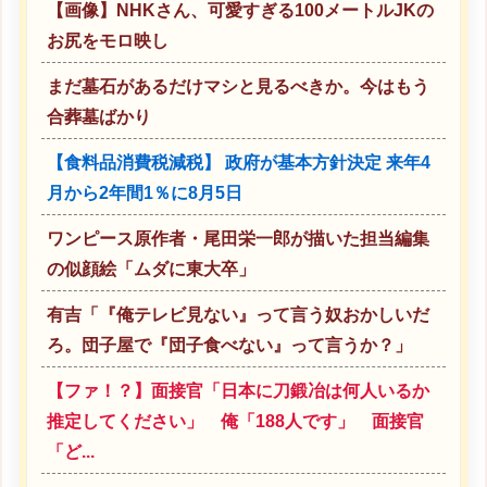
【画像】NHKさん、可愛すぎる100メートルJKの
お尻をモロ映し
まだ墓石があるだけマシと見るべきか。今はもう
合葬墓ばかり
【食料品消費税減税】 政府が基本方針決定 来年4
月から2年間1％に8月5日
ワンピース原作者・尾田栄一郎が描いた担当編集
の似顔絵「ムダに東大卒」
有吉「『俺テレビ見ない』って言う奴おかしいだ
ろ。団子屋で『団子食べない』って言うか？」
【ファ！？】面接官「日本に刀鍛冶は何人いるか
推定してください」 俺「188人です」 面接官
「ど...