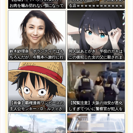
お肉を噛み切れない顎になって
る店ｗｗｗｗｗｗｗｗｗｗｗｗ
しまう・・・
鈴木紗理奈「ボランティアはも
同人誌あとがき「竿役のガキは
ちろんだが、今熊本へ旅行に行
この後犯した女の父に殺されま
くことも支援になる」
す」
【画像】覇権漫画ワンピースの
【閲覧注意】大阪の治安が悪化
主人公モンキー・D・ルフィさ
しすぎてついに警察官が犯人を
ん、変わり果てた姿で発見され
銃殺。いよいよアメリカみたい
る・・・
になってきたな