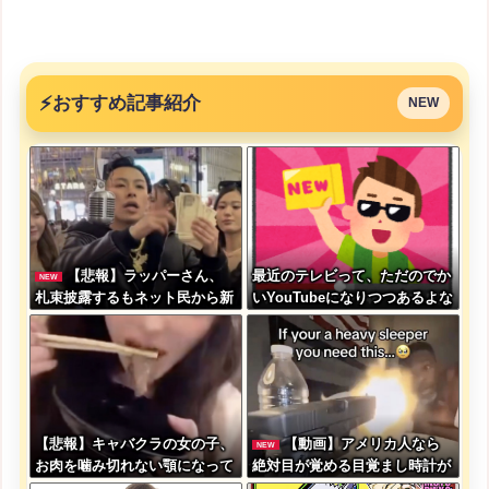
⚡
おすすめ記事紹介
NEW
【悲報】ラッパーさん、
最近のテレビって、ただのでか
NEW
札束披露するもネット民から新
いYouTubeになりつつあるよな
社会人の初ボーナスくらいしか
ないと笑われる
【悲報】キャバクラの女の子、
【動画】アメリカ人なら
NEW
お肉を噛み切れない顎になって
絶対目が覚める目覚まし時計が
しまう・・・
こちらｗｗｗｗｗ