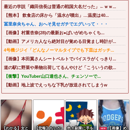
最近の学説「織田信長は普通の戦国大名だった」←ｗｗ...
【熊本】 飲食店の床から「温水が噴出」…温度は40...
冨里奈央ちゃん、おへそ見せガチでエグいって・・・
【画像】村重杏奈(28)の最新お●ぱいがめちゃくち...
【動画】アメリカ人なら絶対目が覚める目覚まし時計が...
4号機ジジイ「どんなノーマルタイプでも下皿はガッチ...
【画像】本田翼さんシートベルトでパイスラがくっきり...
道の駅に野菜や果物出荷してるんやけど「こういうの欲...
【衝撃】YouTuber山口達也さん、チェンソーで...
【動画】地上波でえっちな下乳が放送されてしまうw
【わかる】女と
【悲報】ちいか
色々副業に手を
【画像】め
NEW