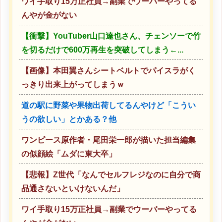
ワイ手取り15万正社員→副業でウーバーやってる
んやが金がない
【衝撃】YouTuber山口達也さん、チェンソーで竹
を切るだけで600万再生を突破してしまう←...
【画像】本田翼さんシートベルトでパイスラがく
っきり出来上がってしまうｗ
道の駅に野菜や果物出荷してるんやけど「こうい
うの欲しい」とかある？他
ワンピース原作者・尾田栄一郎が描いた担当編集
の似顔絵「ムダに東大卒」
【悲報】Z世代「なんでセルフレジなのに自分で商
品通さないといけないんだ」
ワイ手取り15万正社員→副業でウーバーやってる