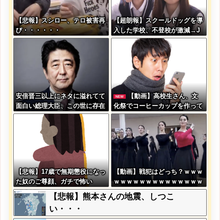
【悲報】スシロー、テロ被害再
【超朗報】スクールドッグを導
び・・・・・・
入した学校、不登校が激減→J
K「犬のために学校行きたくな
る」
安倍晋三以上にネタに溢れてて
【動画】高校生さん、文
NEW
面白い総理大臣、この世に存在
化祭でコーヒーカップを作って
しない説wwwwwww
大盛りあがり←なんかどっかで
見たことあると話題に
【悲報】17歳で無期懲役になっ
【動画】戦犯はどっち？ｗｗｗ
た奴のご尊顔、ガチで怖い
ｗｗｗｗｗｗｗｗｗｗｗｗｗｗ
ｗｗｗ
【悲報】熊本さんの地震、しつこ
い・・・