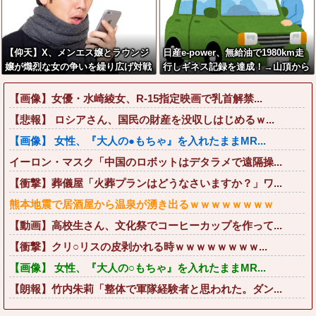
【仰天】X、メンエス嬢とラウンジ
日産e-power、無給油で1980km走
嬢が熾烈な女の争いを繰り広げ対戦
行しギネス記録を達成！→山頂から
型になってしまうw w w w w w w
下ってるだけでした…
w
【画像】女優・水崎綾女、R-15指定映画で乳首解禁...
【悲報】 ロシアさん、国民の財産を没収しはじめるｗ...
【画像】 女性、『大人の●もちゃ』を入れたままMR...
イーロン・マスク「中国のロボットはデタラメで遠隔操...
【衝撃】葬儀屋「火葬プランはどうなさいますか？」ワ...
熊本地震で居酒屋から温泉が湧き出るｗｗｗｗｗｗｗｗ
【動画】高校生さん、文化祭でコーヒーカップを作って...
【衝撃】クリ○リスの皮剥かれる時ｗｗｗｗｗｗｗｗ...
【画像】 女性、『大人の○もちゃ』を入れたままMR...
【朗報】竹内朱莉「整体で軍隊経験者と思われた。ダン...