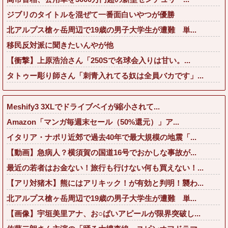
ジブリのタイトルを混ぜて一番面白いやつが優勝
北アルプス槍ヶ岳周辺で19歳の男子大学生が遭難 単...
移民反対派に聞きたいんやが他
【衝撃】上原浩治さん「250Sで名球会入りは甘い。...
タトゥー彫り師さん「刺青入れてる奴は全員バカです」...
Meshify3 3XLでドライブベイが縮小されて...
Amazon「マンガ毎週末セール（50%還元）」ア...
イタリア・ナポリ近郊で過去40年で最大規模の地震「...
【動画】急病人？横須賀の国道16号でおかしな事故が...
最近の若者はお金ない！旅行も行けない何も買えない！...
【アリ対猪木】熊にはアリキック！が有効と判明！襲わ...
北アルプス槍ヶ岳周辺で19歳の男子大学生が遭難 単...
【画像】宇垣美里アナ、お○ぱいアピールが限界突破し...