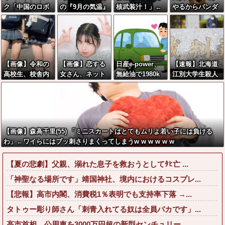
ク「中国のロボ
の『9月の気温』
核武装汁！」←
やるからパンダ
ットはデタラメ
ガチで異常事態
１万発の核弾頭
に代わる観光資
で遠隔操作して
だったwwwww
どこに
源考えて」
るだけ」
w
【画像】令和の
【画像】恋する
日産e-power、
【速報】北海道
高校生、校舎内
女さん、ネット
無給油で1980k
江別大学生殺人
で前戯してて草
民が驚愕する大
m走行しギネス
事件、主犯格の
wwwww
変身を遂げてし
記録を達成！→
川口被告(19)に
まう←コレは凄
山頂から下って
無期懲役の判決
過ぎるw w w w
るだけでした…
←これ、妥当だ
w w w w
と思
【画像】森高千里(55) 「ミニスカートはとてもムリよ若い子には負ける
う？？？？？？
わ」←ワイらにはブッ刺さりまくってしまうw w w w w w
【夏の悲劇】父親、溺れた息子を救おうとしてﾀﾋ亡 ...
「神聖なる場所です」靖国神社、境内におけるコスプレ...
【悲報】高市内閣、消費税1％表明でも支持率下落 →...
タトゥー彫り師さん「刺青入れてる奴は全員バカです」...
高市首相、公用車を3000万円超の新型センチュリー...