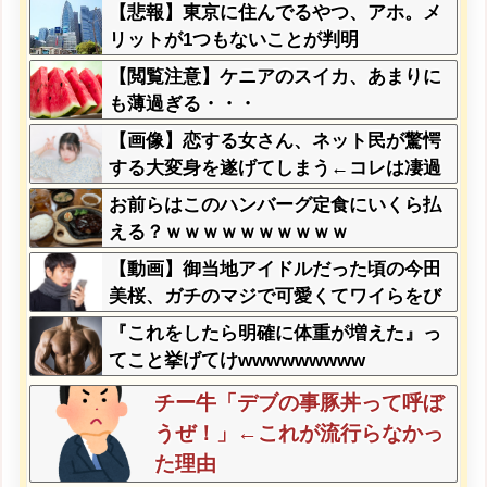
【悲報】東京に住んでるやつ、アホ。メ
リットが1つもないことが判明
【閲覧注意】ケニアのスイカ、あまりに
も薄過ぎる・・・
【画像】恋する女さん、ネット民が驚愕
する大変身を遂げてしまう←コレは凄過
ぎるw w w w w w w w
お前らはこのハンバーグ定食にいくら払
える？ｗｗｗｗｗｗｗｗｗｗ
【動画】御当地アイドルだった頃の今田
美桜、ガチのマジで可愛くてワイらをび
びらせまくってしまうw w w w w w w w
『これをしたら明確に体重が増えた』っ
てこと挙げてけwwwwwwwww
チー牛「デブの事豚丼って呼ぼ
うぜ！」←これが流行らなかっ
た理由