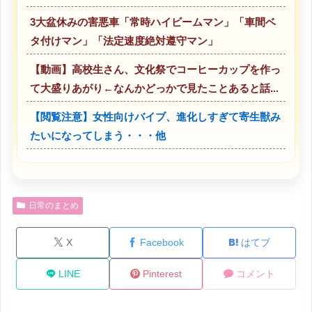
3大盆休みの害悪車「常時ハイビームマン」「車間ベ
タ付けマン」「法定速度絶対遵守マン」
【動画】高校生さん、文化祭でコーヒーカップを作っ
て大盛りあがり←なんかどっかで見たことあると話...
【閲覧注意】女性向けバイブ、進化しすぎて寄生獣み
たいになってしまう・・・他
日常のまとめ
X
Facebook
はてブ
LINE
Pinterest
コメント