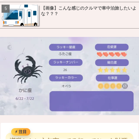
【画像】こんな感じのクルマで車中泊旅したいよ
な？？？
M
u