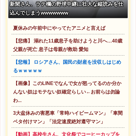
新聞さん、ラテ欄の野球中継に壮大な縦読みを仕
込んでしまうwwwwwww
夏休みの午前中にやってたアニメと言えば
【悲痛】 溺れた11歳息子を助けようと川へ…40歳
父親が死亡 息子は母親が救助 愛知
【悲報】 ロシアさん、国民の財産を没収しはじめ
るｗｗｗｗｗ
【画像】このLINEでなんで女が怒ってるのか分か
んない奴はモテない奴確定らしい←お前らは勿論
わ...
3大盆休みの害悪車「常時ハイビームマン」「車間
ベタ付けマン」「法定速度絶対遵守マン」
【動画】高校生さん、文化祭でコーヒーカップを