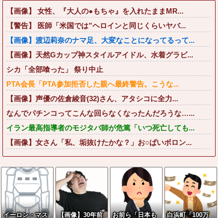
【画像】 女性、『大人の●もちゃ』を入れたままMR...
【警告】 医師「米国では”ヘロインと同じくらいヤバ...
【画像】渡辺莉奈のナマ足、大変なことになってるって...
【画像】天然Gカップ神スタイルアイドル、水着グラビ...
シカ「全部喰った」 祭り中止
PTA会長「PTA参加拒否した親へ最終警告。こうな...
【画像】声優の佐倉綾音(32)さん、アタシコに全力...
なんでパチンコってこんな回らなくなったんだろうな…...
イラン最高指導者のモジタバ師が危篤「いつ死亡しても...
【画像】女さん「私、垢抜けたかな？」お○ぱいボロン...
イーロン・マス
【画像】30年前
お前ら「日本も
白浜町「100万