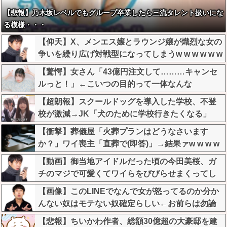
【悲報】乃木坂レベルでもグループ卒業したら三流タレント扱いにな
る模様・・・
【仰天】X、メンエス嬢とラウンジ嬢が熾烈な女の
争いを繰り広げ対戦型になってしまうw w w w w w
w w
【驚愕】女さん「43億円注文して………キャンセ
ルっと！」←こいつの目的って一体なんな
の？？？？？？？
【超朗報】スクールドッグを導入した学校、不登
校が激減→JK「犬のために学校行きたくなる」
【衝撃】葬儀屋「火葬プランはどうなさいます
か？」ワイ喪主「直葬で(即答)」→結果ァw w w w
w w w w w w
【動画】御当地アイドルだった頃の今田美桜、ガ
チのマジで可愛くてワイらをびびらせまくってし
まうw w w w w w w w
【画像】このLINEでなんで女が怒ってるのか分か
んない奴はモテない奴確定らしい←お前らは勿論
わかるよな？？？？？？？
【悲報】ちいかわ作者、総額30億超の大豪邸を建