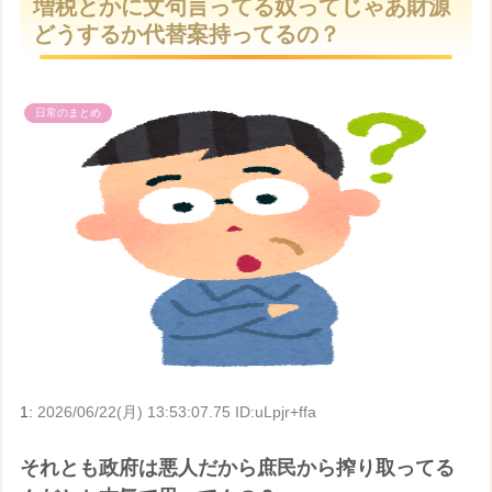
増税とかに文句言ってる奴ってじゃあ財源
t
どうするか代替案持ってるの？
e
日常のまとめ
1:
2026/06/22(月) 13:53:07.75 ID:uLpjr+ffa
それとも政府は悪人だから庶民から搾り取ってる