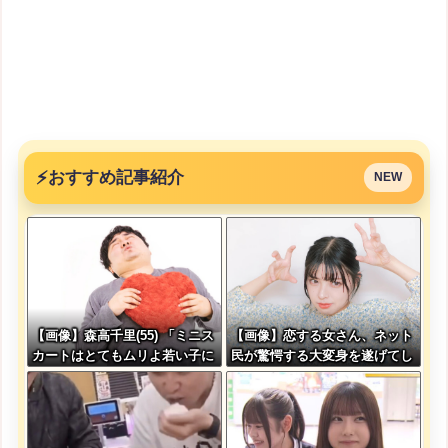
⚡
おすすめ記事紹介
NEW
【画像】森高千里(55) 「ミニス
【画像】恋する女さん、ネット
カートはとてもムリよ若い子に
民が驚愕する大変身を遂げてし
は負けるわ」←ワイらにはブッ
まう←コレは凄過ぎるw w w w
刺さりまくってしまうw w w w
w w w w
w w