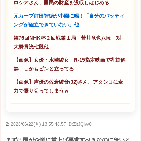
ロシアさん、国民の財産を没収しはじめる
元カープ前田智徳が小園に喝！「自分のバッティ
ングが確立できていない」他
第76回NHK杯２回戦第１局 菅井竜也八段 対
大橋貴洸七段他
【画像】女優・水崎綾女、R-15指定映画で乳首解
禁、しかもピンと立ってる
【画像】声優の佐倉綾音(32)さん、アタシコに全
力で振り切ってしまうｗ
2:
2026/06/22(月) 13:55:48.57 ID:ZitJQivv0
まずは国が企業に賃上げ要求すべきなのに無いと