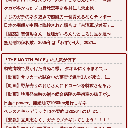
ケガが多かったプロ野球選手※多村仁志禁止他
まじのガチのネタ抜きで超能力一個貰えるならテレポー...
日本の商船が中国に臨検された場合は「台湾軍が対応」...
【困惑】恵俊彰さん「総理がいろんなところに足を運べ...
無期刑の仮釈放、2025年は「わずか4人」2024...
「THE NORTH FACE」の人気が低下
動物病院で見かけた白ぬこ様。 タオルにくるまれて...
【動画】サッカーの試合中の落雷で選手1人が死亡、1...
【動画】野菜売りのおじさんにドローンを特攻させるお...
【動画】地震発生時の熊本総合病院の手術室の様子が(...
日産e-power、無給油で1980km走行しギネ...
ペレスとキャデラックF1の契約は2026年の1年の...
【悲報】立川志らく、ガチでブチギレてしまう！！！！...