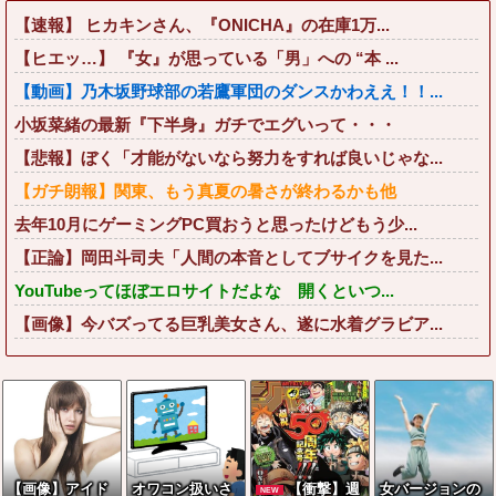
【速報】 ヒカキンさん、『ONICHA』の在庫1万...
【ヒエッ…】 『女』が思っている「男」への “本 ...
【動画】乃木坂野球部の若鷹軍団のダンスかわええ！！...
小坂菜緒の最新『下半身』ガチでエグいって・・・
【悲報】ぼく「才能がないなら努力をすれば良いじゃな...
【ガチ朗報】関東、もう真夏の暑さが終わるかも他
去年10月にゲーミングPC買おうと思ったけどもう少...
【正論】岡田斗司夫「人間の本音としてブサイクを見た...
YouTubeってほぼエロサイトだよな 開くといつ...
【画像】今バズってる巨乳美女さん、遂に水着グラビア...
【画像】アイド
オワコン扱いさ
【衝撃】週
女バージョンの
NEW