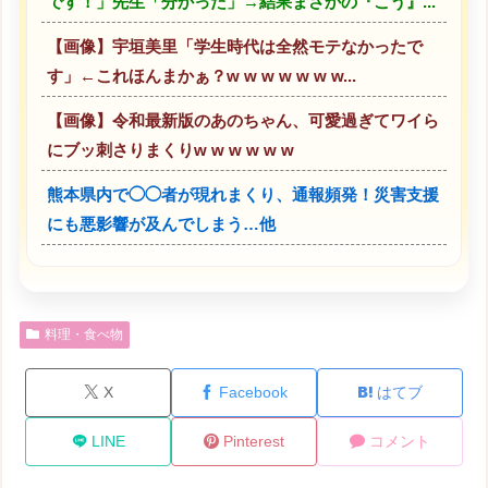
です！」先生「分かった」→結果まさかの『こう』...
【画像】宇垣美里「学生時代は全然モテなかったで
す」←これほんまかぁ？w w w w w w w...
【画像】令和最新版のあのちゃん、可愛過ぎてワイら
にブッ刺さりまくりw w w w w w
熊本県内で◯◯者が現れまくり、通報頻発！災害支援
にも悪影響が及んでしまう…他
料理・食べ物
X
Facebook
はてブ
LINE
Pinterest
コメント