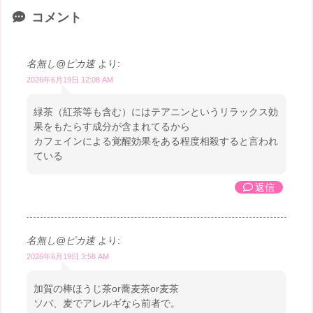
コメント
名無し@ピカ速
より:
2026年6月19日 12:08 AM
緑茶（紅茶等も含む）にはテアニンというリラックス効
果をもたらす成分が含まれてるから
カフェインによる覚醒効果をある程度相殺すると言われ
ている
返信
名無し@ピカ速
より:
2026年6月19日 3:58 AM
加賀の棒ほうじ茶or蕎麦茶or麦茶
ソバ、麦でアレルギなら前者で。