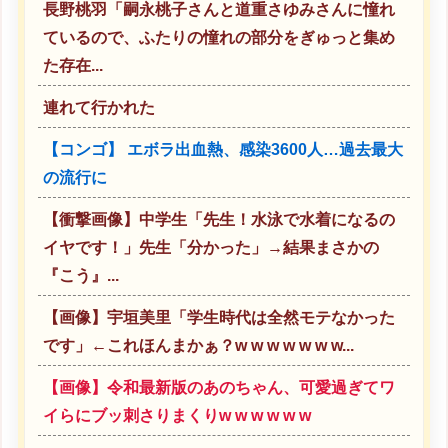
長野桃羽「嗣永桃子さんと道重さゆみさんに憧れ
ているので、ふたりの憧れの部分をぎゅっと集め
た存在...
連れて行かれた
【コンゴ】 エボラ出血熱、感染3600人…過去最大
の流行に
【衝撃画像】中学生「先生！水泳で水着になるの
イヤです！」先生「分かった」→結果まさかの
『こう』...
【画像】宇垣美里「学生時代は全然モテなかった
です」←これほんまかぁ？w w w w w w w...
【画像】令和最新版のあのちゃん、可愛過ぎてワ
イらにブッ刺さりまくりw w w w w w