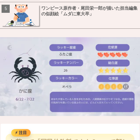
ワンピース原作者・尾田栄一郎が描いた担当編集
の似顔絵「ムダに東大卒」
M
u