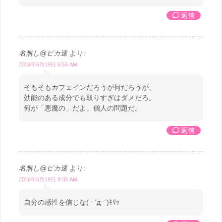
返信
名無し@ピカ速
より:
2026年6月19日 6:56 AM
そもそもカフェインだろうが何だろうが、
効能のある成分でも取りすぎはダメだろ。
何が「悪魔の」だよ。個人の問題だ。
返信
名無し@ピカ速
より:
2026年6月19日 8:35 AM
自分の感性を信じな( ｰ`дｰ´)ｷﾘｯ