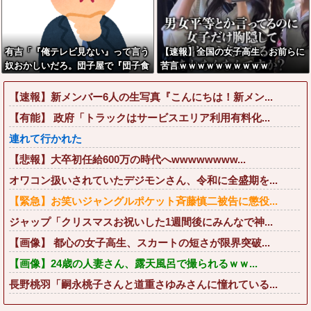
有吉「『俺テレビ見ない』って言う
【速報】全国の女子高生、お前らに
奴おかしいだろ。団子屋で『団子食
苦言ｗｗｗｗｗｗｗｗｗｗ
べない』って言うか？」
【速報】新メンバー6人の生写真『こんにちは！新メン...
【有能】 政府「トラックはサービスエリア利用有料化...
連れて行かれた
【悲報】大卒初任給600万の時代へwwwwwwww...
オワコン扱いされていたデジモンさん、令和に全盛期を...
【緊急】お笑いジャングルポケット斉藤慎二被告に懲役...
ジャップ「クリスマスお祝いした1週間後にみんなで神...
【画像】 都心の女子高生、スカートの短さが限界突破...
【画像】24歳の人妻さん、露天風呂で撮られるｗｗ...
長野桃羽「嗣永桃子さんと道重さゆみさんに憧れている...