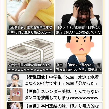
【画像】女、誰でも簡単に年収
【ファ！？】面接官「日本に刀
1000万円が達成可能だったww
鍛冶は何人いるか推定してくだ
wwwww
さい」 俺「188人です」 面
接官「どういう風に考えました
か？」 俺「知ってました」→
この後『こう』なったんだがマ
ジで納得いかない！！！！！
グラボ、国内価格4割値上げか
有吉「『俺テレビ見ない』って
ｗｗｗｗｗｗｗｗｗｗｗｗｗｗ
言う奴おかしいだろ。団子屋で
ｗｗ
『団子食べない』って言う
【衝撃画像】中学生「先生！水泳で水着
か？」
になるのイヤです！」先生「分かった」
→結果まさかの『こう』なってしまうw
【画像】スレンダー美脚、とんでもない
w w w w w w
ダンスを披露してしまうwwwwwwwww
【画像】本田望結の妹、姉より暴力的な