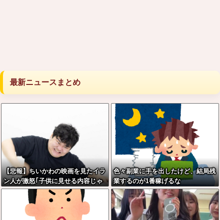
最新ニュースまとめ
【悲報】ちいかわの映画を見たイラ
色々副業に手を出したけど、結局残
ン人が激怒｢子供に見せる内容じゃ
業するのが1番稼げるな
ない｡悪影響は計り知れない｣←これ
w w w w w w w w w