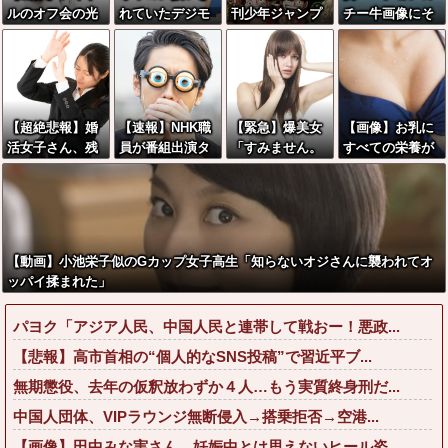
ルのオフ会の光
れていたデジモ
刊少年ジャンプ
チー牛画像にそ
景、レベチw w
ンさん、令和に
さん、発行部数
っくりすぎる女
w w w w w w w
全盛期を超える
が初の100万部
性、見つかるww
w w
利益を生み出し
割
w
ていた
れ・・・・・・
・・・
【超絶悲報】婚
【速報】NHK職
【緊急】爆美女
【画像】お乳に
活女子さん、残
員が番組出演タ
「すみません。
すべての栄養が
酷な現実に気付
レントから性被
砲弾3つ持ってき
注がれた肉体を
いてしまった結
害！？←コレマ
ました」警察
持つ、見つかる
果…
ジならヤバくね
「！？」自衛隊
wwwwww
ーか？
「！？」→結果
w w w w w w w
【動画】小池栄子似のGカップ女子高生「知らないオジさんに襲われてオ
w
ッパイ揉まれた」
パヨク「アジア人民、中国人民と連帯して戦おー！悪政...
【悲報】高市首相の“個人的なSNS投稿”で習近平ブ...
無期懲役、去年の仮釈放わずか４人…もう実質終身刑だ...
中国人団体、VIPラウンジ無断侵入→搭乗拒否→空港...
【画像】田中みな実さん、妊娠中とは思えないヒール姿...