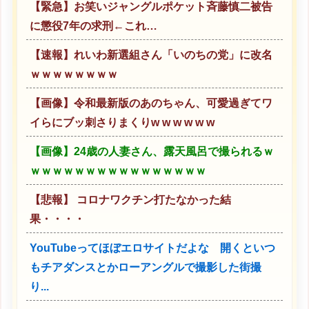
【緊急】お笑いジャングルポケット斉藤慎二被告
に懲役7年の求刑←これ…
【速報】れいわ新選組さん「いのちの党」に改名
ｗｗｗｗｗｗｗｗ
【画像】令和最新版のあのちゃん、可愛過ぎてワ
イらにブッ刺さりまくりw w w w w w
【画像】24歳の人妻さん、露天風呂で撮られるｗ
ｗｗｗｗｗｗｗｗｗｗｗｗｗｗｗｗ
【悲報】 コロナワクチン打たなかった結
果・・・・
YouTubeってほぼエロサイトだよな 開くといつ
もチアダンスとかローアングルで撮影した街撮
り...