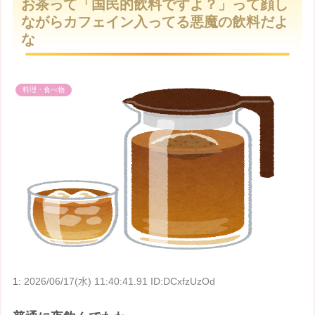
お茶って「国民的飲料ですよ？」って顔し
t
ながらカフェイン入ってる悪魔の飲料だよ
e
な
料理・食べ物
1:
2026/06/17(水) 11:40:41.91 ID:DCxfzUzOd