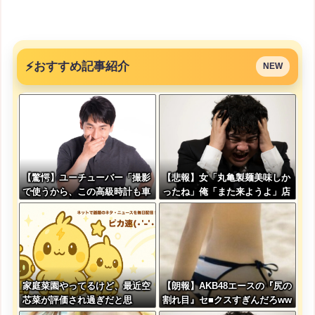
⚡
おすすめ記事紹介
NEW
【驚愕】ユーチューバー「撮影
【悲報】女「丸亀製麺美味しか
で使うから、この高級時計も車
ったね」俺「また来ようよ」店
もぜ～んぶ経費でタダ！ｗ」←
員「お会計2380円になりまー
まさかコレ本気にしてる奴なん
す」→その後『こう』なったん
ておらんよな？よな？w w w w
だが俺悪くないよ
w w w w w w w
な？？？？？？？？
家庭菜園やってるけど、最近空
【朗報】AKB48エースの『尻の
芯菜が評価され過ぎだと思
割れ目』セ■クスすぎんだろww
う！！！！！
www