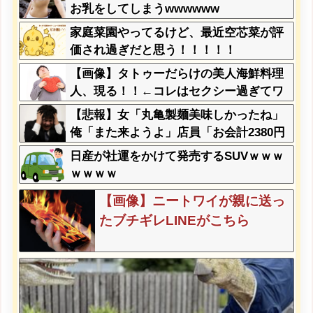
お乳をしてしまうwwwwww
家庭菜園やってるけど、最近空芯菜が評
価され過ぎだと思う！！！！！
【画像】タトゥーだらけの美人海鮮料理
人、現る！！←コレはセクシー過ぎてワ
イらにブッ刺さりまくりw w w w w w w
【悲報】女「丸亀製麺美味しかったね」
w w
俺「また来ようよ」店員「お会計2380円
になりまーす」→その後『こう』なった
日産が社運をかけて発売するSUVｗｗｗ
んだが俺悪くないよな？？？？？？？？
ｗｗｗｗ
【画像】ニートワイが親に送っ
たブチギレLINEがこちら