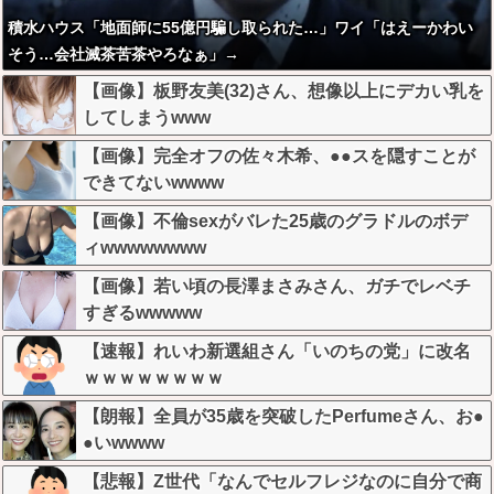
積水ハウス「地面師に55億円騙し取られた…」ワイ「はえーかわい
そう…会社滅茶苦茶やろなぁ」→
【画像】板野友美(32)さん、想像以上にデカい乳を
してしまうwww
【画像】完全オフの佐々木希、●●スを隠すことが
できてないwwww
【画像】不倫sexがバレた25歳のグラドルのボデ
ィwwwwwwww
【画像】若い頃の長澤まさみさん、ガチでレベチ
すぎるwwwww
【速報】れいわ新選組さん「いのちの党」に改名
ｗｗｗｗｗｗｗｗ
【朗報】全員が35歳を突破したPerfumeさん、お●
●いwwww
【悲報】Z世代「なんでセルフレジなのに自分で商