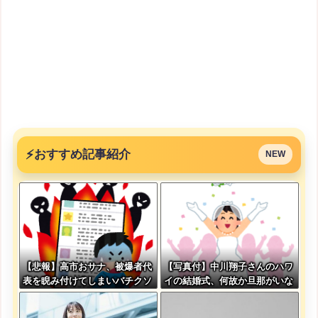
⚡
おすすめ記事紹介
NEW
【悲報】高市おサナ、被爆者代
【写真付】中川翔子さんのハワ
表を睨み付けてしまいバチクソ
イの結婚式、何故か旦那がいな
炎上し始めるｗｗｗｗｗｗｗｗ
い
ｗ