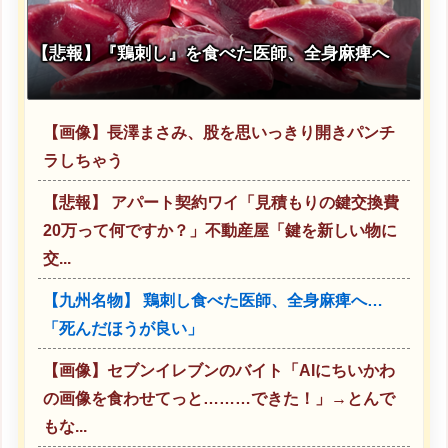
【悲報】『鶏刺し』を食べた医師、全身麻痺へ
【画像】長澤まさみ、股を思いっきり開きパンチ
ラしちゃう
【悲報】 アパート契約ワイ「見積もりの鍵交換費
20万って何ですか？」不動産屋「鍵を新しい物に
交...
【九州名物】 鶏刺し食べた医師、全身麻痺へ…
「死んだほうが良い」
【画像】セブンイレブンのバイト「AIにちいかわ
の画像を食わせてっと………できた！」→とんで
もな...