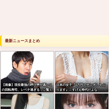
最新ニュースまとめ
【画像】現役最強の呼び声が高いこ
日本の女子『1万円でチンポしゃぶ
の回転寿司、レベチ過ぎる→ご覧く
ります』←すげえ時代だよな
ださいw w w w w w w