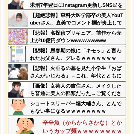
んでもないものが出来上がって
求刑7年翌日にInstagram更新しSNS民を
しまうw w w w w
ザワつかせてしまう…
【超絶悲報】東科大医学部卒の美人YouT
uberさん、直美でコメント欄が炎上して
しまう…
【悲報】名探偵プリキュア、前作から売
上が10億円ダウンwwwwwwwww
【悲報】思春期の娘に「キモッ」と言わ
れたお父さん、グレるｗｗｗｗｗｗｗ
【悲報】火垂るの墓を見た小学生「おば
さんがいじわる」←これ、年代とともに
変わっていくよな…
【画像】女芸人の吉住さん、メイクした
ら普通に美人の部類だった→ご覧くださ
いw w w w w w w w
ショートスリーバー堀大輔さん、とんで
もない事になるｗｗｗｗｗｗｗｗ
辛辛魚（からからさかな）とか
いうカップ麺ｗｗｗｗｗｗｗｗ