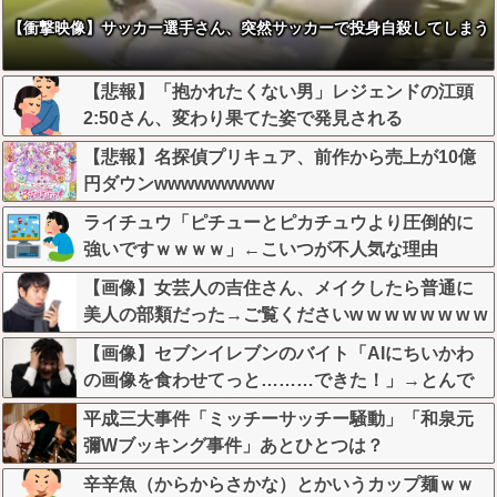
【衝撃映像】サッカー選手さん、突然サッカーで投身自殺してしまう
【悲報】「抱かれたくない男」レジェンドの江頭
2:50さん、変わり果てた姿で発見される
【悲報】名探偵プリキュア、前作から売上が10億
円ダウンwwwwwwwww
ライチュウ「ピチューとピカチュウより圧倒的に
強いですｗｗｗｗ」←こいつが不人気な理由
【画像】女芸人の吉住さん、メイクしたら普通に
美人の部類だった→ご覧くださいw w w w w w w w
【画像】セブンイレブンのバイト「AIにちいかわ
の画像を食わせてっと………できた！」→とんで
もないものが出来上がってしまうw w w w w
平成三大事件「ミッチーサッチー騒動」「和泉元
彌Wブッキング事件」あとひとつは？
辛辛魚（からからさかな）とかいうカップ麺ｗｗ