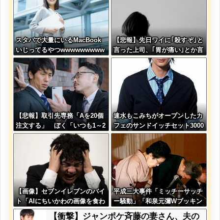
スタバで大量にいるMacBook
【悲報】先日ワイに｢殺すぞ｣と
いじってるやつwwwwwwwww
言った上司、｢胃が痛い｣とか言
www
い出すwwwwwww
【悲報】取引先専務「Aを20個
速水もこみちがオープンしたカ
注文する」 ぼく「いつも1～2
フェのサンドイッチセット3000
個しか使わないけど本当に20で
円ｗｗｗｗｗ
あってる？」 取専「あって
る」→結果『こう』なったんだ
がコレワイが悪いん
か？？？？？？？？
【画像】セブンイレブンのバイ
平成三大事件「ミッチーサッチ
ト「AIにちいかわの画像を食わ
ー騒動」「和泉元彌Wブッキン
せてっと………できた！」→と
グ事件」あとひとつは？
【衝撃】ジャンポケ斉藤の妻さん、夫の