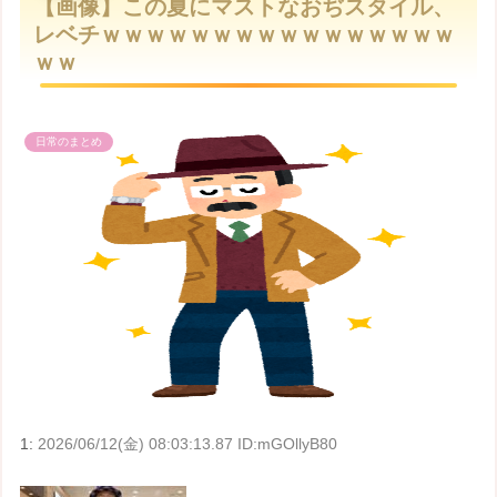
【画像】この夏にマストなおぢスタイル、
t
レベチｗｗｗｗｗｗｗｗｗｗｗｗｗｗｗｗ
e
ｗｗ
日常のまとめ
1:
2026/06/12(金) 08:03:13.87 ID:mGOllyB80