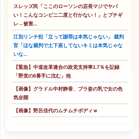
スレッズ民「ここのローソンの店長マジでヤバ
い！こんなコンビニ二度と行かない！」とブチギ
レ→被害...
江別リンチ犯「立って謝罪は本気じゃない」 裁判
官「ほな裁判で土下座してないキミは本気じゃな
いな...
【緊急】中道改革連合の政党支持率1.7％を記録
「野党の6番手に沈む」他
【画像】グラドル中村静香、ブラ姿の乳で女の色
気全開
【画像】野呂佳代のムチムチボディｗ