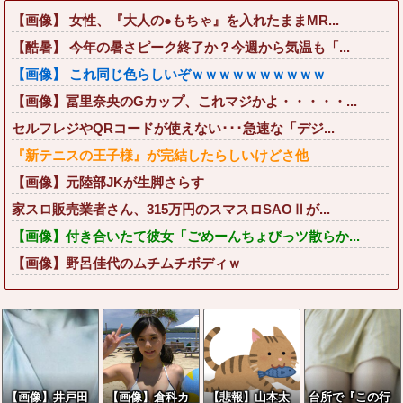
【画像】 女性、『大人の●もちゃ』を入れたままMR...
【酷暑】 今年の暑さピーク終了か？今週から気温も「...
【画像】 これ同じ色らしいぞｗｗｗｗｗｗｗｗｗｗ
【画像】冨里奈央のGカップ、これマジかよ・・・・・...
セルフレジやQRコードが使えない･･･急速な「デジ...
『新テニスの王子様』が完結したらしいけどさ他
【画像】元陸部JKが生脚さらす
家スロ販売業者さん、315万円のスマスロSAOⅡが...
【画像】付き合いたて彼女「ごめーんちょびっツ散らか...
【画像】野呂佳代のムチムチボディｗ
【画像】井戸田
【画像】倉科カ
【悲報】山本太
台所で『この行