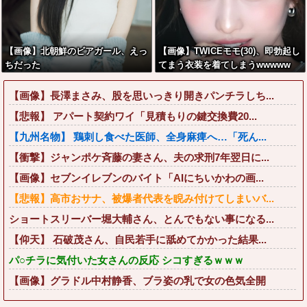
【画像】北朝鮮のビアガール、えっ
【画像】TWICEモモ(30)、即勃起し
ちだった
てまう衣装を着てしまうwwwww
【画像】長澤まさみ、股を思いっきり開きパンチラしち...
【悲報】 アパート契約ワイ「見積もりの鍵交換費20...
【九州名物】 鶏刺し食べた医師、全身麻痺へ…「死ん...
【衝撃】ジャンポケ斉藤の妻さん、夫の求刑7年翌日に...
【画像】セブンイレブンのバイト「AIにちいかわの画...
【悲報】高市おサナ、被爆者代表を睨み付けてしまいバ...
ショートスリーバー堀大輔さん、とんでもない事になる...
【仰天】 石破茂さん、自民若手に舐めてかかった結果...
パ○チラに気付いた女さんの反応 シコすぎるｗｗｗ
【画像】グラドル中村静香、ブラ姿の乳で女の色気全開