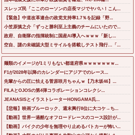
スレッズ民「ここのローソンの店長マジでヤバい！こん...
【緊急】中道改革連合の政党支持率1.7％を記録「野...
小笠原慎之介「ずっと勝利至上主義のチームにいたので...
政府、自衛隊の指揮統制に国産AI導入へｗｗｗ「新し...
空自、謎の未確認大型ミサイルを搭載しテスト飛行…「...
麺類のイメージが1ミリもない都道府県ｗｗｗｗｗｗｗ...
F1が2028年以降のカレンダーにアジアでのレース...
先輩からの圧に怯える菅原咲月ちゃんｗ【乃木坂46】...
FILAとOJOSの第4弾コラボレーションコレクシ...
JEANASISとイラストレーターHONGAMA氏...
【悲報】映画ブルーロック、週末興行8位に大コケ→ち...
【動画】世界一過酷なオフロードレースのコース設計が...
【動画】バイクの少年を無理やり止めるパトカーが怖い...