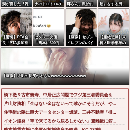
潤が愛した『乳
ナのトロトロの
郎さん、政治に
動』をする男、
首』がこちらww
乳、ドラマで揺
興味なかった
非モテ確定www
wwwwwwww
れまくるwwww
www
ww
【驚愕】PTA会
セクシー女優
【画像】セブン
【超絶悲報】東
長「PTA参加拒
「熊本に300万
イレブンのバイ
科大医学部卒の
否した親へ最終
円寄付します」
ト「AIにちいか
美人YouTuberさ
警告。こうなっ
彡(^)(^)「汚い金
わの画像を食わ
ん、直美でコメ
てもいい？」←
ありがとうや
せてっと………
ント欄が炎上し
コレはどっちが
で」→
できた！」→と
てしまう…
悪いのか？大論
んでもないもの
【画像】近影の長濱ねるさんwwwwwwwwwwww
争が巻き起こっ
が出来上がって
てしまう…
しまうw w w w
w
橋下徹＆古市憲寿、中居正広問題でフジ第三者委員会を...
片山財務相「金はない金はないって確かにそうだが、や...
住宅街の隣に巨大データセンター爆誕。三井不動産「排...
イオン爆発「車で来てるから戻るしかない」避難後に館...
熊本地震支援に米軍が救援物資を輸送、KC-130輸...