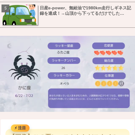
日産e-power、無給油で1980km走行しギネス記
録を達成！→山頂から下ってるだけでした…
M
u