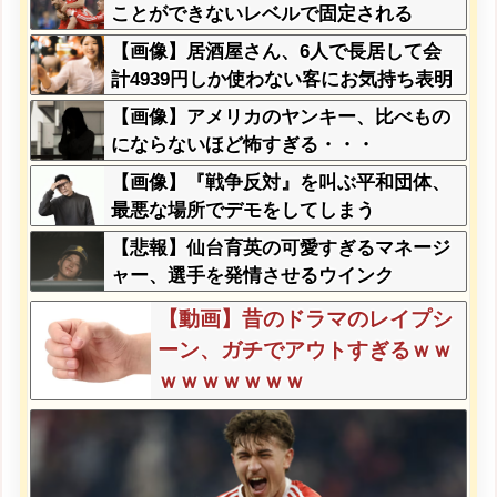
ことができないレベルで固定される
【画像】居酒屋さん、6人で長居して会
計4939円しか使わない客にお気持ち表明
してしまう←コレどっちが悪いん
【画像】アメリカのヤンキー、比べもの
や？？？？？？
にならないほど怖すぎる・・・
【画像】『戦争反対』を叫ぶ平和団体、
最悪な場所でデモをしてしまう
【悲報】仙台育英の可愛すぎるマネージ
ャー、選手を発情させるウインク
【動画】昔のドラマのレイプシ
ーン、ガチでアウトすぎるｗｗ
ｗｗｗｗｗｗｗ