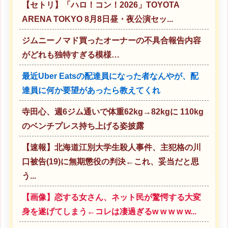
【セトリ】「ハロ！コン！2026」TOYOTA
ARENA TOKYO 8月8日昼・夜公演セッ...
ジムニーノマド買ったオーナーの不具合報告内容
がどれも独特すぎる模様…
最近Uber Eatsの配達員になった者なんやが、配
達員に何か要望があったら教えてくれ
寺田心、週6ジム通いで体重62kg→82kgに 110kg
のベンチプレス持ち上げる姿披露
【速報】北海道江別大学生殺人事件、主犯格の川
口被告(19)に無期懲役の判決←これ、妥当だと思
う...
【画像】恋する女さん、ネット民が驚愕する大変
身を遂げてしまう←コレは凄過ぎるw w w w w...