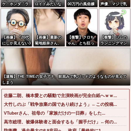
ケ・ホンダ「ラ
ロイドみたいな
00万円の風俗嬢
声優、マジで乳
ーメン700円は
女子小学生が発
の1日あたりのセ
がデカいwwww
安すぎる！2000
見される
ッ■ス回数がこ
wwwww
円にするべき」
ちら
【画像】『20代
【画像】最新の
【衝撃】クロち
【衝撃】ジムの
にしか見えない3
菊地姫奈さん、
ゃん、とち狂っ
ランニングマシ
0代女子』がこち
乳がとんでもな
たツイートをす
ーン占拠してず
らです←お前ら
いことになる
る←コレ言うほ
っと歩いてる男
から見てど
どおかしい
の正体←これｗ
う？？？？？？
か？？？？？？
ｗｗｗｗ
？
【速報】THE TIMEの女子アナ、前屈みで乳パッドのようなものが見えて
しまう
佐藤二朗、橋本愛との騒動で主演映画が完全白紙へｗｗ...
大竹しのぶ「戦争放棄の国であり続けよう」←この投稿...
VTuberさん、祖母の「家族だけの一日葬」をした...
高市総理、被爆体験者と面会するも「握手だけ」←何の...
防衛費、過去最大の8.9兆円へ →政府「最終的に1...