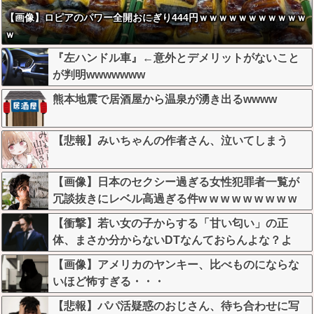
【画像】ロピアのパワー全開おにぎり444円ｗｗｗｗｗｗｗｗｗｗｗ
ｗ
『左ハンドル車』←意外とデメリットがないこと
が判明wwwwwww
熊本地震で居酒屋から温泉が湧き出るwwww
【悲報】みいちゃんの作者さん、泣いてしまう
【画像】日本のセクシー過ぎる女性犯罪者一覧が
冗談抜きにレベル高過ぎる件w w w w w w w w w
【衝撃】若い女の子からする「甘い匂い」の正
体、まさか分からないDTなんておらんよな？よ
な？w w w w w w w w w w w
【画像】アメリカのヤンキー、比べものにならな
いほど怖すぎる・・・
【悲報】パパ活疑惑のおじさん、待ち合わせに写