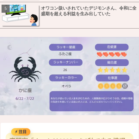
オワコン扱いされていたデジモンさん、令和に全
盛期を超える利益を生み出していた
M
u