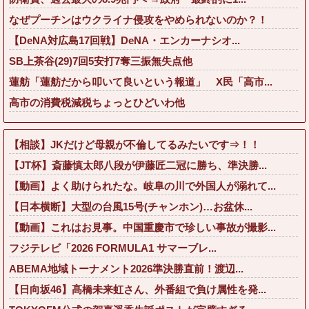
なぜプーチンはウクライナ侵攻をやめられないのか？！
【DeNA対広島17回戦】DeNA・エンカーナシオ...
SB上茶谷(29)7回5安打7奪三振無失点他
蓮舫「蓮舫だから叩いて良いという報道」 X民「高市...
高市の消費税減税ちょっとひどいわ他
【相談】JKだけど母親が不倫してるみたいです⇒！！
【JT杯】斎藤慎太郎八段が伊藤匠二冠に勝ち、準決勝...
【動画】よく助けられたな。岐阜の川で外国人が溺れて...
【日本横断】大型の台風15号(チャンホン)…お盆休...
【動画】これはお見事。中国重慶市で珍しい事故が撮影...
フジテレビ「2026 FORMULA1 サマーブレ...
ABEMA地域トーナメント2026準決勝直前！渡辺...
【日向坂46】髙橋未来虹さん、外番組で負け属性を発...