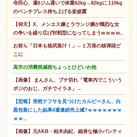
寺田心、週6ジム通いで体重62kg→82kgに 110kg
のベンチプレス持ち上げる姿披露
【仰天】X、メンエス嬢とラウンジ嬢が熾烈な女
の争いを繰り広げ対戦型になってしまうw w w w...
お前ら「日本も核武装汁！」←１万発の核弾頭ど
こに
高市の消費税減税ちょっとひどいわ他
【画像】 まんさん、ブチ切れ「電車内でこういう
ポジのおじ、ガチでイラネ」→
【悲報】突然ナフサを見つけたカルビーさん、白
黒包装にした結果4週連続売上減?ｗｗｗｗｗｗｗ
ｗｗ...
【画像】元AKB・柏木由紀、細身な極小パンティ