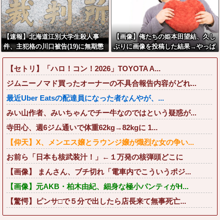
【速報】北海道江別大学生殺人事
【画像】俺たちの姫本田望結、久し
件、主犯格の川口被告(19)に無期懲
ぶりに画像を投稿した結果→やっぱ
役の判決←これ、妥当だと思
りワイらの姫だったw w w w w w
う？？？？？？
w w w w
【セトリ】「ハロ！コン！2026」TOYOTA A...
ジムニーノマド買ったオーナーの不具合報告内容がどれ...
最近Uber Eatsの配達員になった者なんやが、...
みい山作者、みいちゃんでチー牛なのではという疑惑が...
寺田心、週6ジム通いで体重62kg→82kgに 1...
【仰天】X、メンエス嬢とラウンジ嬢が熾烈な女の争い...
お前ら「日本も核武装汁！」←１万発の核弾頭どこに
【画像】 まんさん、ブチ切れ「電車内でこういうポジ...
【画像】元AKB・柏木由紀、細身な極小パンティがH...
【驚愕】ピンサ□で５分で出したら店長来て無事死亡...