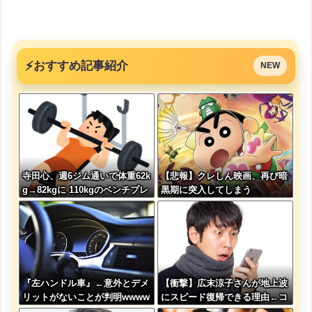
⚡
おすすめ記事紹介
NEW
寺田心、週6ジム通いで体重62k
【悲報】クレしん映画、再び暗
g→82kgに 110kgのベンチプレ
黒期に突入してしまう
ス持ち上げる姿披露
『左ハンドル車』←意外とデメ
【衝撃】広末涼子さんが地上波
リットがないことが判明wwww
にスピード復帰できる理由←コ
www
レ、誰にも分からない模様w w