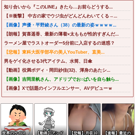
知り合いから『このLINE』きたら…お前らどうする...
【※衝撃】 中古の家でウジ虫がどんどんわいてくる→...
【画像】声優・平野綾さん（38）の最新の姿ｗｗｗｗ...
【朗報】賀喜遥香、最新の薄着×太ももが性的すぎんだ...
ラーメン屋でラストオーダー5分前に入店するの迷惑？
【悲報】東科大医学部卒の美人YouTuber、直美...
男をゲイ化させる3代アイテム、水筒、日傘
【動画】役満ボディ・岡田紗佳(32)、渾身のあたシ...
【画像】吉岡里帆さん、アドリブでお○ぱいを自ら触ら...
【画像】Xで話題のインフルエンサー、AVデビューｗ
世界のケイス
【動画】アンド
【悲報】月収10
【速報】最近の