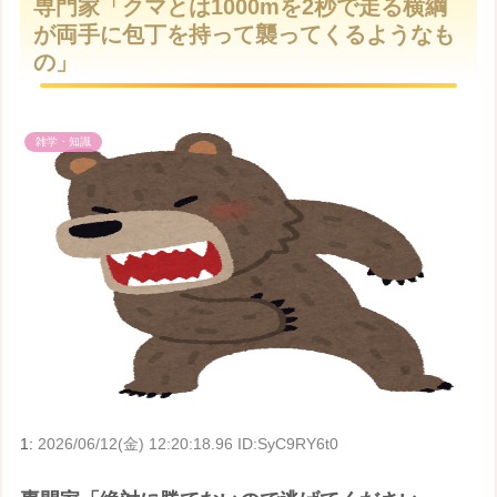
専門家「クマとは1000mを2秒で走る横綱
t
が両手に包丁を持って襲ってくるようなも
e
の」
雑学・知識
1:
2026/06/12(金) 12:20:18.96 ID:SyC9RY6t0