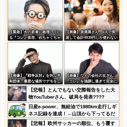
w w w w w w
【緊急】今の若者に急増してい
【画像】居酒屋さん、6人で長
る『コレ』依存、めちゃくちゃ
居して会計4939円しか使わない
深刻な模様w w w w w w w w
客にお気持ち表明してしまう←
w w
コレどっちが悪いん
や？？？？？？
【画像】『戦争反対』を叫ぶ平
【画像】ワイの会社の女さん、
和団体、最悪な場所でデモをし
『コレ』を強調し過ぎて完全に
てしまう
あたしこ枠を狙ってるんだがw
【悲報】とんでもない交際報告をした大
w w w w w w w w w w w
物YouTuberさん、破局を発表????
日産e-power、無給油で1980km走行しギ
ネス記録を達成！→山頂から下ってるだ
けでした…
【悲報】欧州サッカーの順位、もう覆す