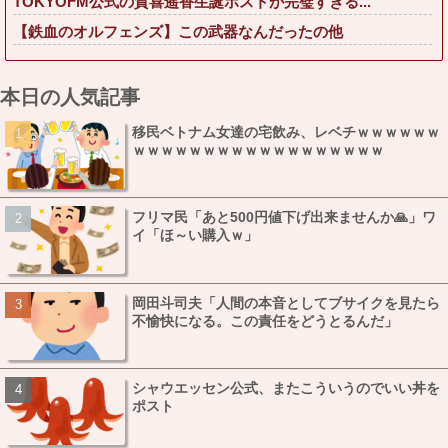
TOKYOFM公式の賀喜遥香生誕ポストが完璧すぎる...
【鉄血のオルフェンズ】この武器なんだったの他
本日の人気記事
移民ベトナム女達の宅飲み、レベチｗｗｗｗｗｗ
ｗｗｗｗｗｗｗｗｗｗｗｗｗｗｗｗｗｗ
フリマ民「あと500円値下げ出来ませんか🙏」ワ
イ「ほ～い購入ｗ」
岡田斗司夫「人間の本音としてブサイクを見たら
不愉快になる。この責任をどうとるんだ」
シャウエッセン公式、またこういうのでいい丼を
ポスト