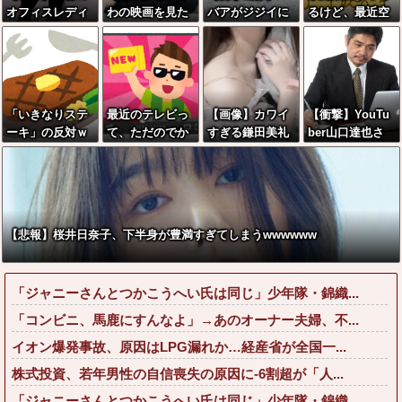
オフィスレディ
わの映画を見た
バアがジジイに
るけど、最近空
のTikTok、えっ
イラン人が激怒
チェーンソ
芯菜が評価され
ちすぎる
｢子供に見せる内
ー！？←一体何
過ぎだと思
容じゃない｡悪影
があったんやコ
う！！！！！
響は計り知れな
レw w w w w w
い｣←これw w w
w w w
「いきなりステ
最近のテレビっ
【画像】カワイ
【衝撃】YouTu
w w w w w w
ーキ」の反対ｗ
て、ただのでか
すぎる鎌田美礼
ber山口達也さ
ｗｗｗｗｗｗｗ
いYouTubeにな
棋士、サンタコ
ん、チェンソー
ｗ
りつつあるよな
スが性的すぎる
で竹を切るだけ
で600万再生を
突破してしまう
←正直、こう言
【悲報】桜井日奈子、下半身が豊満すぎてしまうwwwwww
うのでいいんだ
よなw w w w w
w w w
「ジャニーさんとつかこうへい氏は同じ」少年隊・錦織...
「コンビニ、馬鹿にすんなよ」→あのオーナー夫婦、不...
イオン爆発事故、原因はLPG漏れか…経産省が全国一...
株式投資、若年男性の自信喪失の原因に-6割超が「人...
「ジャニーさんとつかこうへい氏は同じ」少年隊・錦織...