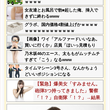
ｗｗｗｗ
女友達とお風呂で勃■起した俺、挿入で
きずに終わるwww
グラボ、国内価格4割値上げかｗｗｗｗ
ｗｗｗｗｗｗｗｗｗｗｗｗ
【画像】ワイ「アルファードいいなあ。
買いに行くか」店員「ほいっ見積もり
な！」ワイ「金額おかしくね？」←お前
乃木坂46のエース、太ももがムッチムチ
らもそう思うよな？？？？？
すぎて「こう」なるwww
タイムマシーン3号さん、なんかちょう
どいいポジションになる
【緊急】爆美女「すみません。
砲弾3つ持ってきました」警察
「！？」自衛隊「！？」→結果
w w w w w w w w