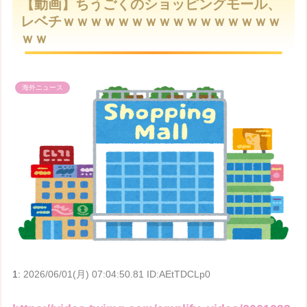
【動画】ちうごくのショッピングモール、
t
レベチｗｗｗｗｗｗｗｗｗｗｗｗｗｗｗｗ
e
ｗｗ
海外ニュース
1:
2026/06/01(月) 07:04:50.81 ID:AEtTDCLp0