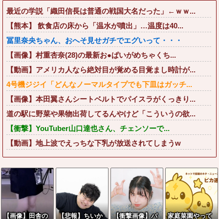
最近の学説「織田信長は普通の戦国大名だった」←ｗｗ...
【熊本】 飲食店の床から「温水が噴出」…温度は40...
冨里奈央ちゃん、おへそ見せガチでエグいって・・・
【画像】村重杏奈(28)の最新お●ぱいがめちゃくち...
【動画】アメリカ人なら絶対目が覚める目覚まし時計が...
4号機ジジイ「どんなノーマルタイプでも下皿はガッチ...
【画像】本田翼さんシートベルトでパイスラがくっきり...
道の駅に野菜や果物出荷してるんやけど「こういうの欲...
【衝撃】YouTuber山口達也さん、チェンソーで...
【動画】地上波でえっちな下乳が放送されてしまうw
【画像】田舎の
【悲報】ちいか
【衝撃画像】バ
家庭菜園やって