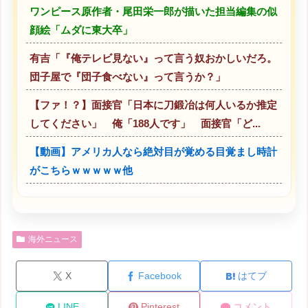
ワンピース原作者・尾田栄一郎が描いた担当編集の似
顔絵「ムダに東大卒」
有吉「『俺テレビ見ない』って言う奴おかしいだろ。
団子屋で『団子食べない』って言うか？」
【ファ！？】面接官「日本に刀鍛冶は何人いるか推定
してください」 俺「188人です」 面接官「ど...
【動画】アメリカ人なら絶対目が覚める目覚まし時計
がこちらｗｗｗｗｗ他
海外ニュース
X
Facebook
はてブ
LINE
Pinterest
コメント