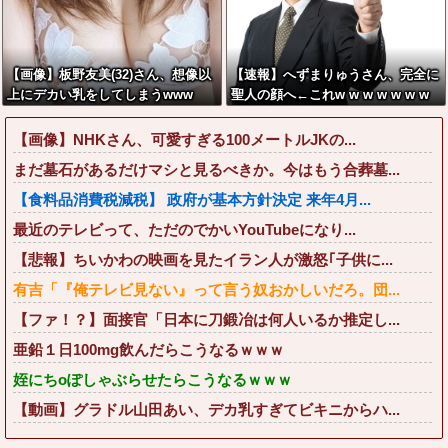
【画像】板野友美(32)さん、想像以
【速報】へずまりゅうさん、完全に
上にデカい乳をしてしまうwww
聖人の顔へ←これw w w w w w w
w
【画像】NHKさん、可愛すぎる100メートルJKの...
まだ墓石があるだけマシと見るべきか。今はもう合葬墓...
【食料品消費税減税】 政府が基本方針決定 来年4月...
最近のテレビって、ただのでかいYouTubeになり...
【悲報】ちいかわの映画を見たイラン人が激怒｢子供に...
有吉「『俺テレビ見ない』って言う奴おかしいだろ。団...
【ファ！？】面接官「日本に刀鍛冶は何人いるか推定し...
亜鉛１日100mg飲んだらこうなるｗｗｗ
姪にちoぽしゃぶらせたらこうなるｗｗｗ
【動画】グラドル山田あい、デカ乳すぎてビキニからハ...