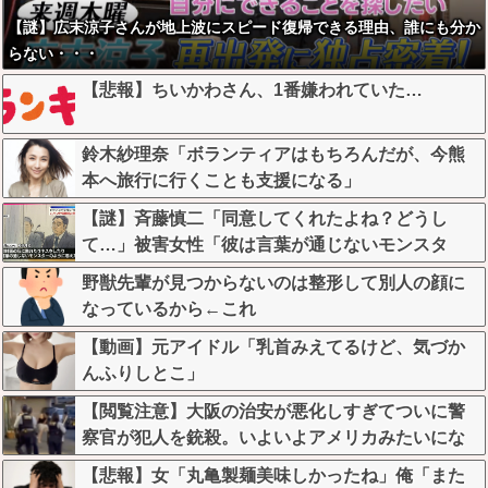
【謎】広末涼子さんが地上波にスピード復帰できる理由、誰にも分か
らない・・・
【悲報】ちいかわさん、1番嫌われていた…
鈴木紗理奈「ボランティアはもちろんだが、今熊
本へ旅行に行くことも支援になる」
【謎】斉藤慎二「同意してくれたよね？どうし
て…」被害女性「彼は言葉が通じないモンスタ
ー」
野獣先輩が見つからないのは整形して別人の顔に
なっているから←これ
【動画】元アイドル「乳首みえてるけど、気づか
んふりしとこ」
【閲覧注意】大阪の治安が悪化しすぎてついに警
察官が犯人を銃殺。いよいよアメリカみたいにな
ってきたな
【悲報】女「丸亀製麺美味しかったね」俺「また