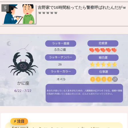
吉野家で16時間粘ってたら警察呼ばれたんだがｗ
ｗｗｗｗｗ
M
u