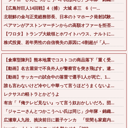
【広島対巨人14回戦】4（捕） 大城 卓三 6（一...
北朝鮮の金与正党総務部長、日本のトマホーク発射試験...
ベアマンがアストンマーチンからの高額オファーを拒否...
【ワロタ】トランプ大統領とホワイトハウス、ナルトに...
株式投資、若年男性の自信喪失の原因に-6割超が「人...
【倉庫型陳列】熊本地震でコストコの商品落下「重く受...
【動画】名古屋栄で不良外人が警察官を突き飛ばす。逮...
【動画】サッカーの試合中の落雷で選手1人が死亡、1...
誰も言わないけど冷やし中華って言うほどうまくないよ...
レクサスの軽トラとかどうよ
有吉「『俺テレビ見ない』って言う奴おかしいだろ。団...
「ジャニーさんとつかこうへい氏は同じ」少年隊・錦織...
広瀬章人九段、挑決前日に親子ケンカ 「世間も家庭内...