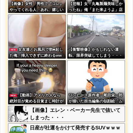
【画像】女性「男性で『コレ』
【悲報】女「丸亀製麺美味しか
やってくれる人、あれ、嬉しい
ったね」俺「また来ようよ」店
ですw」→まさかの行為がこち
員「お会計2380円になりまー
らw w w w w w w w w
す」→その後『こう』なったん
だが俺悪くないよ
な？？？？？？？？
女友達とお風呂で勃■起し
【衝撃映像】かもしれない運
NEW
た俺、挿入できずに終わるww
転、限界突破してしまう・・・
w
【動画】アメリカ人なら
ワンピース原作者・尾田栄一郎
NEW
絶対目が覚める目覚まし時計が
が描いた担当編集の似顔絵「ム
こちらｗｗｗｗｗ
ダに東大卒」
【画像】エレン・ベーカー先生で抜いて
しまった・・・
日産が社運をかけて発売するSUVｗｗｗ