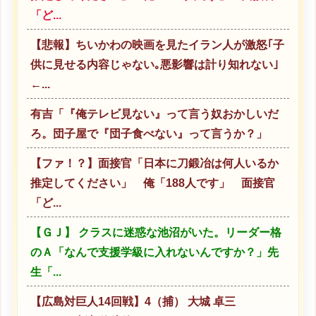
「ど...
【悲報】ちいかわの映画を見たイラン人が激怒｢子
供に見せる内容じゃない｡悪影響は計り知れない｣
←...
有吉「『俺テレビ見ない』って言う奴おかしいだ
ろ。団子屋で『団子食べない』って言うか？」
【ファ！？】面接官「日本に刀鍛冶は何人いるか
推定してください」 俺「188人です」 面接官
「ど...
【ＧＪ】 クラスに迷惑な池沼がいた。リーダー格
のＡ「なんで支援学級に入れないんですか？」先
生「...
【広島対巨人14回戦】4（捕） 大城 卓三