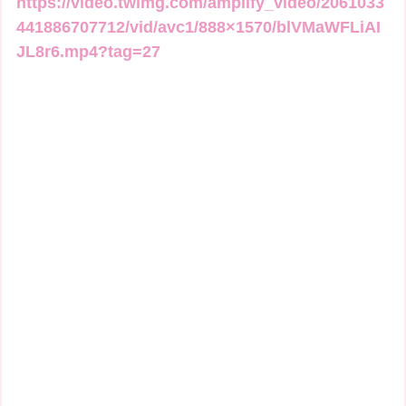
https://video.twimg.com/amplify_video/2061033
441886707712/vid/avc1/888×1570/blVMaWFLiAI
JL8r6.mp4?tag=27