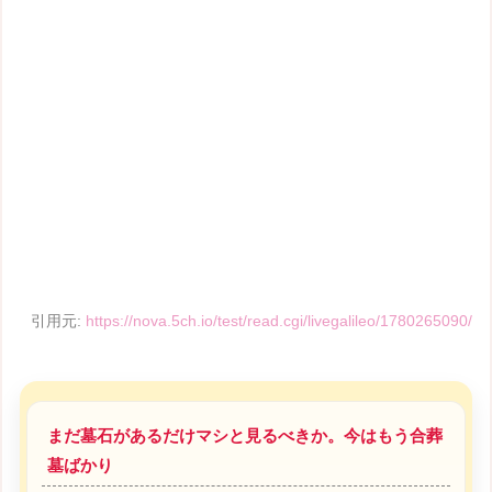
引用元:
https://nova.5ch.io/test/read.cgi/livegalileo/1780265090/
まだ墓石があるだけマシと見るべきか。今はもう合葬
墓ばかり