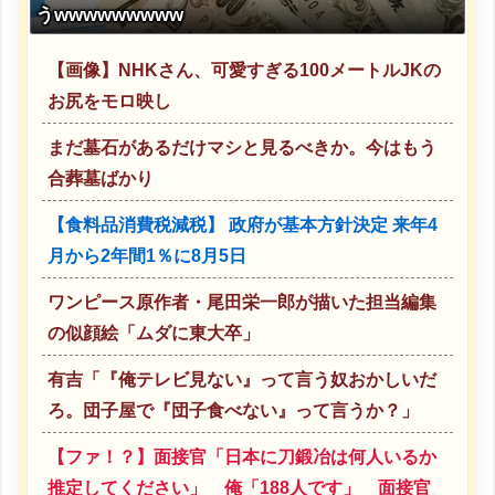
うwwwwwwwww
【画像】NHKさん、可愛すぎる100メートルJKの
お尻をモロ映し
まだ墓石があるだけマシと見るべきか。今はもう
合葬墓ばかり
【食料品消費税減税】 政府が基本方針決定 来年4
月から2年間1％に8月5日
ワンピース原作者・尾田栄一郎が描いた担当編集
の似顔絵「ムダに東大卒」
有吉「『俺テレビ見ない』って言う奴おかしいだ
ろ。団子屋で『団子食べない』って言うか？」
【ファ！？】面接官「日本に刀鍛冶は何人いるか
推定してください」 俺「188人です」 面接官