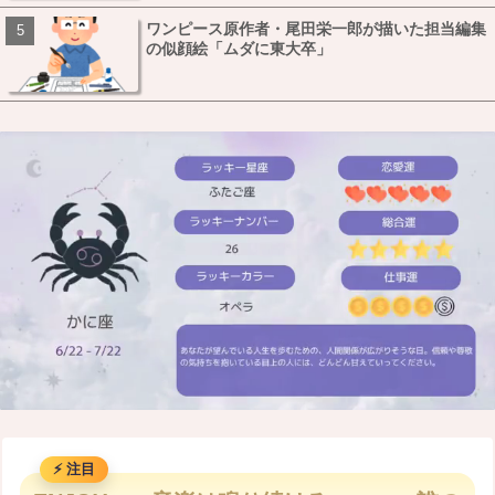
ワンピース原作者・尾田栄一郎が描いた担当編集
の似顔絵「ムダに東大卒」
M
u