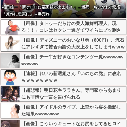
福田雄一「新ケロロに福田組が出ます！」→爆死 ちいかわの監督
「原作に忠実に」→爆売れ
【画像】タトゥーだらけの美人海鮮料理人、現
る！！←コレはセクシー過ぎてワイらにブッ刺さ
りまくりw w w w w w w w w
【画像】ディズニーのおいなり巻（600円）、流石
にアレすぎて賛否両論の大炎上をしてしまうw w w
w w w w
【画像】チー牛が好きなコンテンツ一覧wwwwww
wwwww
【速報】れいわ新選組さん「いのちの党」に改名
ｗｗｗｗｗｗｗｗ
【超悲報】明日花キララさん、専門家からあまり
にも非情な一言を告げられる
【画像】アイドルのライブ、上空から客を撮影し
た結果wwwwwww
【画像】こういうキュートなお尻をしてるヒロイ