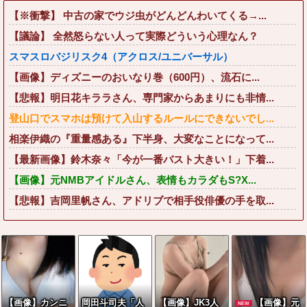
【※衝撃】 中古の家でウジ虫がどんどんわいてくる→...
【議論】 全然怒らない人って実際どういう心理なん？
スマスロバジリスク4（アクロス/ユニバーサル）
【画像】ディズニーのおいなり巻（600円）、流石に...
【悲報】明日花キララさん、専門家からあまりにも非情...
登山口でスマホは預けて入山するルールにできないでし...
相楽伊織の『重量感ある』下半身、大変なことになって...
【最新画像】鈴木奈々「今が一番バスト大きい！」下着...
【画像】元NMBアイドルさん、表情もカラダもS?X...
【悲報】吉岡里帆さん、アドリブで相手役俳優の手を取...
【画像】カンニ
岡田斗司夫「人
【画像】JK3人
【画像】元
NEW