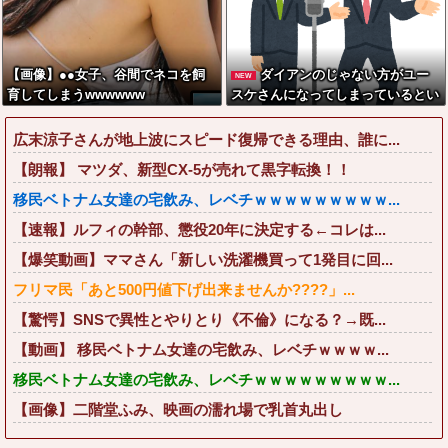
【画像】●●女子、谷間でネコを飼
ダイアンのじゃない方がユー
NEW
育してしまうwwwwww
スケさんになってしまっているとい
う事実←これ
広末涼子さんが地上波にスピード復帰できる理由、誰に...
【朗報】 マツダ、新型CX-5が売れて黒字転換！！
移民ベトナム女達の宅飲み、レベチｗｗｗｗｗｗｗｗｗ...
【速報】ルフィの幹部、懲役20年に決定する←コレは...
【爆笑動画】ママさん「新しい洗濯機買って1発目に回...
フリマ民「あと500円値下げ出来ませんか????」...
【驚愕】SNSで異性とやりとり《不倫》になる？→既...
【動画】 移民ベトナム女達の宅飲み、レベチｗｗｗｗ...
移民ベトナム女達の宅飲み、レベチｗｗｗｗｗｗｗｗｗ...
【画像】二階堂ふみ、映画の濡れ場で乳首丸出し