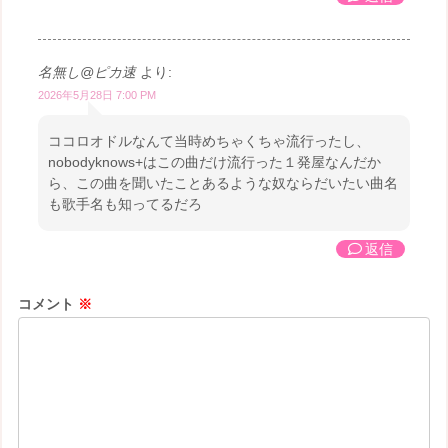
名無し@ピカ速
より:
2026年5月28日 7:00 PM
ココロオドルなんて当時めちゃくちゃ流行ったし、
nobodyknows+はこの曲だけ流行った１発屋なんだか
ら、この曲を聞いたことあるような奴ならだいたい曲名
も歌手名も知ってるだろ
返信
コメント
※