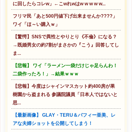
に回したらコレw」←こwれwはw w w w w...
フリマ民「あと500円値下げ出来ませんか????」
ワイ「ほ～い購入ｗ」
【驚愕】SNSで異性とやりとり《不倫》になる？
→既婚男女の約7割がまさかの『こう』回答してし
ま...
【悲報】 ワイ「ラーメン一袋だけじゃ足らんわ！
二袋作ったろ！」→結果ｗｗｗ
【悲報】今度はシャインマスカット約400房が果
樹園から盗まれる 参議院議員「日本人ではないと
思...
【最新画像】 GLAY・TERU＆パフィー亜美、レ
アな夫婦ショットを公開してしまう！