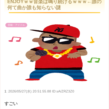
ENJOYｗｗ音楽は鳴り続けるｗｗｗ←誰の
t
何て曲か誰も知らない謎
e
芸能・アイドル
1:
2026/05/27(水) 20:51:55.88 ID:sA/ZRZ3Z0
すごい