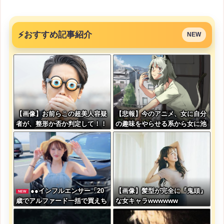
⚡
おすすめ記事紹介
NEW
【画像】お前らこの超美人容疑
【悲報】今のアニメ、女に自分
者が、整形か否か判定して！！
の趣味をやらせる系から女に池
→画像がこちらw w w w w w
沼役をやらせる系へ変化
w w w w
●●インフルエンサー「20
【画像】髪型が完全に『鬼頭』
NEW
歳でアルファード一括で買えち
な女キャラwwwwww
ゃう私って素敵」