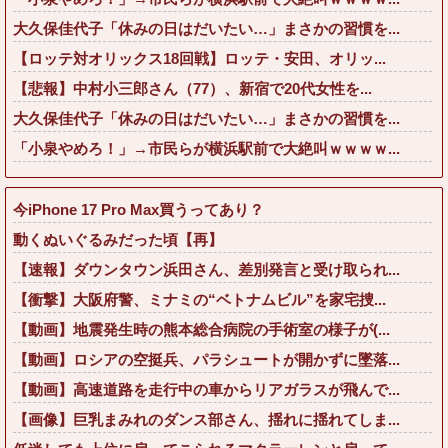
大久保佳代子「休みの日はだいたい…」まさかの習慣を...
【ロッテ対オリックス18回戦】ロッテ・安田、オリッ...
【悲報】中村小三郎さん（77）、新宿で20代女性を...
大久保佳代子「休みの日はだいたい…」まさかの習慣を...
「小泉やめろ！」→市民らが横浜駅前で大絶叫ｗｗｗｗ...
今iPhone 17 Pro Max買うってあり？
動くぬいぐるみだった頃【再】
【速報】ダウンタウン浜田さん、差別発言と受け取られ...
【衝撃】大阪府警、ミナミの“ベトナムビル”を家宅捜...
【動画】地震発生時の熊本総合病院の手術室の様子が(...
【動画】ロシアの空挺兵、パラシュートが開かずに墜落...
【動画】高速道路を走行中の車からリアガラスが飛んで...
【画像】巨乳まみれのダンス部さん、揺れに揺れてしま...