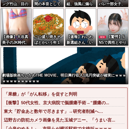
ング竹山、目の
間の本音として
組、強風に煽ら
バレー部女子、
前で嫁を寝取ら
ブサイクを見た
れ「生尻」が丸
部活が終わって
れてて草wwww
ら不愉快にな
出しに・・・
も太ももがえっ
w
る。この責任を
ちすぎる
どうとるんだ」
【画像】大谷真
ごつ盛り焼きそ
【速報】れいわ
【驚愕】S
NEW
美子のJK時代、
ばとかいう年１
新選組さん「い
NSで異性とやり
ガチで大変なこ
くらいで無性に
のちの党」に改
とり《不倫》に
とになるwwww
食いたくなるや
名ｗｗｗｗｗｗ
なる？→既婚男
つｗｗｗｗｗｗ
ｗｗ
女の約7割がまさ
ｗｗ
かの『こう』回
答してしまうw
劇場版映画ちいかわTHE MOVIE、明日興行収入1兆円突破が確実にｗｗｗ
w w w w w w w
ｗｗｗｗｗｗｗｗｗｗ
「果糖」が「がん転移」を促すと判明
【衝撃】50代女性、京大病院で脳腫瘍手術→“腫瘍の...
東大「貯金あと数年で尽きます」→研究者削減へ…
辺野古の防犯カメラ画像を見た玉城デニー、「うまい言...
「小泉やめろ！」→市民らが横浜駅前で大絶叫ｗｗｗｗ...