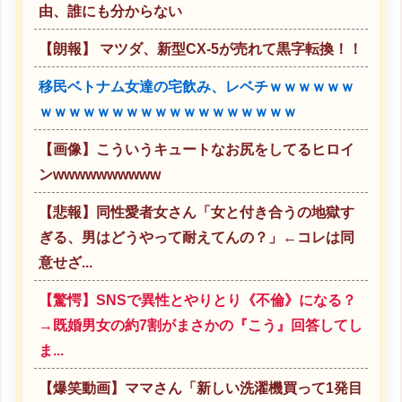
由、誰にも分からない
【朗報】 マツダ、新型CX-5が売れて黒字転換！！
移民ベトナム女達の宅飲み、レベチｗｗｗｗｗｗ
ｗｗｗｗｗｗｗｗｗｗｗｗｗｗｗｗｗｗ
【画像】こういうキュートなお尻をしてるヒロイ
ンwwwwwwwwww
【悲報】同性愛者女さん「女と付き合うの地獄す
ぎる、男はどうやって耐えてんの？」←コレは同
意せざ...
【驚愕】SNSで異性とやりとり《不倫》になる？
→既婚男女の約7割がまさかの『こう』回答してし
ま...
【爆笑動画】ママさん「新しい洗濯機買って1発目