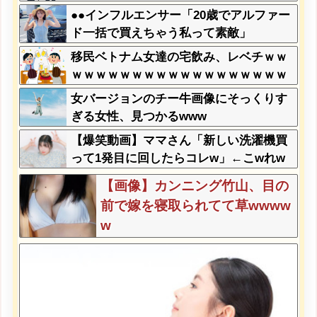
●●インフルエンサー「20歳でアルファー
ド一括で買えちゃう私って素敵」
移民ベトナム女達の宅飲み、レベチｗｗ
ｗｗｗｗｗｗｗｗｗｗｗｗｗｗｗｗｗｗ
ｗｗｗｗ
女バージョンのチー牛画像にそっくりす
ぎる女性、見つかるwww
【爆笑動画】ママさん「新しい洗濯機買
って1発目に回したらコレw」←こwれw
はw w w w w w w w w w
【画像】カンニング竹山、目の
前で嫁を寝取られてて草wwww
w