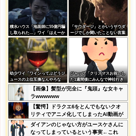
積水ハウス「地面師に55億円騙
「サウダージ」とかいうサウダ
し取られた…」ワイ「はえーか
ージでしか聞いたことない言葉
わいそう…会社滅茶苦茶やろな
ｗｗｗｗｗｗｗｗ
ぁ」→
幼少ワイ「ワインってぶどうジ
ジャップ「クリスマスお祝いし
ュースの上位互換なんやろな
た1週間後にみんなで神社行き
ぁ」
ます」←これ
【画像】髪型が完全に『鬼頭』な女キャ
ラwwwwww
【驚愕】ドラクエ6をとんでもないクオ
リティでアニメ化してしまったAI動画が
こちらｗｗｗｗｗ
ダイアンのじゃない方がユースケさんに
なってしまっているという事実←これ