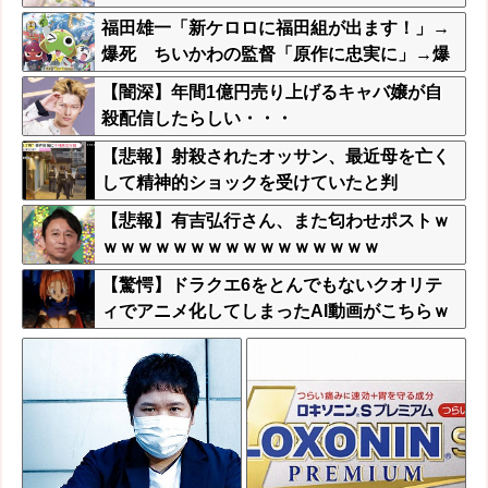
ｗｗｗｗ
福田雄一「新ケロロに福田組が出ます！」→
爆死 ちいかわの監督「原作に忠実に」→爆
売れ
【闇深】年間1億円売り上げるキャバ嬢が自
殺配信したらしい・・・
【悲報】射殺されたオッサン、最近母を亡く
して精神的ショックを受けていたと判
明・・・
【悲報】有吉弘行さん、また匂わせポストｗ
ｗｗｗｗｗｗｗｗｗｗｗｗｗｗｗｗ
【驚愕】ドラクエ6をとんでもないクオリテ
ィでアニメ化してしまったAI動画がこちらｗ
ｗｗｗｗ