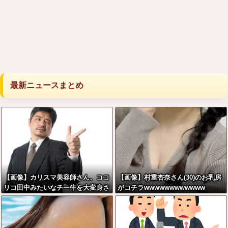
最新ニュースまとめ
【画像】カリスマ美容師さん、ココ
【画像】村重杏奈さん(30)のお乳房
リコ田中みたいなチー牛を大変身さ
がコチラwwwwwwwwwwww
せた結果がこちらw w w w w w w
w w w w