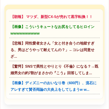
【朗報】 マツダ、新型CX-5が売れて黒字転換！！
【画像】こういうキュートなお尻をしてるヒロイン
wwwwwwwwww
【悲報】同性愛者女さん「女と付き合うの地獄すぎ
る、男はどうやって耐えてんの？」←コレは同意せ
ざ...
【驚愕】SNSで異性とやりとり《不倫》になる？→既
婚男女の約7割がまさかの『こう』回答してしま...
【画像】ディズニーのおいなり巻（600円）、流石に
アレすぎて賛否両論の大炎上をしてしまうw w...