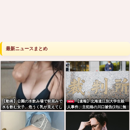
最新ニュースまとめ
【動画】公園の水飲み場で前屈みで
【速報】北海道江別大学生殺
NEW
水を飲む女子、危うく乳が見えてし
人事件、主犯格の川口被告(19)に無
まう
期懲役の判決←これ、妥当だと思
う？？？？？？