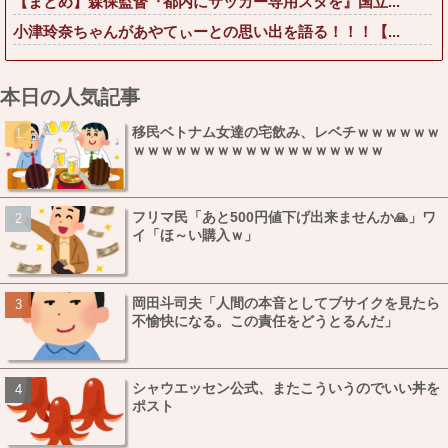
【まとめ】森保監督『都内にサッカー専用スタを』国立...
小津玲奈ちゃんがあやてぃーとの思い出を語る！！！【...
本日の人気記事
移民ベトナム女達の宅飲み、レベチｗｗｗｗｗｗ
ｗｗｗｗｗｗｗｗｗｗｗｗｗｗｗｗｗｗ
フリマ民「あと500円値下げ出来ませんか🙏」ワ
イ「ほ～い購入ｗ」
岡田斗司夫「人間の本音としてブサイクを見たら
不愉快になる。この責任をどうとるんだ」
シャウエッセン公式、またこういうのでいい丼を
ポスト