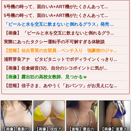
5号機の時って、面白いA+ART機がたくさんあって...
5号機の時って、面白いA+ART機がたくさんあって...
「ビールと水を交互に飲まないと倒れるグラス」発売 ...
【画像】 「ビールと水を交互に飲まないと倒れるグラ...
実際にあったタクシー運転手の不可解すぎる体験談
【悲報】仙台育英の女部員←ベンチ入り 強豪校のジャ...
浦野芽良アナ ピタピタニットでボディラインくっきり...
【画像】佐倉綾音(32)、自分のシコポイントに気が...
【画像】露出狂の高校女教師、見つかるｗ
【悲報】佳子さま、あやうく「おパンツ」がお見えにな...
【画像】最新の
【画像】現役ア
【速報】最近の
【画像】道重さ