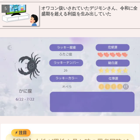
オワコン扱いされていたデジモンさん、令和に全
盛期を超える利益を生み出していた
M
u