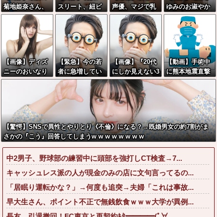
菊地姫奈さん、
スリート、紐ビ
声優、マジで乳
ゆみのお淑やか
乳がとんでもな
キニ姿でえっち
がデカいwwww
なお乳が好きな
いことになる
な肉体ボロンww
wwwww
奴wwwwwww
w
【画像】ディズ
【緊急】今の若
【画像】『20代
【動画】手術中
ニーのおいなり
者に急増してい
にしか見えない3
に熊本地震直撃
巻（600円）、
る『コレ』依
0代女子』がこち
やばすぎる
流石にアレすぎ
存、めちゃくち
らです←お前ら
て賛否両論の大
ゃ深刻な模様w
から見てど
炎上をしてしま
w w w w w w w
う？？？？？？
うw w w w w w
w w
？
【驚愕】SNSで異性とやりとり《不倫》になる？→既婚男女の約7割がま
w
さかの『こう』回答してしまうw w w w w w w w
中2男子、野球部の練習中に頭部を強打しCT検査→7...
キャッシュレス派の人が現金のみの店に文句言ってるの...
「居眠り運転かな？」→何度も追突→夫婦「これは事故...
早大生さん、ポイント不正で無銭飲食ｗｗｗ大学が異例...
長友、引退撤回！FC東京と再契約ｷﾀ━━━━(ﾟ∀...