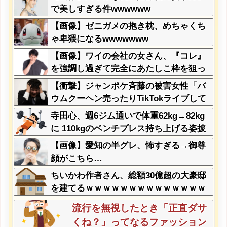
で美しすぎる件wwwwww
【画像】ゼニガメの抱き枕、めちゃくち
ゃ卑猥になるwwwwwww
【画像】ワイの会社の女さん、『コレ』
を強調し過ぎて完全にあたしこ枠を狙っ
てるんだがw w w w w w w w w w w w
【衝撃】ジャンポケ斉藤の被害女性「バ
ウムクーヘン売ったりTikTokライブして
てムカついたから示談しなかった」←コ
寺田心、週6ジム通いで体重62kg→82kg
レってさ…
に 110kgのベンチプレス持ち上げる姿披
露
【画像】愛知の半グレ、怖すぎる→御尊
顔がこちら…
ちいかわ作者さん、総額30億超の大豪邸
を建てるｗｗｗｗｗｗｗｗｗｗｗｗｗｗ
ｗｗｗｗｗ
流行を無視したとき「正直ダサ
くね？」ってなるファッション