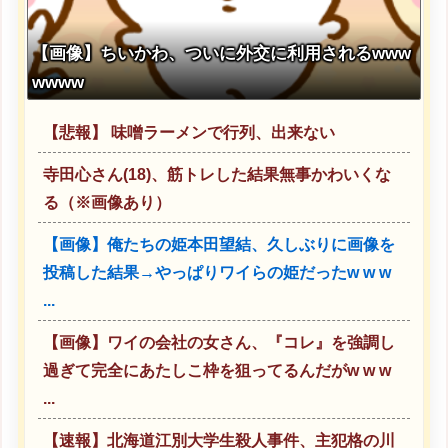
【画像】ちいかわ、ついに外交に利用されるwww
wwww
【悲報】 味噌ラーメンで行列、出来ない
寺田心さん(18)、筋トレした結果無事かわいくな
る（※画像あり）
【画像】俺たちの姫本田望結、久しぶりに画像を
投稿した結果→やっぱりワイらの姫だったw w w
...
【画像】ワイの会社の女さん、『コレ』を強調し
過ぎて完全にあたしこ枠を狙ってるんだがw w w
...
【速報】北海道江別大学生殺人事件、主犯格の川