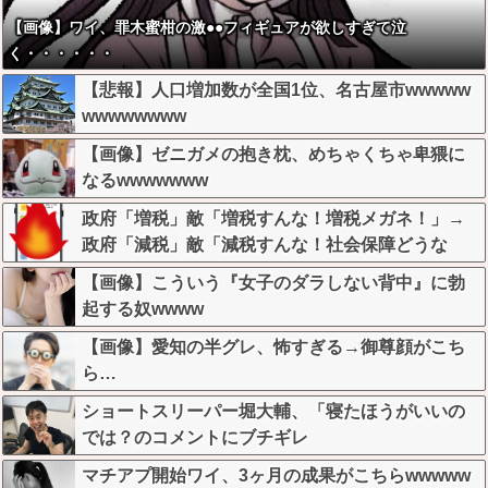
【画像】ワイ、罪木蜜柑の激●●フィギュアが欲しすぎて泣
く・・・・・・
【悲報】人口増加数が全国1位、名古屋市wwwww
wwwwwwww
【画像】ゼニガメの抱き枕、めちゃくちゃ卑猥に
なるwwwwwww
政府「増税」敵「増税すんな！増税メガネ！」→
政府「減税」敵「減税すんな！社会保障どうな
る！」
【画像】こういう『女子のダラしない背中』に勃
起する奴wwww
【画像】愛知の半グレ、怖すぎる→御尊顔がこち
ら…
ショートスリーパー堀大輔、「寝たほうがいいの
では？のコメントにブチギレ
マチアプ開始ワイ、3ヶ月の成果がこちらwwwww