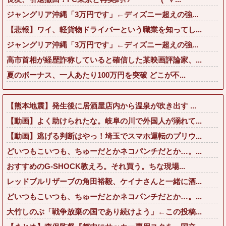
ジャングリア沖縄「3万円です」←ディズニー超えの強...
【悲報】ワイ、軽貨物ドライバーという職業を知ってし...
ジャングリア沖縄「3万円です」←ディズニー超えの強...
高市首相が経歴詐称していると確信した某映画評論家、...
夏のボーナス、一人あたり100万円を突破 どこが不...
【熊本地震】発生後に居酒屋店内から温泉が吹き出す ...
【動画】よく助けられたな。岐阜の川で外国人が溺れて...
【動画】逃げる判断はやっ！埼玉でスマホ運転のプリウ...
どいつもこいつも、ちゅーだとかネコパンチだとか…。...
おすすめのG-SHOCK教えろ。それ買う。ちな現場...
レッドブルリザーブの角田裕毅、ケイナさんと一緒に酒...
どいつもこいつも、ちゅーだとかネコパンチだとか…。...
大竹しのぶ「戦争放棄の国であり続けよう」←この投稿...