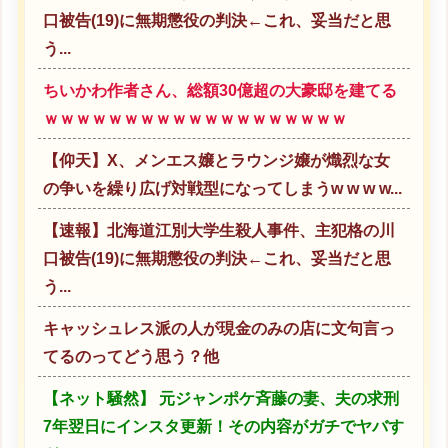
口被告(19)に無期懲役の判決←これ、妥当だと思
う...
ちいかわ作者さん、総額30億超の大豪邸を建てる
ｗｗｗｗｗｗｗｗｗｗｗｗｗｗｗｗｗｗｗ
【仰天】X、メンエス嬢とラウンジ嬢が熾烈な女
の争いを繰り広げ対戦型になってしまうw w w w...
【速報】北海道江別大学生殺人事件、主犯格の川
口被告(19)に無期懲役の判決←これ、妥当だと思
う...
キャッシュレス派の人が現金のみの店に文句言っ
てるのってどう思う？他
【ネット騒然】 元ジャンポケ斉藤の妻、夫の求刑
7年翌日にインスタ更新！その内容がガチでヤバす