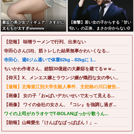
最近の美少女フィギュア、さすがに
【衝撃】若い女の子からする「甘い
太ももが太すぎwwwww
匂い」の正体、まさか分からないD
Tなんておらんよな？よな？w w w
w w w w w w w w
【悲報】 味噌ラーメンで行列、出来ない
寺田心さん(18)、筋トレした結果無事かわいくなる...
寺田心、週6ジム通いで体重62kg→82kgに 1...
ちいかわ作者さん、総額30億超の大豪邸を建てるｗｗ...
【仰天】X、メンエス嬢とラウンジ嬢が熾烈な女の争い...
【速報】北海道江別大学生殺人事件、主犯格の川口被告...
【画像】 女の子「お●ぱいデカいせいで太って見える...
【画像】 ワイの会社の女さん、『コレ』を強調し過ぎ...
ワイの上司がカラオケでT-BOLANばっかり歌うん...
【朗報】山﨑愛生「けんぱなぱっぱぱん！」←