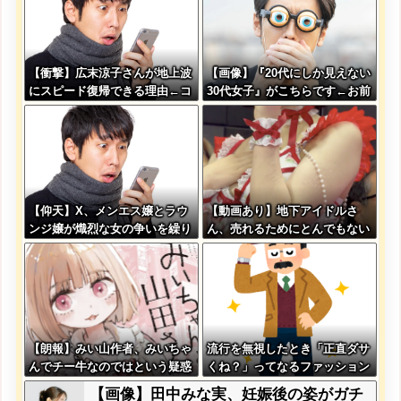
【衝撃】広末涼子さんが地上波
【画像】『20代にしか見えない
にスピード復帰できる理由←コ
30代女子』がこちらです←お前
レ、誰にも分からない模様w w
らから見てどう？？？？？？？
w w w w w w
【仰天】X、メンエス嬢とラウ
【動画あり】地下アイドルさ
ンジ嬢が熾烈な女の争いを繰り
ん、売れるためにとんでもない
広げ対戦型になってしまうw w
格好でここまでしなきゃいけな
w w w w w w
いと判明ｗｗｗｗｗ
【朗報】みい山作者、みいちゃ
流行を無視したとき「正直ダサ
んでチー牛なのではという疑惑
くね？」ってなるファッション
が生まれるwwwwwww
上げてけ
【画像】田中みな実、妊娠後の姿がガチ