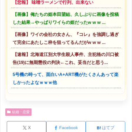
【悲報】 味噌ラーメンで行列、出来ない
【画像】俺たちの姫本田望結、久しぶりに画像を投稿
した結果→やっぱりワイらの姫だったw w w ...
【画像】ワイの会社の女さん、『コレ』を強調し過ぎ
て完全にあたしこ枠を狙ってるんだがw w w ...
【速報】北海道江別大学生殺人事件、主犯格の川口被
告(19)に無期懲役の判決←これ、妥当だと思う...
5号機の時って、面白いA+ART機がたくさんあって楽
しかったよなｗｗｗ他
結婚・恋愛
X
Facebook
はてブ