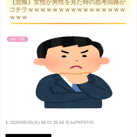
【悲報】女性が男性を見た時の思考回路が
t
コチラｗｗｗｗｗｗｗｗｗｗｗｗｗｗｗｗ
e
ｗｗｗ
結婚・恋愛
1:
2026/05/26(火) 06:01:36.66 ID:kzPKP97V0