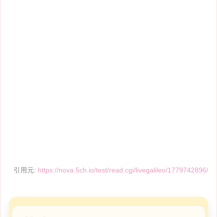
引用元:
https://nova.5ch.io/test/read.cgi/livegalileo/1779742896/