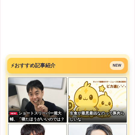
⚡
おすすめ記事紹介
NEW
ショートスリーパー堀大
生食が最悪最凶なのって豚肉ら
NEW
輔、「寝たほうがいいのでは？
しいな
のコメントにブチギレ