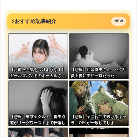
⚡
おすすめ記事紹介
NEW
【お前らも気をつけような！】
【悲報】江口寿史さん、パクリ
ガールズバンドのボーカルさ
炎上後に受注ゼロだった
ん、客席ダイブした結果『こ
う』なってしまいお気持ち表明
してしまう…
【悲報】東京ヤクルト、得失点
【悲報】ヤニねこで抜けるキャ
差がリーグワーストまで転落し
ラ、74%が一致してしま
てしまう
う・・・