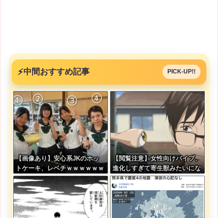
⚡
中間おすすめ記事
PICK-UP!!
【画像あり】安心系JKのホッ
【閲覧注意】女性向けバイブ、
トケーキ、レベチｗｗｗｗｗｗ
進化しすぎて寄生獣みたいにな
ｗｗｗｗｗｗｗｗｗｗｗｗｗｗ
ってしまう・・・
ｗｗｗｗ