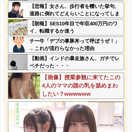
ｗｗｗｗｗｗｗｗｗ
【悲報】女さん、歩行者を轢いた挙句、
道路に倒れてどえらいことになってしま
うw w w w w w w
【朗報】SES10年目で年収400万円のワ
イ、転職するか迷う
チー牛「デブの事豚丼って呼ぼうぜ！」
←これが流行らなかった理由
【動画】インドの暴走族さん、ガチでレ
ベチだった・・・
【画像】授業参観に来てたこの
4人のママの誰の乳を舐めまわ
したい？wwwwww