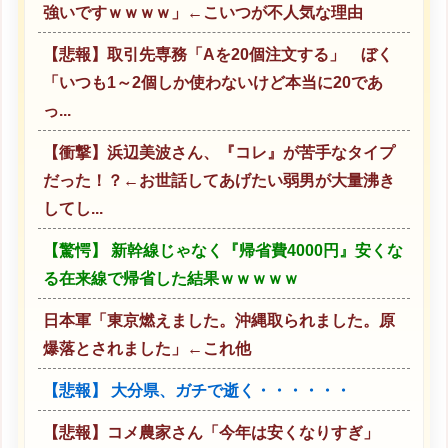
強いですｗｗｗｗ」←こいつが不人気な理由
【悲報】取引先専務「Aを20個注文する」 ぼく
「いつも1～2個しか使わないけど本当に20であ
っ...
【衝撃】浜辺美波さん、『コレ』が苦手なタイプ
だった！？←お世話してあげたい弱男が大量沸き
してし...
【驚愕】 新幹線じゃなく『帰省費4000円』安くな
る在来線で帰省した結果ｗｗｗｗｗ
日本軍「東京燃えました。沖縄取られました。原
爆落とされました」←これ他
【悲報】 大分県、ガチで逝く・・・・・・
【悲報】コメ農家さん「今年は安くなりすぎ」