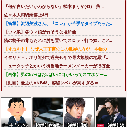
「何が言いたいかわからない」松本まりか(41) 熊...
佐々木大輔騎乗停止4日
【衝撃】浜辺美波さん、『コレ』が苦手なタイプだった...
【ウマ娘】各ウマ娘が弱そうな場所他
隣の椅子の背もたれに肘を置いてスロット打つ奴←これ...
【オカルト】 なぜ人工宇宙のこの世界の方が、本物の...
イタリア・ナポリ近郊で過去40年で最大規模の地震「...
ニュータッチとかいう御当地ラーメンメーカーがほぼ全...
【画像】男の87%はお○ぱいに目がいってスマホケー...
【動画】最近のAKB48、容姿レベルが高すぎるｗ
チー牛「デブの
【衝撃】葬儀屋
【衝撃】蓮舫
【衝撃】浜
NEW