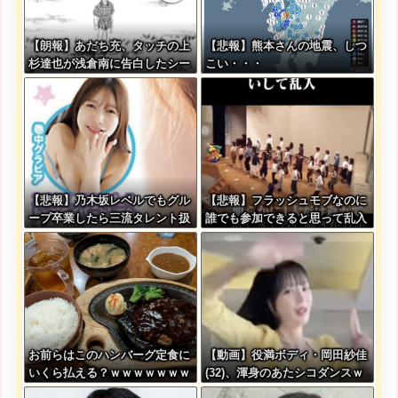
【朗報】あだち充、タッチの上
【悲報】熊本さんの地震、しつ
杉達也が浅倉南に告白したシー
こい・・・
ンを完全再現ｗｗｗｗｗ
【悲報】乃木坂レベルでもグル
【悲報】フラッシュモブなのに
ープ卒業したら三流タレント扱
誰でも参加できると思って乱入
いになる模様・・・
した結果ｗｗｗｗｗｗｗｗｗｗ
お前らはこのハンバーグ定食に
【動画】役満ボディ・岡田紗佳
いくら払える？ｗｗｗｗｗｗｗ
(32)、渾身のあたシコダンスｗ
ｗｗｗ
ｗｗｗｗｗ