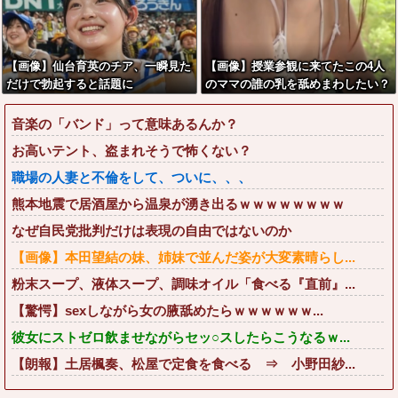
【画像】仙台育英のチア、一瞬見た
【画像】授業参観に来てたこの4人
だけで勃起すると話題に
のママの誰の乳を舐めまわしたい？
wwwwww
音楽の「バンド」って意味あるんか？
お高いテント、盗まれそうで怖くない？
職場の人妻と不倫をして、ついに、、、
熊本地震で居酒屋から温泉が湧き出るｗｗｗｗｗｗｗｗ
なぜ自民党批判だけは表現の自由ではないのか
【画像】本田望結の妹、姉妹で並んだ姿が大変素晴らし...
粉末スープ、液体スープ、調味オイル「食べる『直前』...
【驚愕】sexしながら女の腋舐めたらｗｗｗｗｗｗ...
彼女にストゼロ飲ませながらセッ○スしたらこうなるｗ...
【朗報】土居楓奏、松屋で定食を食べる ⇒ 小野田紗...