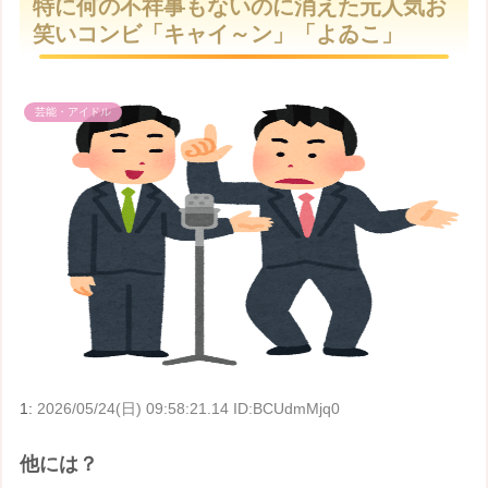
特に何の不祥事もないのに消えた元人気お
t
笑いコンビ「キャイ～ン」「よゐこ」
e
芸能・アイドル
1:
2026/05/24(日) 09:58:21.14 ID:BCUdmMjq0
他には？