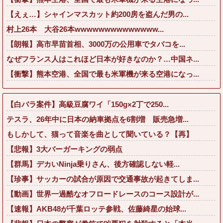
【えぇ…】シャインマスカット約200房を盗んだ男の...
村上26本 大谷26本wwwwwwwwwwwwww...
【朗報】高市早苗首相、3000万の公用車でタバコを...
なぜフランス人はこれほど日本が好きなのか？…中国ネ...
【衝撃】熊本空港、全国で最も米軍機が来る空港になっ...
【白バラ案件】高級豆腐ワイ「150g×2丁で250...
テスラ、26年中に日本の納車拠点を6割増 販売急増...
もしかして、猫って音楽を曲として聞いている？【再】
【悲報】3大バーガーキングの弱点
【群馬】デカいNinja乗りさん、後方確認しない軽...
【珍事】サッカーの試合が原因で交通事故が起きてしま...
【動画】世界一過酷なオフロードレースのコース設計が...
【速報】AKB48が千葉ロッテ参戦、佐藤綺星の始球...