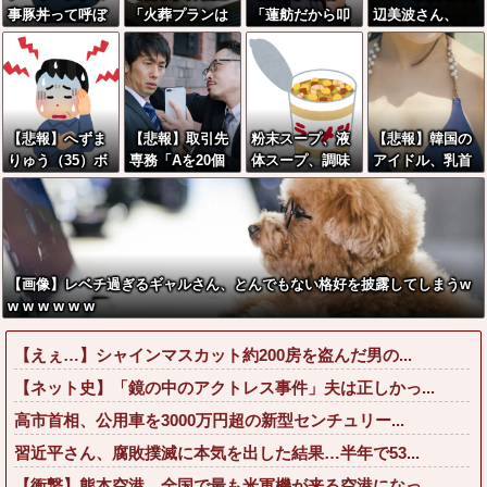
事豚丼って呼ぼ
「火葬プランは
「蓮舫だから叩
辺美波さん、
うぜ！」←これ
どうなさいます
いて良いという
『コレ』が苦手
が流行らなかっ
か？」ワイ喪主
報道に向き合い
なタイプだっ
た理由
「直葬で(即
ます！」X民
た！？←お世話
答)」→結果ァw
「高市だから叩
してあげたい弱
w w w w w w w
いて良いをやっ
男が大量沸きし
【悲報】へずま
【悲報】取引先
粉末スープ、液
【悲報】韓国の
w w
てるのがお前だ
てしまうw w w
りゅう（35）ボ
専務「Aを20個
体スープ、調味
アイドル、乳首
ろ」←これ…w
w w w w w w
ランティアのた
注文する」 ぼ
オイル「食べる
をイジられ放送
w
め熊本に行くも
く「いつも1～2
『直前』に入れ
中に絶頂を迎え
体調不良で病院
個しか使わない
てくださ
る...
に行く
けど本当に20で
い！！」
あってる？」
【画像】レベチ過ぎるギャルさん、とんでもない格好を披露してしまうw
取専「あって
w w w w w w
る」→結果『こ
う』なったんだ
【えぇ…】シャインマスカット約200房を盗んだ男の...
がコレワイが悪
いん
【ネット史】「鏡の中のアクトレス事件」夫は正しかっ...
か？？？？？？
高市首相、公用車を3000万円超の新型センチュリー...
？？
習近平さん、腐敗撲滅に本気を出した結果…半年で53...
【衝撃】熊本空港、全国で最も米軍機が来る空港になっ...