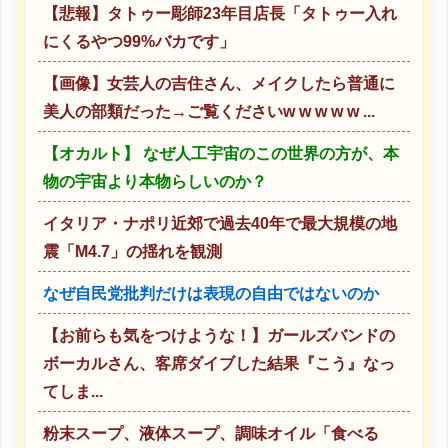
【悲報】タトゥー彫師23年目店長「タトゥー入れ
にくるやつ99%バカです」
【画像】女芸人の吉住さん、メイクしたら普通に
美人の部類だった→ご覧くださいw w w w w ...
【オカルト】 なぜ人工宇宙のこの世界の方が、本
物の宇宙より本物らしいのか？
イタリア・ナポリ近郊で過去40年で最大規模の地
震「M4.7」の揺れを観測
なぜ自民党批判だけは表現の自由ではないのか
【お前らも気をつけような！】ガールズバンドの
ボーカルさん、客席ダイブした結果『こう』なっ
てしま...
粉末スープ、液体スープ、調味オイル「食べる