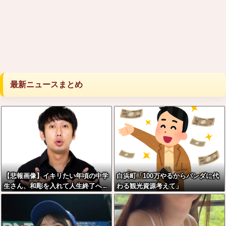
最新ニュースまとめ
【悲報画像】イキリたい年頃の中学
白浜町「100万やるからパンダに代
生さん、和彫を入れて人生終了へ←
わる観光資源考えて」
これw w w w w w