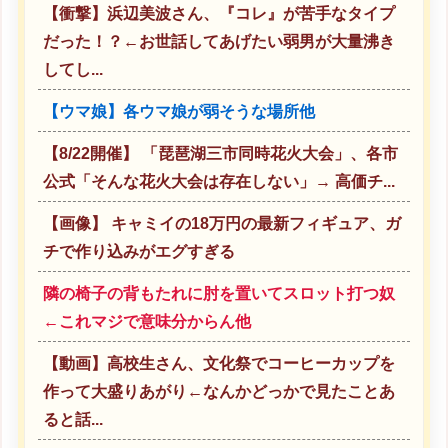
【衝撃】浜辺美波さん、『コレ』が苦手なタイプ
だった！？←お世話してあげたい弱男が大量沸き
してし...
【ウマ娘】各ウマ娘が弱そうな場所他
【8/22開催】 「琵琶湖三市同時花火大会」、各市
公式「そんな花火大会は存在しない」→ 高価チ...
【画像】 キャミイの18万円の最新フィギュア、ガ
チで作り込みがエグすぎる
隣の椅子の背もたれに肘を置いてスロット打つ奴
←これマジで意味分からん他
【動画】高校生さん、文化祭でコーヒーカップを
作って大盛りあがり←なんかどっかで見たことあ
ると話...