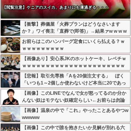
【閲覧注意】ケニアのスイカ、あまりにも薄過ぎる・・・
【衝撃】葬儀屋「火葬プランはどうなさいます
か？」ワイ喪主「直葬で(即答)」→結果ァw w w w
w w w w w w
お前らはこのハンバーグ定食にいくら払える？ｗ
ｗｗｗｗｗｗｗｗｗ
【画像あり】安心系JKのホットケーキ、レベチｗ
ｗｗｗｗｗｗｗｗｗｗｗｗｗｗｗｗｗｗｗｗｗｗ
ｗ
【悲報】取引先専務「Aを20個注文する」 ぼく
「いつも1～2個しか使わないけど本当に20であっ
てる？」 取専「あってる」→結果『こう』なっ
【画像】このLINEでなんで女が怒ってるのか分か
たんだがコレワイが悪いんか？？？？？？？？
んない奴はモテない奴確定らしい←お前らは勿論
わかるよな？？？？？？？
【画像】温泉の中で「これ」やったことあるやつw
wwwww
【画像】この中で誰を抱きたいか見解が別れる六