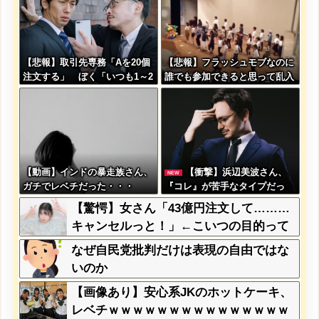
【悲報】取引先専務「Aを20個
【悲報】フラッシュモブなのに
注文する」 ぼく「いつも1～2
誰でも参加できると思って乱入
個しか使わないけど本当に20で
した結果ｗｗｗｗｗｗｗｗｗｗ
あってる？」 取専「あって
る」→結果『こう』なったんだ
がコレワイが悪いん
か？？？？？？？？
【動画】インドの暴走族さん、
【衝撃】浜辺美波さん、
NEW
ガチでレベチだった・・・
『コレ』が苦手なタイプだっ
た！？←お世話してあげたい弱
【驚愕】女さん「43億円注文して………
男が大量沸きしてしまうw w w
キャンセルっと！」←こいつの目的って
w w w w w w
一体なんなの？？？？？？？
なぜ自民党批判だけは表現の自由ではな
いのか
【画像あり】安心系JKのホットケーキ、
レベチｗｗｗｗｗｗｗｗｗｗｗｗｗｗｗ