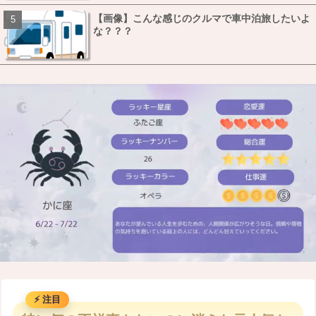
【画像】こんな感じのクルマで車中泊旅したいよ
な？？？
M
u