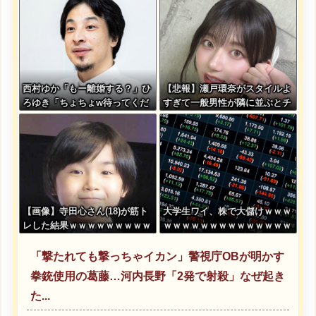
西村ゆか「もー離婚する？」ひ
【悲報】瀬戸環奈がスタイルよ
ろゆき「ちょちょw待ってくだ
すぎて一般男性が隣に並ぶとチ
さいよー」←これさぁ
ンチクリンに見えてしまう
【画像】寺田心さん(18)が筋ト
大学生ワイ、株で大儲けｗｗｗ
レした結果ｗｗｗｗｗｗｗｗｗ
ｗｗｗｗｗｗｗｗｗｗｗｗｗｗ
ｗｗｗｗｗｗｗｗｗｗ
ｗｗｗｗｗｗ
「撃たれても撃っちゃイカン」警視庁OBが明かす
拳銃使用の葛藤…河内長野「2発で射殺」なぜ起き
た...