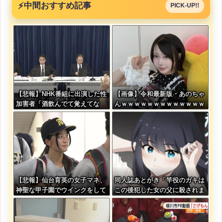
⚡
中間おすすめ記事
PICK-UP!!
【悲報】NHK番組に出演した性
【画像】令和最新版・あのちゃ
加害者「酒飲んでて覚えてな
んｗｗｗｗｗｗｗｗｗｗｗｗｗ
い」
ｗ
【悲報】仙台育英の女子マネ、
同人誌あとがき「竿役のガキは
神聖な甲子園でウインクをして
この後犯した女の父に殺されま
しまう
す」