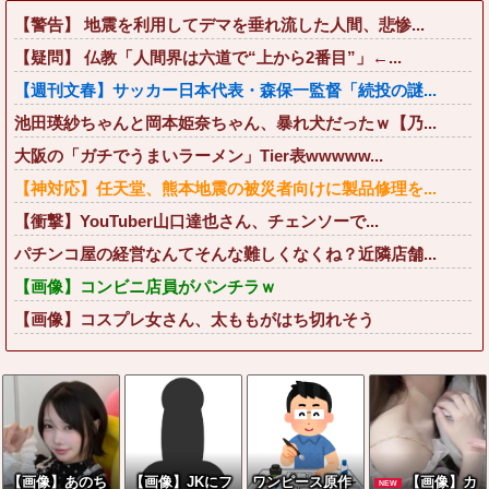
【警告】 地震を利用してデマを垂れ流した人間、悲惨...
【疑問】 仏教「人間界は六道で“上から2番目”」←...
【週刊文春】サッカー日本代表・森保一監督「続投の謎...
池田瑛紗ちゃんと岡本姫奈ちゃん、暴れ犬だったｗ【乃...
大阪の「ガチでうまいラーメン」Tier表wwwww...
【神対応】任天堂、熊本地震の被災者向けに製品修理を...
【衝撃】YouTuber山口達也さん、チェンソーで...
パチンコ屋の経営なんてそんな難しくなくね？近隣店舗...
【画像】コンビニ店員がパンチラｗ
【画像】コスプレ女さん、太ももがはち切れそう
【画像】あのち
【画像】JKにフ
ワンピース原作
【画像】カ
NEW