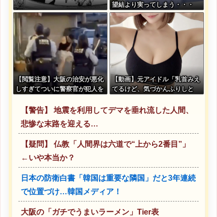
望結より実ってしまう・・・
【閲覧注意】大阪の治安が悪化
【動画】元アイドル「乳首みえ
しすぎてついに警察官が犯人を
てるけど、気づかんふりしと
銃殺。いよいよアメリカみたい
こ」
になってきたな
【警告】 地震を利用してデマを垂れ流した人間、
悲惨な末路を迎える…
【疑問】 仏教「人間界は六道で“上から2番目”」
←いや本当か？
日本の防衛白書「韓国は重要な隣国」だと3年連続
で位置づけ…韓国メディア！
大阪の「ガチでうまいラーメン」Tier表