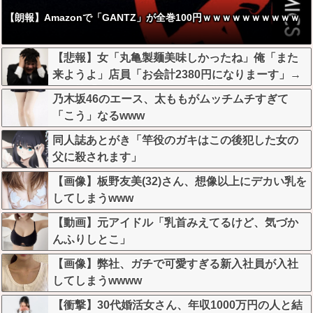
【朗報】Amazonで「GANTZ」が全巻100円ｗｗｗｗｗｗｗｗｗｗ
【悲報】女「丸亀製麺美味しかったね」俺「また
来ようよ」店員「お会計2380円になりまーす」→
その後『こう』なったんだが俺悪くないよ
乃木坂46のエース、太ももがムッチムチすぎて
な？？？？？？？？
「こう」なるwww
同人誌あとがき「竿役のガキはこの後犯した女の
父に殺されます」
【画像】板野友美(32)さん、想像以上にデカい乳を
してしまうwww
【動画】元アイドル「乳首みえてるけど、気づか
んふりしとこ」
【画像】弊社、ガチで可愛すぎる新入社員が入社
してしまうwwww
【衝撃】30代婚活女さん、年収1000万円の人と結