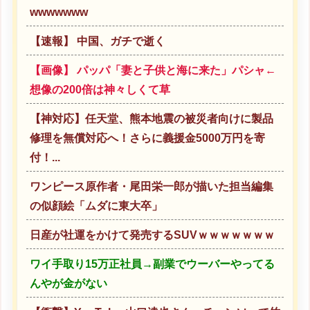
wwwwwww
【速報】 中国、ガチで逝く
【画像】 パッパ「妻と子供と海に来た」パシャ←
想像の200倍は神々しくて草
【神対応】任天堂、熊本地震の被災者向けに製品
修理を無償対応へ！さらに義援金5000万円を寄
付！...
ワンピース原作者・尾田栄一郎が描いた担当編集
の似顔絵「ムダに東大卒」
日産が社運をかけて発売するSUVｗｗｗｗｗｗｗ
ワイ手取り15万正社員→副業でウーバーやってる
んやが金がない