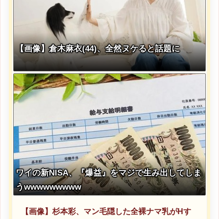
【画像】倉木麻衣(44)、全然ヌケると話題に
ワイの新NISA、『爆益』をマジで生み出してしま
うwwwwwwwww
【画像】杉本彩、マン毛隠した全裸ナマ乳がHす