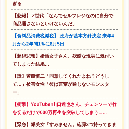
ぎる
【悲報】 Z世代「なんでセルフレジなのに自分で
商品通さないといけないんだ」
【食料品消費税減税】 政府が基本方針決定 来年4
月から2年間1％に8月5日
【超絶悲報】婚活女子さん、残酷な現実に気付い
てしまった結果…
【謎】斉藤慎二「同意してくれたよね？どうし
て…」被害女性「彼は言葉が通じないモンスタ
ー」
【衝撃】YouTuber山口達也さん、チェンソーで竹
を切るだけで600万再生を突破してしまう←...
【緊急】爆美女「すみません。砲弾3つ持ってきま