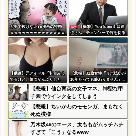
ガチで抜けない●●漫画の特徴
【衝撃】YouTuber山口達
NEW
ｗｗｗｗｗｗｗｗｗｗｗｗｗｗ
也さん、チェンソーで竹を切る
ｗｗｗｗｗｗｗｗ
だけで600万再生を突破してし
まう←正直、こう言うのでいい
んだよなw w w w w w w w
【動画】元アイドル「乳首みえ
【悲報】31歳女性「リボ払いが
てるけど、気づかんふりしと
10年たっても終わりません」←
こ」
これw w w w w w w
【悲報】仙台育英の女子マネ、神聖な甲
子園でウインクをしてしまう
【悲報】ちいかわのモモンガ、まもなく
死ぬ模様
乃木坂46のエース、太ももがムッチムチ
すぎて「こう」なるwww