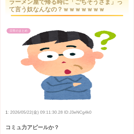
ラーメン屋で帰る時に「ごちそうさま」っ
t
て言う奴なんなの？ｗｗｗｗｗｗｗ
e
日常のまとめ
1:
2026/05/22(金) 09:11:30.28 ID:J3eNCg4k0
コミュ力アピールか？