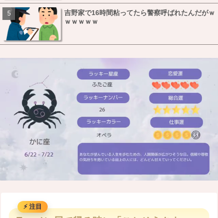
吉野家で16時間粘ってたら警察呼ばれたんだがｗ
ｗｗｗｗｗ
M
u