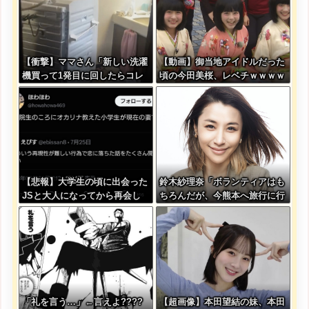
【衝撃】ママさん「新しい洗濯
【動画】御当地アイドルだった
機買って1発目に回したらコレ
頃の今田美桜、レベチｗｗｗｗ
w」
ｗｗｗｗｗｗｗｗｗｗｗｗｗｗ
【悲報】大学生の頃に出会った
鈴木紗理奈「ボランティアはも
JSと大人になってから再会し
ちろんだが、今熊本へ旅行に行
結婚した男、大炎上してしまう
くことも支援になる」
「礼を言う…」←言えよ????
【超画像】本田望結の妹、本田