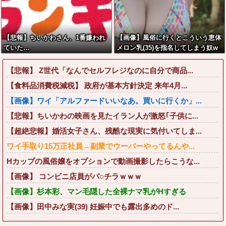
【悲報】ちいかわさん、1番嫌われ
【画像】風俗に行くとこういう恵体
ていた…
メロン乳(35)を指名してしまう奴w
wwww
【悲報】 Z世代「なんでセルフレジなのに自分で商品...
【食料品消費税減税】 政府が基本方針決定 来年4月...
【画像】ワイ「アルファードいいなあ。買いに行くか」...
【悲報】ちいかわの映画を見たイラン人が激怒｢子供に...
【超絶悲報】婚活女子さん、残酷な現実に気付いてしま...
ワイ手取り15万正社員→副業でウーバーやってるんや...
Hカップの風俗嬢をオプションで動画撮影したらこうな...
【画像】 コンビニ店員がパ○チラｗｗｗ
【画像】杉本彩、マン毛隠した全裸ナマ乳がHすぎる
【画像】田中みな実(39) 妊娠中でも露出多めのド...