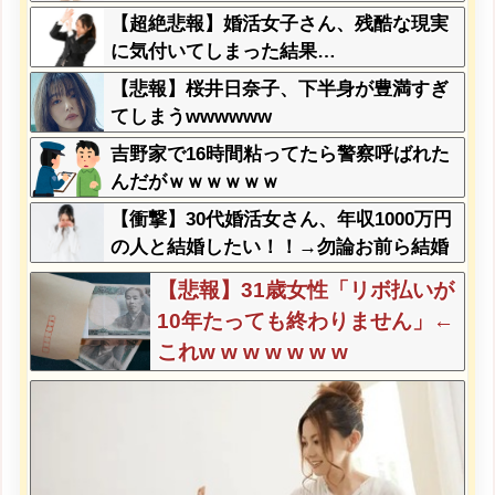
【超絶悲報】婚活女子さん、残酷な現実
に気付いてしまった結果…
【悲報】桜井日奈子、下半身が豊満すぎ
てしまうwwwwww
吉野家で16時間粘ってたら警察呼ばれた
んだがｗｗｗｗｗｗ
【衝撃】30代婚活女さん、年収1000万円
の人と結婚したい！！→勿論お前ら結婚
してあげるよな？？？？？？？
【悲報】31歳女性「リボ払いが
10年たっても終わりません」←
これw w w w w w w