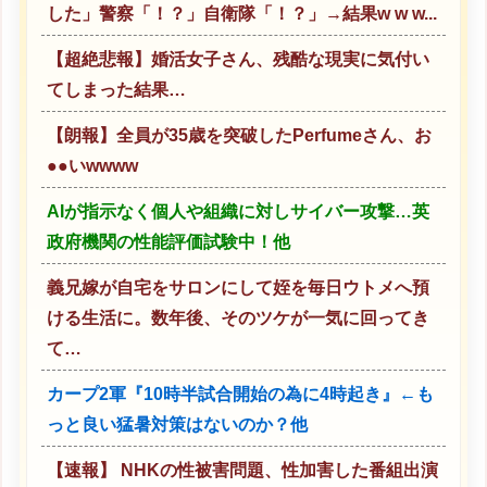
した」警察「！？」自衛隊「！？」→結果w w w...
【超絶悲報】婚活女子さん、残酷な現実に気付い
てしまった結果…
【朗報】全員が35歳を突破したPerfumeさん、お
●●いwwww
AIが指示なく個人や組織に対しサイバー攻撃…英
政府機関の性能評価試験中！他
義兄嫁が自宅をサロンにして姪を毎日ウトメへ預
ける生活に。数年後、そのツケが一気に回ってき
て…
カープ2軍『10時半試合開始の為に4時起き』←も
っと良い猛暑対策はないのか？他
【速報】 NHKの性被害問題、性加害した番組出演