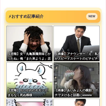
⚡
おすすめ記事紹介
NEW
【悲報】女「丸亀製麺美味しか
【画像】アナウンサー「え、私
ったね」俺「また来ようよ」店
がスピードスケートのピチピチ
員「お会計2380円になりまー
ユニフォーム着るんですか…？
す」→その後『こう』なったん
ﾑﾁｨ！！」←これはお前らに刺
だが俺悪くないよ
さるやろw w w w w w w w
な？？？？？？？？
【悲報】ちいかわのモモンガ、
【画像】あいみょんの横顔、ガ
まもなく死ぬ模様
チでヌけると話題にwwww