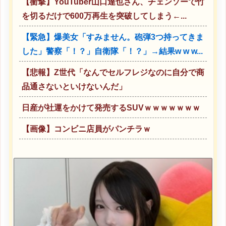
【衝撃】YouTuber山口達也さん、チェンソーで竹
を切るだけで600万再生を突破してしまう←...
【緊急】爆美女「すみません。砲弾3つ持ってきま
した」警察「！？」自衛隊「！？」→結果w w w...
【悲報】Z世代「なんでセルフレジなのに自分で商
品通さないといけないんだ」
日産が社運をかけて発売するSUVｗｗｗｗｗｗｗ
【画像】コンビニ店員がパンチラｗ