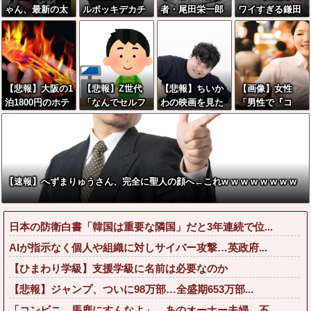
ゃん、最新の太
ルボッキデカチ
者・尾田栄一郎
ワイすぎる鎌田
ももがあまりに
ン見せた時の反
が描いた担当編
美礼棋士、サン
もシコすぎる件
応集がこちらww
集の似顔絵「ム
タコスが性的す
ダに東大卒」
ぎる
【悲報】大阪の1
【悲報】Z世代
【悲報】ちいか
【画像】女性
泊1800円のホテ
「なんでセルフ
わの映画を見た
「男性で『コ
ル、ガチでヤバ
レジなのに自分
イラン人が激怒
レ』やってくれ
すぎて炎上www
で商品通さない
｢子供に見せる内
る人、あれ、嬉
www
といけないん
容じゃない｡悪影
しいですw」→
だ」
響は計り知れな
まさかの行為が
い｣←これw w w
こちらw w w w
【速報】へずまりゅうさん、完全に聖人の顔へ←これw w w w w w w w
w w w w w w
w w w w w
日本の防衛白書「韓国は重要な隣国」だと3年連続で位...
AIが指示なく個人や組織に対しサイバー攻撃…英政府...
【ひまわり学級】支援学級に名前は必要なのか
【悲報】ジャンプ、ついに98万部…全盛期653万部...
「コンビニ、馬鹿にすんなよ」→あのオーナー夫婦、不...