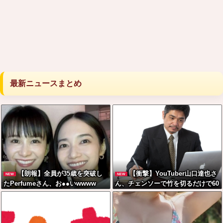
最新ニュースまとめ
【朗報】全員が35歳を突破し
【衝撃】YouTuber山口達也さ
NEW
NEW
たPerfumeさん、お●●いwwww
ん、チェンソーで竹を切るだけで60
0万再生を突破してしまう←正直、
こう言うのでいいんだよなw w w w
w w w w