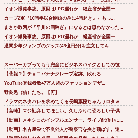
イオン爆発事故、原因はLPG漏れか…経産省が全国一...
カープ2軍『10時半試合開始の為に4時起き』←もっ...
まさか敗因が『早川の回跨ぎ』になるとは思わなかった...
イオン爆発事故、原因はLPG漏れか…経産省が全国一...
週間少年ジャンプのグッズ(43億円分)を注文してキ...
スーパーカブってもう完全にビジネスバイクとしての役...
【悲報？】チョコバナナクレープ定跡、敗れる
YouTube登録者数47万人超のファッションデザ...
野良黒（猫）たち。【再】
ドラマのネタバレを求めてくる長嶋凛桜ちゃんワロタｗ...
【宮崎】マジ勘弁してほしい。久しぶりに恐ろしい子供...
【動画】メキシコのインフルエンサー、ライブ配信中に...
【動画】名古屋栄で不良外人が警察官を突き飛ばす。逮...