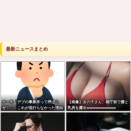
最新ニュースまとめ
チー牛「デブの事豚丼って呼ぼう
【画像】女の子さん、都庁前で膣と
ぜ！」←これが流行らなかった理由
乳房を露出wwwwwwwwww