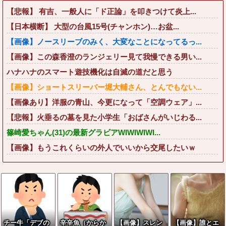
【悲報】 有吉、一般人に「ド正論」を叩きつけて炎上...
【日本横断】 大型の台風15号(チャンホン)…お盆...
【画像】ノースリーブのみく、大変なことになってるっ...
【画像】この森香澄のランジェリー見て我慢できる男い...
ハナハナのスマート遊技機化は自滅の道だと思う
【画像】ショートスリーバー堀大輔さん、とんでもない...
【画像あり】洋服の青山、今更になって「空調ウェア」...
【悲報】火垂るの墓を見た小学生「おばさんがいじわる...
篠崎愛ちゃん(31)の最新グラビアWIWIWIWI...
【画像】もうこれくらいの外人でいいから交尾したいｗ
チー牛「デブの
辛辛魚（からか
【画像】スレン
【画像】誰とエ