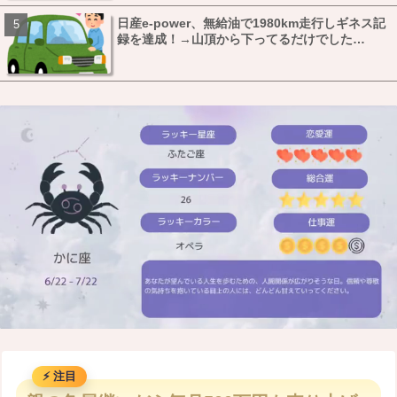
日産e-power、無給油で1980km走行しギネス記
録を達成！→山頂から下ってるだけでした…
M
u