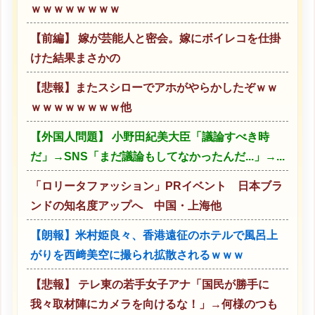
ｗｗｗｗｗｗｗｗ
【前編】 嫁が芸能人と密会。嫁にボイレコを仕掛
けた結果まさかの
【悲報】またスシローでアホがやらかしたぞｗｗ
ｗｗｗｗｗｗｗｗ他
【外国人問題】 小野田紀美大臣「議論すべき時
だ」→SNS「まだ議論もしてなかったんだ...」→...
「ロリータファッション」PRイベント 日本ブラ
ンドの知名度アップへ 中国・上海他
【朗報】米村姫良々、香港遠征のホテルで風呂上
がりを西﨑美空に撮られ拡散されるｗｗｗ
【悲報】 テレ東の若手女子アナ「国民が勝手に
我々取材陣にカメラを向けるな！」→何様のつも