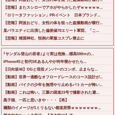
【悲報】またスシローでアホがやらかしたぞｗｗｗｗｗ...
「ロリータファッション」PRイベント 日本ブランド...
【悲報】阿波おどり、女性の体を狙った盗撮動画が横行...
某バラエティに出演した偏差値70エリート軍団、「こ...
【悲報】靖国神社、恒例の軍服コスプレ禁止に
｢サンダル登山の若者｣より実は危険…標高599ｍの...
iPhone4Sと初代SEあるんやが何年寝かせたら...
【日向坂46】OGと現役メンバーのコンボ、止まらな...
【動画】世界一過酷なオフロードレースのコース設計が...
【動画】バイクの少年を無理やり止めるパトカーが怖い...
【動画】これは怖い。三重の国道23号で撮影された避...
黒子猫、一匹と思いきや・・・【再】
麺類のイメージが1ミリもない都道府県ｗｗｗｗｗｗｗ...