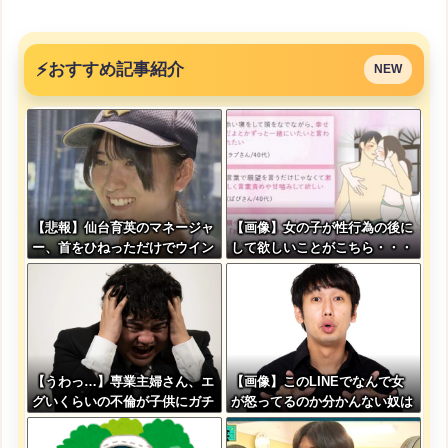
⚡
おすすめ記事紹介
NEW
【悲報】仙台育英のマネージャ
【画像】女の子が性行為の後に
ー、首をひねっただけでウイン
して欲しいことがこちら・・・
クしたことにされてしまうｗｗ
ｗ
【うわっ…】専業主婦さん、エ
【画像】このLINEでなんで女
グいくらいの不倫が子供にガチ
が怒ってるのか分かんない奴は
バレした結果…
モテない奴確定らしい←お前ら
は勿論わかるよ