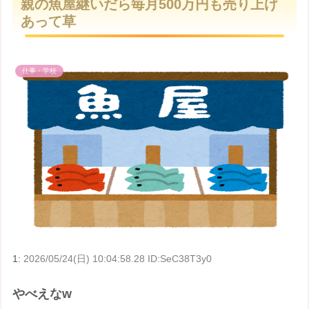
親の魚屋継いだら毎月500万円も売り上げ
t
あって草
e
仕事・学校
1:
2026/05/24(日) 10:04:58.28 ID:SeC38T3y0
やべえなw