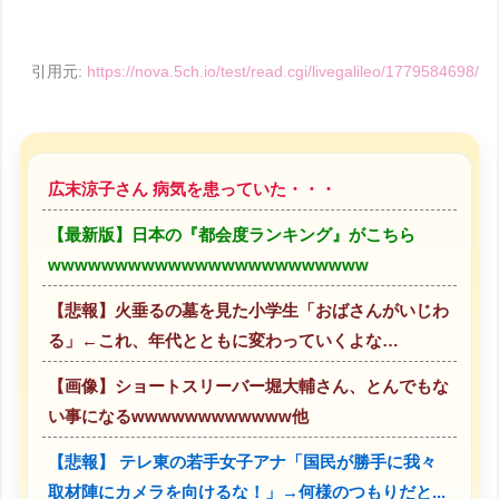
引用元:
https://nova.5ch.io/test/read.cgi/livegalileo/1779584698/
広末涼子さん 病気を患っていた・・・
【最新版】日本の『都会度ランキング』がこちら
wwwwwwwwwwwwwwwwwwwwwwww
【悲報】火垂るの墓を見た小学生「おばさんがいじわ
る」←これ、年代とともに変わっていくよな…
【画像】ショートスリーバー堀大輔さん、とんでもな
い事になるwwwwwwwwwwww他
【悲報】 テレ東の若手女子アナ「国民が勝手に我々
取材陣にカメラを向けるな！」→何様のつもりだと...