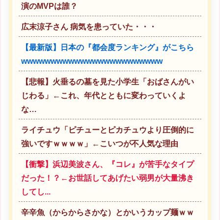
演のMVPは誰？
広末涼子さん 病気を患っていた・・・
【最新版】日本の『都会度ランキング』がこちら
wwwwwwwwwwwwwwwwwwwwwwww
【悲報】火垂るの墓を見た小学生「おばさんがい
じわる」←これ、年代とともに変わっていくよ
な…
ライチュウ「ピチューとピカチュウより圧倒的に
強いですｗｗｗｗ」←こいつが不人気な理由
【衝撃】浜辺美波さん、『コレ』が苦手なタイプ
だった！？←お世話してあげたい弱男が大量沸き
してし...
辛辛魚（からからさかな）とかいうカップ麺ｗｗ