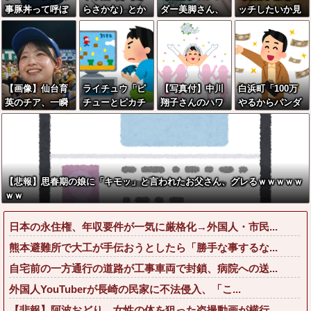
事豚丼って呼ぼ
らさかな）とか
ダー美脚さん、
ッチしたいか見
うぜ！」←これ
いうカップ麺ｗ
とんでもないダ
解が別れる六人
が流行らなかっ
ｗｗｗｗｗｗｗ
ンスを披露して
衆、見つかるww
た理由
ｗｗ
しまうwwwww
wwwww
wwww
【画像】仙台育
ライチュウ「ピ
【写真付】中川
白浜町「100万
英のチア、一瞬
チューとピカチ
翔子さんのハワ
やるからパンダ
見ただけで勃起
ュウより圧倒的
イの結婚式、何
に代わる観光資
すると話題に
に強いですｗｗ
故か旦那がいな
源考えて」
ｗｗ」←こいつ
い
が不人気な理由
【悲報】思春期の娘に「キモッ」と言われたお父さん、グレるｗｗｗｗｗ
ｗｗ
日本の永住権、年収要件が一気に厳格化→外国人・市民...
熊本避難所で大工が手伝おうとしたら「勝手な事するな...
自宅前の一方通行の道路が工事車両で封鎖、病院への送...
外国人YouTuberが長崎の民家に不法侵入、「こ...
【悲報】阿波おどり、女性の体を狙った盗撮動画が横行...