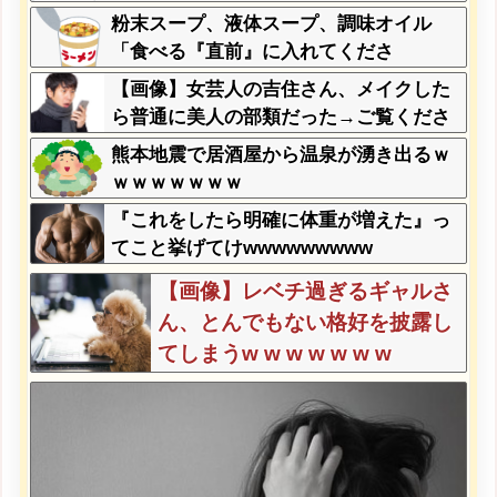
粉末スープ、液体スープ、調味オイル
「食べる『直前』に入れてくださ
い！！」
【画像】女芸人の吉住さん、メイクした
ら普通に美人の部類だった→ご覧くださ
いw w w w w w w w
熊本地震で居酒屋から温泉が湧き出るｗ
ｗｗｗｗｗｗｗ
『これをしたら明確に体重が増えた』っ
てこと挙げてけwwwwwwwww
【画像】レベチ過ぎるギャルさ
ん、とんでもない格好を披露し
てしまうw w w w w w w