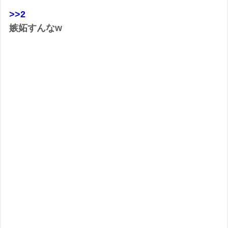
>>2
嫉妬すんなw