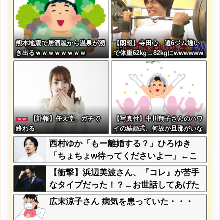
な？？？？？？？
熊本地震で居酒屋から温泉が湧
【朗報】寺田心、週6ジム通い
き出るｗｗｗｗｗｗｗｗ
で体重62kg→82kgにwwwwww
ww
【訃報】任天堂、ガチで
【写真付】中川翔子さんのハワ
NEW
終わる
イの結婚式、何故か旦那がいな
い
西村ゆか「もー離婚する？」ひろゆき
「ちょちょw待ってくださいよー」←こ
れさぁ
【衝撃】浜辺美波さん、『コレ』が苦手
なタイプだった！？←お世話してあげた
い弱男が大量沸きしてしまうw w w w w
広末涼子さん 病気を患っていた・・・
w w w w