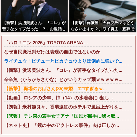
【衝撃】浜辺美波さん、『コレ』が
【衝撃】葬儀屋「火葬プランはどう
苦手なタイプだった！？←お世話し
なさいますか？」ワイ喪主「直葬で
てあげたい弱男が大量沸きしてしま
(即答)」→結果ァw w w w w w w w
うw w w w w w w w w
w w
「ハロ！コン 2026」TOYOTA ARENA ...
なぜ自民党批判だけは表現の自由ではないのか
ライチュウ「ピチューとピカチュウより圧倒的に強いで...
【衝撃】浜辺美波さん、『コレ』が苦手なタイプだった...
辛辛魚（からからさかな）とかいうカップ麺ｗｗｗｗｗ...
【衝撃】 職場のおばさん(35)未婚、エ□すぎるｗ...
【動画】 ロシアの少年、姉（14）の水着姿に○起し...
【朗報】米村姫良々、香港遠征のホテルで風呂上がりを...
【悲報】 テレ東の若手女子アナ「国民が勝手に我々取...
【ネット史】 「鏡の中のアクトレス事件」夫は正しか...