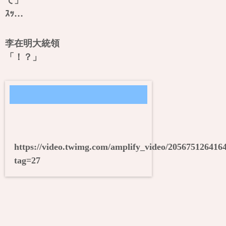
ｽｯ…
李在明大統領
「！？」
https://video.twimg.com/amplify_video/2056751264
tag=27