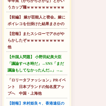
辛辛魚（からからさかな）とかい
うカップ麺ｗｗｗｗｗｗｗｗｗｗ
【前編】 嫁が芸能人と密会。嫁に
ボイレコを仕掛けた結果まさかの
【悲報】またスシローでアホがや
らかしたぞｗｗｗｗｗｗｗｗｗｗ
他
【外国人問題】 小野田紀美大臣
「議論すべき時だ」→SNS「まだ
議論もしてなかったんだ...」→...
「ロリータファッション」PRイベ
ント 日本ブランドの知名度アッ
プへ 中国・上海他
【朗報】米村姫良々、香港遠征の