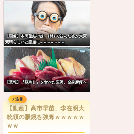
w w w w w w w
20であってる？」 取...
広末涼子さん 病気を患っていた・・・
【最新版】日本の『都会度ランキング』がこ
ちらwwwwwwwwwwwwwwwwwwwwwwww
【画像】本田望結の妹、姉妹で並んだ姿が大変
素晴らしいと話題にw w w w w w w
【悲報】火垂るの墓を見た小学生「おばさん
がいじわる」←これ、年代とともに変わって
いくよな…
【動画】世界一過酷なオフロードレースのコ
ース設計が絶対におかしい（笑）
【悲報】『鶏刺し』を食べた医師、全身麻痺へ
【動画】バイクの少年を無理やり止めるパト
カーが怖いｗｗｗｗ
【動画】高市早苗、李在明大
【動画】これは怖い。三重の国道23号で撮影
統領の眼鏡を強奪ｗｗｗｗｗ
された避けようがないもらい事故の瞬間。
ｗｗ