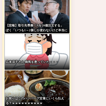
【悲報】取引先専務「Aを20個注文する」
ぼく「いつも1～2個しか使わないけど本当に
20であってる？」 取専「あってる」→結果
『こう』なったんだがコレワイが悪いん
か？？？？？？？？
広末涼子さん 病気を患っていた・・・
お前らはこのハンバーグ定食にいくら払え
る？ｗｗｗｗｗｗｗｗｗｗ