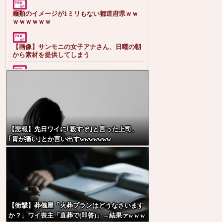
麺類のイメージが1ミリもない都道府県ｗｗ
ｗｗｗｗｗｗ
【画像】サンモニの女子アナさん、日曜の朝
から素材を提供してしまう
河出奈都美アナ ノースリーブが透ける！！
森山みなみアナ、胸元から谷間を見せつける
お辞儀GIF祭り
【悲報】先日ワイに｢殺すぞ｣と言った上司、
【閲覧注意】心霊写真史上一番怖い心霊写真
｢胃が痛い｣とか言い出すwwwwwww
がコチラ
ライチュウ「ピチューとピカチュウより圧倒
的に強いですｗｗｗｗ」←こいつが不人気な
理由
【衝撃】葬儀屋「火葬プランはどうなさいます
【悲報】取引先専務「Aを20個注文する」
か？」ワイ喪主「直葬で(即答)」→結果ァw w w
ぼく「いつも1～2個しか使わないけど本当に