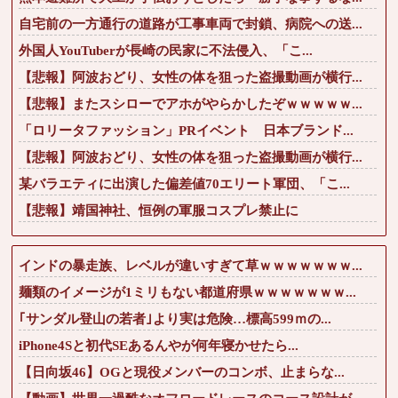
自宅前の一方通行の道路が工事車両で封鎖、病院への送...
外国人YouTuberが長崎の民家に不法侵入、「こ...
【悲報】阿波おどり、女性の体を狙った盗撮動画が横行...
【悲報】またスシローでアホがやらかしたぞｗｗｗｗｗ...
「ロリータファッション」PRイベント 日本ブランド...
【悲報】阿波おどり、女性の体を狙った盗撮動画が横行...
某バラエティに出演した偏差値70エリート軍団、「こ...
【悲報】靖国神社、恒例の軍服コスプレ禁止に
インドの暴走族、レベルが違いすぎて草ｗｗｗｗｗｗｗ...
麺類のイメージが1ミリもない都道府県ｗｗｗｗｗｗｗ...
｢サンダル登山の若者｣より実は危険…標高599ｍの...
iPhone4Sと初代SEあるんやが何年寝かせたら...
【日向坂46】OGと現役メンバーのコンボ、止まらな...