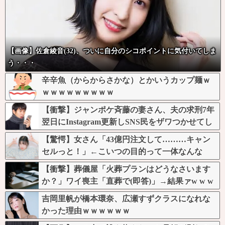
【画像】佐倉綾音(32)、ついに自分のシコポイントに気付いてしま
う・・・
辛辛魚（からからさかな）とかいうカップ麺ｗ
ｗｗｗｗｗｗｗｗｗ
【衝撃】ジャンポケ斉藤の妻さん、夫の求刑7年
翌日にInstagram更新しSNS民をザワつかせてし
まう…
【驚愕】女さん「43億円注文して………キャン
セルっと！」←こいつの目的って一体なんな
の？？？？？？？
【衝撃】葬儀屋「火葬プランはどうなさいます
か？」ワイ喪主「直葬で(即答)」→結果ァw w w
w w w w w w w
吉岡里帆が橋本環奈、広瀬すずクラスになれな
かった理由ｗｗｗｗｗｗ