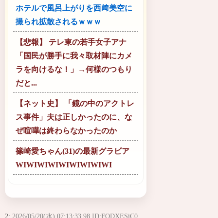
ホテルで風呂上がりを西﨑美空に
撮られ拡散されるｗｗｗ
【悲報】 テレ東の若手女子アナ
「国民が勝手に我々取材陣にカメ
ラを向けるな！」→何様のつもり
だと...
【ネット史】 「鏡の中のアクトレ
ス事件」夫は正しかったのに、な
ぜ喧嘩は終わらなかったのか
篠崎愛ちゃん(31)の最新グラビア
WIWIWIWIWIWIWIWIWI
2:
2026/05/20(水) 07:13:33.98 ID:FODXESiC0