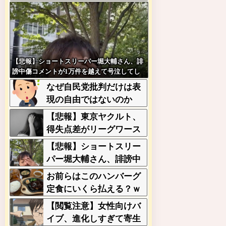
【悲報】ショートスリーパー堀大輔さん、誹
謗中傷コメントが1万件を越えて号泣してし
まうｗｗｗｗｗ
なぜ自民党批判だけは表
現の自由ではないのか
【悲報】東京ヤクルト、
得失点差がリーグワース
トまで転落してしまう
【悲報】ショートスリー
パー堀大輔さん、誹謗中
傷コメントが1万件を越
お前らはこのハンバーグ
えて号泣してしまうｗｗ
定食にいくら払える？ｗ
ｗｗｗ
ｗｗｗｗｗｗｗｗｗ
【閲覧注意】女性向けバ
イブ、進化しすぎて寄生