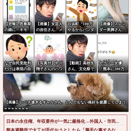
【悲報】思春期
【画像】女芸人
白浜町「100万
【画像】スレン
の娘に「キモ
の吉住さん、メ
やるからパンダ
ダー美脚さん、
ッ」と言われた
イクしたら普通
に代わる観光資
とんでもないダ
お父さん、グレ
に美人の部類だ
源考えて」
ンスを披露して
るｗｗｗｗｗｗ
った→ご覧くだ
しまうwwwwww
ｗ
さいw w w w w w
www
w w
なぜ自民党批判
【写真付】中川
【動画】高校生
セクシー女優
だけは表現の自
翔子さんのハワ
さん、文化祭で
「熊本に300万
由ではないのか
イの結婚式、何
コーヒーカップ
円寄付します」
故か旦那がいな
を作って大盛り
彡(^)(^)「汚い
い
あがり←なんか
金ありがとうや
どっかで見たこ
で」→
とあると話題に
【画像】レベチ過ぎるギャルさん、とんでもない格好を披露してしまう
w w w w w w w
日本の永住権、年収要件が一気に厳格化→外国人・市民...
熊本避難所で大工が手伝おうとしたら「勝手な事するな...