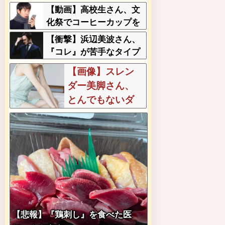
獣みたいになってしま
【動画】高校生さん、文
う・・・
化祭でコーヒーカップを
作って大盛りあがり←な
【衝撃】浜辺美波さん、
んかどっかで見たことあ
『コレ』が苦手なタイプ
ると話題に
だった！？←お世話して
【画像】スレン
あげたい弱男が大量沸き
ダー美脚さん、
してしまうw w w w w w w
とんでもないダ
w w
ンスを披露して
しまうwwwwww
www
【悲報】『鶏刺し』を食べた医