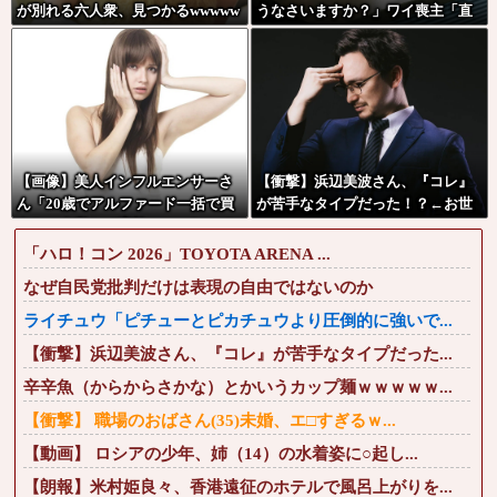
が別れる六人衆、見つかるwwwww
うなさいますか？」ワイ喪主「直
ww
葬で(即答)」→結果ァw w w w w w
w w w w
【画像】美人インフルエンサーさ
【衝撃】浜辺美波さん、『コレ』
ん「20歳でアルファード一括で買
が苦手なタイプだった！？←お世
えちゃう私って素敵」←これって
話してあげたい弱男が大量沸きし
ガチなん？それともネタなん？w w
てしまうw w w w w w w w w
「ハロ！コン 2026」TOYOTA ARENA ...
w w w w w w w
なぜ自民党批判だけは表現の自由ではないのか
ライチュウ「ピチューとピカチュウより圧倒的に強いで...
【衝撃】浜辺美波さん、『コレ』が苦手なタイプだった...
辛辛魚（からからさかな）とかいうカップ麺ｗｗｗｗｗ...
【衝撃】 職場のおばさん(35)未婚、エ□すぎるｗ...
【動画】 ロシアの少年、姉（14）の水着姿に○起し...
【朗報】米村姫良々、香港遠征のホテルで風呂上がりを...