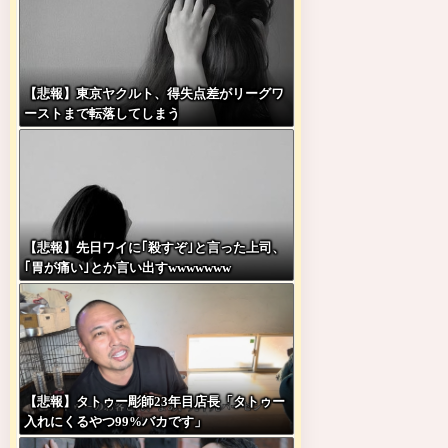
【悲報】東京ヤクルト、得失点差がリーグワ
ーストまで転落してしまう
【悲報】先日ワイに｢殺すぞ｣と言った上司、
｢胃が痛い｣とか言い出すwwwwwww
【悲報】タトゥー彫師23年目店長「タトゥー
入れにくるやつ99%バカです」