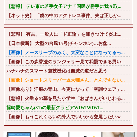
【悲報】 テレ東の若手女子アナ「国民が勝手に我々取...
【ネット史】 「鏡の中のアクトレス事件」夫は正しか...
【悲報】 有吉、一般人に「ド正論」を叩きつけて炎上...
【日本横断】 大型の台風15号(チャンホン)…お盆...
【画像】ノースリーブのみく、大変なことになってるっ...
【画像】この森香澄のランジェリー見て我慢できる男い...
ハナハナのスマート遊技機化は自滅の道だと思う
【画像】ショートスリーバー堀大輔さん、とんでもない...
【画像あり】洋服の青山、今更になって「空調ウェア」...
【悲報】火垂るの墓を見た小学生「おばさんがいじわる...
篠崎愛ちゃん(31)の最新グラビアWIWIWIWI...
【画像】もうこれくらいの外人でいいから交尾したいｗ