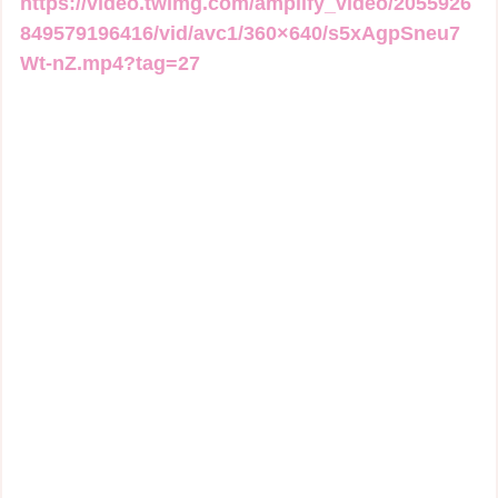
https://video.twimg.com/amplify_video/2055926
849579196416/vid/avc1/360×640/s5xAgpSneu7
Wt-nZ.mp4?tag=27