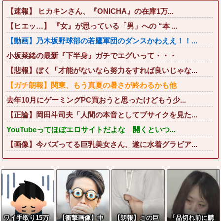
【速報】 ヒカキンさん、『ONICHA』の在庫1万...
【ヒエッ…】 『女』が思っている「男」への “本 ...
【動画】乃木坂野球部の若鷹軍団のダンスかわええ！！...
小坂菜緒の最新『下半身』ガチでエグいって・・・
【悲報】ぼく「才能がないなら努力をすれば良いじゃな...
【ガチ朗報】関東、もう真夏の暑さが終わるかも他
去年10月にゲーミングPC買おうと思ったけどもう少...
【正論】岡田斗司夫「人間の本音としてブサイクを見た...
YouTubeってほぼエロサイトだよな 開くといつ...
【画像】今バズってる巨乳美女さん、遂に水着グラビア...
ワイ手取り15万
【衝撃画像】中
【朗報】この巨
「品切れ前に購