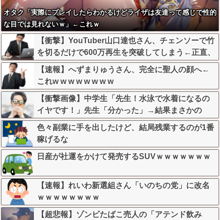
オタク「実際にプレイしたらわかるけどライザは友達って感じで性的
な目では見れないｗ」←これｗ
【衝撃】YouTuber山口達也さん、チェンソーで竹
を切るだけで600万再生を突破してしまう←正直、
こう言うのでいいんだよなw w w w w w w w
【速報】へずまりゅうさん、完全に聖人の顔へ←
これw w w w w w w w
【衝撃画像】中学生「先生！水泳で水着になるの
イヤです！」先生「分かった」→結果まさかの
『こう』なってしまうw w w w w w w
色々副業に手を出したけど、結局残業するのが1番
稼げるな
日産が社運をかけて発売するSUVｗｗｗｗｗｗｗ
【速報】れいわ新選組さん「いのちの党」に改名
ｗｗｗｗｗｗｗｗ
【超悲報】ゾンビたばこ売人の「アテンド飲み