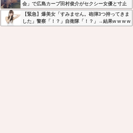
会」で広島カープ田村俊介がセクシー女優と寸止
めキスｗｗｗ
【緊急】爆美女「すみません。砲弾3つ持ってきま
した」警察「！？」自衛隊「！？」→結果w w w w
w w w w