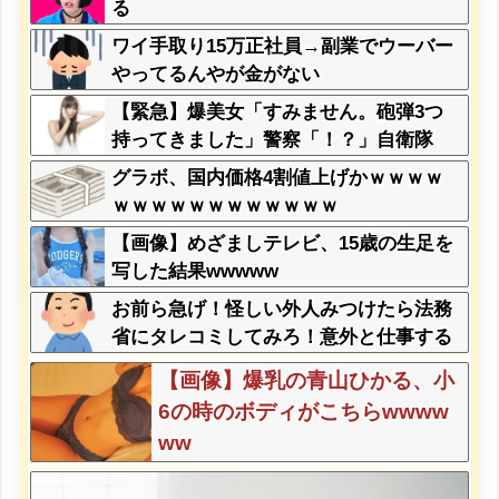
る
ワイ手取り15万正社員→副業でウーバー
やってるんやが金がない
【緊急】爆美女「すみません。砲弾3つ
持ってきました」警察「！？」自衛隊
「！？」→結果w w w w w w w w
グラボ、国内価格4割値上げかｗｗｗｗ
ｗｗｗｗｗｗｗｗｗｗｗｗ
【画像】めざましテレビ、15歳の生足を
写した結果wwwww
お前ら急げ！怪しい外人みつけたら法務
省にタレコミしてみろ！意外と仕事する
ぞ？
【画像】爆乳の青山ひかる、小
6の時のボディがこちらwwww
ww