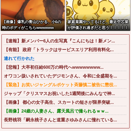
【画像】爆乳の青山ひかる、小6の
家庭菜園やってるけど、最近空芯菜
時のボディがこちらwwwwww
が評価され過ぎだと思う！！！！！
【速報】新メンバー6人の生写真『こんにちは！新メン...
【有能】 政府「トラックはサービスエリア利用有料化...
連れて行かれた
【悲報】大卒初任給600万の時代へwwwwwwww...
オワコン扱いされていたデジモンさん、令和に全盛期を...
【緊急】お笑いジャングルポケット斉藤慎二被告に懲役...
ジャップ「クリスマスお祝いした1週間後にみんなで神...
【画像】 都心の女子高生、スカートの短さが限界突破...
【画像】24歳の人妻さん、露天風呂で撮られるｗｗ...
長野桃羽「嗣永桃子さんと道重さゆみさんに憧れている...