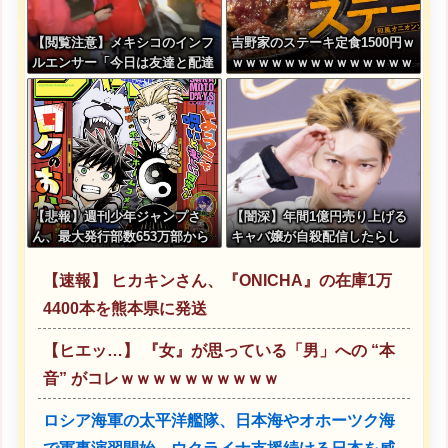
【閲覧注意】メキシコのインフ
吉野家のステーキ定食1500円ｗ
ルエンサー「今日は友達と配達
ｗｗｗｗｗｗｗｗｗｗｗｗｗｗ
員のアルバイトを体験してみる
ｗｗｗｗ
よ！！」←結果・・・
【悲報】週刊少年ジャンプさ
【闇深】年間1億円売り上げる
ん、最大発行部数653万部から
キャバ嬢が自殺配信したらし
急降下でついに100万部を割っ
い・・・
てしまう
【速報】 ヒカキンさん、『ONICHA』の在庫1万
4400本を熊本県に発送
【ヒエッ…】 『女』が思っている「男」への “本
音” がコレｗｗｗｗｗｗｗｗｗｗ
ロシア海軍の太平洋艦隊、日本海やオホーツク海