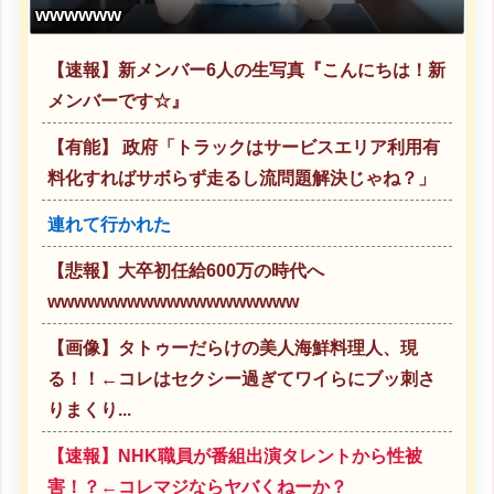
wwwwww
【速報】新メンバー6人の生写真『こんにちは！新
メンバーです☆』
【有能】 政府「トラックはサービスエリア利用有
料化すればサボらず走るし流問題解決じゃね？」
連れて行かれた
【悲報】大卒初任給600万の時代へ
wwwwwwwwwwwwwwwwwww
【画像】タトゥーだらけの美人海鮮料理人、現
る！！←コレはセクシー過ぎてワイらにブッ刺さ
りまくり...
【速報】NHK職員が番組出演タレントから性被
害！？←コレマジならヤバくねーか？