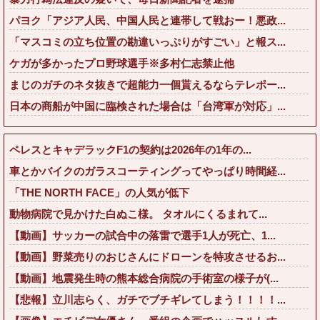
パヨク「アジア人民、中国人民と連帯して戦おー！悪政...
「マスコミの立ち位置の勘違いっぷりがすごい」と報ス...
ケガが多かったプロ野球選手※多村仁志禁止他
まじのガチのネタ抜きで超能力一個貰えるならテレポー...
日本の商船が中国に臨検された場合は「台湾軍が対応」...
ペレスとキャデラックF1の契約は2026年の1年の...
車とかバイクのガラスコーティングってやっぱり時間経...
「THE NORTH FACE」の人気が低下
動物病院で見かけた白ぬこ様。 タオルにくるまれて...
【動画】サッカーの試合中の落雷で選手1人が死亡、1...
【動画】野菜売りのおじさんにドローンを特攻させるお...
【動画】地震発生時の熊本総合病院の手術室の様子が(...
【悲報】立川志らく、ガチでブチギレてしまう！！！！...