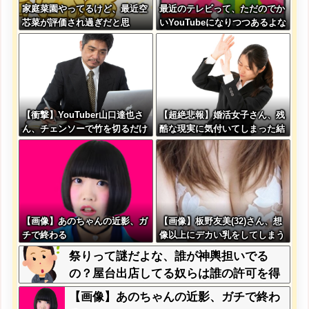
家庭菜園やってるけど、最近空
最近のテレビって、ただのでか
芯菜が評価され過ぎだと思
いYouTubeになりつつあるよな
う！！！！！
【衝撃】YouTuber山口達也さ
【超絶悲報】婚活女子さん、残
ん、チェンソーで竹を切るだけ
酷な現実に気付いてしまった結
で600万再生を突破してしまう
果…
←正直、こう言うのでいいんだ
よなw w w w w w w w
【画像】あのちゃんの近影、ガ
【画像】板野友美(32)さん、想
チで終わる
像以上にデカい乳をしてしまう
www
祭りって謎だよな、誰が神輿担いでる
の？屋台出店してる奴らは誰の許可を得
て商売してるの？
【画像】あのちゃんの近影、ガチで終わ