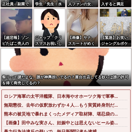
正社員→副業で
学生「先生！水
人ファンの女、
入すると満足
ウーバーやって
泳で水着になる
顔がえっちすぎ
感」大量注文キ
るんやが金がな
のイヤです！」
てしまうwwww
ャンセルで集英
い
先生「分かっ
社の損失43億
た」→結果まさ
円 業務を妨害
かの『こう』な
した疑いで32歳
【超悲報】ゾン
ジャップ「クリ
【画像】サナ、
【緊急】お笑い
ってしまうw w
女を逮捕
ビたばこ売人の
スマスお祝いし
スカートがめく
ジャングルポケ
w w w w w
「アテンド飲み
た1週間後にみん
れえっちなショ
ット斉藤慎二被
会」で広島カー
なで神社行きま
ーツ丸見えwww
告に懲役7年の求
プ田村俊介がセ
す」←これ
wwwww
刑←これ…
クシー女優と寸
止めキスｗｗｗ
祭りって謎だよな、誰が神輿担いでるの？屋台出店してる奴らは誰の許可
を得て商売してるの？
ロシア海軍の太平洋艦隊、日本海やオホーツク海で軍事...
無期懲役、去年の仮釈放わずか４人…もう実質終身刑だ...
熊本の被災地で暴れまくったメディア取材陣、堪忍袋の...
【画像】田中みな実さん、妊娠中とは思えないヒール姿...
暴力行為法違反の疑いで、毎日新聞記者を逮捕