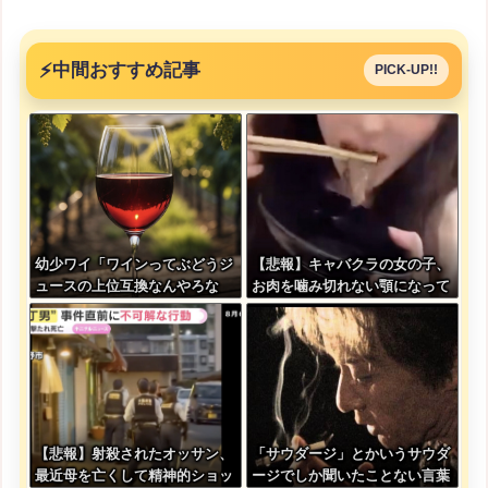
⚡
中間おすすめ記事
PICK-UP!!
幼少ワイ「ワインってぶどうジ
【悲報】キャバクラの女の子、
ュースの上位互換なんやろな
お肉を噛み切れない顎になって
ぁ」
しまう・・・
【悲報】射殺されたオッサン、
「サウダージ」とかいうサウダ
最近母を亡くして精神的ショッ
ージでしか聞いたことない言葉