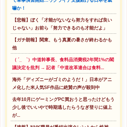
で軍事演習開始…ウクライナ支援続ける日本を威
嚇か！
【悲報】ぼく「才能がないなら努力をすれば良い
じゃない」お前ら「努力できるのも才能だよ」
【ガチ朗報】関東、もう真夏の暑さが終わるかも
他
（ ´_ゝ`）中道幹事長、食料品消費税2年間1%の閣
議決定を批判 → 記者「中道改革連合は食料...
海外「ディズニーがゴミのようだ！」日本がアニ
メ化した米人気SF作品に絶賛の声が殺到中
去年10月にゲーミングPC買おうと思ったけどもう
少し後でいいやで時期逃したらうなぎ登りに値上
が...