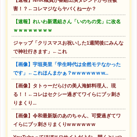
【速報】NHK職員が番組出演タレントから性被
害！？←コレマジならヤバくねーか？
【速報】れいわ新選組さん「いのちの党」に改名
ｗｗｗｗｗｗｗｗ
ジャップ「クリスマスお祝いした1週間後にみんな
で神社行きます」←これ
【画像】宇垣美里「学生時代は全然モテなかった
です」←これほんまかぁ？w w w w w w w...
【画像】タトゥーだらけの美人海鮮料理人、現
る！！←コレはセクシー過ぎてワイらにブッ刺さ
りまくり...
【画像】令和最新版のあのちゃん、可愛過ぎてワ
イらにブッ刺さりまくりw w w w w w