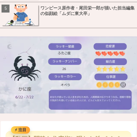
ワンピース原作者・尾田栄一郎が描いた担当編集
の似顔絵「ムダに東大卒」
M
u