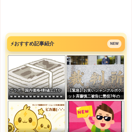
⚡
おすすめ記事紹介
NEW
グラボ、国内価格4割値上げか
【緊急】お笑いジャングルポケ
ｗｗｗｗｗｗｗｗｗｗｗｗｗｗ
ット斉藤慎二被告に懲役7年の
ｗｗ
求刑←これ…