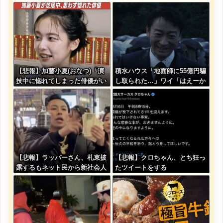
クを受けていたと判明・・・
ｗｗｗｗｗｗｗｗ
【悲報】加藤小夏(おなつ)「演
積水ハウス「地面師に55億円騙
技中に惚れてしまった俳優がい
し取られた…」ワイ「はえーか
る」
わいそう…会社滅茶苦茶やろな
ぁ」→
【悲報】ラッパーさん、札束披
【悲報】クロちゃん、とち狂っ
露するもネット民から新社会人
たツイートをする
の初ボーナスくらいしかないと
笑われる