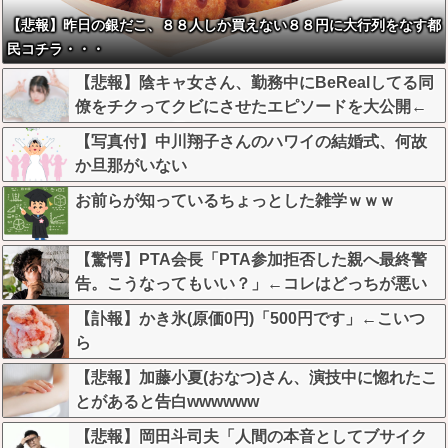
【悲報】昨日の銀だこ、８８人しか買えない８８円に大行列をなす都
民コチラ・・・
【悲報】陰キャ女さん、勤務中にBeRealしてる同
僚をチクってクビにさせたエピソードを大公開←
これガチだと思う？？？？？
【写真付】中川翔子さんのハワイの結婚式、何故
か旦那がいない
お前らが知っているちょっとした雑学ｗｗｗ
【驚愕】PTA会長「PTA参加拒否した親へ最終警
告。こうなってもいい？」←コレはどっちが悪い
のか？大論争が巻き起こってしまう…
【訃報】かき氷(原価0円)「500円です」←こいつ
ら
【悲報】加藤小夏(おなつ)さん、演技中に惚れたこ
とがあると告白wwwwww
【悲報】岡田斗司夫「人間の本音としてブサイク