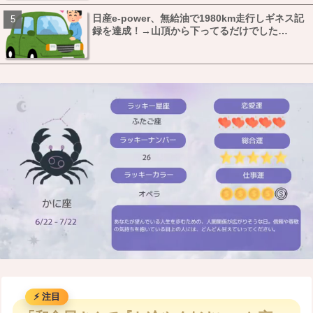
日産e-power、無給油で1980km走行しギネス記
録を達成！→山頂から下ってるだけでした…
M
u