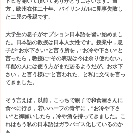
トピを開いて頂いてありがとうございます。当
方，欧州在住二十年、バイリンガルに見事失敗し
た二児の母親です。
大学生の息子がオプション日本語を習い始めまし
た。日本語の教授は日本人女性です。授業中，息
子が”お水下さい”と言う所を，”お冷や下さい”と
言ったら，教授に”その表現は今は余り使わない。
年配の人には使う方がまだ居るようだが。お水下
さい，と言う様に”と言われた、と私に文句を言っ
てきました。
そう言えば，以前，こっちで親子で和食屋さんに
食べに行き，若いハーフの青年に，”お冷や下さ
い”と御願いしたら，冷や酒を持ってきました。こ
れはもう私の日本語はガラパゴス化しているのか
も。