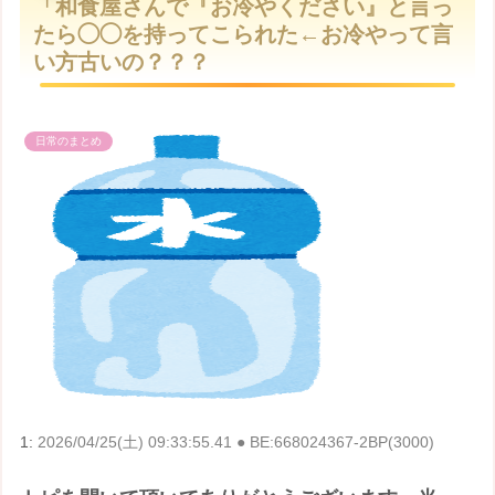
「和食屋さんで『お冷やください』と言っ
t
たら◯◯を持ってこられた←お冷やって言
e
い方古いの？？？
日常のまとめ
1:
2026/04/25(土) 09:33:55.41 ● BE:668024367-2BP(3000)