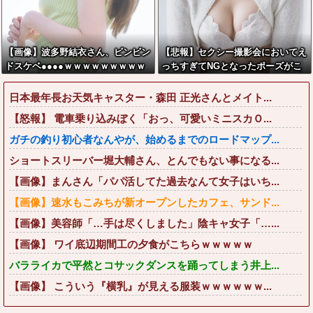
【画像】波多野結衣さん、ビンビン
【悲報】セクシー撮影会においてえ
ドスケベ●●●●ｗｗｗｗｗｗｗｗｗ
っちすぎてNGとなったポーズがこ
ｗ
ちらwww
日本最年長お天気キャスター・森田 正光さんとメイト...
【怒報】 電車乗り込みぼく「おっ、可愛いミニスカＯ...
ガチの釣り初心者なんやが、始めるまでのロードマップ...
ショートスリーバー堀大輔さん、とんでもない事になる...
【画像】まんさん「パパ活してた過去なんて女子はいち...
【画像】速水もこみちが新オープンしたカフェ、サンド...
【画像】美容師「…手は尽くしました」陰キャ女子「…...
【画像】 ワイ底辺期間工の夕食がこちらｗｗｗｗｗ
バラライカで平然とコサックダンスを踊ってしまう井上...
【画像】 こういう『横乳』が見える服装ｗｗｗｗｗｗ...