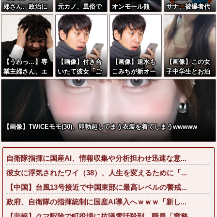
郎さん、政治に
元カノ、風俗で
オンモール熊
サナ、被爆者代
興味なかった
見つかるwwww
本、お供物が怖
表を睨み付けて
wwwwww
すぎる
しまいバチクソ
炎上し始めるｗ
ｗｗｗｗｗｗｗ
ｗ
【うわっ…】専
【画像】付き合
【画像】速水も
【画像】この女
業主婦さん、エ
いたて彼女「ご
こみちが新オー
子中学生とお泊
グいくらいの不
めーんちょびっ
プンしたカフ
まりできるなら
倫が子供にガチ
ツ散らかってる
ェ、サンドイッ
いくら出せる？
バレした結果…
けど上がって
チ1つ3000円←
wwwww
～！」←お前ら
コレは妥当だと
だったらコレ別
思
【画像】TWICEモモ(30)、即勃起してまう衣装を着てしまうwwwww
れる
う？？？？？？
か？？？？？
自衛隊指揮に国産AI、情報収集や分析担わせ迅速な意...
彼女に浮気されたワイ（38）、人生を変えるために「...
【中国】台風13号接近で中国東部に最高レベルの警戒...
政府、自衛隊の指揮統制に国産AI導入へｗｗｗ「新し...
【悲報】クマ駆除で町役場に抗議電話殺到…職員「業務...