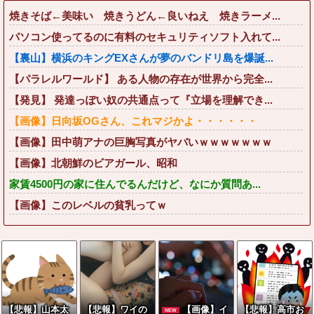
焼きそば←美味い 焼きうどん←良いねえ 焼きラーメ...
パソコン使ってるのに有料のセキュリティソフト入れて...
【裏山】横浜のキングEXさんが夢のバンドリ島を爆誕...
【パラレルワールド】 ある人物の存在が世界から完全...
【発見】 発達っぽい奴の共通点って『立場を理解でき...
【画像】日向坂OGさん、これマジかよ・・・・・・
【画像】田中萌アナの巨胸写真がヤバいｗｗｗｗｗｗｗ
【画像】北朝鮮のビアガール、昭和
家賃4500円の家に住んでるんだけど、なにか質問あ...
【画像】このレベルの貧乳ってｗ
【悲報】山本太
【悲報】ワイの
【画像】イ
【悲報】高市お
NEW