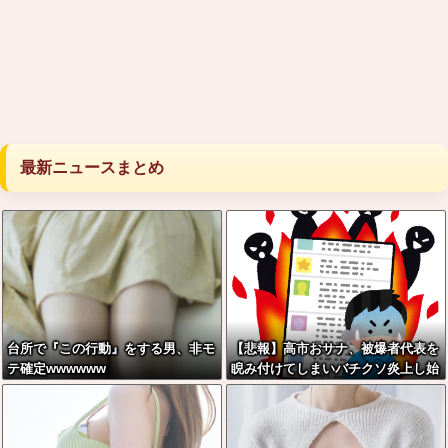
最新ニュースまとめ
台所で『この行動』をする男、非モ
【悲報】高市おサナ、被爆者代表を
テ確定wwwwww
睨み付けてしまいバチクソ炎上し始
めるｗｗｗｗｗｗｗｗｗ