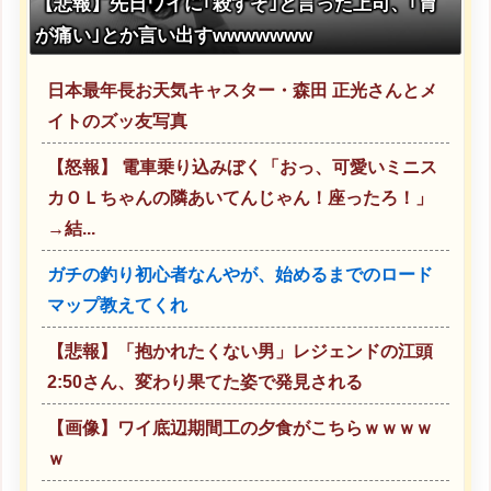
【悲報】先日ワイに｢殺すぞ｣と言った上司、｢胃
が痛い｣とか言い出すwwwwwww
日本最年長お天気キャスター・森田 正光さんとメ
イトのズッ友写真
【怒報】 電車乗り込みぼく「おっ、可愛いミニス
カＯＬちゃんの隣あいてんじゃん！座ったろ！」
→結...
ガチの釣り初心者なんやが、始めるまでのロード
マップ教えてくれ
【悲報】「抱かれたくない男」レジェンドの江頭
2:50さん、変わり果てた姿で発見される
【画像】ワイ底辺期間工の夕食がこちらｗｗｗｗ
ｗ