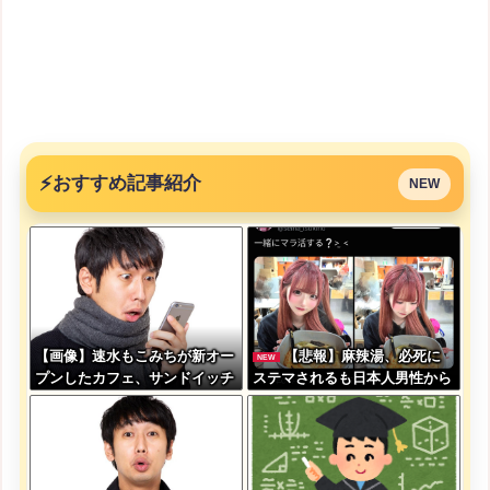
⚡
おすすめ記事紹介
NEW
【画像】速水もこみちが新オー
【悲報】麻辣湯、必死に
NEW
プンしたカフェ、サンドイッチ
ステマされるも日本人男性から
1つ3000円←コレは妥当だと思
見向きもされない・・・
う？？？？？？