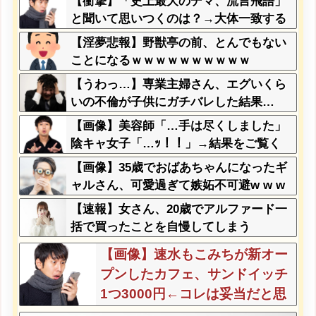
【衝撃】「史上最大のデマ、流言飛語」
と聞いて思いつくのは？→大体一致する
件w w w w w w w
【淫夢悲報】野獣亭の前、とんでもない
ことになるｗｗｗｗｗｗｗｗｗｗ
【うわっ…】専業主婦さん、エグいくら
いの不倫が子供にガチバレした結果…
【画像】美容師「…手は尽くしました」
陰キャ女子「…ｯ！！」→結果をご覧く
ださいw w w w w w w w
【画像】35歳でおばあちゃんになったギ
ャルさん、可愛過ぎて嫉妬不可避w w w
w w w w w w w w
【速報】女さん、20歳でアルファード一
括で買ったことを自慢してしまう
【画像】速水もこみちが新オー
プンしたカフェ、サンドイッチ
1つ3000円←コレは妥当だと思
う？？？？？？