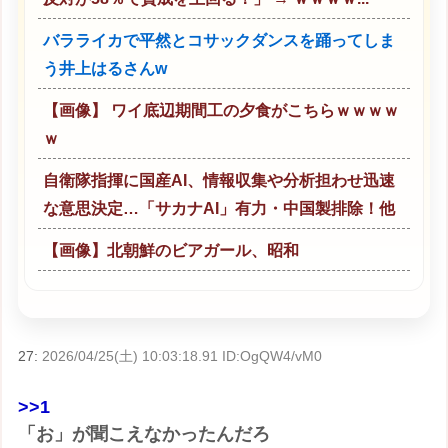
バラライカで平然とコサックダンスを踊ってしま
う井上はるさんw
【画像】 ワイ底辺期間工の夕食がこちらｗｗｗｗ
ｗ
自衛隊指揮に国産AI、情報収集や分析担わせ迅速
な意思決定…「サカナAI」有力・中国製排除！他
【画像】北朝鮮のビアガール、昭和
27:
2026/04/25(土) 10:03:18.91 ID:OgQW4/vM0
>>1
「お」が聞こえなかったんだろ