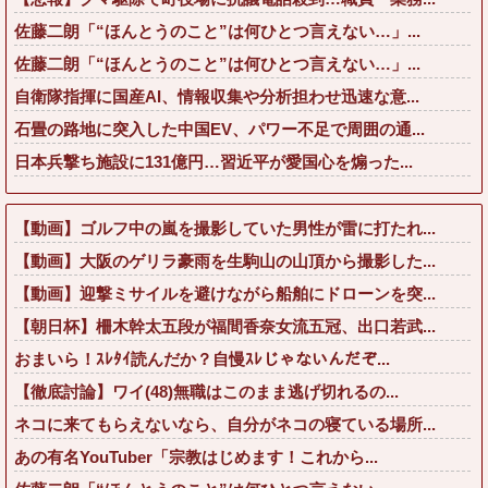
佐藤二朗「“ほんとうのこと”は何ひとつ言えない…」...
佐藤二朗「“ほんとうのこと”は何ひとつ言えない…」...
自衛隊指揮に国産AI、情報収集や分析担わせ迅速な意...
石畳の路地に突入した中国EV、パワー不足で周囲の通...
日本兵撃ち施設に131億円…習近平が愛国心を煽った...
【動画】ゴルフ中の嵐を撮影していた男性が雷に打たれ...
【動画】大阪のゲリラ豪雨を生駒山の山頂から撮影した...
【動画】迎撃ミサイルを避けながら船舶にドローンを突...
【朝日杯】柵木幹太五段が福間香奈女流五冠、出口若武...
おまいら！ｽﾚﾀｲ読んだか？自慢ｽﾚじゃないんだぞ...
【徹底討論】ワイ(48)無職はこのまま逃げ切れるの...
ネコに来てもらえないなら、自分がネコの寝ている場所...
あの有名YouTuber「宗教はじめます！これから...