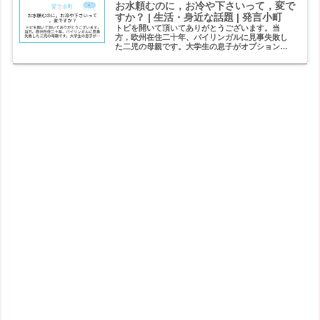
お水頼むのに，お冷や下さいって，変で
すか？ | 生活・身近な話題 | 発言小町
トピを開いて頂いてありがとうございます。当
方，欧州在住二十年、バイリンガルに見事失敗し
た二児の母親です。大学生の息子がオプション日
本語を習い始めました。日本語の教授は日本人女
性です。授業中，息子が”お水下さい”と言う所
を，”お冷や下さい”と...