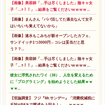
【画像】美容師「…手は尽くしました」陰キャ女
子「…ｯ！！」→結果をご覧くださいw w w w ...
【画像】まんさん「パパ活してた過去なんて女子
はいちいち覚えてないから」
【画像】速水もこみちが新オープンしたカフェ、
サンドイッチ1つ3000円←コレは妥当だと思
う？？...
【画像】美容師「…手は尽くしました」陰キャ女
子「…ｯ！！」→結果をご覧くださいw w w w ...
彼女に浮気されたワイ（38）、人生を変えるため
に「プログラミング」を始めようとした結果ｗｗ
ｗｗ...
【世論調査】 フジ『Mr.サンデー』「消費税減税に
反対が58％で賛成を上回る！」 → ｗｗｗｗ...