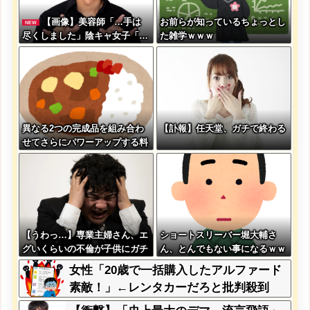
【画像】美容師「…手は
お前らが知っているちょっとし
NEW
尽くしました」陰キャ女子「…
た雑学ｗｗｗ
ｯ！！」→結果をご覧ください
w w w w w w w w
異なる2つの完成品を組み合わ
【訃報】任天堂、ガチで終わる
せてさらにパワーアップする料
理「カツカレー」以外にない
【うわっ…】専業主婦さん、エ
ショートスリーバー堀大輔さ
グいくらいの不倫が子供にガチ
ん、とんでもない事になるｗｗ
バレした結果…
ｗｗｗｗｗｗ
女性「20歳で一括購入したアルファード
素敵！」←レンタカーだろと批判殺到