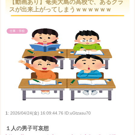
【動画あり】奄美大島の高校で、あるクラ
t
スが出来上がってしまうｗｗｗｗｗｗ
e
仕事・学校
1:
2026/04/24(金) 16:09:44.76 ID:uGtzasu70
１人の男子可哀想