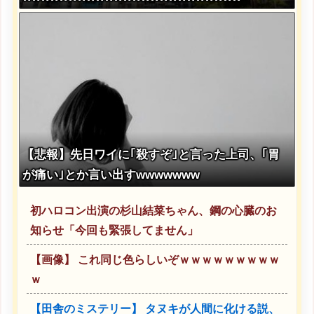
【悲報】先日ワイに｢殺すぞ｣と言った上司、｢胃
が痛い｣とか言い出すwwwwwww
初ハロコン出演の杉山結菜ちゃん、鋼の心臓のお
知らせ「今回も緊張してません」
【画像】 これ同じ色らしいぞｗｗｗｗｗｗｗｗｗ
ｗ
【田舎のミステリー】 タヌキが人間に化ける説、