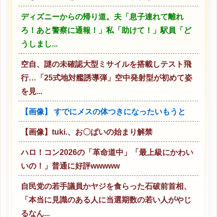
ディズニーからの帰り道。夫「息子連れて離れ
ろ！あと警察に通報！」私「助けて！」駅員「ど
うしまし...
空自、謎の未確認大型ミサイルを搭載しテスト飛
行…「25式地対艦誘導弾」空中発射型が初めて姿
を見...
【画像】 すでにメスの体つきになったいもうと
【画像】tuki.、お〇ぱいの始まり解禁
ハロ！コン2026の「革命道中」「最上級にかわい
いの！」普通に好評wwwww
自民党の若手議員かヤジを食らった石破前首相、
「本当に見識のある人に当選期数の若い人がやじ
るなん...