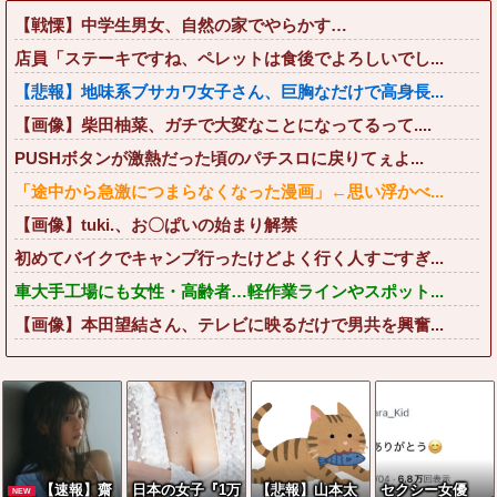
【戦慄】中学生男女、自然の家でやらかす…
店員「ステーキですね、ペレットは食後でよろしいでし...
【悲報】地味系ブサカワ女子さん、巨胸なだけで高身長...
【画像】柴田柚菜、ガチで大変なことになってるって....
PUSHボタンが激熱だった頃のパチスロに戻りてぇよ...
「途中から急激につまらなくなった漫画」←思い浮かべ...
【画像】tuki.、お〇ぱいの始まり解禁
初めてバイクでキャンプ行ったけどよく行く人すごすぎ...
車大手工場にも女性・高齢者…軽作業ラインやスポット...
【画像】本田望結さん、テレビに映るだけで男共を興奮...
【速報】齋
日本の女子『1万
【悲報】山本太
セクシー女優
NEW