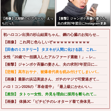
【画像】北朝鮮のビアガール、えっ
【衝撃】ジャンポケ斉藤の妻さん、
ちだった
夫の求刑7年翌日にInstagram更新
しSNS民をザワつかせてしまう…
初ハロコン出演の杉山結菜ちゃん、鋼の心臓のお知らせ...
【画像】 これ同じ色らしいぞｗｗｗｗｗｗｗｗｗｗ
【田舎のミステリー】 タヌキが人間に化ける説、これ...
女性「20歳で一括購入したアルファード素敵！」←レ...
【衝撃】ジャンポケ斉藤の妻さん、夫の求刑7年翌日に...
【悲報】高市おサナ、被爆者代表を睨み付けてしまいバ...
【画像】最新の浜辺美波さん、ガチのマジで可愛過ぎて...
ハロ！コン2026の「革命道中」「最上級にかわいい...
【差別】 タトゥー女性、外見を理由に採用を断られて...
【画像】 体操JC「ピチピチのレオタード着て身体見...