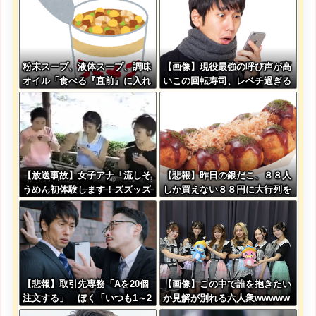
粉末スープ、液体スープ、調味
【画像】現役最強の呼び声が高
オイル「食べる『直前』に入れ
いこの回転寿司、レベチ過ぎる
てください！！」
→ご覧くださいw w w w w w
w
【放送事故】女子アナ「流しそ
【悲報】昨日の銀だこ、８８人
うめん初体験します！ズズッズ
しか買えない８８円に大行列を
ッ…ズッ………ゲホォッ！」
なす都民コチラ・・・
【悲報】取引先専務「Aを20個
【画像】この中で誰を抱きたい
注文する」 ぼく「いつも1～2
か見解が別れる六人衆wwwww
個しか使わないけど本当に20で
w