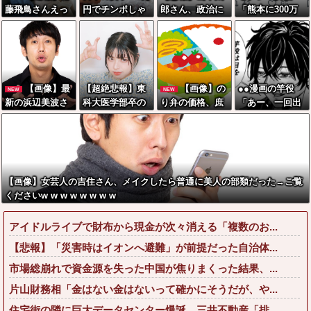
藤飛鳥さんえっ
円でチンポしゃ
郎さん、政治に
「熊本に300万
ちな下着、特定
ぶります』←す
興味なかった
円寄付します」
される
げえ時代だよな
彡(^)(^)「汚い金
ありがとうや
で」→
【画像】最
【超絶悲報】東
【画像】の
●●漫画の竿役
NEW
NEW
新の浜辺美波さ
科大医学部卒の
り弁の価格、庶
「あー、一回出
ん、ガチのマジ
美人YouTuberさ
民には届かなく
すわ」←いやす
で可愛過ぎてワ
ん、直美でコメ
なってしまう
ごすぎるだろｗ
イらをドキドキ
ント欄が炎上し
ｗｗｗｗｗ
させてしまうw
てしまう…
w w w w w w
【画像】女芸人の吉住さん、メイクしたら普通に美人の部類だった→ご覧
くださいw w w w w w w w
アイドルライブで財布から現金が次々消える「複数のお...
【悲報】「災害時はイオンへ避難」が前提だった自治体...
市場総崩れで資金源を失った中国が焦りまくった結果、...
片山財務相「金はない金はないって確かにそうだが、や...
住宅街の隣に巨大データセンター爆誕。三井不動産「排...