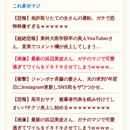
これ多分マジ
【悲報】免許取りたての女さんの運転、ガチで恐
怖映像すぎるｗｗｗｗｗｗ
【超絶悲報】東科大医学部卒の美人YouTuberさ
ん、直美でコメント欄が炎上してしまう…
【画像】最新の浜辺美波さん、ガチのマジで可愛
過ぎてワイらをドキドキさせてしまうw w w w ...
【衝撃】ジャンポケ斉藤の妻さん、夫の求刑7年翌
日にInstagram更新しSNS民をザワつかせ...
【悲報】高市おサナ、被爆者代表を睨み付けてし
まいバチクソ炎上し始めるｗｗｗｗｗｗｗｗｗ
【画像】最新の浜辺美波さん、ガチのマジで可愛
過ぎてワイらをドキドキさせてしまうw w w w ...