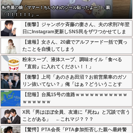
転売屋の娘「ママー！ちいかわのシール貼ったよー！」親
「！！！！！！」→
【衝撃】ジャンポケ斉藤の妻さん、夫の求刑7年翌
日にInstagram更新しSNS民をザワつかせてしま
う…
【速報】女さん、20歳でアルファード一括で買っ
たことを自慢してしまう
粉末スープ、液体スープ、調味オイル「食べる
『直前』に入れてください！！」
【衝撃】上司「あのさあ田沼？お前営業車のガソ
リン抜いてない？」俺「はぁ？どういうことす
か？」上司「自分の車に入れ替えたりしてな
【悲報】台風15号の進路ｗｗｗｗｗｗｗｗｗｗｗ
い？？」←これw w w w w w
ｗｗｗｗｗｗ
X民「男はほぼ全員、友達に『死ね』と冗談で言う
ことがある」 ←これマジ？？？
【驚愕】PTA会長「PTA参加拒否した親へ最終警