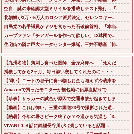
空自、謎の未確認大型ミサイルを搭載しテスト飛行…「...
北朝鮮が3万～5万人のロシア派兵決定、ゼレンスキー...
自民党の若手議員かヤジを食らった石破前首相、「本当...
カープファン「チアガールを作って欲しい」12球団で...
住宅街の隣に巨大データセンター爆誕。三井不動産「排...
【九州名物】鶏刺し食べた医師、全身麻痺へ…「死んだ...
捕獲してから2ヶ月。毎日添い寝してくれたのに・・・...
【問い】ニートの息子に食べ物もお金も与えず冷蔵庫を...
Amazonで買ったモニターが梱包箱に伝票直貼りで...
【珍事】サッカーの試合が原因で交通事故が起きてしま...
【動画】これは怖い。三重の国道23号で撮影された避...
【酷暑】今年の暑さピーク終了か？今週から気温も「3...
VIVANT１３話に錦鯉長谷川が出演していると話題...