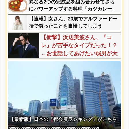
異なる2つの完成品を組み合わせてさら
にパワーアップする料理「カツカレー」
以外にない
【速報】女さん、20歳でアルファード一
括で買ったことを自慢してしまう
【衝撃】浜辺美波さん、『コ
レ』が苦手なタイプだった！？
←お世話してあげたい弱男が大
量沸きしてしまうw w w w w w
w w w
【最新版】日本の『都会度ランキング』がこちら
wwwwwwwwwwwwwwwwwwwwwwww