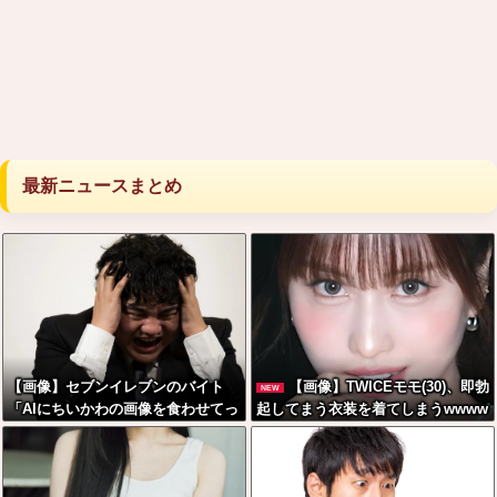
最新ニュースまとめ
【画像】セブンイレブンのバイト
【画像】TWICEモモ(30)、即勃
NEW
「AIにちいかわの画像を食わせてっ
起してまう衣装を着てしまうwwww
と………できた！」→とんでもない
w
ものが出来上がってしまうw w w w
w