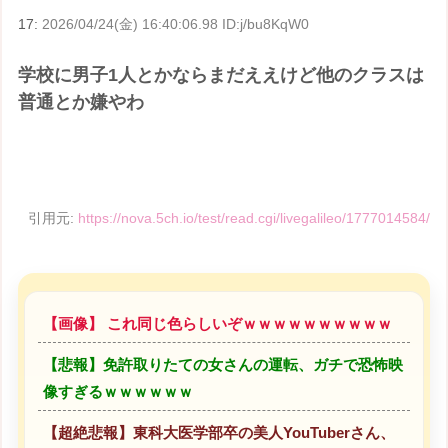
17:
2026/04/24(金) 16:40:06.98 ID:j/bu8KqW0
学校に男子1人とかならまだええけど他のクラスは
普通とか嫌やわ
引用元:
https://nova.5ch.io/test/read.cgi/livegalileo/1777014584/
【画像】 これ同じ色らしいぞｗｗｗｗｗｗｗｗｗｗ
【悲報】免許取りたての女さんの運転、ガチで恐怖映
像すぎるｗｗｗｗｗｗ
【超絶悲報】東科大医学部卒の美人YouTuberさん、