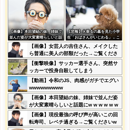
あってる？」 取専「あって
る」→結果『こう』なったんだ
がコレワイが悪いん
か？？？？？？？？
【画像】本田望結の妹、姉妹で
【悲報】火垂るの墓を見た小学
並んだ姿が大変素晴らしいと話
生「おばさんがいじわる」←こ
題にw w w w w w w
れ、年代とともに変わっていく
【画像】女芸人の吉住さん、メイクした
よな…
ら普通に美人の部類だった→ご覧くださ
いw w w w w w w w
【衝撃映像】サッカー選手さん、突然サ
ッカーで投身自殺してしまう
【動画】令和のJS、肉感がガチでエグい
wwwwwwwww
【画像】本田望結の妹、姉妹で並んだ姿
が大変素晴らしいと話題にw w w w w w
w
【画像】現役最強の呼び声が高いこの回
転寿司、レベチ過ぎる→ご覧くださいw
w w w w w w