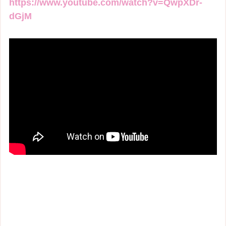
https://www.youtube.com/watch?v=QwpXDr-
dGjM