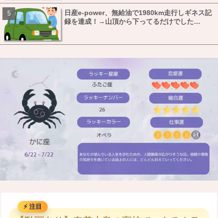
日産e-power、無給油で1980km走行しギネス記
録を達成！→山頂から下ってるだけでした…
M
u