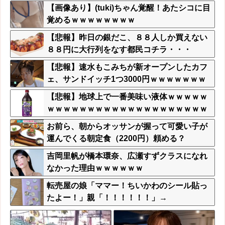
【画像あり】(tuki)ちゃん覚醒！あたシコに目
覚めるｗｗｗｗｗｗｗｗ
【悲報】昨日の銀だこ、８８人しか買えない
８８円に大行列をなす都民コチラ・・・
【悲報】速水もこみちが新オープンしたカフ
ェ、サンドイッチ1つ3000円ｗｗｗｗｗｗｗ
ｗｗｗｗｗｗ
【悲報】地球上で一番美味い液体ｗｗｗｗｗ
ｗｗｗｗｗｗｗｗｗｗｗｗｗｗｗｗｗｗｗｗ
ｗｗｗｗｗｗｗｗ
お前ら、朝からオッサンが握って可愛い子が
運んでくる朝定食（2200円）頼める？
吉岡里帆が橋本環奈、広瀬すずクラスになれ
なかった理由ｗｗｗｗｗｗ
転売屋の娘「ママー！ちいかわのシール貼っ
たよー！」親「！！！！！！」→