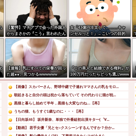
れ
【驚愕】マチアプで会った外国人
女「43億円注文して………キャ
からまさかの『こう』言われたん
ンセルっと！」←こいつの目的
やがこれワイ詰み
か？？？？？？？
女
【速報】乳にすべての栄養が回っ
『この美人と結婚できる権利』が
k
た超●●、見つかるwwwwww
100万円だったらどっち選ぶwww
ら
ww
…
w
【画像】スカパーさん、野球中継で子連れママさんの乳をモロ...
朝起きると自分の頭は枕から落ちていて その代わりに猫が枕...
黒猫と暮らし始めて半年，黒猫も大変なのね…【再】
うちの猫、もうすぐ1歳なのに・・・【再】
【日向坂46】 坂井新奈、単独で外番組初出演キタ━(゜∀...
【動画】 若手女優「兄とセ○クスシーンするんですか？分か...
【画像】 影山優佳さん(25)、下着姿であたシコが止まら...