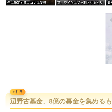
年に決定する←コレは妥当
芽、ワイらにブッ刺さりまくり
者
【動画】手術中に熊本地震直撃やばすぎる
か？？？？？？？
と話題にw w w w w w w w w
→画
w w w w
w 
【動画】自動ドアの仕組みを理解した富山のツバメが賢い。
【動画】よく助けられたな。岐阜の川で外国人が溺れてしまう
【動画】逃げる判断はやっ！埼玉でスマホ運転のプリウスに当
辺野古基金、8億の募金を集める