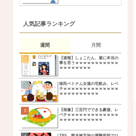
人気記事ランキング
週間
月間
【速報】しょこたん、遂に本当の
松本若菜(42歳)とかいう
事を言うｗｗｗｗｗｗｗｗｗｗｗ
た美人おばさん女優ｗｗ
ｗｗｗｗｗｗｗｗ
ｗ
移民ベトナム女達の宅飲み、レベ
鬼越トマホーク良ちゃん
チｗｗｗｗｗｗｗｗｗｗｗｗｗｗ
事実上のクビにｗｗｗ
ｗｗｗｗｗｗｗｗｗｗ
【画像】三百円でできる豪遊、レ
【画像】キモいオジサン
ベチｗｗｗｗｗｗｗｗｗｗｗｗｗ
服一覧がこちらｗｗｗｗ
ｗｗｗｗｗｗｗｗｗｗｗ
ｗ
TBS、熊本被災地の避難所前でロ
【速報】しょこたん、遂