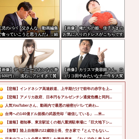
三児のパパ『父さんな、動画編集
【画像】俺たちの姫、佳子さまの
で食っていこうと思うんだ』→結
お気に入りのドレスがこちらです
果
←コレは可愛過ぎるw w w w w
w w w
【画像】ディズニーのおいなり巻
【画像】カリスマ美容師さん、コ
（600円）、流石にアレすぎて賛
コリコ田中みたいなチー牛を大変
否両論の大炎上をしてしまうw w
身させた結果がこちらw w w w
 w w w w
w w w w w w w
【悲報】インドネシア高速鉄道、上半期だけで前年の赤字を上...
【悲報】アメリカ政府、日本円をアルゼンチン通貨危機と同列...
人気YouTuberさん、動画内で最悪の秘密がバレて終わ...
台湾への140億ドル規模の武器売却「確信している」 …米...
【速報】都知事、東京駅近くの都八重洲駐車場に「巨大地下シ...
【衝撃】陸上自衛隊の22歳陸士長、空き家で『とんでもない...
日本のフォント企業を買収した海外資本、「なんで自ら売上ゼ...