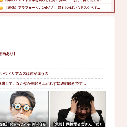
【画像】アラフォー∧∨女優さん、顔もお○ぱいもドスケベす...
【朗報】みい山作者さん、みいちゃんでチー牛なのではという...
中国「大洪水！」三峡ダム「9門開放！（全力放流」中国都市...
【画像】福原遥さん、意外とあるｗ他
川底に沈んでいたマンモスやナチス軍艦など露出、熱波でドナ...
…
乃木坂の10月生まれってこんないるんだな！！！【乃木坂4...
【画像】森高千里（18）「私がオバさんになったらミニスカ...
F動画あり】
ないウィリアムズは何が違うの
慮して、なかなか朝起き上がれずに遅刻続きです...
ｗｗｗｗｗｗｗｗｗｗｗｗ
論の大炎上をしてしまうw w w w w...
w w w w w w w w ...
画像】お前らこの超美人容疑
【悲報】同性愛者女さん「女と