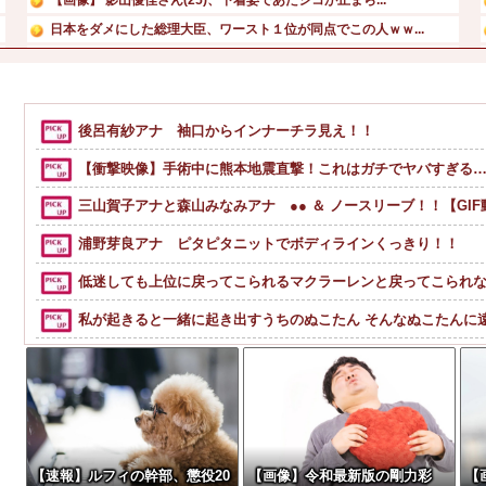
日本をダメにした総理大臣、ワースト１位が同点でこの人ｗｗ...
【画像】 今のクソガキ共、これを見たこと無くて渡されたら...
【画像】 16歳でこのお◯ぱいはいかんでしょｗｗｗwｗｗ...
中居正広さん、熊本に多額の寄付していた。知人「誰にも知ら...
後呂有紗アナ 袖口からインナーチラ見え！！
【ﾒﾛﾒﾛ】杉山結菜ちゃんとスイカwww
【衝撃映像】手術中に熊本地震直撃！これはガチでヤバすぎる
三山賀子アナと森山みなみアナ ●● ＆ ノースリーブ！！【GI
浦野芽良アナ ピタピタニットでボディラインくっきり！！
低迷しても上位に戻ってこられるマクラーレンと戻ってこられ
私が起きると一緒に起き出すうちのぬこたん そんなぬこたんに遠
移民ベトナム女達の宅飲み、レベチｗｗｗｗｗｗｗｗｗｗｗｗ
【画像】ディズニーのおいなり巻（600円）、流石にアレすぎて賛否両
【画像】愛知の半グレ、怖すぎる→御尊顔がこちら…
【画像】令和最新版の剛力彩芽、ワイらにブッ刺さりまくりと話題にw w w 
【速報】ルフィの幹部、懲役20
【画像】令和最新版の剛力彩
【