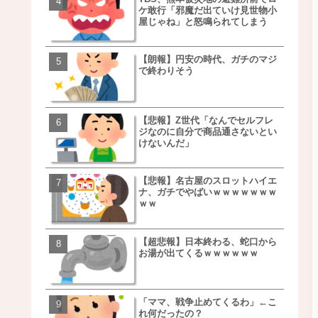
ケ敢行「邪魔だ出ていけ見世物小
事を言うｗｗｗｗｗｗｗ
屋じゃね」と怒鳴られてしまう
ｗｗｗｗｗｗｗｗ
【朗報】円安の時代、ガチのマジ
移民ベトナム女達の宅飲
で終わりそう
チｗｗｗｗｗｗｗｗｗｗ
ｗｗｗｗｗｗｗｗｗｗ
【悲報】Z世代「なんでセルフレ
【朗報】NOギルティ炭酸
ジなのに自分で商品通さないとい
ｗｗｗｗｗｗｗｗｗｗｗ
けないんだ」
【悲報】名古屋のスロットハイエ
【画像】例の梨を5000個
ナ、ガチでやばいｗｗｗｗｗｗｗ
家さん、少し流れが変わ
ｗｗ
【超悲報】日本終わる、蛇口から
【悲報】日本、ついに駅
お湯が出てくるｗｗｗｗｗｗ
段が限界突破ｗｗｗｗｗ
ｗｗｗｗ
「ママ、戦争止めてくるわ」←こ
【悲報】すき家、炎上ｗ
れ何だったの？
ｗｗｗｗｗｗｗｗｗｗｗ