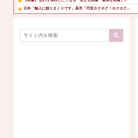
日本「輸入に頼りまくりです」高市「円安ホクホク！ホクホク...
【画像】前田敦子さん、脚が長すぎるｗｗｗｗｗｗｗ 【Pi...
スイスポって馬鹿にされるような車か？
【画像】ほぼ全裸なドスケベコスプレイヤーの身体がエロすぎ...
【動画】最近のJKダンス部、デカパイが大暴れ