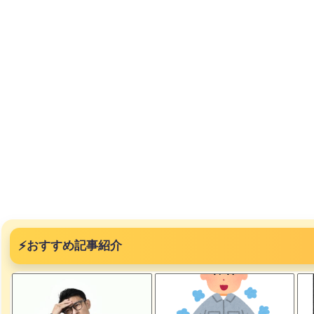
突然現れ
ｗｗｗｗ
、吉本を
⚡
おすすめ記事紹介
が着てる
ｗｗｗｗ
に本当の