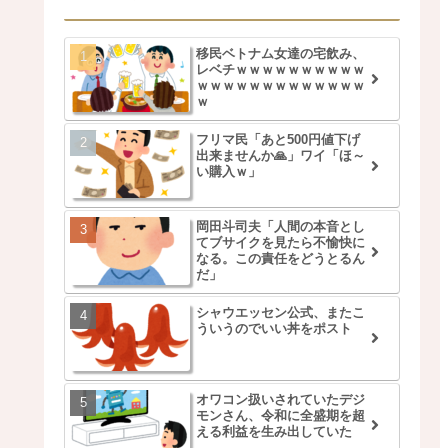
移民ベトナム女達の宅飲み、
レベチｗｗｗｗｗｗｗｗｗｗ
ｗｗｗｗｗｗｗｗｗｗｗｗｗ
ｗ
フリマ民「あと500円値下げ
出来ませんか🙏」ワイ「ほ～
い購入ｗ」
岡田斗司夫「人間の本音とし
てブサイクを見たら不愉快に
なる。この責任をどうとるん
だ」
シャウエッセン公式、またこ
ういうのでいい丼をポスト
オワコン扱いされていたデジ
モンさん、令和に全盛期を超
える利益を生み出していた