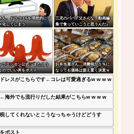
Iさん、ドラクエ6を理想的にア
三児のパパ『父さんな、動画編
メ化してしまう
集で食っていこうと思うんだ』
→結果
ャウエッセン公式、またこう
お弁当屋さん、消費税が１％に
うのでいい丼をポスト
なっても価格は据え置く決意ｗ
ｗｗｗｗｗ
レスがこちらです←コレは可愛過ぎるw w w w
海外でも流行りだした結果がこちらw w w w
税してくれないとこうなっちゃうけどどうす
をポスト