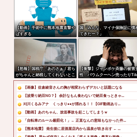
【動画】手術中に熊本地震直撃や
国「みんな、マイナ保険証に慣
ばすぎる
てきたー？」
【怒報】国税庁「あのさぁ！君ら
【衝撃】ジャンポケ斉藤の被害
がちゃんと納税してくれないとこ
性「バウムクーヘン売ったりTi
うなっちゃうけどどうする？！」
Tokライブしててムカついたか
←これw w w w w w w w
示談しなかった」←コレってさ
【画像】佐倉綾音さんの胸が相変わらずデカいと話題になる
【波乗り納豆NG？】 余計なもん食わないで納豆食っときゃ...
刈川くるみアナ くっきり●●が揺れる！！【GIF動画あり...
【動画】あのちゃん、放送事故を起こしてしまうｗ
「自転車のルール厳罰化！」← 正直なんの意味もなかった件...
【熊本地震】 発生後に居酒屋店内から温泉が吹き出す ← ...
【画像】 思わず保存したくなる「笑える画像・最高な画像」...