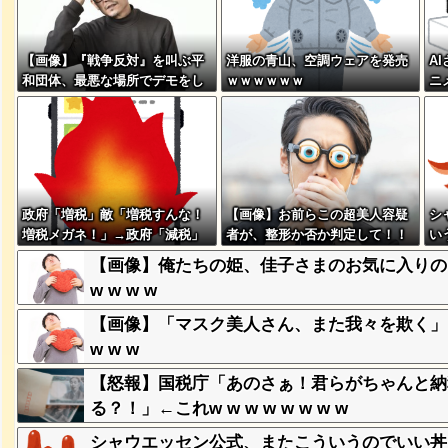
ｗｗｗｗ
【画像】『戦争反対』を叫ぶ平
洋服の青山、空調ウェアを発売
A
和団体、最悪な場所でデモをし
ｗｗｗｗｗｗ
ニ
み、レベ
ｗｗｗｗ
てしまう
、登場
ｗ
政府「増税」敵「増税すんな！
【画像】お前らこの超美人容疑
シ
増税メガネ！」→政府「減税」
者が、整形か否か判定して！！
い
失った農
敵「減税すんな！社会保障どう
→画像がこちらw w w w w w w
【画像】俺たちの姫、佳子さまのお気に入りのド
ってくる
なる！」
w w w
w w w w
【画像】「マスク美人さん、また我々を欺く」←
そばの値
w w w
ｗｗｗｗ
【怒報】国税庁「あのさぁ！君らがちゃんと納
る？！」←これw w w w w w w w
ｗｗｗｗ
シャウエッセン公式、またこういうのでいい丼
ｗｗｗｗ