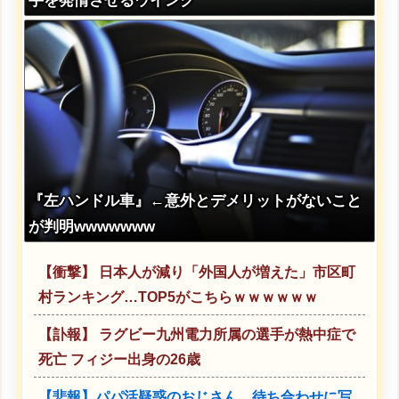
手を発情させるウインク
『左ハンドル車』←意外とデメリットがないこと
が判明wwwwwww
【衝撃】 日本人が減り「外国人が増えた」市区町
村ランキング…TOP5がこちらｗｗｗｗｗｗ
【訃報】 ラグビー九州電力所属の選手が熱中症で
死亡 フィジー出身の26歳
【悲報】パパ活疑惑のおじさん、待ち合わせに写