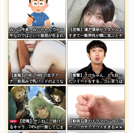
みい山作者、みいちゃんでチー
【悲報】瀬戸環奈がスタイルよ
牛なのではという疑惑が生まれ
すぎて一般男性が隣に並ぶとチ
るｗｗｗｗｗｗｗ
ンチクリンに見えてしまう
【速報】THE TIMEの女子ア
【衝撃】クロちゃん、とち狂っ
ナ、前屈みで乳パッドのような
たツイートをする←コレ言うほ
ものが見えてしまう
どおかしいか？？？？？？
【悲報】ヤニねこで抜け
【動画】昔のドラマのレイプシ
NEW
るキャラ、74%が一致してしま
ーン、ガチでアウトすぎるｗｗ
う・・・
ｗｗｗｗｗｗｗ