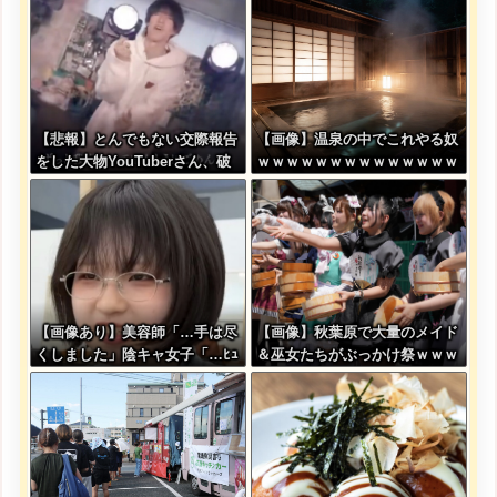
【悲報】とんでもない交際報告
【画像】温泉の中でこれやる奴
をした大物YouTuberさん、破
ｗｗｗｗｗｗｗｗｗｗｗｗｗｗ
局を発表????
ｗｗ
【画像あり】美容師「…手は尽
【画像】秋葉原で大量のメイド
くしました」陰キャ女子「…ﾋｭ
＆巫女たちがぶっかけ祭ｗｗｗ
ｯ」→結果・・・
ｗｗｗｗｗｗｗｗ