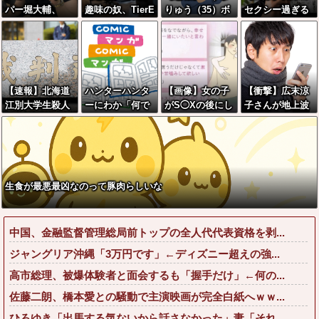
パー堀大輔、
趣味の奴、TierE
りゅう（35）ボ
セクシー過ぎる
「寝たほうがい
ランクでしたww
ランティアのた
女性犯罪者一覧
いのでは？のコ
wwwwwwww
め熊本に行くも
が冗談抜きにレ
メントにブチギ
体調不良で病院
ベル高過ぎる件
レ
に行く
w w w w w w w
w w
【速報】北海道
ハンターハンタ
【画像】女の子
【衝撃】広末涼
江別大学生殺人
ーにわか「何で
がS◯Xの後にし
子さんが地上波
事件、主犯格の
も切れる刀は具
て欲しいことが
にスピード復帰
川口被告(19)に
現化できない(ﾆﾁ
こちらｗｗｗｗ
できる理由←コ
無期懲役の判決
ｯ」←これ
ｗｗ
レ、誰にも分か
←これ、妥当だ
らない模様w w
と思
w w w w w w
生食が最悪最凶なのって豚肉らしいな
う？？？？？？
中国、金融監督管理総局前トップの全人代代表資格を剥...
ジャングリア沖縄「3万円です」←ディズニー超えの強...
高市総理、被爆体験者と面会するも「握手だけ」←何の...
佐藤二朗、橋本愛との騒動で主演映画が完全白紙へｗｗ...
ひろゆき「出馬する気ないから話さなかった」妻「それ...