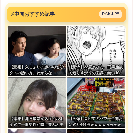
⚡
中間おすすめ記事
PICK-UP!!
【悲報】久しぶりの嫁へのセ◯
【恐怖】22歳女さん、商業施設
クスの誘い方、わからな
で通りすがりの面識の無いJC
い・・・
にラリアットして逮捕されてし
まう・・・
【悲報】瀬戸環奈がスタイルよ
【画像】ロピアのパワー全開お
すぎて一般男性が隣に並ぶとチ
にぎり444円ｗｗｗｗｗｗｗｗ
ンチクリンに見えてしまう
ｗｗｗｗ