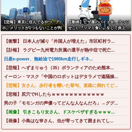
【悲報】東京に住んでるやつ、ア
【動画】ピザ屋のバイト女、クッソ
ホ。メリットが1つもないことが判
せこい『ツマミ食い』をして炎上
明
【衝撃】 日本人が減り「外国人が増えた」市区町村ラ...
【訃報】 ラグビー九州電力所属の選手が熱中症で死亡...
日産e-power、無給油で1980km走行しギネ...
【悲報】へずまりゅう（35）ボランティアのため熊本...
イーロン・マスク「中国のロボットはデタラメで遠隔操...
【悲報】女さん、歩行者を轢いた挙句、道路に倒れてど...
【悲報】尻穴でHしたらｗｗｗｗｗｗｗｗｗｗｗｗ
男の子「モモンガの声優ってどんな人なんだろ」→ググ...
【画像】 引きこもり女さん、ドスケベザすぎるｗｗｗ...
【画像】小島はな🌸さん、虫が寄ってきて囲まれてし...