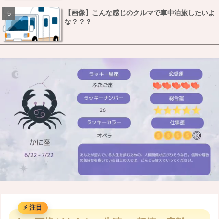
【画像】こんな感じのクルマで車中泊旅したいよ
な？？？
M
u