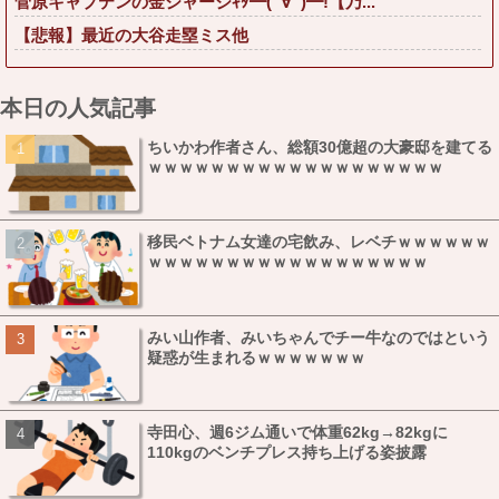
菅原キャプテンの金ジャージｷﾀ━(ﾟ∀ﾟ)━!【乃...
【悲報】最近の大谷走塁ミス他
本日の人気記事
ちいかわ作者さん、総額30億超の大豪邸を建てる
ｗｗｗｗｗｗｗｗｗｗｗｗｗｗｗｗｗｗｗ
移民ベトナム女達の宅飲み、レベチｗｗｗｗｗｗ
ｗｗｗｗｗｗｗｗｗｗｗｗｗｗｗｗｗｗ
みい山作者、みいちゃんでチー牛なのではという
疑惑が生まれるｗｗｗｗｗｗｗ
寺田心、週6ジム通いで体重62kg→82kgに
110kgのベンチプレス持ち上げる姿披露