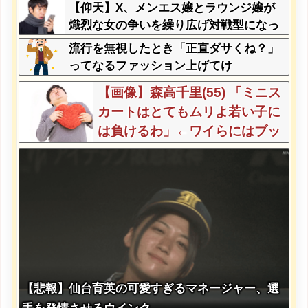
【仰天】X、メンエス嬢とラウンジ嬢が
熾烈な女の争いを繰り広げ対戦型になっ
てしまうw w w w w w w w
流行を無視したとき「正直ダサくね？」
ってなるファッション上げてけ
【画像】森高千里(55) 「ミニス
カートはとてもムリよ若い子に
は負けるわ」←ワイらにはブッ
刺さりまくってしまうw w w w
w w
【悲報】仙台育英の可愛すぎるマネージャー、選