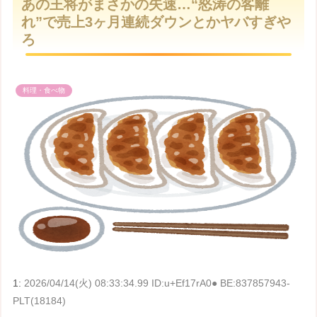
あの王将がまさかの失速…“怒涛の客離
t
れ”で売上3ヶ月連続ダウンとかヤバすぎや
e
ろ
料理・食べ物
1:
2026/04/14(火) 08:33:34.99 ID:u+Ef17rA0● BE:837857943-
PLT(18184)