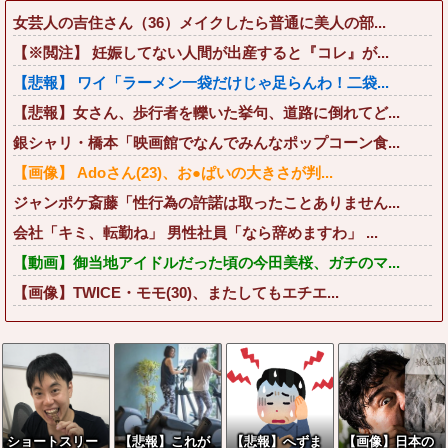
女芸人の吉住さん（36）メイクしたら普通に美人の部...
【※閲注】 妊娠してない人間が出産すると『コレ』が...
【悲報】 ワイ「ラーメン一袋だけじゃ足らんわ！二袋...
【悲報】女さん、歩行者を轢いた挙句、道路に倒れてど...
銀シャリ・橋本「映画館でなんでみんなポップコーン食...
【画像】 Adoさん(23)、お●ぱいの大きさが判...
ジャンポケ斎藤「性行為の許諾は取ったことありません...
会社「キミ、転勤ね」 男性社員「なら辞めますわ」 ...
【動画】御当地アイドルだった頃の今田美桜、ガチのマ...
【画像】TWICE・モモ(30)、またしてもエチエ...
ショートスリー
【悲報】これが
【悲報】へずま
【画像】日本の