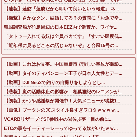
【速報】蓮舫「蓮舫だから叩いて良いという報道」 ネ...
【衝撃】さかなクン、結婚してる？の質問に「お魚で幸...
韓国調査船が竹島周辺の日本EEZ内で調査か、ワイヤ...
「タトゥー入れてる奴は全員バカです」「すごい民度低...
「近年稀に見るどころの話じゃないぞ」と台風15号の...
【動画】これはお見事。中国重慶市で珍しい事故が撮影...
【動画】タイのティパンコーン王子が日本人女性とデー...
【動画】DJI Neo2で釣りの自撮りをしようとし...
【悲報】嵐の活動休止の影響か…相葉雅紀のレコメンが...
【朗報】かつや感謝祭が開催中！人気メニューが税抜1...
【画像】ブータンのJCスタイル良すぎワロタｗｗｗｗ...
VCARBリザーブでSF参戦中の岩佐歩夢「目の前に...
ETCの事をイーティーシーってゆってる奴がいたｗｗ...