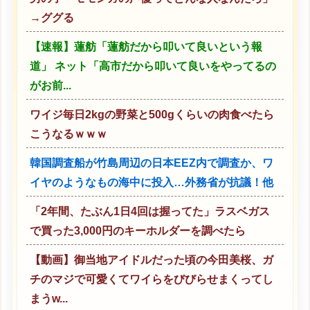
→ググる
【速報】蓮舫「蓮舫だから叩いて良いという報
道」 ネット「高市だから叩いて良いをやってるの
がお前...
ワイジ毎日2kgの野菜と500gくらいの肉食べたら
こうなるｗｗｗ
韓国調査船が竹島周辺の日本EEZ内で調査か、ワ
イヤのようなもの海中に投入…外務省が抗議！他
「2年間、たぶん1日4回は握ってた」ラスベガス
で買った3,000円のキーホルダーを調べたら
【動画】御当地アイドルだった頃の今田美桜、ガ
チのマジで可愛くてワイらをびびらせまくってし
まうw...