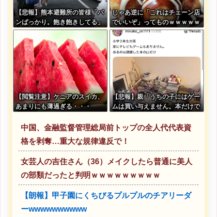
【悲報】熊本避難所の皆様「パ
じゃあ逆に「これはチェーン店
ンばっかり。飽き飽きしてる」
でいいぞ」ってものｗｗｗｗｗ
ｗｗｗ
【閲覧注意】ケニアのスイカ、
【悲報】親「うちの子にはゲー
あまりにも薄過ぎる・・・
ムは買い与えません。本だけで
十分」→結果ｗｗｗ
中国、金融監督管理総局前トップの全人代代表資
格を剥奪…重大な規律違反で！
女芸人の吉住さん（36）メイクしたら普通に美人
の部類だったと判明ｗｗｗｗｗｗｗｗｗ
【朗報】甲子園にくちびるプルプルのチアリーダ
ーwwwwwwwwww