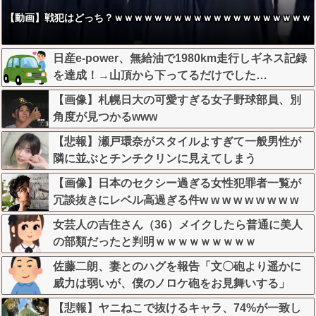
【動画】戦犯はどっち？ｗｗｗｗｗｗｗｗｗｗｗｗｗｗｗｗｗｗｗｗ
日産e-power、無給油で1980km走行しギネス記録
を達成！→山頂から下ってるだけでした…
【画像】札幌日大の可愛すぎる女子野球部員、別
角度が見つかるwww
【悲報】瀬戸環奈がスタイルよすぎて一般男性が
隣に並ぶとチンチクリンに見えてしまう
【画像】日本のセクシー過ぎる女性犯罪者一覧が
冗談抜きにレベル高過ぎる件w w w w w w w w w
女芸人の吉住さん（36）メイクしたら普通に美人
の部類だったと判明ｗｗｗｗｗｗｗｗｗ
佐藤二朗、妻とのハグを報告「文〇砲より遥かに
威力は弱いが、僕のノロケ砲をお見舞いする」
【悲報】ヤニねこで抜けるキャラ、74%が一致し