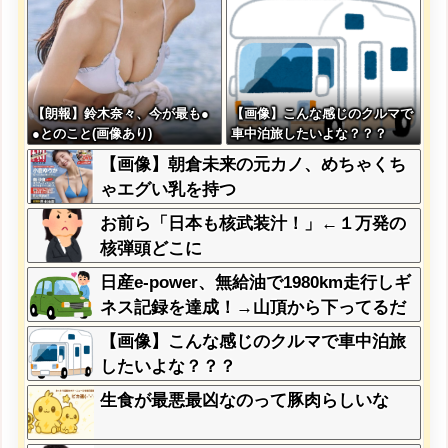
【朗報】鈴木奈々、今が最も●
【画像】こんな感じのクルマで
●とのこと(画像あり)
車中泊旅したいよな？？？
【画像】朝倉未来の元カノ、めちゃくち
ゃエグい乳を持つ
お前ら「日本も核武装汁！」←１万発の
核弾頭どこに
日産e-power、無給油で1980km走行しギ
ネス記録を達成！→山頂から下ってるだ
けでした…
【画像】こんな感じのクルマで車中泊旅
したいよな？？？
生食が最悪最凶なのって豚肉らしいな