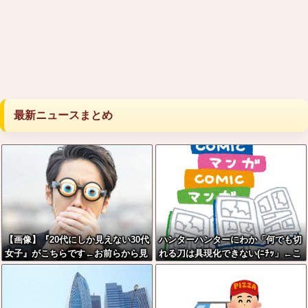
最新ニュースまとめ
【画像】『20代にしか見えない30代
ハンターハンターにわか「何でも切
女子』がこちらです←お前らから見
れる刀は具現化できない(ﾆﾁｯ」←こ
てどう？？？？？？？
れ