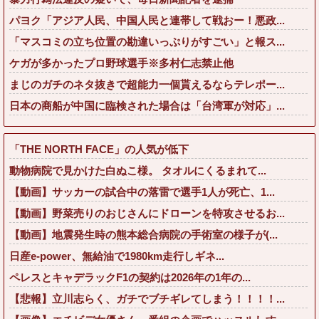
パヨク「アジア人民、中国人民と連帯して戦おー！悪政...
「マスコミの立ち位置の勘違いっぷりがすごい」と報ス...
ケガが多かったプロ野球選手※多村仁志禁止他
まじのガチのネタ抜きで超能力一個貰えるならテレポー...
日本の商船が中国に臨検された場合は「台湾軍が対応」...
「THE NORTH FACE」の人気が低下
動物病院で見かけた白ぬこ様。 タオルにくるまれて...
【動画】サッカーの試合中の落雷で選手1人が死亡、1...
【動画】野菜売りのおじさんにドローンを特攻させるお...
【動画】地震発生時の熊本総合病院の手術室の様子が(...
日産e-power、無給油で1980km走行しギネ...
ペレスとキャデラックF1の契約は2026年の1年の...
【悲報】立川志らく、ガチでブチギレてしまう！！！！...