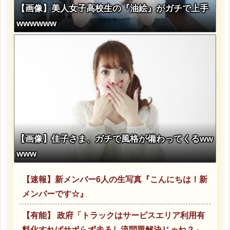
【画像】美人女子高校生の『油絵』がガチで上手
wwwwww
【画像】佳子さま、ガチで風格が備わってくるww
www
【速報】新メンバー6人の生写真『こんにちは！新
メンバーです☆』
【有能】 政府「トラックはサービスエリア利用有
料化すればサボらず走るし流問題解決じゃね？」