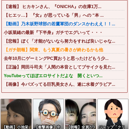
【速報】 ヒカキンさん、『ONICHA』の在庫1万...
【ヒエッ…】 『女』が思っている「男」への “本 ...
【動画】乃木坂野球部の若鷹軍団のダンスかわええ！！...
小坂菜緒の最新『下半身』ガチでエグいって・・・
【悲報】ぼく「才能がないなら努力をすれば良いじゃな...
【ガチ朗報】関東、もう真夏の暑さが終わるかも他
去年10月にゲーミングPC買おうと思ったけどもう少...
【正論】岡田斗司夫「人間の本音としてブサイクを見た...
YouTubeってほぼエロサイトだよな 開くといつ...
【画像】今バズってる巨乳美女さん、遂に水着グラビア...
【動画】小池栄
【衝撃画像】中
【朗報】全員が3
ジャップ「クリ