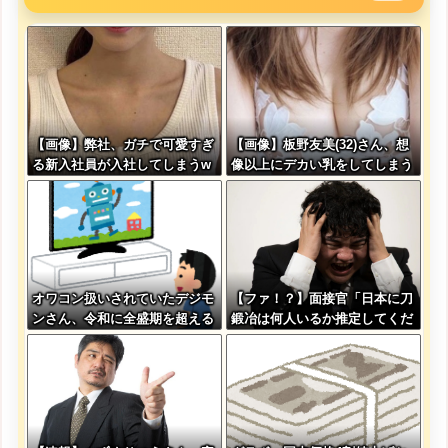
【画像】弊社、ガチで可愛すぎ
【画像】板野友美(32)さん、想
る新入社員が入社してしまうw
像以上にデカい乳をしてしまう
www
www
オワコン扱いされていたデジモ
【ファ！？】面接官「日本に刀
ンさん、令和に全盛期を超える
鍛冶は何人いるか推定してくだ
利益を生み出していた
さい」 俺「188人です」 面
接官「どういう風に考えました
か？」 俺「知ってました」→
この後『こう』なったんだがマ
ジで納得いかない！！！！！