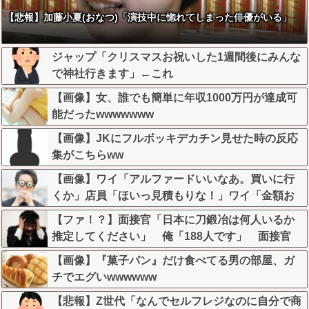
【悲報】加藤小夏(おなつ)「演技中に惚れてしまった俳優がいる」
ジャップ「クリスマスお祝いした1週間後にみんな
で神社行きます」←これ
【画像】女、誰でも簡単に年収1000万円が達成可
能だったwwwwwww
【画像】JKにフルボッキデカチン見せた時の反応
集がこちらww
【画像】ワイ「アルファードいいなあ。買いに行
くか」店員「ほいっ見積もりな！」ワイ「金額お
かしくね？」←お前らもそう思うよな？？？？？
【ファ！？】面接官「日本に刀鍛冶は何人いるか
推定してください」 俺「188人です」 面接官
「どういう風に考えましたか？」 俺「知ってま
【画像】『菓子パン』だけ食べてる男の部屋、ガ
した」→この後『こう』なったんだがマジで納得
チでエグいwwwwww
いかない！！！！！
【悲報】Z世代「なんでセルフレジなのに自分で商