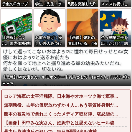
子似のGカップ
学生「先生！水
5歳を突破したP
スマスお祝いし
女子高生「知ら
泳で水着になる
erfumeさん、お
た1週間後にみん
ないオジさんに
のイヤです！」
●●いwwww
なで神社行きま
襲われてオッパ
先生「分かっ
す」←これ
イ揉まれた」
た」→結果まさ
かの『こう』な
【悲報】グラ
お前ら急げ！怪
【画像】爆乳の
色々副業に手を
ってしまうw w
ボ、国内価格4割
しい外人みつけ
青山ひかる、小6
出したけど、結
w w w w w
値上げか・・・
たら法務省にタ
の時のボディが
局残業するのが1
レコミしてみ
こちらwwwww
番稼げるな
ろ！意外と仕事
w
するぞ？
【悲報】AV女優さん、キモオタチー牛弱男どもの「おはよう」にブチギレ
ｗｗｗ
ロシア海軍の太平洋艦隊、日本海やオホーツク海で軍事...
無期懲役、去年の仮釈放わずか４人…もう実質終身刑だ...
熊本の被災地で暴れまくったメディア取材陣、堪忍袋の...
【画像】田中みな実さん、妊娠中とは思えないヒール姿...
暴力行為法違反の疑いで、毎日新聞記者を逮捕