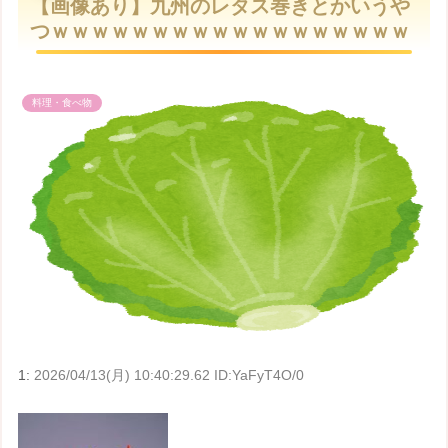
【画像あり】九州のレタス巻きとかいうや
t
つｗｗｗｗｗｗｗｗｗｗｗｗｗｗｗｗｗｗ
e
料理・食べ物
1:
2026/04/13(月) 10:40:29.62 ID:YaFyT4O/0