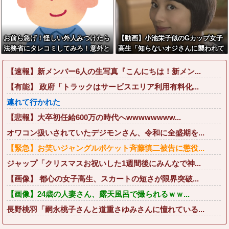
お前ら急げ！怪しい外人みつけたら
【動画】小池栄子似のGカップ女子
法務省にタレコミしてみろ！意外と
高生「知らないオジさんに襲われて
仕事するぞ？
オッパイ揉まれた」
【速報】新メンバー6人の生写真『こんにちは！新メン...
【有能】 政府「トラックはサービスエリア利用有料化...
連れて行かれた
【悲報】大卒初任給600万の時代へwwwwwwww...
オワコン扱いされていたデジモンさん、令和に全盛期を...
【緊急】お笑いジャングルポケット斉藤慎二被告に懲役...
ジャップ「クリスマスお祝いした1週間後にみんなで神...
【画像】 都心の女子高生、スカートの短さが限界突破...
【画像】24歳の人妻さん、露天風呂で撮られるｗｗ...
長野桃羽「嗣永桃子さんと道重さゆみさんに憧れている...