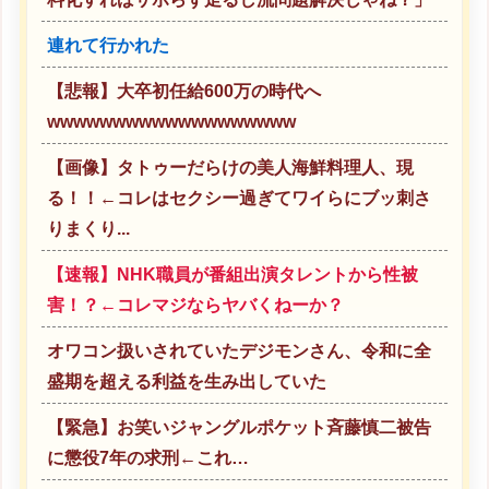
連れて行かれた
【悲報】大卒初任給600万の時代へ
wwwwwwwwwwwwwwwwwww
【画像】タトゥーだらけの美人海鮮料理人、現
る！！←コレはセクシー過ぎてワイらにブッ刺さ
りまくり...
【速報】NHK職員が番組出演タレントから性被
害！？←コレマジならヤバくねーか？
オワコン扱いされていたデジモンさん、令和に全
盛期を超える利益を生み出していた
【緊急】お笑いジャングルポケット斉藤慎二被告
に懲役7年の求刑←これ…