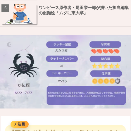
ワンピース原作者・尾田栄一郎が描いた担当編集
の似顔絵「ムダに東大卒」
M
u