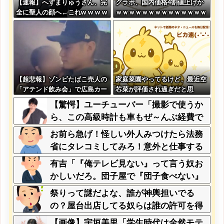
【速報】へずまりゅうさん、完
グラボ、国内価格4割値上げか
全に聖人の顔へ←これw w w w
ｗｗｗｗｗｗｗｗｗｗｗｗｗｗ
w w w w
ｗｗ
【超悲報】ゾンビたばこ売人の
家庭菜園やってるけど、最近空
「アテンド飲み会」で広島カー
芯菜が評価され過ぎだと思
プ田村俊介がセクシー女優と寸
う！！！！！
【驚愕】ユーチューバー「撮影で使うか
止めキスｗｗｗ
ら、この高級時計も車もぜ～んぶ経費で
タダ！ｗ」←まさかコレ本気にしてる奴
お前ら急げ！怪しい外人みつけたら法務
なんておらんよな？よな？w w w w w w
省にタレコミしてみろ！意外と仕事する
w w w w w
ぞ？
有吉「『俺テレビ見ない』って言う奴お
かしいだろ。団子屋で『団子食べない』
って言うか？」
祭りって謎だよな、誰が神輿担いでる
の？屋台出店してる奴らは誰の許可を得
て商売してるの？
【画像】宇垣美里「学生時代は全然モテ