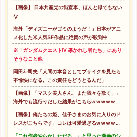
【画像】 日本共産党の街宣車、ほんと碌でもない
な
海外「ディズニーがゴミのようだ！」日本がアニ
メ化した米人気SF作品に絶賛の声が殺到中
※「ガンダムクエストIV 導かれし者たち」にあり
そうなこと他
岡田斗司夫「人間の本音としてブサイクを見たら
不愉快になる。この責任をどうとるんだ」
【画像】「マスク美人さん、また我々を欺く」←
海外でも流行りだした結果がこちらw w w w w...
【画像】俺たちの姫、佳子さまのお気に入りのド
レスがこちらです←コレは可愛過ぎるw w w w ...
「これ作者やらかしただろ…」と思った漫画のシ