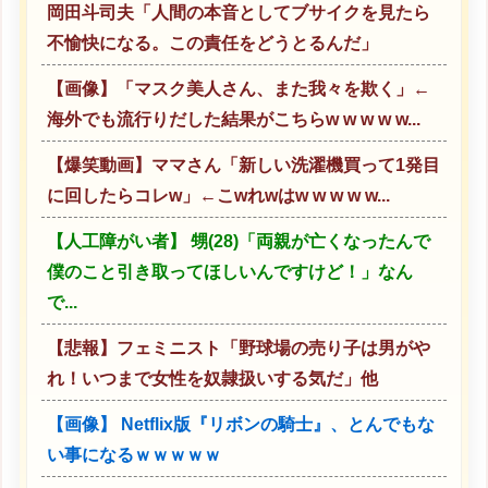
岡田斗司夫「人間の本音としてブサイクを見たら
不愉快になる。この責任をどうとるんだ」
【画像】「マスク美人さん、また我々を欺く」←
海外でも流行りだした結果がこちらw w w w w...
【爆笑動画】ママさん「新しい洗濯機買って1発目
に回したらコレw」←こwれwはw w w w w...
【人工障がい者】 甥(28)「両親が亡くなったんで
僕のこと引き取ってほしいんですけど！」なん
で...
【悲報】フェミニスト「野球場の売り子は男がや
れ！いつまで女性を奴隷扱いする気だ」他
【画像】 Netflix版『リボンの騎士』、とんでもな
い事になるｗｗｗｗｗ