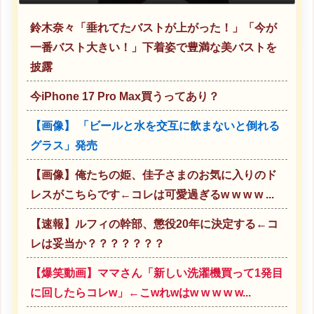
鈴木奈々「垂れてたバストが上がった！」「今が
一番バスト大きい！」下着姿で豊満な美バストを
披露
今iPhone 17 Pro Max買うってあり？
【画像】 「ビールと水を交互に飲まないと倒れる
グラス」発売
【画像】俺たちの姫、佳子さまのお気に入りのド
レスがこちらです←コレは可愛過ぎるw w w w ...
【速報】ルフィの幹部、懲役20年に決定する←コ
レは妥当か？？？？？？？
【爆笑動画】ママさん「新しい洗濯機買って1発目
に回したらコレw」←こwれwはw w w w w...