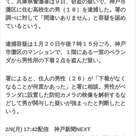
て、兵庫県警灘署は９日、窃盗の疑いで、神戸市
灘区に住む高校生の男（１８）を逮捕した。署の
調べに対して「間違いありません」と容疑を認め
ているという。
逮捕容疑は１月２０日午後７時１５分ごろ、神戸
市灘区のマンションで、１階にある一室のベラン
ダから男性用の下着２点を盗んだ疑い。
署によると、住人の男性（２８）が「下着がなく
なることが何度かあった」と署に相談。男性がベ
ランダに設置した防犯カメラの映像を解析するな
どして男が関与した疑いが強まったと判断したと
いう。
2/9(月) 17:42配信 神戸新聞NEXT