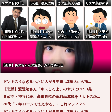
スマスお祝いし
3人組、強風に煽
この超美人容疑
リスマ美容師さ
た1週間後にみん
られ「生尻」が
者が、整形か否
ん、ココリコ田
なで神社行きま
丸出しに・・・
か判定して！！
中みたいなチー
す」←これ
→画像がこちら
牛を大変身させ
w w w w w w w
た結果がこちら
w w w
w w w w w w w
【衝撃】YouTu
【速報】れいわ
有吉「『俺テレ
【悲報】大卒初
w w w w
ber山口達也さ
新選組さん「い
ビ見ない』って
任給600万の時
ん、チェンソー
のちの党」に改
言う奴おかしい
代へwwwwwww
で竹を切るだけ
名ｗｗｗｗｗｗ
だろ。団子屋で
wwwwwwwww
で600万再生を
ｗｗ
『団子食べな
www
突破してしまう
い』って言う
←正直、こう言
か？」
【画像】あのちゃんの近影、ガチで終わる
うのでいいんだ
よなw w w w w
w w w
ドンキのうなぎ食べた14人が食中毒…3歳児から75...
【悲報】渡邊渚さん「キスしろよ」のヤジでPTSD発...
参政党・神谷代表、高市政権の食料品減税を「天下の愚...
20代「50年ローンでええやろ」←これマジ？？？
ドンキのうなぎ食べた14人が食中毒…3歳児から75...