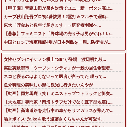
【甲子園】青森山田が暑さ対策でユニ一新 ボタン廃止...
カープ秋山翔吾プロ初4番抜擢！2塁打＆マルチで躍動...
東大「貯金あと数年で尽きます」→研究者削減へ…
【悲報】フェミニスト「野球場の売り子は男がやれ！い...
中国とロシア海軍艦艇4隻が日本列島を一周…防衛省が...
女性セブンにイケメン棋士”S6”が登場 渡辺明九段...
実証実験都市「ウーブン・シティ」が一般の居住希望者...
ネコと寝るのはよくないって医者が言ってた 眠って...
魚介料理の美味しい県に観光に行きたいんやが
【動画】両方馬鹿（笑）ミニストップでトラックと衝突...
【大地震】専門家「南海トラフだけでなく直下型地震に...
【動画】高速道路を走行中の車からリアガラスが飛んで...
囁きボイスでaikoを歌う遠藤さくらちゃんが可愛す...