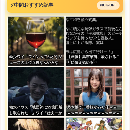
⚡
中間おすすめ記事
PICK-UP!!
幼少ワイ「ワインってぶどうジ
【画像】高市早苗、殺されるこ
ュースの上位互換なんやろな
とに怯え始める
ぁ」
積水ハウス「地面師に55億円騙
乃木坂で一番顔が●●い子ｗｗ
し取られた…」ワイ「はえーか
ｗｗｗｗｗｗｗｗｗｗｗｗｗｗ
わいそう…会社滅茶苦茶やろな
ｗｗｗ
ぁ」→