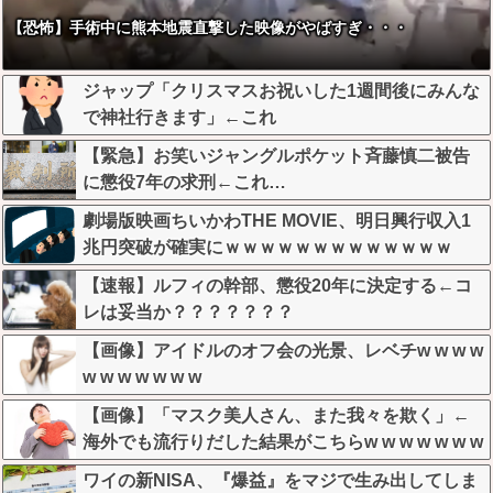
【恐怖】手術中に熊本地震直撃した映像がやばすぎ・・・
ジャップ「クリスマスお祝いした1週間後にみんな
で神社行きます」←これ
【緊急】お笑いジャングルポケット斉藤慎二被告
に懲役7年の求刑←これ…
劇場版映画ちいかわTHE MOVIE、明日興行収入1
兆円突破が確実にｗｗｗｗｗｗｗｗｗｗｗｗｗ
【速報】ルフィの幹部、懲役20年に決定する←コ
レは妥当か？？？？？？？
【画像】アイドルのオフ会の光景、レベチw w w w
w w w w w w w
【画像】「マスク美人さん、また我々を欺く」←
海外でも流行りだした結果がこちらw w w w w w w
ワイの新NISA、『爆益』をマジで生み出してしま