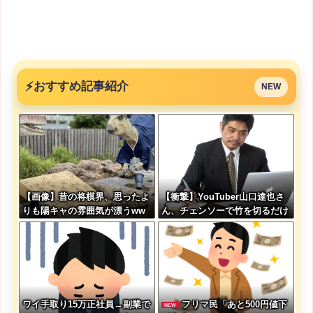
⚡
おすすめ記事紹介
NEW
【画像】昔の将棋界、思ったよ
【衝撃】YouTuber山口達也さ
りも陽キャの雰囲気が漂うww
ん、チェンソーで竹を切るだけ
wwwww
で600万再生を突破してしまう
←正直、こう言うのでいいんだ
よなw w w w w w w w
ワイ手取り15万正社員→副業で
フリマ民「あと500円値下
NEW