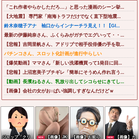
「これ作者やらかしただろ…」と思った漫画のシーン挙...
【大地震】 専門家「南海トラフだけでなく直下型地震...
鈴木奈穂子アナ 袖口からインナーチラ見え！！【GI...
最新の伊藤純奈さん、ふくらみがガチでエグいって・・...
【悲報】吉岡里帆さん、アドリブで相手役俳優の手を取...
パチンコさん、スロット化計画が進行中らしい
【爆笑動画】ママさん「新しい洗濯機買って1発目に回...
【悲報】上沼恵美子ブチギレ「簡単にそうめん作れ言う...
【動画】長濱ねるさん、乳放り出してシコらせにきてし...
【画像】会社の女がお○ぱい強調しすぎなんだけどｗ
ジャップ「クリ
【画像】JK
【画像】お前ら
【画像】カ
NEW
NEW