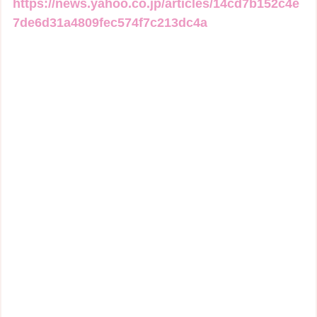
https://news.yahoo.co.jp/articles/14cd7b152c4e
7de6d31a4809fec574f7c213dc4a