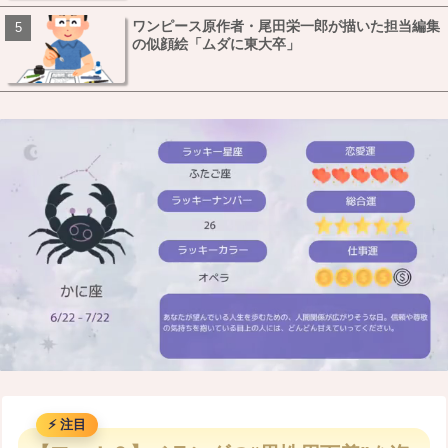
ワンピース原作者・尾田栄一郎が描いた担当編集
の似顔絵「ムダに東大卒」
M
u