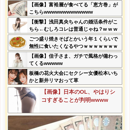
【画像】富裕層が食べてる「恵方巻」が
こちらwwwwwwwwwwwww
【衝撃】浅田真央ちゃんの婚活条件がこ
ちら←むしろコレは普通じゃね？w w w
w w w w w
ごつ盛り焼きそばとかいう年１くらいで
無性に食いたくなるやつｗｗｗｗｗｗｗ
ｗ
【画像】佳子さま、ガチで風格が備わっ
てくるwwwww
板橋の花火大会にセクシー女優松本いち
かと新井リマおって草
【画像】日本のOL、やはりシ
コすぎることが判明wwww