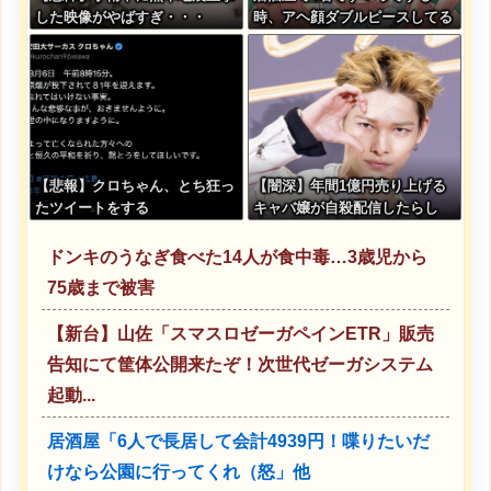
した映像がやばすぎ・・・
時、アヘ顔ダブルピースしてる
みたいになるの恥ずかしいんや
が
【悲報】クロちゃん、とち狂っ
【闇深】年間1億円売り上げる
たツイートをする
キャバ嬢が自殺配信したらし
い・・・
ドンキのうなぎ食べた14人が食中毒…3歳児から
75歳まで被害
【新台】山佐「スマスロゼーガペインETR」販売
告知にて筐体公開来たぞ！次世代ゼーガシステム
起動...
居酒屋「6人で長居して会計4939円！喋りたいだ
けなら公園に行ってくれ（怒」他