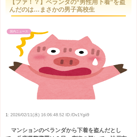
【ファ！？】ベランダの“男性用下着”を盗
t
んだのは…まさかの男子高校生
e
国内ニュース
1:
2026/02/11(水) 16:06:48.52 ID:/Dv1Ygii9
マンションのベランダから下着を盗んだとし