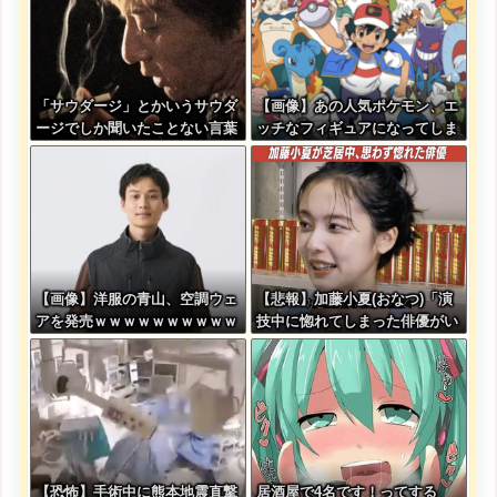
「サウダージ」とかいうサウダ
【画像】あの人気ポケモン、エ
ージでしか聞いたことない言葉
ッチなフィギュアになってしま
ｗｗｗｗｗｗｗｗ
う
【画像】洋服の青山、空調ウェ
【悲報】加藤小夏(おなつ)「演
アを発売ｗｗｗｗｗｗｗｗｗｗ
技中に惚れてしまった俳優がい
ｗｗｗｗ
る」
【恐怖】手術中に熊本地震直撃
居酒屋で4名です！ってする