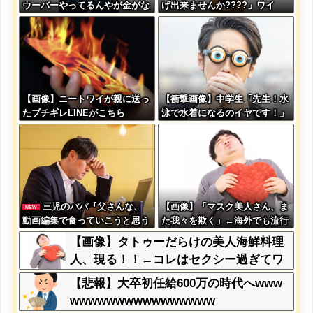
ウーバーやってるんやが金がな
げ出来ませんか????」ワイ
い
「ほ～い購入ｗ」
【画像】ニートワイが親に送っ
【衝撃画像】中学生「先生！水
たブチギレLINEがこちら
泳で水着になるのイヤです！」
先生「分かった」→結果まさか
の『こう』なってしまうw w w
w w w w
三児のパパ『父さんな、
【画像】「マスク美人さん、ま
NEW
動画編集で食っていこうと思う
た我々を欺く」←海外でも流行
んだ』→結果
りだした結果がこちらw w w w
【画像】タトゥーだらけの美人海鮮料理
w w w
人、現る！！←コレはセクシー過ぎてワ
イらにブッ刺さりまくりw w w w w w w
【悲報】大卒初任給600万の時代へwww
w w
wwwwwwwwwwwwwwww