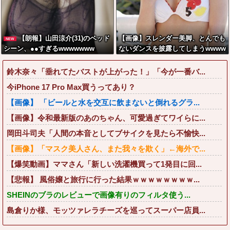
【朗報】山田涼介(31)のベッド
【画像】スレンダー美脚、とんでも
NEW
シーン、●●すぎるwwwwwww
ないダンスを披露してしまうwwww
wwwww
鈴木奈々「垂れてたバストが上がった！」「今が一番バ...
今iPhone 17 Pro Max買うってあり？
【画像】 「ビールと水を交互に飲まないと倒れるグラ...
【画像】令和最新版のあのちゃん、可愛過ぎてワイらに...
岡田斗司夫「人間の本音としてブサイクを見たら不愉快...
【画像】「マスク美人さん、また我々を欺く」←海外で...
【爆笑動画】ママさん「新しい洗濯機買って1発目に回...
【悲報】 風俗嬢と旅行に行った結果ｗｗｗｗｗｗｗｗ...
SHEINのブラのレビューで画像有りのフィルタ使う...
島倉りか様、モッツァレラチーズを巡ってスーパー店員...