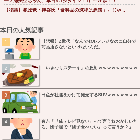
一ノ瀬美空ちゃん、本日の｢タダイマ！｣に生出演！！...
【物議】参政党・神谷氏「食料品の減税は愚策」←じゃ...
本日の人気記事
【悲報】Z世代「なんでセルフレジなのに自分で
商品通さないといけないんだ」
「いきなりステーキ」の反対ｗｗｗｗｗｗｗｗｗ
日産が社運をかけて発売するSUVｗｗｗｗｗｗｗ
有吉「『俺テレビ見ない』って言う奴おかしいだ
ろ。団子屋で『団子食べない』って言うか？」