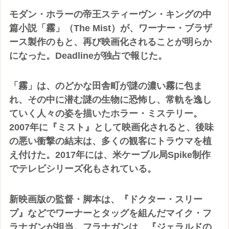
モダン・ホラーの帝王スティーヴン・キングの中
篇小説「霧」（The Mist）が、ワーナー・ブラザ
ース製作のもと、再び映画化されることが明らか
になった。Deadlineが独占で報じた。
「霧」は、のどかな田舎町が謎の濃い霧に包ま
れ、その中に潜む謎の生物に恐怖し、常軌を逸し
ていく人々の姿を描いたホラー・ミステリー。
2007年に『ミスト』として映画化されると、後味
の悪い衝撃の結末は、多くの観客にトラウマを植
え付けた。2017年には、米ケーブル局Spike制作
でテレビシリーズ化もされている。
新映画版の監督・脚本は、『ドクター・スリー
プ』などでワーナーとタッグを組んだマイク・フ
ラナガンが担当。フラナガンは、『ジェラルドの