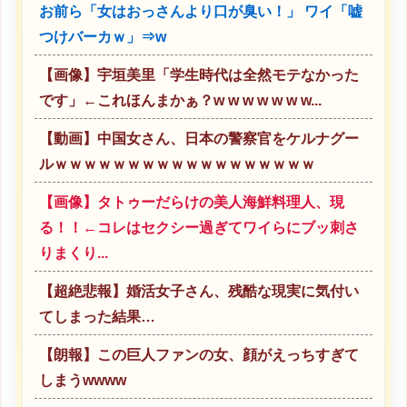
お前ら「女はおっさんより口が臭い！」 ワイ「嘘
つけバーカｗ」⇒w
【画像】宇垣美里「学生時代は全然モテなかった
です」←これほんまかぁ？w w w w w w w...
【動画】中国女さん、日本の警察官をケルナグー
ルｗｗｗｗｗｗｗｗｗｗｗｗｗｗｗｗｗｗ
【画像】タトゥーだらけの美人海鮮料理人、現
る！！←コレはセクシー過ぎてワイらにブッ刺さ
りまくり...
【超絶悲報】婚活女子さん、残酷な現実に気付い
てしまった結果…
【朗報】この巨人ファンの女、顔がえっちすぎて
しまうwwww