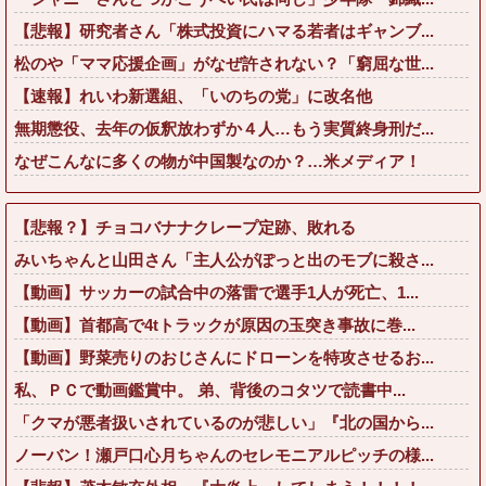
【悲報】研究者さん「株式投資にハマる若者はギャンブ...
松のや「ママ応援企画」がなぜ許されない？「窮屈な世...
【速報】れいわ新選組、「いのちの党」に改名他
無期懲役、去年の仮釈放わずか４人…もう実質終身刑だ...
なぜこんなに多くの物が中国製なのか？…米メディア！
【悲報？】チョコバナナクレープ定跡、敗れる
みいちゃんと山田さん「主人公がぽっと出のモブに殺さ...
【動画】サッカーの試合中の落雷で選手1人が死亡、1...
【動画】首都高で4tトラックが原因の玉突き事故に巻...
【動画】野菜売りのおじさんにドローンを特攻させるお...
私、ＰＣで動画鑑賞中。 弟、背後のコタツで読書中...
「クマが悪者扱いされているのが悲しい」『北の国から...
ノーバン！瀬戸口心月ちゃんのセレモニアルピッチの様...