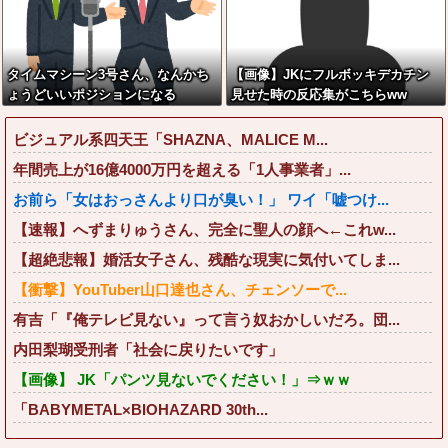
タイムマシーン3号さん、なんかち
【画像】JKにフルボッキデカチン
ょうどいいポジションになる
見せた時の反応集がこちらww
ビジュアル系四天王「SHAZNA、MALICE M...
年間売上が16億4000万円を超える「1人事業者」...
お前ら「女はおっさんより口が臭い！」 ワイ「嘘つけ...
【速報】へずまりゅうさん、完全に聖人の顔へ←これw...
【超絶悲報】婚活女子さん、残酷な現実に気付いてしま...
【衝撃】YouTuber山口達也さん、チェンソーで...
有吉「『俺テレビ見ない』って言う奴おかしいだろ。団...
内田梨瑚受刑者「社会に戻りたいです」
【画像】 JK「パンツ見ないでください！」⇒ｗｗ
「BABYMETAL×BIOHAZARD 30th...