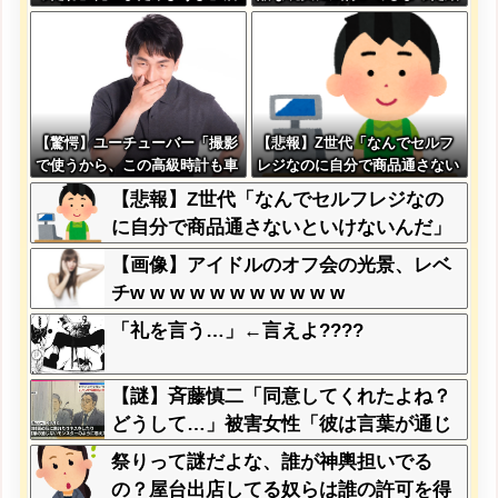
員「お会計2380円になりまー
果…
す」→その後『こう』なったん
だが俺悪くないよ
な？？？？？？？？
【驚愕】ユーチューバー「撮影
【悲報】Z世代「なんでセルフ
で使うから、この高級時計も車
レジなのに自分で商品通さない
もぜ～んぶ経費でタダ！ｗ」←
といけないんだ」
【悲報】Z世代「なんでセルフレジなの
まさかコレ本気にしてる奴なん
に自分で商品通さないといけないんだ」
ておらんよな？よな？w w w w
w w w w w w w
【画像】アイドルのオフ会の光景、レベ
チw w w w w w w w w w w
「礼を言う…」←言えよ????
【謎】斉藤慎二「同意してくれたよね？
どうして…」被害女性「彼は言葉が通じ
ないモンスター」
祭りって謎だよな、誰が神輿担いでる
の？屋台出店してる奴らは誰の許可を得