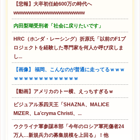
【悲報】大卒初任給600万の時代へ
wwwwwwwwwwwwwwwwwww
内田梨瑚受刑者「社会に戻りたいです」
HRC（ホンダ・レーシング）折原氏「以前のF1プ
ロジェクトを経験した専門家を何人か呼び戻しま
し...
【画像】 福岡、こんなのが普通に走ってるｗｗｗ
ｗｗｗｗｗｗｗｗｗｗｗｗｗ
【動画】アメリカのトー横、えっちすぎるｗ
ビジュアル系四天王「SHAZNA、MALICE
MIZER、La’cryma Christi、...
ウクライナ軍参謀本部「今年のロシア軍死傷者24
万人…新規兵力の募集規模を上回る」！他