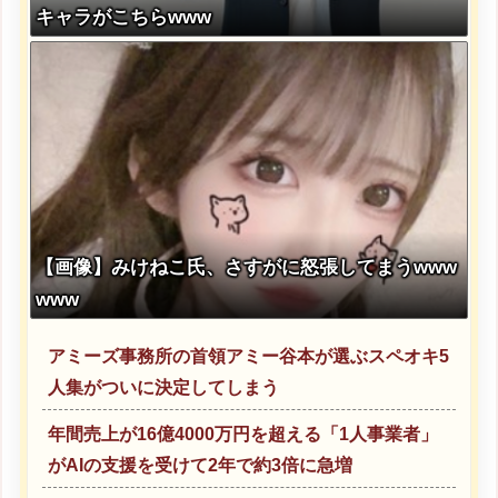
キャラがこちらwww
【画像】みけねこ氏、さすがに怒張してまうwww
www
アミーズ事務所の首領アミー谷本が選ぶスペオキ5
人集がついに決定してしまう
年間売上が16億4000万円を超える「1人事業者」
がAIの支援を受けて2年で約3倍に急増