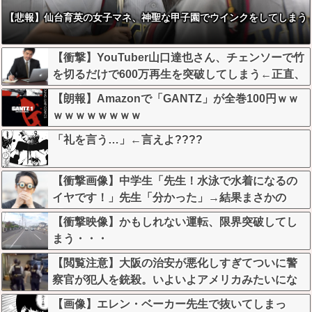
【悲報】仙台育英の女子マネ、神聖な甲子園でウインクをしてしまう
【衝撃】YouTuber山口達也さん、チェンソーで竹
を切るだけで600万再生を突破してしまう←正直、
こう言うのでいいんだよなw w w w w w w w
【朗報】Amazonで「GANTZ」が全巻100円ｗｗ
ｗｗｗｗｗｗｗｗ
「礼を言う…」←言えよ????
【衝撃画像】中学生「先生！水泳で水着になるの
イヤです！」先生「分かった」→結果まさかの
『こう』なってしまうw w w w w w w
【衝撃映像】かもしれない運転、限界突破してし
まう・・・
【閲覧注意】大阪の治安が悪化しすぎてついに警
察官が犯人を銃殺。いよいよアメリカみたいにな
ってきたな
【画像】エレン・ベーカー先生で抜いてしまっ