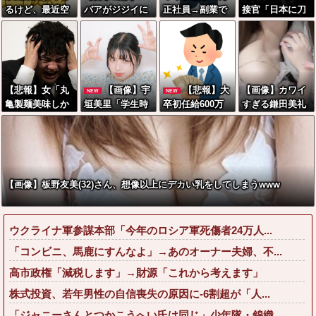
るけど、最近空
バアがジジイに
正社員→副業で
接官「日本に刀
芯菜が評価され
チェーンソ
ウーバーやって
鍛冶は何人いる
過ぎだと思
ー！？←一体何
るんやが金がな
か推定してくだ
う！！！！！
があったんやコ
い
さい」 俺「18
レw w w w w w
8人です」 面接
w w w
官「どういう風
【悲報】女「丸
【画像】宇
【悲報】大
【画像】カワイ
NEW
NEW
に考えました
亀製麺美味しか
垣美里「学生時
卒初任給600万
すぎる鎌田美礼
か？」 俺「知
ったね」俺「ま
代は全然モテな
の時代へwwww
棋士、サンタコ
ってました」→
た来ようよ」店
かったです」←
wwwwwwwww
スが性的すぎる
この後『こう』
員「お会計2380
これほんまか
wwwwww
なったんだがマ
円になりまー
ぁ？w w w w w
ジで納得いかな
す」→その後
w w w
い！！！！！
【画像】板野友美(32)さん、想像以上にデカい乳をしてしまうwww
『こう』なった
んだが俺悪くな
いよ
ウクライナ軍参謀本部「今年のロシア軍死傷者24万人...
な？？？？？？
？？
「コンビニ、馬鹿にすんなよ」→あのオーナー夫婦、不...
高市政権「減税します」→財源「これから考えます」
株式投資、若年男性の自信喪失の原因に-6割超が「人...
「ジャニーさんとつかこうへい氏は同じ」少年隊・錦織...