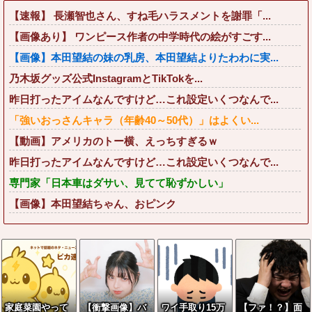
【速報】 長瀬智也さん、すね毛ハラスメントを謝罪「...
【画像あり】 ワンピース作者の中学時代の絵がすごす...
【画像】本田望結の妹の乳房、本田望結よりたわわに実...
乃木坂グッズ公式InstagramとTikTokを...
昨日打ったアイムなんですけど…これ設定いくつなんで...
「強いおっさんキャラ（年齢40～50代）」はよくい...
【動画】アメリカのトー横、えっちすぎるｗ
昨日打ったアイムなんですけど…これ設定いくつなんで...
専門家「日本車はダサい、見てて恥ずかしい」
【画像】本田望結ちゃん、おピンク
家庭菜園やって
【衝撃画像】バ
ワイ手取り15万
【ファ！？】面