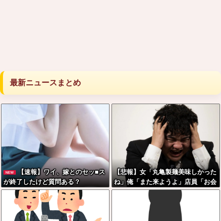
最新ニュースまとめ
【速報】ワイ、嫁とのセッ■ス
【悲報】女「丸亀製麺美味しかった
NEW
が終了したけど質問ある？
ね」俺「また来ようよ」店員「お会
計2380円になりまーす」→その後
『こう』なったんだが俺悪くないよ
な？？？？？？？？