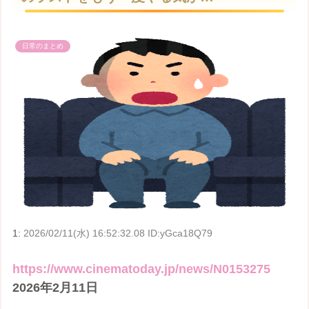
e
日常のまとめ
1:
2026/02/11(水) 16:52:32.08 ID:yGca18Q79
https://www.cinematoday.jp/news/N0153275
2026年2月11日