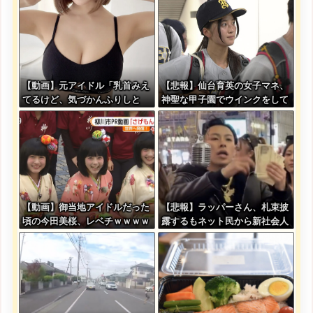
ー」
【動画】元アイドル「乳首みえ
【悲報】仙台育英の女子マネ、
てるけど、気づかんふりしと
神聖な甲子園でウインクをして
こ」
しまう
【動画】御当地アイドルだった
【悲報】ラッパーさん、札束披
頃の今田美桜、レベチｗｗｗｗ
露するもネット民から新社会人
ｗｗｗｗｗｗｗｗｗｗｗｗｗｗ
の初ボーナスくらいしかないと
笑われる