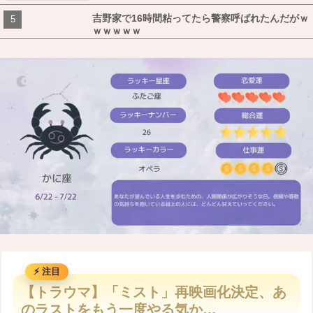
吉野家で16時間粘ってたら警察呼ばれたんだがｗ
ｗｗｗｗｗ
M
u
【トラウマ】「ミスト」再映画化決定、あ
t
のラストをもう一度やる気か…