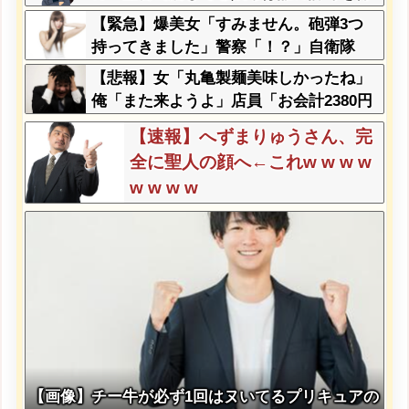
て商売してるの？
【緊急】爆美女「すみません。砲弾3つ
持ってきました」警察「！？」自衛隊
「！？」→結果w w w w w w w w
【悲報】女「丸亀製麺美味しかったね」
俺「また来ようよ」店員「お会計2380円
になりまーす」→その後『こう』なった
【速報】へずまりゅうさん、完
んだが俺悪くないよな？？？？？？？？
全に聖人の顔へ←これw w w w
w w w w
【画像】チー牛が必ず1回はヌいてるプリキュアの