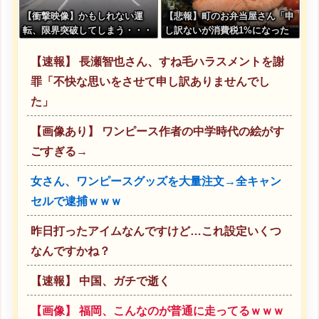
【衝撃映像】かもしれない運
【悲報】町のお弁当屋さん「申
転、限界突破してしまう・・・
し訳ないが消費税1%になった
らその分商品代を値上げする
わ」
【速報】 長瀬智也さん、すね毛ハラスメントを謝
罪「不快な思いをさせて申し訳ありませんでし
た」
【画像あり】 ワンピース作者の中学時代の絵がす
ごすぎる→
女さん、ワンピースグッズを大量注文→全キャン
セルで逮捕ｗｗｗ
昨日打ったアイムなんですけど…これ設定いくつ
なんですかね？
【速報】 中国、ガチで逝く
【画像】 福岡、こんなのが普通に走ってるｗｗｗ