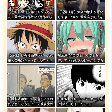
【悲報】週刊少年ジャンプさ
【閲覧注意】大阪の治安が悪化
ん、最大発行部数653万部から
しすぎてついに警察官が犯人を
急降下でついに100万部を割っ
銃殺。いよいよアメリカみたい
てしまう
になってきたな
【画像】覇権漫画ワンピースの
居酒屋で4名です！ってする
主人公モンキー・D・ルフィさ
時、アヘ顔ダブルピースしてる
ん、変わり果てた姿で発見され
みたいになるの恥ずかしいんや
る・・・
が
【謎】斉藤慎二「同意してくれ
【画像】エレン・ベーカー先生
たよね？どうして…」被害女性
で抜いてしまった・・・
「彼は言葉が通じないモンスタ