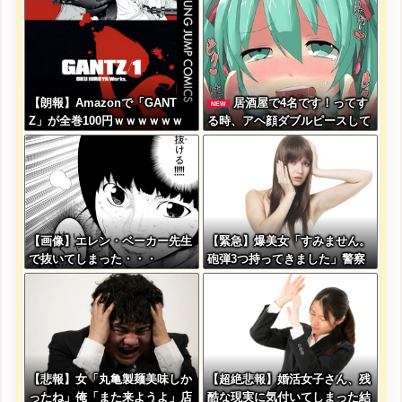
【朗報】Amazonで「GANT
居酒屋で4名です！ってす
NEW
Z」が全巻100円ｗｗｗｗｗｗ
る時、アヘ顔ダブルピースして
ｗｗｗｗ
るみたいになるの恥ずかしいん
やが
【画像】エレン・ベーカー先生
【緊急】爆美女「すみません。
で抜いてしまった・・・
砲弾3つ持ってきました」警察
「！？」自衛隊「！？」→結果
w w w w w w w w
【悲報】女「丸亀製麺美味しか
【超絶悲報】婚活女子さん、残
ったね」俺「また来ようよ」店
酷な現実に気付いてしまった結