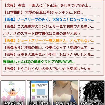
【悲報】 有吉、一般人に「ド正論」を叩きつけて炎上...
【日本横断】 大型の台風15号(チャンホン)…お盆...
【画像】ノースリーブのみく、大変なことになってるっ...
【画像】この森香澄のランジェリー見て我慢できる男い...
ハナハナのスマート遊技機化は自滅の道だと思う
【画像】ショートスリーバー堀大輔さん、とんでもない...
【画像あり】洋服の青山、今更になって「空調ウェア」...
【悲報】火垂るの墓を見た小学生「おばさんがいじわる...
篠崎愛ちゃん(31)の最新グラビアWIWIWIWI...
【画像】もうこれくらいの外人でいいから交尾したいｗ
【写真付】中川
【悲報】思春期
【悲報】韓国の
●●漫画の竿役