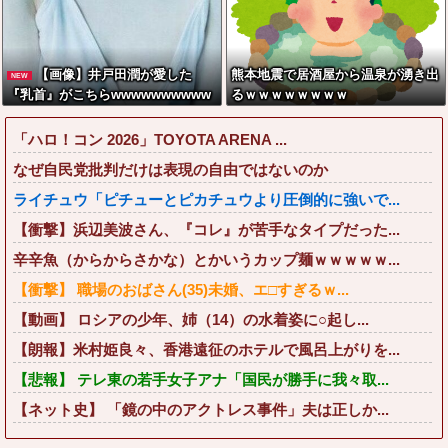
【画像】井戸田潤が愛した
熊本地震で居酒屋から温泉が湧き出
NEW
『乳首』がこちらwwwwwwwwww
るｗｗｗｗｗｗｗｗ
「ハロ！コン 2026」TOYOTA ARENA ...
なぜ自民党批判だけは表現の自由ではないのか
ライチュウ「ピチューとピカチュウより圧倒的に強いで...
【衝撃】浜辺美波さん、『コレ』が苦手なタイプだった...
辛辛魚（からからさかな）とかいうカップ麺ｗｗｗｗｗ...
【衝撃】 職場のおばさん(35)未婚、エ□すぎるｗ...
【動画】 ロシアの少年、姉（14）の水着姿に○起し...
【朗報】米村姫良々、香港遠征のホテルで風呂上がりを...
【悲報】 テレ東の若手女子アナ「国民が勝手に我々取...
【ネット史】 「鏡の中のアクトレス事件」夫は正しか...