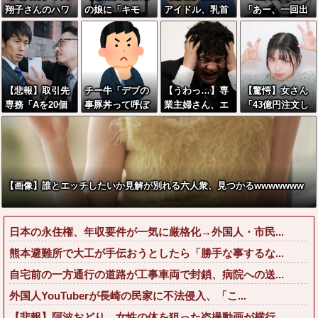
翔子さんのハワ
の娘に「キモ
アイドル、乳首
「あー、一回出
イの結婚式、何
ッ」と言われた
をイジられ放送
すわ」←いやす
故か旦那がいな
お父さん、グレ
中に絶頂を迎え
ごすぎるだろｗ
い
るｗｗｗｗｗｗ
る...
ｗｗｗｗｗ
ｗ
【悲報】取引先
チー牛「デブの
【うわっ…】専
【驚愕】女さん
専務「Aを20個
事豚丼って呼ぼ
業主婦さん、エ
「43億円注文し
注文する」 ぼ
うぜ！」←これ
グいくらいの不
て………キャン
く「いつも1～2
が流行らなかっ
倫が子供にガチ
セルっと！」←
個しか使わない
た理由
バレした結果…
こいつの目的っ
けど本当に20で
て一体なんな
あってる？」
の？？？？？？
【画像】誰とエッチしたいか見解が別れる六人衆、見つかるwwwwwww
取専「あって
？
る」→結果『こ
う』なったんだ
日本の永住権、年収要件が一気に厳格化→外国人・市民...
がコレワイが悪
いん
熊本避難所で大工が手伝おうとしたら「勝手な事するな...
か？？？？？？
自宅前の一方通行の道路が工事車両で封鎖、病院への送...
？？
外国人YouTuberが長崎の民家に不法侵入、「こ...
【悲報】阿波おどり、女性の体を狙った盗撮動画が横行...