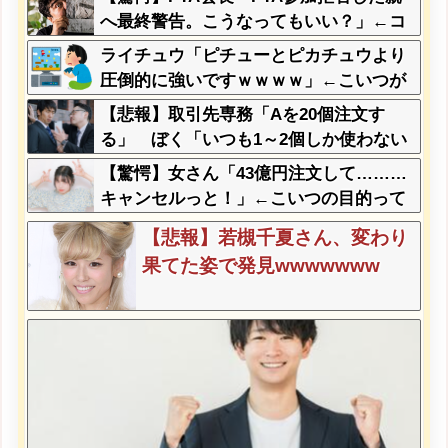
へ最終警告。こうなってもいい？」←コ
レはどっちが悪いのか？大論争が巻き起
ライチュウ「ピチューとピカチュウより
こってしまう…
圧倒的に強いですｗｗｗｗ」←こいつが
不人気な理由
【悲報】取引先専務「Aを20個注文す
る」 ぼく「いつも1～2個しか使わない
けど本当に20であってる？」 取専「あ
【驚愕】女さん「43億円注文して………
ってる」→結果『こう』なったんだがコ
キャンセルっと！」←こいつの目的って
レワイが悪いんか？？？？？？？？
一体なんなの？？？？？？？
【悲報】若槻千夏さん、変わり
果てた姿で発見wwwwwww