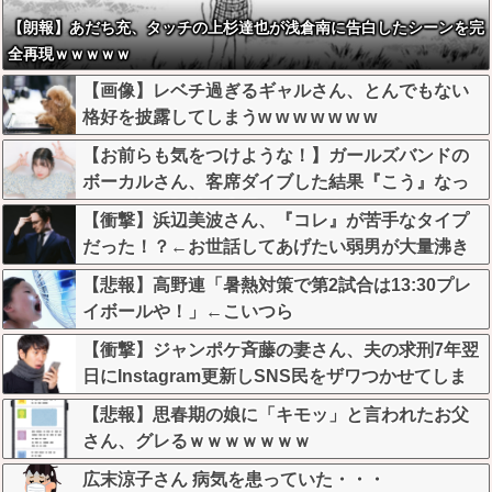
【朗報】あだち充、タッチの上杉達也が浅倉南に告白したシーンを完
全再現ｗｗｗｗｗ
【画像】レベチ過ぎるギャルさん、とんでもない
格好を披露してしまうw w w w w w w
【お前らも気をつけような！】ガールズバンドの
ボーカルさん、客席ダイブした結果『こう』なっ
てしまいお気持ち表明してしまう…
【衝撃】浜辺美波さん、『コレ』が苦手なタイプ
だった！？←お世話してあげたい弱男が大量沸き
してしまうw w w w w w w w w
【悲報】高野連「暑熱対策で第2試合は13:30プレ
イボールや！」←こいつら
【衝撃】ジャンポケ斉藤の妻さん、夫の求刑7年翌
日にInstagram更新しSNS民をザワつかせてしま
う…
【悲報】思春期の娘に「キモッ」と言われたお父
さん、グレるｗｗｗｗｗｗｗ
広末涼子さん 病気を患っていた・・・