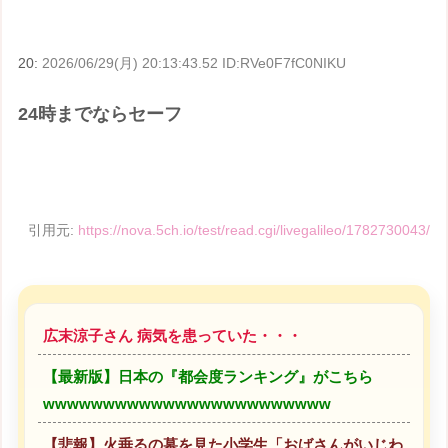
20:
2026/06/29(月) 20:13:43.52 ID:RVe0F7fC0NIKU
24時までならセーフ
引用元:
https://nova.5ch.io/test/read.cgi/livegalileo/1782730043/
広末涼子さん 病気を患っていた・・・
【最新版】日本の『都会度ランキング』がこちら
wwwwwwwwwwwwwwwwwwwwwwww
【悲報】火垂るの墓を見た小学生「おばさんがいじわ