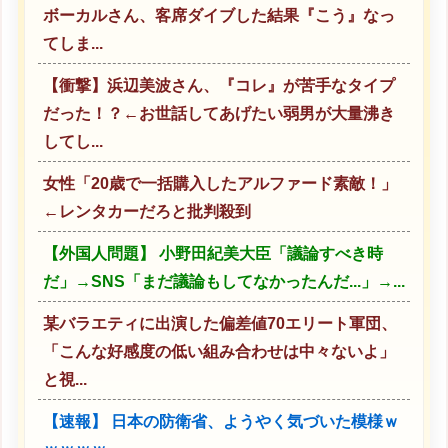
ボーカルさん、客席ダイブした結果『こう』なっ
てしま...
【衝撃】浜辺美波さん、『コレ』が苦手なタイプ
だった！？←お世話してあげたい弱男が大量沸き
してし...
女性「20歳で一括購入したアルファード素敵！」
←レンタカーだろと批判殺到
【外国人問題】 小野田紀美大臣「議論すべき時
だ」→SNS「まだ議論もしてなかったんだ...」→...
某バラエティに出演した偏差値70エリート軍団、
「こんな好感度の低い組み合わせは中々ないよ」
と視...
【速報】 日本の防衛省、ようやく気づいた模様ｗ