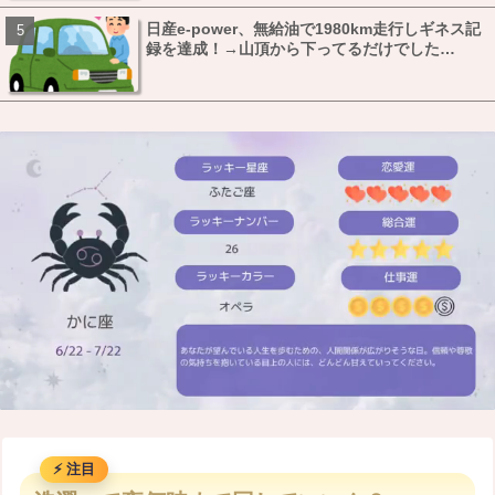
日産e-power、無給油で1980km走行しギネス記
録を達成！→山頂から下ってるだけでした…
M
u