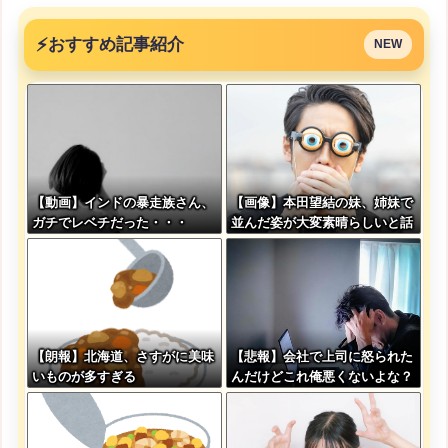
⚡
おすすめ記事紹介
NEW
【動画】インドの暴走族さん、
【画像】本田望結の妹、姉妹で
ガチでレベチだった・・・
並んだ姿が大変素晴らしいと話
題にw w w w w w w
【朗報】北海道、さすがに美味
【悲報】会社で上司に怒られた
いものが多すぎる
んだけどこれ俺悪くないよな？