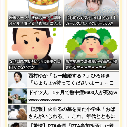
粉末スープ、液体スープ、調味
【お前らも気をつけような！】
オイル「食べる『直前』に入れ
ガールズバンドのボーカルさ
てください！！」
ん、客席ダイブした結果『こ
う』なってしまいお気持ち表明
してしまう…
なぜ自民党批判だけは表現の自
熊本地震で居酒屋から温泉が湧
由ではないのか
き出るｗｗｗｗｗｗｗｗ
西村ゆか「もー離婚する？」ひろゆき
「ちょちょw待ってくださいよー」←こ
れさぁ
ドイツ人、1ヶ月で熱中症9600人が死ぬw
wwwwwwwww
【悲報】火垂るの墓を見た小学生「おば
さんがいじわる」←これ、年代とともに
変わっていくよな…
【驚愕】PTA会長「PTA参加拒否した親