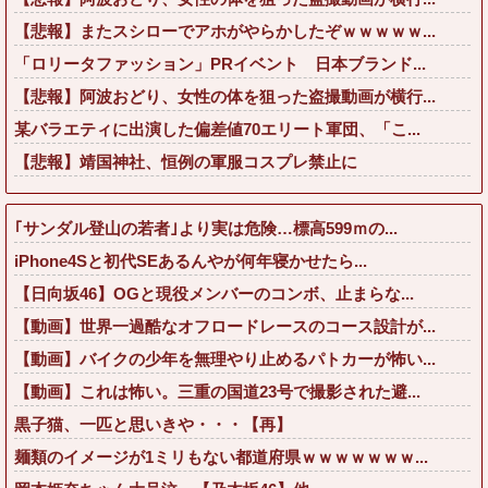
【悲報】またスシローでアホがやらかしたぞｗｗｗｗｗ...
「ロリータファッション」PRイベント 日本ブランド...
【悲報】阿波おどり、女性の体を狙った盗撮動画が横行...
某バラエティに出演した偏差値70エリート軍団、「こ...
【悲報】靖国神社、恒例の軍服コスプレ禁止に
｢サンダル登山の若者｣より実は危険…標高599ｍの...
iPhone4Sと初代SEあるんやが何年寝かせたら...
【日向坂46】OGと現役メンバーのコンボ、止まらな...
【動画】世界一過酷なオフロードレースのコース設計が...
【動画】バイクの少年を無理やり止めるパトカーが怖い...
【動画】これは怖い。三重の国道23号で撮影された避...
黒子猫、一匹と思いきや・・・【再】
麺類のイメージが1ミリもない都道府県ｗｗｗｗｗｗｗ...