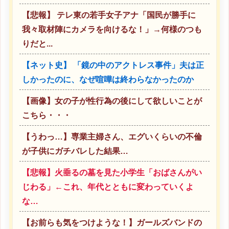
【悲報】 テレ東の若手女子アナ「国民が勝手に
我々取材陣にカメラを向けるな！」→何様のつも
りだと...
【ネット史】 「鏡の中のアクトレス事件」夫は正
しかったのに、なぜ喧嘩は終わらなかったのか
【画像】女の子が性行為の後にして欲しいことが
こちら・・・
【うわっ…】専業主婦さん、エグいくらいの不倫
が子供にガチバレした結果…
【悲報】火垂るの墓を見た小学生「おばさんがい
じわる」←これ、年代とともに変わっていくよ
な…
【お前らも気をつけような！】ガールズバンドの