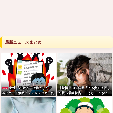
最新ニュースまとめ
女性「20歳で一括購入したア
【驚愕】PTA会長「PTA参加拒否し
NEW
ルファード素敵！」←レンタカーだ
た親へ最終警告。こうなってもい
ろと批判殺到
い？」←コレはどっちが悪いのか？
大論争が巻き起こってしまう…