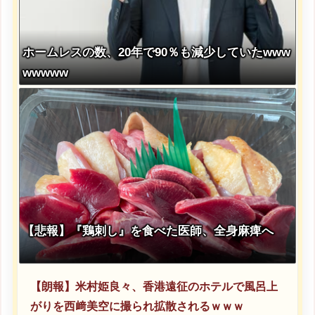
ホームレスの数、20年で90％も減少していたwww
wwwww
【悲報】『鶏刺し』を食べた医師、全身麻痺へ
【朗報】米村姫良々、香港遠征のホテルで風呂上
がりを西﨑美空に撮られ拡散されるｗｗｗ