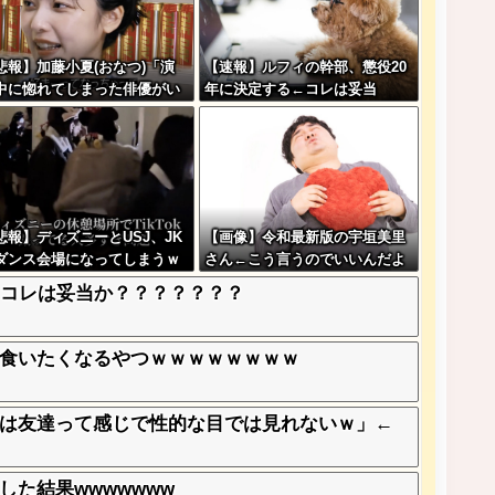
悲報】加藤小夏(おなつ)「演
【速報】ルフィの幹部、懲役20
中に惚れてしまった俳優がい
年に決定する←コレは妥当
」
か？？？？？？？
悲報】ディズニーとUSJ、JK
【画像】令和最新版の宇垣美里
ダンス会場になってしまうｗ
さん←こう言うのでいいんだよ
ｗｗｗ
が目一杯詰まってると話題にw
←コレは妥当か？？？？？？？
w w w w w w w w
食いたくなるやつｗｗｗｗｗｗｗｗ
は友達って感じで性的な目では見れないｗ」←
た結果wwwwwww