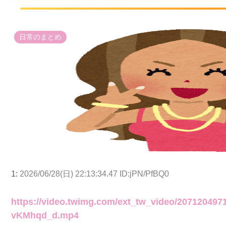
日常のまとめ
1:
2026/06/28(日) 22:13:34.47 ID:jPN/PfBQ0
https://video.twimg.com/ext_tw_video/207120497
vKMhqd_d.mp4