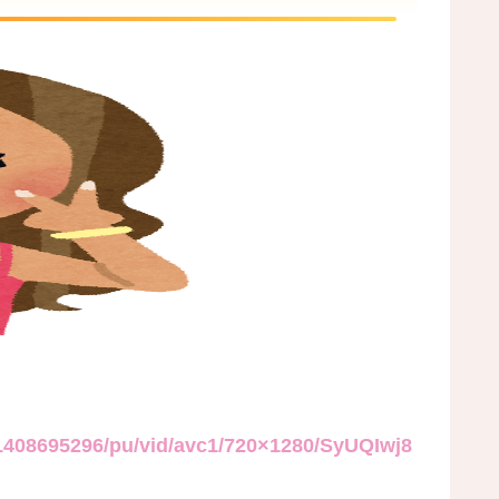
1408695296/pu/vid/avc1/720×1280/SyUQIwj8