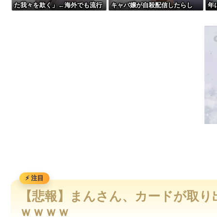
た我々を欺く」←海外でも流行
キャバ嬢が自殺配信したらし
年
【画像】令和最新版の宇垣美里さん←こう言うのでいいんだよが目一杯詰
りだした結果がこちらw w w w
い・・・
か
w w w
【動画】野菜売りのおじさんにドローンを特攻させるおそロシ
【動画】地震発生時の熊本総合病院の手術室の様子が(((ﾟДﾟ)))
【動画】自動ドアの仕組みを理解した富山のツバメが賢い。
【悲報】まんさん、カードが取り
ｗｗｗｗ