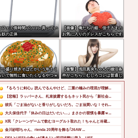
カフェで長時間パソコン弄ってい
【画像】俺たちの姫、佳子さまの
る奴の正体
お気に入りのドレスがこちらです
←コレは可愛過ぎるw w w w w
w w w
ごつ盛り焼きそばとかいう年１く
【衝撃】浅田真央ちゃんの婚活条
らいで無性に食いたくなるやつｗ
件がこちら←むしろコレは普通じ
ｗｗｗｗｗｗｗ
ゃね？w w w w w w w w
『るろうに剣心』読んでるんやけど、二重の極みの理屈が理解...
【悲報】ラッパーさん、札束披露するもネット民から「新社会...
彼氏「ごま油がないと香りがしないだろ。ごま油買いな！それ...
大久保佳代子「休みの日はだいたい…」まさかの習慣を暴露ｗ...
X民「クレーンゲームで飲むヨーグルト取れた！ちゃんと冷蔵...
金川紗耶ちゃん、rienda 20周年を飾る｢26AW ...
FIFAとUEFAの争いが凄まじい泥沼状態に突入、UEF...