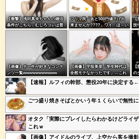
【衝撃】浅田真央ちゃんの婚活
フリマ民「あと500円値下げ出
【
条件がこちら←むしろコレは普
来ませんか????」ワイ「ほ～い
技
通じゃね？w w w w w w w w
購入ｗ」
る
突然現れ
ｗｗｗｗ
【画像】チー牛が好きなコンテ
【画像】宇垣美里「学生時代は
【
ンツ一覧wwwwwwwwwww
全然モテなかったです」←これ
の
ほんまかぁ？w w w w w w w w
ｗ
【速報】ルフィの幹部、懲役20年に決定する
、吉本を
ごつ盛り焼きそばとかいう年１くらいで無性に
が着てる
ｗｗｗｗ
オタク「実際にプレイしたらわかるけどライザ
これｗ
【画像】アイドルのライブ、上空から客を撮影し
に本当の