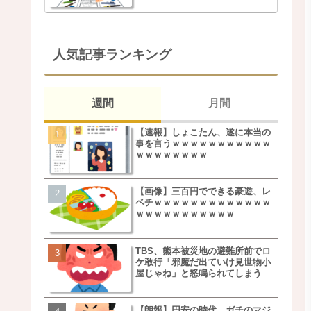
人気記事ランキング
週間
月間
【速報】しょこたん、遂に本当の
松本若菜(42歳)とかいう
事を言うｗｗｗｗｗｗｗｗｗｗｗ
た美人おばさん女優ｗｗ
ｗｗｗｗｗｗｗｗ
ｗ
【画像】三百円でできる豪遊、レ
鬼越トマホーク良ちゃん
ベチｗｗｗｗｗｗｗｗｗｗｗｗｗ
事実上のクビにｗｗｗ
ｗｗｗｗｗｗｗｗｗｗｗ
TBS、熊本被災地の避難所前でロ
【画像】キモいオジサン
ケ敢行「邪魔だ出ていけ見世物小
服一覧がこちらｗｗｗｗ
屋じゃね」と怒鳴られてしまう
ｗ
【朗報】円安の時代、ガチのマジ
【速報】しょこたん、遂