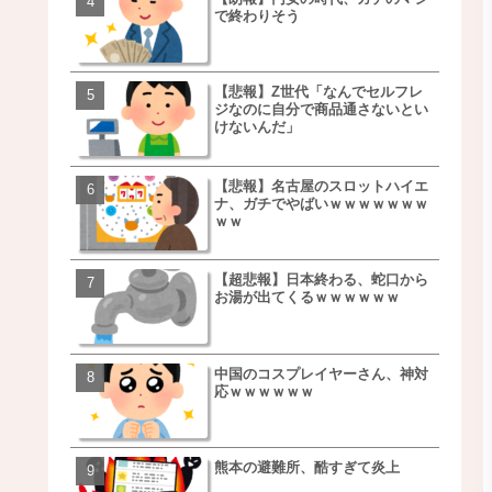
で終わりそう
事を言うｗｗｗｗｗｗｗ
ｗｗｗｗｗｗｗｗ
【悲報】Z世代「なんでセルフレ
【朗報】NOギルティ炭酸
ジなのに自分で商品通さないとい
ｗｗｗｗｗｗｗｗｗｗｗ
けないんだ」
【悲報】名古屋のスロットハイエ
【画像】例の梨を5000個
ナ、ガチでやばいｗｗｗｗｗｗｗ
家さん、少し流れが変わ
ｗｗ
【超悲報】日本終わる、蛇口から
【悲報】日本、ついに駅
お湯が出てくるｗｗｗｗｗｗ
段が限界突破ｗｗｗｗｗ
ｗｗｗｗ
中国のコスプレイヤーさん、神対
【悲報】すき家、炎上ｗ
応ｗｗｗｗｗｗ
ｗｗｗｗｗｗｗｗｗｗｗ
ｗｗｗ
熊本の避難所、酷すぎて炎上
【画像】三百円でできる
ベチｗｗｗｗｗｗｗｗｗ