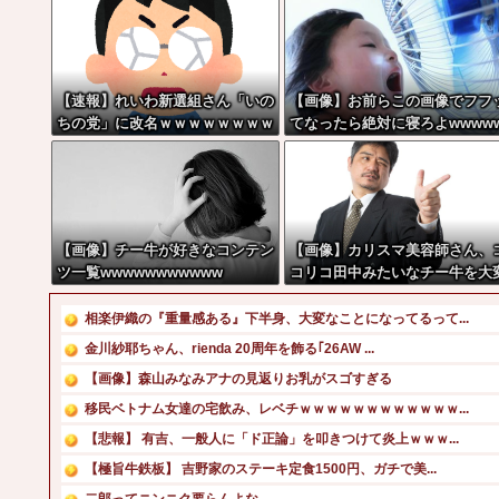
【速報】れいわ新選組さん「いの
【画像】お前らこの画像でフフ
ちの党」に改名ｗｗｗｗｗｗｗｗ
てなったら絶対に寝ろよwwww
w
【画像】チー牛が好きなコンテン
【画像】カリスマ美容師さん、
ツ一覧wwwwwwwwwww
コリコ田中みたいなチー牛を大
身させた結果がこちらw w w w
w w w w w w w
相楽伊織の『重量感ある』下半身、大変なことになってるって...
金川紗耶ちゃん、rienda 20周年を飾る｢26AW ...
【画像】森山みなみアナの見返りお乳がスゴすぎる
移民ベトナム女達の宅飲み、レベチｗｗｗｗｗｗｗｗｗｗｗｗ...
【悲報】 有吉、一般人に「ド正論」を叩きつけて炎上ｗｗｗ...
【極旨牛鉄板】 吉野家のステーキ定食1500円、ガチで美...
二郎ってニンニク要らんよな