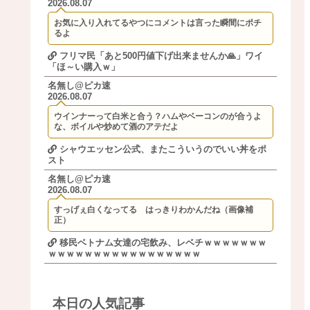
2026.08.07
お気に入り入れてるやつにコメントは言った瞬間にポチ
るよ
フリマ民「あと500円値下げ出来ませんか🙏」ワイ
「ほ～い購入ｗ」
名無し@ピカ速
2026.08.07
ウインナーって白米と合う？ハムやベーコンのが合うよ
な、ボイルや炒めて酒のアテだよ
シャウエッセン公式、またこういうのでいい丼をポ
スト
名無し@ピカ速
2026.08.07
すっげぇ白くなってる はっきりわかんだね（画像補
正）
移民ベトナム女達の宅飲み、レベチｗｗｗｗｗｗｗ
ｗｗｗｗｗｗｗｗｗｗｗｗｗｗｗｗｗ
本日の人気記事