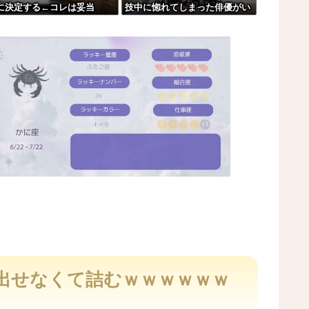
に決定する←コレは妥当
技中に惚れてしまった俳優がい
まってると話題にw w w w w w ...
？？？？？？？
る」
ア。
M
u
t
出せなくて詰むｗｗｗｗｗｗ
e