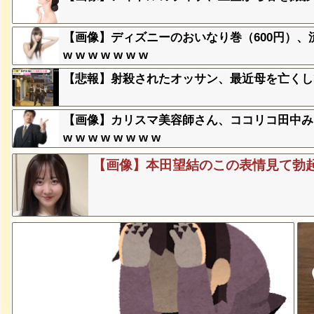
ｗｗｗｗ
【画像】ディズニーのおいなり巻（600円）
w w w w w w w
、登場
ｗ
【悲報】射殺されたオッサン、最近母を亡くし
失った農
【画像】カリスマ美容師さん、ココリコ田中みた
ってくる
w w w w w w w w
【画像】本田望結のこの表情見て勃
そばの値
ｗｗｗｗ
ｗｗｗｗ
ｗｗｗｗ
豪遊、レ
ｗｗｗｗ