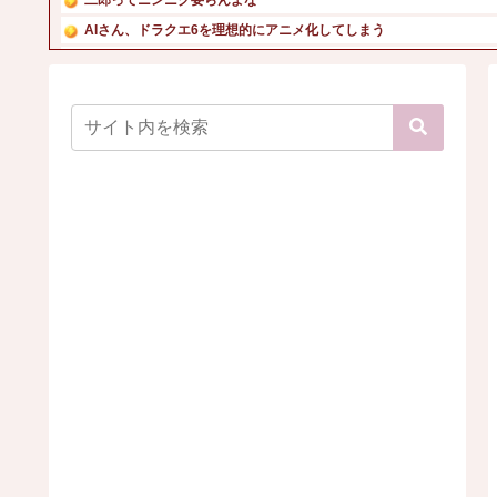
AIさん、ドラクエ6を理想的にアニメ化してしまう
移民ベトナム女達の宅飲み、レベチｗｗｗｗｗｗｗｗｗｗｗｗ...
【悲報】吉岡里帆さん、アドリブで相手役俳優の手を取りお胸...
鈴木奈々「垂れてたバストが上がった！」「今が一番バスト大...
森香澄、下着姿で美ボディー披露 「ピーチ・ジョン」秋ラン...