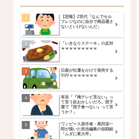
【悲報】Z世代「なんでセル
フレジなのに自分で商品通さ
ないといけないんだ」
「いきなりステーキ」の反対
ｗｗｗｗｗｗｗｗｗ
日産が社運をかけて発売する
SUVｗｗｗｗｗｗｗ
有吉「『俺テレビ見ない』っ
て言う奴おかしいだろ。団子
屋で『団子食べない』って言
うか？」
ワンピース原作者・尾田栄一
郎が描いた担当編集の似顔絵
「ムダに東大卒」