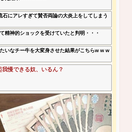
、流石にアレすぎて賛否両論の大炎上をしてしまう
て精神的ショックを受けていたと判明・・・
いなチー牛を大変身させた結果がこちらw w w
起我慢できる奴、いるん？