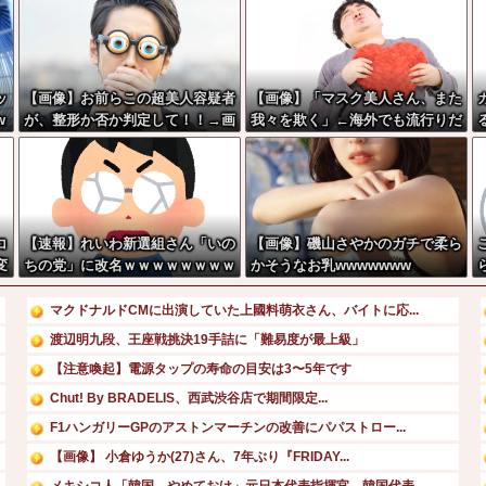
ッ
【画像】お前らこの超美人容疑者
【画像】「マスク美人さん、また
w
が、整形か否か判定して！！→画
我々を欺く」←海外でも流行りだ
像がこちらw w w w w w w w w
した結果がこちらw w w w w w
w
w
コ
【速報】れいわ新選組さん「いの
【画像】磯山さやかのガチで柔ら
変
ちの党」に改名ｗｗｗｗｗｗｗｗ
かそうなお乳wwwwwww
マクドナルドCMに出演していた上國料萌衣さん、バイトに応...
渡辺明九段、王座戦挑決19手詰に「難易度が最上級」
【注意喚起】電源タップの寿命の目安は3〜5年です
Chut! By BRADELIS、西武渋谷店で期間限定...
F1ハンガリーGPのアストンマーチンの改善にパパストロー...
【画像】 小倉ゆうか(27)さん、7年ぶり『FRIDAY...
メキシコ人「韓国、やめておけ」元日本代表指揮官、韓国代表...