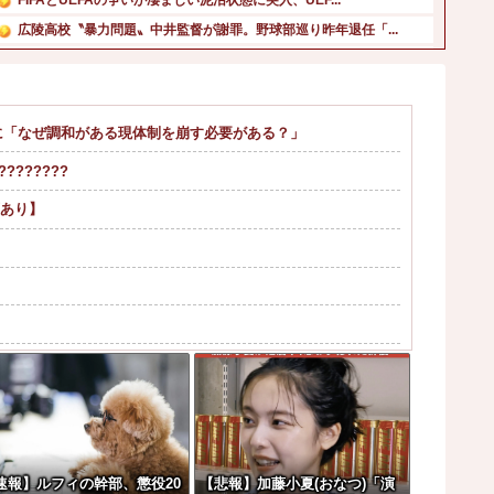
広陵高校〝暴力問題〟中井監督が謝罪。野球部巡り昨年退任「...
【悲報】秋田県職員、まさかのバスローブ姿でオンライン会見...
【速報】熊本県知事、オールドメディアの被災者、遺族への取...
【衝撃】若者達「株取引をゲーム感覚にしたろ！」→結果他
に「なぜ調和がある現体制を崩す必要がある？」
北海道日本ハムファイターズがSBに中々勝ててない理由←こ...
??????
韓国人「その衝撃的な見た目から日本で話題になった弁当がこ...
アメリカには「膨大な量の兵器がある」トランプ大統領が主張...
画あり】
？？？？？？
→結果
監督「原作に忠実に」→爆売れ
速報】ルフィの幹部、懲役20
【悲報】加藤小夏(おなつ)「演