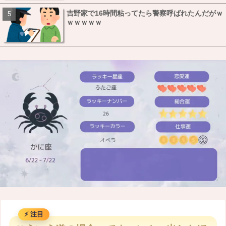
吉野家で16時間粘ってたら警察呼ばれたんだがｗ
ｗｗｗｗｗ
M
u