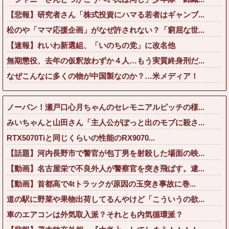
【悲報】研究者さん「株式投資にハマる若者はギャンブ...
松のや「ママ応援企画」がなぜ許されない？「窮屈な世...
【速報】れいわ新選組、「いのちの党」に改名他
無期懲役、去年の仮釈放わずか４人…もう実質終身刑だ...
なぜこんなに多くの物が中国製なのか？…米メディア！
ノーバン！瀬戸口心月ちゃんのセレモニアルピッチの様...
みいちゃんと山田さん「主人公がぽっと出のモブに殺さ...
RTX5070Tiと同じくらいの性能のRX9070...
【話題】河内長野市で警官が包丁男を射殺した場面の映...
【動画】名古屋栄で不良外人が警察官を突き飛ばす。逮...
【動画】首都高で4tトラックが原因の玉突き事故に巻...
道の駅に野菜や果物出荷してるんやけど「こういうの欲...
車のエアコンは外気取入派？それとも内気循環派？