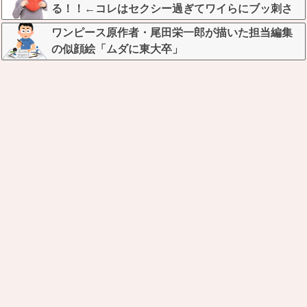
る！！←コレはセクシー過ぎてワイらにブッ刺さ
りまくりw w w w w w w w w
ワンピース原作者・尾田栄一郎が描いた担当編集
の似顔絵「ムダに東大卒」