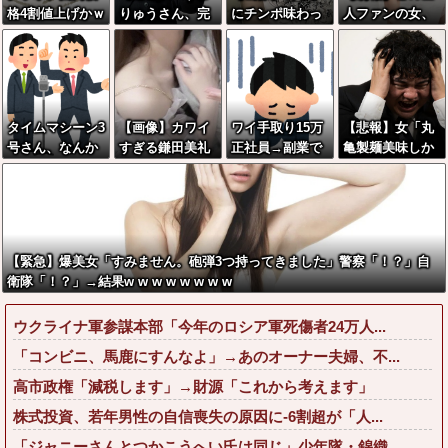
格4割値上げかｗ
りゅうさん、完
にチンポ味わっ
人ファンの女、
ｗｗｗｗｗｗｗ
全に聖人の顔へ
た後のメスガ
顔がえっちすぎ
ｗｗｗｗｗｗｗ
←これw w w w
キ、変化を遂げ
てしまうwwww
ｗ
w w w w
る
タイムマシーン3
【画像】カワイ
ワイ手取り15万
【悲報】女「丸
号さん、なんか
すぎる鎌田美礼
正社員→副業で
亀製麺美味しか
ちょうどいいポ
棋士、サンタコ
ウーバーやって
ったね」俺「ま
ジションになる
スが性的すぎる
るんやが金がな
た来ようよ」店
い
員「お会計2380
円になりまー
す」→その後
【緊急】爆美女「すみません。砲弾3つ持ってきました」警察「！？」自
『こう』なった
衛隊「！？」→結果w w w w w w w w
んだが俺悪くな
いよ
ウクライナ軍参謀本部「今年のロシア軍死傷者24万人...
な？？？？？？
？？
「コンビニ、馬鹿にすんなよ」→あのオーナー夫婦、不...
高市政権「減税します」→財源「これから考えます」
株式投資、若年男性の自信喪失の原因に-6割超が「人...
「ジャニーさんとつかこうへい氏は同じ」少年隊・錦織...