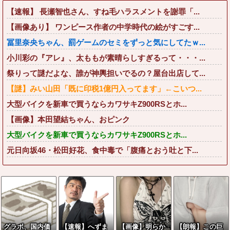
【速報】 長瀬智也さん、すね毛ハラスメントを謝罪「...
【画像あり】 ワンピース作者の中学時代の絵がすごす...
冨里奈央ちゃん、罰ゲームのセミをずっと気にしてたｗ...
小川彩の『アレ』、太ももが素晴らしすぎるって・・・...
祭りって謎だよな、誰が神輿担いでるの？屋台出店して...
【謎】みい山田「既に印税1億円入ってます」←こいつ...
大型バイクを新車で買うならカワサキZ900RSとホ...
【画像】本田望結ちゃん、おピンク
大型バイクを新車で買うならカワサキZ900RSとホ...
元日向坂46・松田好花、食中毒で「腹痛とおう吐と下...
グラボ、国内価
【速報】へずま
【画像】明らか
【朗報】この巨