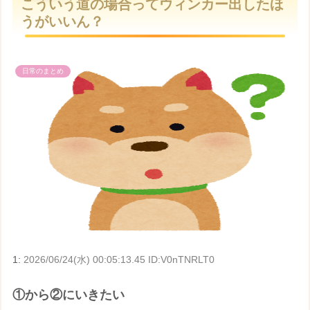
こういう道の場合ってウィンカー出したほ
t
うがいいん？
e
日常のまとめ
1:
2026/06/24(水) 00:05:13.45 ID:V0nTNRLT0
①から②にいきたい