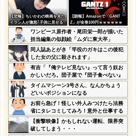
【悲報】ちいかわの映画を見た
【朗報】Amazonで「GANT
イラン人が激怒｢子供に見せる
Z」が全巻100円ｗｗｗｗｗｗ
内容じゃない｡悪影響は計り知
ｗｗｗｗ
ワンピース原作者・尾田栄一郎が描いた
れない｣←これw w w w w w w
担当編集の似顔絵「ムダに東大卒」
w w
同人誌あとがき「竿役のガキはこの後犯
した女の父に殺されます」
有吉「『俺テレビ見ない』って言う奴お
かしいだろ。団子屋で『団子食べない』
って言うか？」
タイムマシーン3号さん、なんかちょう
どいいポジションになる
お前ら急げ！怪しい外人みつけたら法務
省にタレコミしてみろ！意外と仕事する
ぞ？
【衝撃映像】かもしれない運転、限界突
破してしまう・・・