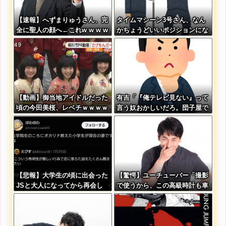
【速報】へずまりゅうさん、完
タイムマシーン3号さん、なん
全に聖人の顔へ←これw w w w
かちょうどいいポジションにな
w w w w
る
【動画】御当地アイドルだった
有吉「『俺テレビ見ない』って
頃の今田美桜、レベチｗｗｗｗ
言う奴おかしいだろ。団子屋で
ｗｗｗｗｗｗｗｗｗｗｗｗｗｗ
『団子食べない』って言う
か？」
【悲報】大学生の頃に出会った
【驚愕】ユーチューバー「撮影
JSと大人になってから再会し
で使うから、この高級時計も車
結婚した男、大炎上してしまう
もぜ～んぶ経費でタダ！ｗ」←
まさかコレ本気にしてる奴なん
ておらんよな？よな？w w w w
w w w w w w w