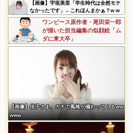
【画像】宇垣美里「学生時代は全然モテ
なかったです」←これほんまかぁ？w w
w w w w w w
ワンピース原作者・尾田栄一郎
が描いた担当編集の似顔絵「ム
ダに東大卒」
【画像】佳子さま、ガチで風格が備わってくるww
www