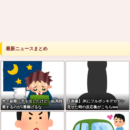
最新ニュースまとめ
色々副業に手を出したけど、結局残
【画像】JKにフルボッキデカチン
業するのが1番稼げるな
見せた時の反応集がこちらww