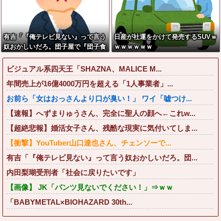
有吉「『俺テレビ見ない』って言う
日産が社運をかけて発売するSUVｗ
奴おかしいだろ。団子屋で『団子食
ｗｗｗｗｗｗ
べない』って言うか？」
ビジュアル系四天王「SHAZNA、MALICE M...
年間売上が16億4000万円を超える「1人事業者」...
お前ら「女はおっさんより口が臭い！」 ワイ「嘘つけ...
【速報】へずまりゅうさん、完全に聖人の顔へ←これw...
【超絶悲報】婚活女子さん、残酷な現実に気付いてしま...
【衝撃】YouTuber山口達也さん、チェンソーで...
有吉「『俺テレビ見ない』って言う奴おかしいだろ。団...
内田梨瑚受刑者「社会に戻りたいです」
【画像】 JK「パンツ見ないでください！」⇒ｗｗ
「BABYMETAL×BIOHAZARD 30th...