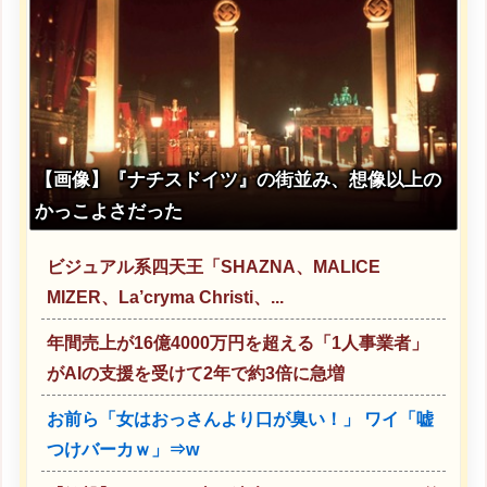
【画像】『ナチスドイツ』の街並み、想像以上の
かっこよさだった
ビジュアル系四天王「SHAZNA、MALICE
MIZER、La’cryma Christi、...
年間売上が16億4000万円を超える「1人事業者」
がAIの支援を受けて2年で約3倍に急増
お前ら「女はおっさんより口が臭い！」 ワイ「嘘
つけバーカｗ」⇒w