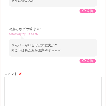
さらば都こんぶ
返信
名無し@ピカ速
より:
2026年6月23日 12:28 AM
きんぺーがいるけど大丈夫か？
向こうはあたおか国家やぞｗｗｗ
返信
コメント
※