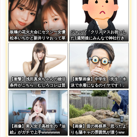
板橋の花火大会にセクシー女優
ジャップ「クリスマスお祝いし
松本いちかと新井リマおって草
た1週間後にみんなで神社行き
ます」←これ
【衝撃】浅田真央ちゃんの婚活
【衝撃画像】中学生「先生！水
条件がこちら←むしろコレは普
泳で水着になるのイヤです！」
通じゃね？w w w w w w w w
先生「分かった」→結果まさか
の『こう』なってしまうw w w
w w w w
【画像】美人女子高校生の『油
【画像】昔の将棋界、思ったよ
絵』がガチで上手wwwwww
りも陽キャの雰囲気が漂うww