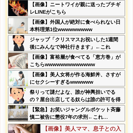
wwwww
【画像】ニートワイが親に送ったブチギ
レLINEがこちら
【画像】外国人が絶対に食べられない日
本料理第1位wwwwwwwww
ジャップ「クリスマスお祝いした1週間
後にみんなで神社行きます」←これ
【画像】富裕層が食べてる「恵方巻」が
こちらwwwwwwwwwwwww
【画像】美人女将が作る海鮮丼、さすが
にセクシーすぎるwwwwww
祭りって謎だよな、誰が神輿担いでる
の？屋台出店してる奴らは誰の許可を得
て商売してるの？
【緊急】お笑いジャングルポケット斉藤
慎二被告に懲役7年の求刑←これ…
【画像】美人ママ、息子との入