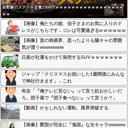
吉野家のステーキ定食1500円ｗｗｗｗｗｗｗｗｗｗｗｗｗｗｗｗｗ
ｗｗ
【画像】俺たちの姫、佳子さまのお気に入りのド
レスがこちらです←コレは可愛過ぎるw w w w w w
w w
【画像】昔の将棋界、思ったよりも陽キャの雰囲
気が漂うwwwwwww
日産が社運をかけて発売するSUVｗｗｗｗｗｗｗ
ジャップ「クリスマスお祝いした1週間後にみんな
で神社行きます」←これ
有吉「『俺テレビ見ない』って言う奴おかしいだ
ろ。団子屋で『団子食べない』って言うか？」
【動画】かもしれない運転、限界突破する
【画像】髪型が完全に『鬼頭』な女キャラwwwww