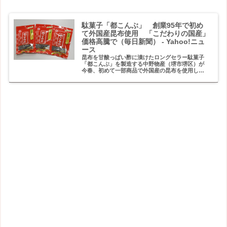
駄菓子「都こんぶ」 創業95年で初め
て外国産昆布使用 「こだわりの国産」
価格高騰で（毎日新聞） - Yahoo!ニュ
ース
昆布を甘酸っぱい酢に漬けたロングセラー駄菓子
「都こんぶ」を製造する中野物産（堺市堺区）が
今春、初めて一部商品で外国産の昆布を使用した
ことが、同社への取材で判明した。 1931（昭和
6）年の創業