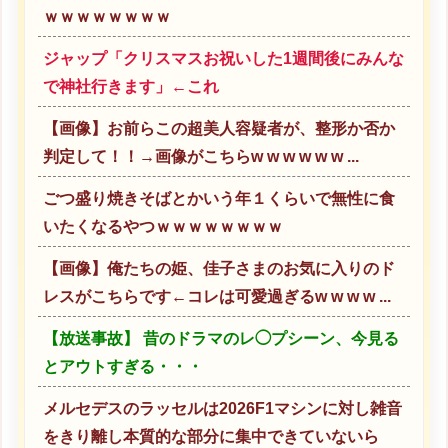
ｗｗｗｗｗｗｗｗ
ジャップ「クリスマスお祝いした1週間後にみんな
で神社行きます」←これ
【画像】お前らこの超美人容疑者が、整形か否か
判定して！！→画像がこちらw w w w w w ...
ごつ盛り焼きそばとかいう年１くらいで無性に食
いたくなるやつｗｗｗｗｗｗｗｗ
【画像】俺たちの姫、佳子さまのお気に入りのド
レスがこちらです←コレは可愛過ぎるw w w w ...
【放送事故】 昔のドラマのレ◯プシーン、今見る
とアウトすぎる・・・
メルセデスのラッセルは2026F1マシンに対し雑音
をきり離し本質的な部分に集中できていないら