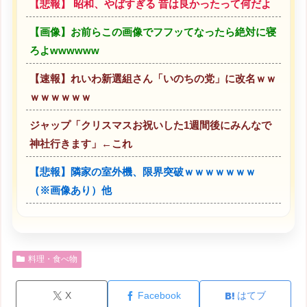
【悲報】 昭和、やばすぎる 昔は良かったって何だよ
【画像】お前らこの画像でフフッてなったら絶対に寝
ろよwwwwww
【速報】れいわ新選組さん「いのちの党」に改名ｗｗ
ｗｗｗｗｗｗ
ジャップ「クリスマスお祝いした1週間後にみんなで
神社行きます」←これ
【悲報】隣家の室外機、限界突破ｗｗｗｗｗｗｗ
（※画像あり）他
料理・食べ物
X
Facebook
はてブ