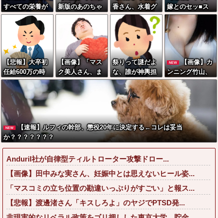
すべての栄養が
新版のあのちゃ
香さん、水着グ
嫁とのセッ■ス
注がれた肉体を
ん、可愛過ぎて
ラビア復帰した
が終了したけど
持つ、見つかる
ワイらにブッ刺
結果wwwwwww
質問ある？
wwwwww
さりまくりw w
w w w w
【悲報】大卒初
【画像】「マス
祭りって謎だよ
【画像】カ
NEW
任給600万の時
ク美人さん、ま
な、誰が神輿担
ンニング竹山、
代へwwwwwww
た我々を欺く」
いでるの？屋台
目の前で嫁を寝
wwwwwwwww
←海外でも流行
出店してる奴ら
取られてて草ww
www
りだした結果が
は誰の許可を得
www
こちらw w w w
て商売してる
w w w
の？
【速報】ルフィの幹部、懲役20年に決定する←コレは妥当
NEW
か？？？？？？？
Anduril社が自律型ティルトローター攻撃ドロー...
【画像】田中みな実さん、妊娠中とは思えないヒール姿...
「マスコミの立ち位置の勘違いっぷりがすごい」と報ス...
【悲報】渡邊渚さん「キスしろよ」のヤジでPTSD発...
非現実的なリベラル政策をゴリ押しした東京大学、貯金...