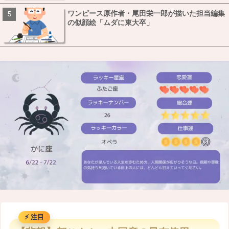
ワンピース原作者・尾田栄一郎が描いた担当編集
の似顔絵「ムダに東大卒」
M
u