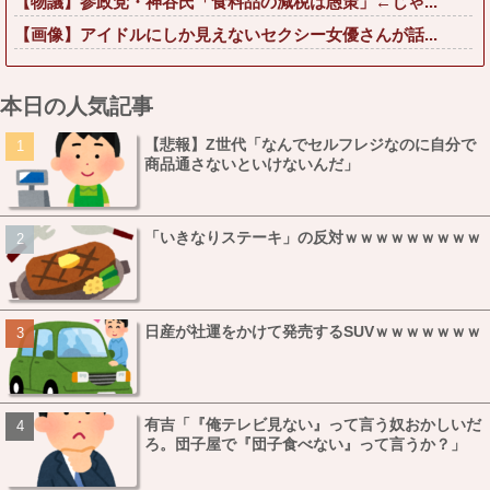
【物議】参政党・神谷氏「食料品の減税は愚策」←じゃ...
【画像】アイドルにしか見えないセクシー女優さんが話...
本日の人気記事
【悲報】Z世代「なんでセルフレジなのに自分で
商品通さないといけないんだ」
「いきなりステーキ」の反対ｗｗｗｗｗｗｗｗｗ
日産が社運をかけて発売するSUVｗｗｗｗｗｗｗ
有吉「『俺テレビ見ない』って言う奴おかしいだ
ろ。団子屋で『団子食べない』って言うか？」