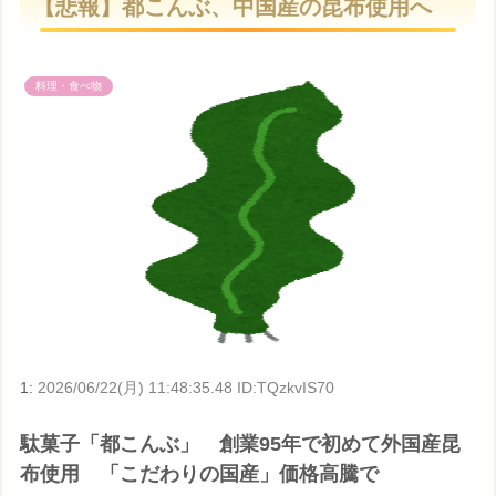
【悲報】都こんぶ、中国産の昆布使用へ
t
e
料理・食べ物
1:
2026/06/22(月) 11:48:35.48 ID:TQzkvIS70
駄菓子「都こんぶ」 創業95年で初めて外国産昆
布使用 「こだわりの国産」価格高騰で