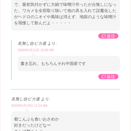
で、最初気付かずに大鍋で味噌汁作ったが台無しになっ
た、ワカメを全部取り除いて他の具を入れて誤魔化した
がヘドロのニオイや風味は消えず、地獄のような味噌汁
を我慢して飲んだよ・・・・・
返信
名無し@ピカ速
より:
2026年6月22日 10:05 PM
書き忘れ、もちろんそれ中国産です
返信
名無し@ピカ速
より:
2026年6月23日 12:14 AM
都こんぶも食いおさめか
好きだったけどなー