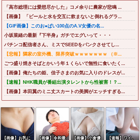
「高市総理には愛想尽かした」コメ余りに農家が悲鳴 ...
【画像】 「ビールと水を交互に飲まないと倒れるグラ...
【GIF画像】このお●ぱい100点のA.V女優の名...
小坂菜緒の最新『下半身』ガチでエグいって・・・
パチンコ配信者さん、ミスでSEEDをパンクさせてし...
【悲報】隣家の室外機、限界突破ｗｗｗｗｗｗｗ （※...
ごつ盛り焼きそばとかいう年１くらいで無性に食いたく...
【画像】俺たちの姫、佳子さまのお気に入りのドレスが...
【速報】NHK職員が番組出演タレントから性被害！？...
【画像】本田翼のミニ丈スカートの美脚がエッチすぎる...
【画像】お乳に
【画像】令和最
【画像】小倉優
【速報】ワイ、