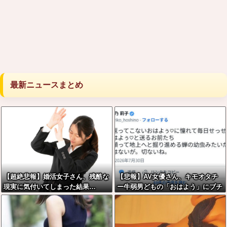
最新ニュースまとめ
【超絶悲報】婚活女子さん、残酷な
【悲報】AV女優さん、キモオタチ
現実に気付いてしまった結果…
ー牛弱男どもの「おはよう」にブチ
ギレｗｗｗ