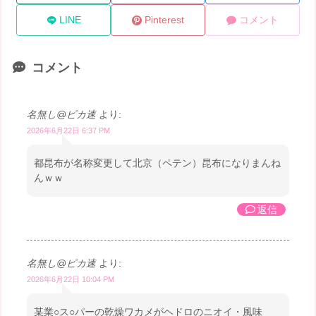
LINE
Pinterest
コメント
コメント
名無し@ピカ速
より:
2026年6月22日 6:37 PM
都昆布が名称変更して北京（ペテン）昆布になりまんね
んｗｗ
返信
名無し@ピカ速
より:
2026年6月22日 10:04 PM
某業○ス○パーの乾燥ワカメがヘドロのニオイ・風味