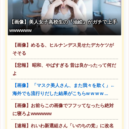
【画像】美人女子高校生の『油絵』がガチで上手
wwwwww
【画像】めるる、ヒルナンデス見せたデカケツが
そそる
【悲報】 昭和、やばすぎる 昔は良かったって何だ
よ
【画像】 「マスク美人さん、また我々を欺く」←
海外でも流行りだした結果がこちらw w w w ...
【画像】お前らこの画像でフフッてなったら絶対
に寝ろよwwwwww
【速報】れいわ新選組さん「いのちの党」に改名