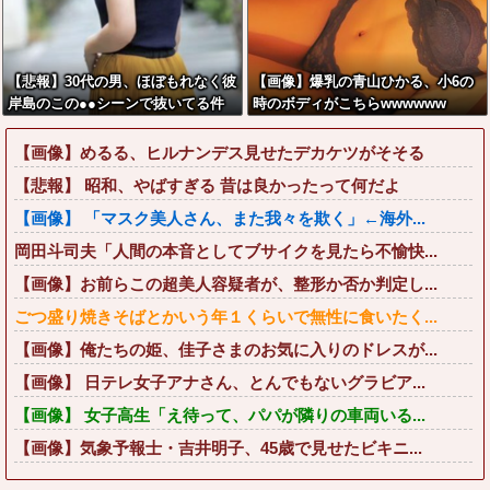
【悲報】30代の男、ほぼもれなく彼
【画像】爆乳の青山ひかる、小6の
岸島のこの●●シーンで抜いてる件
時のボディがこちらwwwwww
【画像】めるる、ヒルナンデス見せたデカケツがそそる
【悲報】 昭和、やばすぎる 昔は良かったって何だよ
【画像】 「マスク美人さん、また我々を欺く」←海外...
岡田斗司夫「人間の本音としてブサイクを見たら不愉快...
【画像】お前らこの超美人容疑者が、整形か否か判定し...
ごつ盛り焼きそばとかいう年１くらいで無性に食いたく...
【画像】俺たちの姫、佳子さまのお気に入りのドレスが...
【画像】 日テレ女子アナさん、とんでもないグラビア...
【画像】 女子高生「え待って、パパが隣りの車両いる...
【画像】気象予報士・吉井明子、45歳で見せたビキニ...