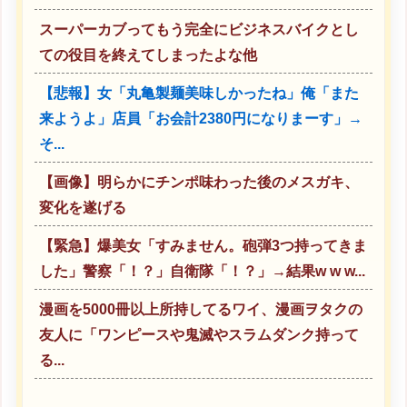
スーパーカブってもう完全にビジネスバイクとし
ての役目を終えてしまったよな他
【悲報】女「丸亀製麺美味しかったね」俺「また
来ようよ」店員「お会計2380円になりまーす」→
そ...
【画像】明らかにチンポ味わった後のメスガキ、
変化を遂げる
【緊急】爆美女「すみません。砲弾3つ持ってきま
した」警察「！？」自衛隊「！？」→結果w w w...
漫画を5000冊以上所持してるワイ、漫画ヲタクの
友人に「ワンピースや鬼滅やスラムダンク持って
る...