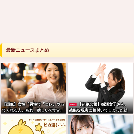
最新ニュースまとめ
【画像】女性「男性で『コレ』やっ
【超絶悲報】婚活女子さん、
NEW
てくれる人、あれ、嬉しいですw」
残酷な現実に気付いてしまった結
→まさかの行為がこちらw w w w w
果…
w w w w