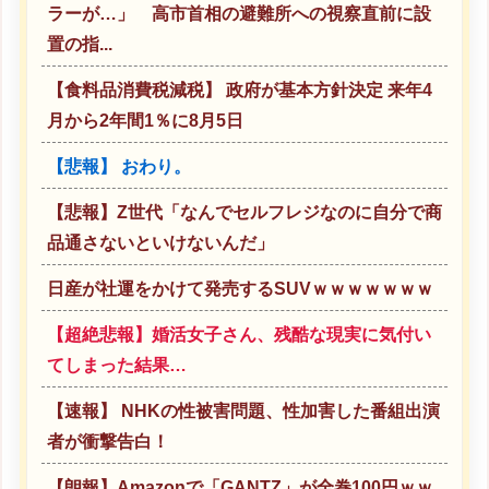
ラーが…」 高市首相の避難所への視察直前に設
置の指...
【食料品消費税減税】 政府が基本方針決定 来年4
月から2年間1％に8月5日
【悲報】 おわり。
【悲報】Z世代「なんでセルフレジなのに自分で商
品通さないといけないんだ」
日産が社運をかけて発売するSUVｗｗｗｗｗｗｗ
【超絶悲報】婚活女子さん、残酷な現実に気付い
てしまった結果…
【速報】 NHKの性被害問題、性加害した番組出演
者が衝撃告白！
【朗報】Amazonで「GANTZ」が全巻100円ｗｗ