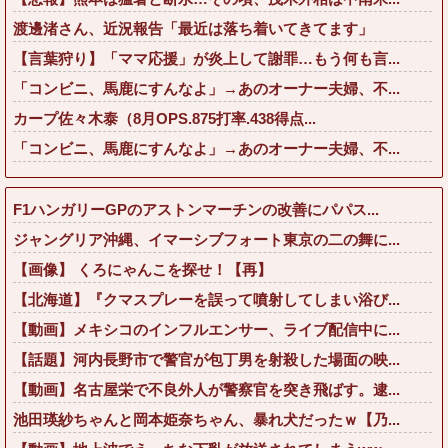
渡邊渚さん、近況報告「最近は落ち着いてきてます」
【言葉狩り】「ママ応援」が炎上して謝罪…もう何も言...
「コンビニ、馬鹿にすんなよ」→あのオーナー夫婦、不...
カープ佐々木泰（8月OPS.875打率.438得点...
「コンビニ、馬鹿にすんなよ」→あのオーナー夫婦、不...
F1ハンガリーGPのアストンマーチンの改善にパパス...
ジャングリア沖縄、イマーシブフォート東京の二の舞に...
【画像】 くろにゃんこを探せ！【再】
【北海道】『クマスプレーを誤って噴射してしまい浴び...
【動画】メキシコのインフルエンサー、ライブ配信中に...
【話題】河内長野市で警官が包丁男を射殺した場面の映...
【動画】名古屋栄で不良外人が警察官を突き飛ばす。逮...
池田瑛紗ちゃんと岡本姫奈ちゃん、暴れ犬だったｗ【乃...