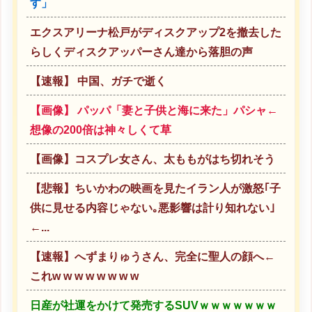
す」
エクスアリーナ松戸がディスクアップ2を撤去した
らしくディスクアッパーさん達から落胆の声
【速報】 中国、ガチで逝く
【画像】 パッパ「妻と子供と海に来た」パシャ←
想像の200倍は神々しくて草
【画像】コスプレ女さん、太ももがはち切れそう
【悲報】ちいかわの映画を見たイラン人が激怒｢子
供に見せる内容じゃない｡悪影響は計り知れない｣
←...
【速報】へずまりゅうさん、完全に聖人の顔へ←
これw w w w w w w w
日産が社運をかけて発売するSUVｗｗｗｗｗｗｗ