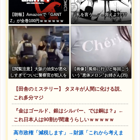
【朗報】Amazonで「GANT
「礼を言う…」←言えよ????
Z」が全巻100円ｗｗｗｗｗｗ
ｗｗｗｗ
【閲覧注意】大阪の治安が悪化
【画像】風俗に行くと毎回こう
しすぎてついに警察官が犯人を
いう"恵体メロン"お姉さん(35)
銃殺。いよいよアメリカみたい
を指名してしまうんやが・・・
になってきたな
【田舎のミステリー】 タヌキが人間に化ける説、
これ多分マジ
『金はゴールド、銀はシルバー、では銅は？』←
これ日本人は90割が間違うらしいｗｗｗｗｗ
高市政権「減税します」→財源「これから考えま