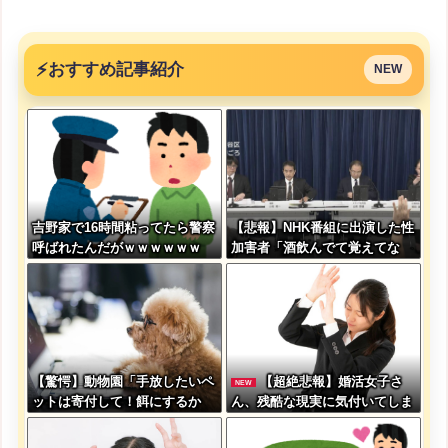
⚡
おすすめ記事紹介
NEW
吉野家で16時間粘ってたら警察
【悲報】NHK番組に出演した性
呼ばれたんだがｗｗｗｗｗｗ
加害者「酒飲んでて覚えてな
い」
【驚愕】動物園「手放したいペ
【超絶悲報】婚活女子さ
NEW
ットは寄付して！餌にするか
ん、残酷な現実に気付いてしま
ら！」←これってどうなん？w
った結果…
w w w w w w w w w