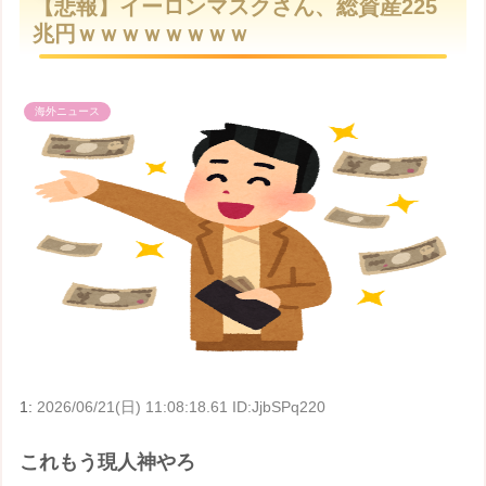
【悲報】イーロンマスクさん、総資産225
t
兆円ｗｗｗｗｗｗｗｗ
e
海外ニュース
1:
2026/06/21(日) 11:08:18.61 ID:JjbSPq220
これもう現人神やろ