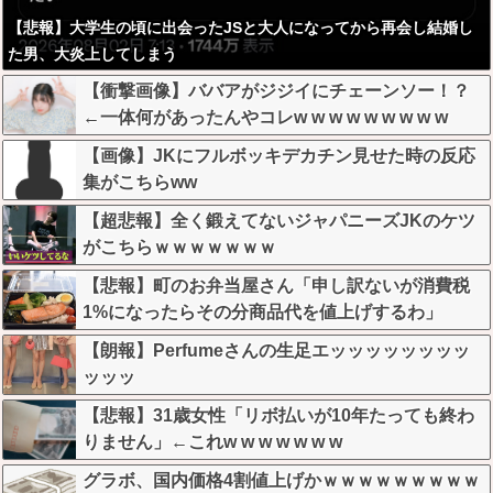
【悲報】大学生の頃に出会ったJSと大人になってから再会し結婚し
た男、大炎上してしまう
【衝撃画像】ババアがジジイにチェーンソー！？
←一体何があったんやコレw w w w w w w w w
【画像】JKにフルボッキデカチン見せた時の反応
集がこちらww
【超悲報】全く鍛えてないジャパニーズJKのケツ
がこちらｗｗｗｗｗｗｗ
【悲報】町のお弁当屋さん「申し訳ないが消費税
1%になったらその分商品代を値上げするわ」
【朗報】Perfumeさんの生足エッッッッッッッッ
ッッッ
【悲報】31歳女性「リボ払いが10年たっても終わ
りません」←これw w w w w w w
グラボ、国内価格4割値上げかｗｗｗｗｗｗｗｗｗ