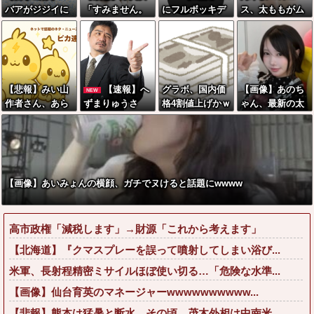
バアがジジイに
「すみません。
にフルボッキデ
ス、太ももがム
チェーンソ
砲弾3つ持ってき
カチン見せた時
ッチムチすぎて
ー！？←一体何
ました」警察
の反応集がこち
「こう」なるww
があったんやコ
「！？」自衛隊
らww
w
レw w w w w w
「！？」→結果
w w w
w w w w w w w
【悲報】みい山
【速報】へ
グラボ、国内価
【画像】あのち
NEW
w
作者さん、あら
ずまりゅうさ
格4割値上げかｗ
ゃん、最新の太
ゆる過去を消し
ん、完全に聖人
ｗｗｗｗｗｗｗ
ももがあまりに
まくる
の顔へ←これw
ｗｗｗｗｗｗｗ
もシコすぎる件
w w w w w w w
ｗ
【画像】あいみょんの横顔、ガチでヌけると話題にwwww
高市政権「減税します」→財源「これから考えます」
【北海道】『クマスプレーを誤って噴射してしまい浴び...
米軍、長射程精密ミサイルほぼ使い切る…「危険な水準...
【画像】仙台育英のマネージャーwwwwwwwwww...
【悲報】熊本は猛暑と断水…その頃、茂木外相は中南米...