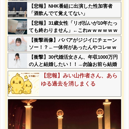
メリカみたいになってきたな
【悲報】NHK番組に出演した性加害者
「酒飲んでて覚えてない」
【悲報】31歳女性「リボ払いが10年たっ
ても終わりません」←これw w w w w w
w
【衝撃画像】ババアがジジイにチェーン
ソー！？←一体何があったんやコレw w
w w w w w w w
【衝撃】30代婚活女さん、年収1000万円
の人と結婚したい！！→勿論お前ら結婚
してあげるよな？？？？？？？
【悲報】みい山作者さん、あら
ゆる過去を消しまくる