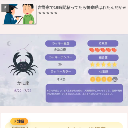
吉野家で16時間粘ってたら警察呼ばれたんだがｗ
ｗｗｗｗｗ
M
u