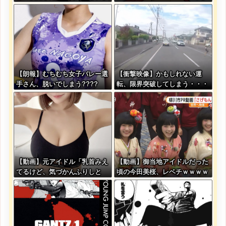
す」
ん、変わり果てた姿で発見され
る・・・
【朗報】むちむち女子バレー選
【衝撃映像】かもしれない運
手さん、脱いでしまう????
転、限界突破してしまう・・・
【動画】元アイドル「乳首みえ
【動画】御当地アイドルだった
てるけど、気づかんふりしと
頃の今田美桜、レベチｗｗｗｗ
こ」
ｗｗｗｗｗｗｗｗｗｗｗｗｗｗ