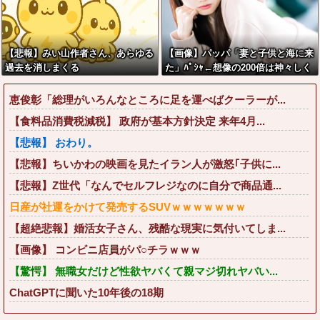
【悲報】みい山作者さん、あらゆる
【画像】パッパ「妻と子供と海に来
過去を消しまくる
た」ﾊﾟｼｬ←想像の200倍は神々しく
て草
恵俊彰「総理がいろんなところに足を運べばクーラーが...
【食料品消費税減税】 政府が基本方針決定 来年4月...
【悲報】 おわり。
【悲報】ちいかわの映画を見たイラン人が激怒｢子供に...
【悲報】Z世代「なんでセルフレジなのに自分で商品通...
日産が社運をかけて発売するSUVｗｗｗｗｗｗｗ
【超絶悲報】婚活女子さん、残酷な現実に気付いてしま...
【画像】 コンビニ店員がパ○チラｗｗｗ
【驚愕】 無職女だけど性欲ヤバくて親マジ切れヤバい...
ChatGPTに聞いた10年後の18期