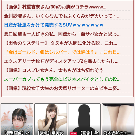
【画像】村重杏奈さん(30)のお胸がコチラwwww...
金川紗耶さん、いくらなんでもふくらみがデカいって・...
日産が社運をかけて発売するSUVｗｗｗｗｗｗｗ
悪口回避＆一人好きの私、同僚から「自サバ女かと思っ...
【田舎のミステリー】 タヌキが人間に化ける説、これ...
『金はゴールド、銀はシルバー、では銅は？』←これ日...
エクスアリーナ松戸がディスクアップ2を撤去したらし...
【画像】コスプレ女さん、太ももがはち切れそう
スーパーカブってもう完全にビジネスバイクとしての役...
【画像】現役女子大生のお天気リポーターの白ビキニ姿...
【衝撃画像】バ
【緊急】爆美女
【画像】JK
乃木坂46のエー
NEW