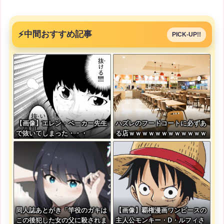
⚡
中間おすすめ記事
PICK-UP!!
【画像】エレン・ベーカー先生
ハズレのフードコートに必ずあ
で抜いてしまった・・・
る店ｗｗｗｗｗｗｗｗｗｗｗｗ
同人誌あとがき「竿役のガキは
【画像】覇権漫画ワンピースの
この後犯した女の父に殺されま
主人公モンキー・D・ルフィさ