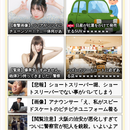
【衝撃画像】ババアがジジイに
日産が社運をかけて発売
NEW
チェーンソー！？←一体何があ
するSUVｗｗｗｗｗｗｗ
ったんやコレw w w w w w w
w w
【緊急】爆美女「すみません。
ハズレのフードコートに必ずあ
砲弾3つ持ってきました」警察
る店ｗｗｗｗｗｗｗｗｗｗｗｗ
「！？」自衛隊「！？」→結果
【悲報】ショートスリーパー堀、ショー
w w w w w w w w
トスリーパーでない事がバレてしまう
【画像】アナウンサー「え、私がスピー
ドスケートのピチピチユニフォーム着る
んですか…？ﾑﾁｨ！！」←これはお前ら
【閲覧注意】大阪の治安が悪化しすぎて
に刺さるやろw w w w w w w w
ついに警察官が犯人を銃殺。いよいよア