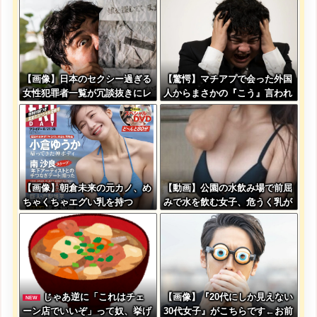
【画像】日本のセクシー過ぎる
【驚愕】マチアプで会った外国
女性犯罪者一覧が冗談抜きにレ
人からまさかの『こう』言われ
ベル高過ぎる件w w w w w w
たんやがこれワイ詰み
w w w
か？？？？？？？
【画像】朝倉未来の元カノ、め
【動画】公園の水飲み場で前屈
ちゃくちゃエグい乳を持つ
みで水を飲む女子、危うく乳が
見えてしまう
じゃあ逆に「これはチェ
【画像】『20代にしか見えない
NEW
ーン店でいいぞ」って奴、挙げ
30代女子』がこちらです←お前