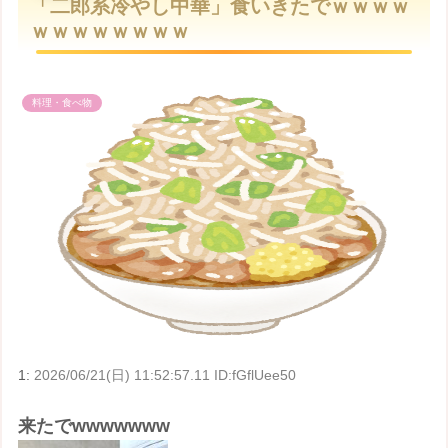
「二郎系冷やし中華」食いきたでｗｗｗｗ
t
ｗｗｗｗｗｗｗｗ
e
料理・食べ物
1:
2026/06/21(日) 11:52:57.11 ID:fGflUee50
来たでwwwwwww