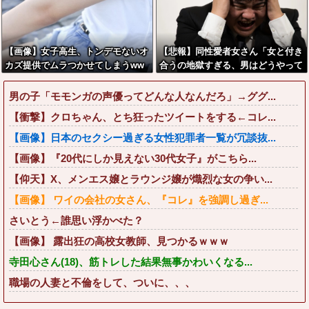
【画像】女子高生、トンデモないオ
【悲報】同性愛者女さん「女と付き
カズ提供でムラつかせてしまうww
合うの地獄すぎる、男はどうやって
w
耐えてんの？」←コレは同意せざる
おえないと話題に
男の子「モモンガの声優ってどんな人なんだろ」→ググ...
【衝撃】クロちゃん、とち狂ったツイートをする←コレ...
【画像】日本のセクシー過ぎる女性犯罪者一覧が冗談抜...
【画像】『20代にしか見えない30代女子』がこちら...
【仰天】X、メンエス嬢とラウンジ嬢が熾烈な女の争い...
【画像】 ワイの会社の女さん、『コレ』を強調し過ぎ...
さいとう←誰思い浮かべた？
【画像】 露出狂の高校女教師、見つかるｗｗｗ
寺田心さん(18)、筋トレした結果無事かわいくなる...
職場の人妻と不倫をして、ついに、、、