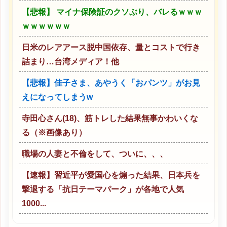
【悲報】 マイナ保険証のクソぶり、バレるｗｗｗ
ｗｗｗｗｗｗ
日米のレアアース脱中国依存、量とコストで行き
詰まり…台湾メディア！他
【悲報】佳子さま、あやうく「おパンツ」がお見
えになってしまうw
寺田心さん(18)、筋トレした結果無事かわいくな
る（※画像あり）
職場の人妻と不倫をして、ついに、、、
【速報】習近平が愛国心を煽った結果、日本兵を
撃退する「抗日テーマパーク」が各地で人気
1000...