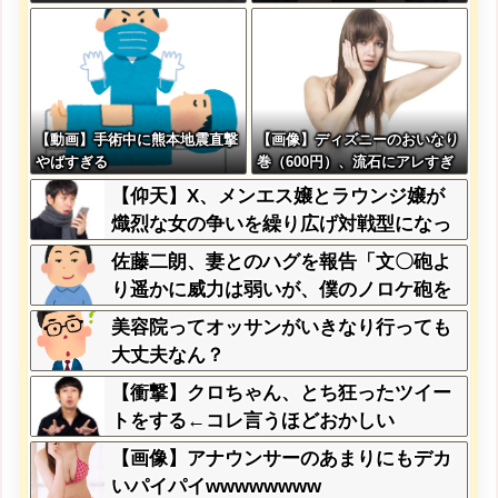
てけwwwwwwwww
らから見てどう？？？？？？？
【動画】手術中に熊本地震直撃
【画像】ディズニーのおいなり
やばすぎる
巻（600円）、流石にアレすぎ
て賛否両論の大炎上をしてしま
【仰天】X、メンエス嬢とラウンジ嬢が
うw w w w w w w
熾烈な女の争いを繰り広げ対戦型になっ
てしまうw w w w w w w w
佐藤二朗、妻とのハグを報告「文〇砲よ
り遥かに威力は弱いが、僕のノロケ砲を
お見舞いする」
美容院ってオッサンがいきなり行っても
大丈夫なん？
【衝撃】クロちゃん、とち狂ったツイー
トをする←コレ言うほどおかしい
か？？？？？？
【画像】アナウンサーのあまりにもデカ
いパイパイwwwwwwww