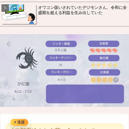
オワコン扱いされていたデジモンさん、令和に全
盛期を超える利益を生み出していた
M
u