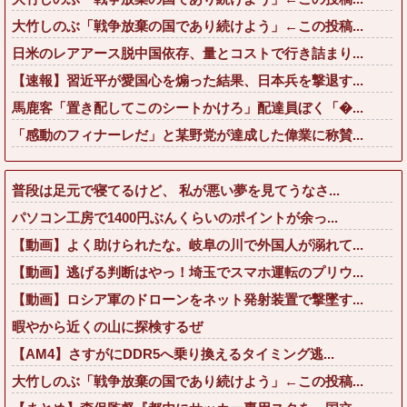
大竹しのぶ「戦争放棄の国であり続けよう」←この投稿...
日米のレアアース脱中国依存、量とコストで行き詰まり...
【速報】習近平が愛国心を煽った結果、日本兵を撃退す...
馬鹿客「置き配してこのシートかけろ」配達員ぼく「...
「感動のフィナーレだ」と某野党が達成した偉業に称賛...
普段は足元で寝てるけど、 私が悪い夢を見てうなさ...
パソコン工房で1400円ぶんくらいのポイントが余っ...
【動画】よく助けられたな。岐阜の川で外国人が溺れて...
【動画】逃げる判断はやっ！埼玉でスマホ運転のプリウ...
【動画】ロシア軍のドローンをネット発射装置で撃墜す...
暇やから近くの山に探検するぜ
【AM4】さすがにDDR5へ乗り換えるタイミング逃...
大竹しのぶ「戦争放棄の国であり続けよう」←この投稿...