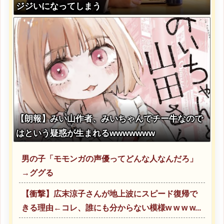
ジジいになってしまう
【朗報】みい山作者、みいちゃんでチー牛なので
はという疑惑が生まれるwwwwwww
男の子「モモンガの声優ってどんな人なんだろ」
→ググる
【衝撃】広末涼子さんが地上波にスピード復帰で
きる理由←コレ、誰にも分からない模様w w w w...