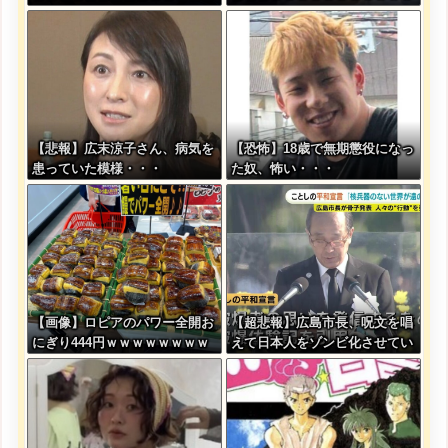
ｗｗ
【悲報】広末涼子さん、病気を
【恐怖】18歳で無期懲役になっ
患っていた模様・・・
た奴、怖い・・・
【画像】ロピアのパワー全開お
【超悲報】広島市長、呪文を唱
にぎり444円ｗｗｗｗｗｗｗｗ
えて日本人をゾンビ化させてい
ｗｗｗｗ
ると非難されてしまう