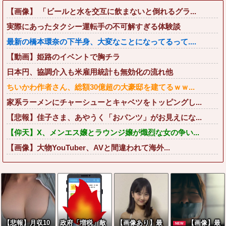
【画像】 「ビールと水を交互に飲まないと倒れるグラ...
実際にあったタクシー運転手の不可解すぎる体験談
最新の橋本環奈の下半身、大変なことになってるって....
【動画】姫路のイベントで胸チラ
日本円、協調介入も米雇用統計も無効化の流れ他
ちいかわ作者さん、総額30億超の大豪邸を建てるｗｗ...
家系ラーメンにチャーシューとキャベツをトッピングし...
【悲報】佳子さま、あやうく「おパンツ」がお見えにな...
【仰天】X、メンエス嬢とラウンジ嬢が熾烈な女の争い...
【画像】大物YouTuber、AVと間違われて海外...
【悲報】月収10
政府「増税」敵
【画像あり】最
【画像】最
NEW