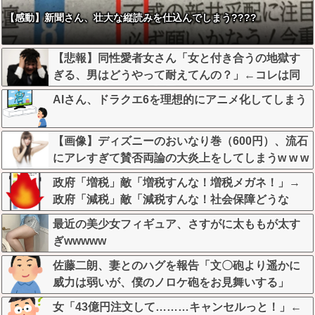
【感動】新聞さん、壮大な縦読みを仕込んでしまう????
【悲報】同性愛者女さん「女と付き合うの地獄す
ぎる、男はどうやって耐えてんの？」←コレは同
意せざるおえないと話題に
AIさん、ドラクエ6を理想的にアニメ化してしまう
【画像】ディズニーのおいなり巻（600円）、流石
にアレすぎて賛否両論の大炎上をしてしまうw w w
w w w w
政府「増税」敵「増税すんな！増税メガネ！」→
政府「減税」敵「減税すんな！社会保障どうな
る！」
最近の美少女フィギュア、さすがに太ももが太す
ぎwwwww
佐藤二朗、妻とのハグを報告「文〇砲より遥かに
威力は弱いが、僕のノロケ砲をお見舞いする」
女「43億円注文して………キャンセルっと！」←