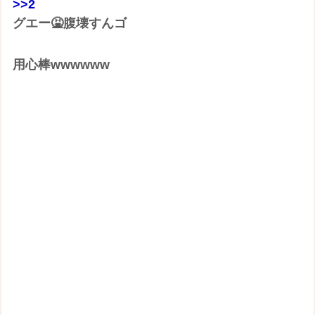
>>2
グエー🤮腹壊すんゴ
用心棒wwwwww