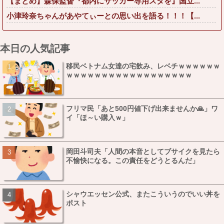
【まとめ】森保監督『都内にサッカー専用スタを』国立...
小津玲奈ちゃんがあやてぃーとの思い出を語る！！！【...
本日の人気記事
移民ベトナム女達の宅飲み、レベチｗｗｗｗｗｗ
ｗｗｗｗｗｗｗｗｗｗｗｗｗｗｗｗｗｗ
フリマ民「あと500円値下げ出来ませんか🙏」ワ
イ「ほ～い購入ｗ」
岡田斗司夫「人間の本音としてブサイクを見たら
不愉快になる。この責任をどうとるんだ」
シャウエッセン公式、またこういうのでいい丼を
ポスト