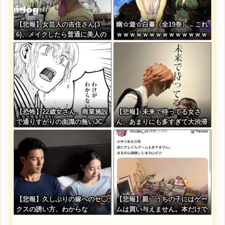
【悲報】女芸人の吉住さん(3
幽☆遊☆白書（全19巻）←これ
6)、メイクしたら普通に美人の
ｗｗｗｗｗｗｗｗｗｗｗｗｗｗ
部類だったと判明
【恐怖】22歳女さん、商業施設
【悲報】未来で待ってる女さ
で通りすがりの面識の無いJC
ん、あまりにも多すぎて大渋滞
にラリアットして逮捕されてし
に????
まう・・・
【悲報】久しぶりの嫁へのセ◯
【悲報】親「うちの子にはゲー
クスの誘い方、わからな
ムは買い与えません。本だけで
い・・・
十分」→結果ｗｗｗ