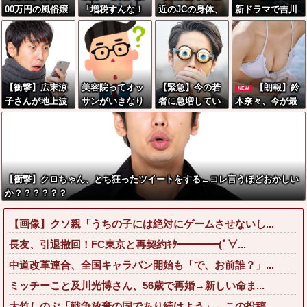
00万円の風俗嬢
「増税すんな！
近のJCの身体、
新ドラマで吉川
の1日あたりのセ
増税メガネ！」
健康的ｗｗｗｗ
愛が縛られるシ
ッ■ス回数がこ
→政府「減税」
ｗｗｗｗｗｗｗ
ーン、クッソシ
ちら
敵「減税すん
ｗｗｗｗ
コいwwwwwww
な！社会保障ど
w
うなる！」
【衝撃】広末涼
美容院ってオッ
【緊急】今の若
【朗報】鈴
NEW
子さんが地上波
サンがいきなり
者に急増してい
木奈々、今が最
にスピード復帰
行っても大丈夫
る『コレ』依
も●●とのこと(画
できる理由←コ
なん？
存、めちゃくち
像あり)
レ、誰にも分か
ゃ深刻な模様w
らない模様w w
w w w w w w w
w w w w w w
w w
【衝撃】クロちゃん、とち狂ったツイートをする←コレ言うほどおかしい
か？？？？？？
【画像】クソ親「うちの子には絶対にゲームさせないし...
長友、引退撤回！FC東京と再契約ｷﾀ━━━━(ﾟ∀...
中道改革連合、全国キャラバン開始も「で、お前誰？」...
ミッチーこと及川光博さん、56歳で再婚→新しい命ま...
大竹しのぶ「戦争放棄の国であり続けよう」←この投稿...