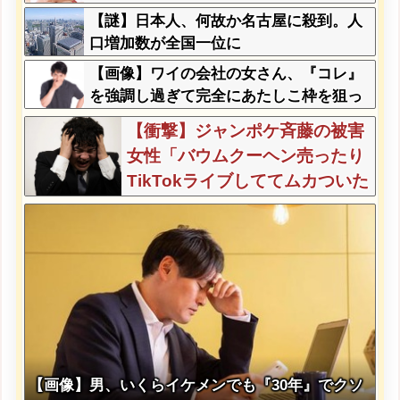
【謎】日本人、何故か名古屋に殺到。人
口増加数が全国一位に
【画像】ワイの会社の女さん、『コレ』
を強調し過ぎて完全にあたしこ枠を狙っ
てるんだがw w w w w w w w w w w w
【衝撃】ジャンポケ斉藤の被害
女性「バウムクーヘン売ったり
TikTokライブしててムカついた
から示談しなかった」←コレっ
てさ…
【画像】男、いくらイケメンでも『30年』でクソ