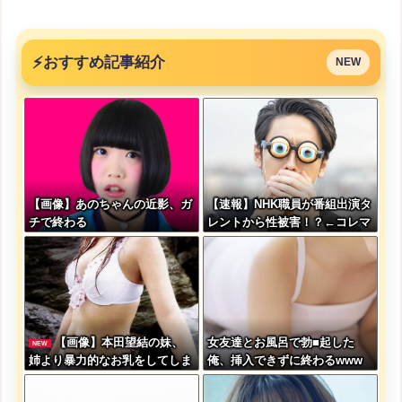
⚡
おすすめ記事紹介
NEW
【画像】あのちゃんの近影、ガ
【速報】NHK職員が番組出演タ
チで終わる
レントから性被害！？←コレマ
ジならヤバくねーか？
【画像】本田望結の妹、
女友達とお風呂で勃■起した
NEW
姉より暴力的なお乳をしてしま
俺、挿入できずに終わるwww
うwwwwww