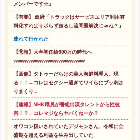
メンバーです☆』
【有能】 政府「トラックはサービスエリア利用有
料化すればサボらず走るし流問題解決じゃね？」
連れて行かれた
【悲報】大卒初任給600万の時代へ
wwwwwwwwwwwwwwwwwww
【画像】タトゥーだらけの美人海鮮料理人、現
る！！←コレはセクシー過ぎてワイらにブッ刺さ
りまくり...
【速報】NHK職員が番組出演タレントから性被
害！？←コレマジならヤバくねーか？
オワコン扱いされていたデジモンさん、令和に全
盛期を超える利益を生み出していた