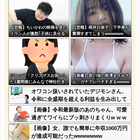
【悲報】ちいかわの映画を見た
【悲報】桜井日奈子、下半身が
イラン人が激怒｢子供に見せる
豊満すぎてしまうwwwwww
内容じゃない｡悪影響は計り知
れない｣←これw w w w w w w
w w
ジャップ「クリスマスお祝いし
【画像】若い頃の長澤まさみさ
た1週間後にみんなで神社行き
ん、ガチでレベチすぎるwwww
ます」←これ
w
オワコン扱いされていたデジモンさん、
令和に全盛期を超える利益を生み出して
いた
【画像】令和最新版のあのちゃん、可愛
過ぎてワイらにブッ刺さりまくりw w w
w w w
【画像】女、誰でも簡単に年収1000万円
が達成可能だったwwwwwww