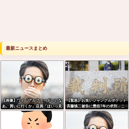
最新ニュースまとめ
【画像】ワイ「アルファードいいな
【緊急】お笑いジャングルポケット
あ。買いに行くか」店員「ほいっ見
斉藤慎二被告に懲役7年の求刑←こ
積もりな！」ワイ「金額おかしく
れ…
ね？」←お前らもそう思うよ
な？？？？？