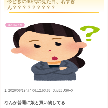
今どきの40代の見た目、若すぎ
t
ん？？？？？？？？？
e
日常のまとめ
1:
2026/06/19(金) 06:12:53.65 ID:jsE8US6+0
なんか普通に娘と買い物してる