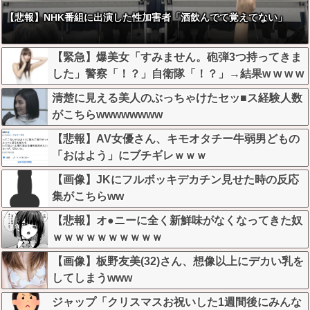
【悲報】NHK番組に出演した性加害者「酒飲んでて覚えてない」
【緊急】爆美女「すみません。砲弾3つ持ってきま
した」警察「！？」自衛隊「！？」→結果w w w w
w w w w
清楚に見える美人のぶっちゃけたセッ■ス経験人数
がこちらwwwwwwww
【悲報】AV女優さん、キモオタチー牛弱男どもの
「おはよう」にブチギレｗｗｗ
【画像】JKにフルボッキデカチン見せた時の反応
集がこちらww
【悲報】オ●ニーに全く新鮮味がなくなってきた奴
ｗｗｗｗｗｗｗｗｗｗ
【画像】板野友美(32)さん、想像以上にデカい乳を
してしまうwww
ジャップ「クリスマスお祝いした1週間後にみんな