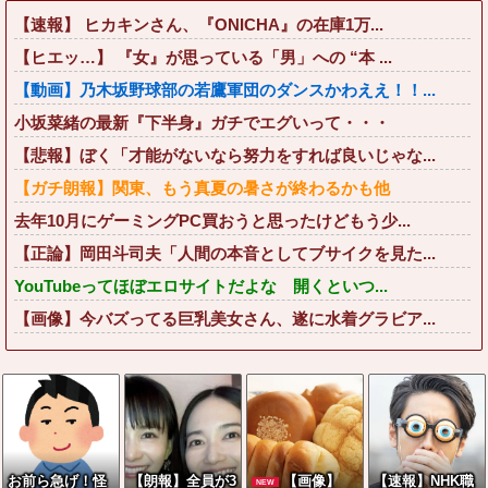
【速報】 ヒカキンさん、『ONICHA』の在庫1万...
【ヒエッ…】 『女』が思っている「男」への “本 ...
【動画】乃木坂野球部の若鷹軍団のダンスかわええ！！...
小坂菜緒の最新『下半身』ガチでエグいって・・・
【悲報】ぼく「才能がないなら努力をすれば良いじゃな...
【ガチ朗報】関東、もう真夏の暑さが終わるかも他
去年10月にゲーミングPC買おうと思ったけどもう少...
【正論】岡田斗司夫「人間の本音としてブサイクを見た...
YouTubeってほぼエロサイトだよな 開くといつ...
【画像】今バズってる巨乳美女さん、遂に水着グラビア...
お前ら急げ！怪
【朗報】全員が3
【画像】
【速報】NHK職
NEW