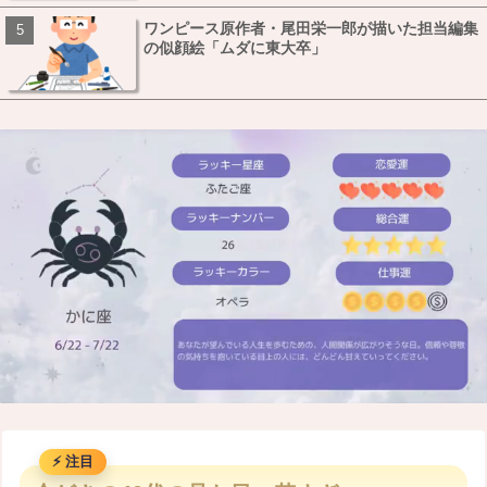
ワンピース原作者・尾田栄一郎が描いた担当編集
の似顔絵「ムダに東大卒」
M
u