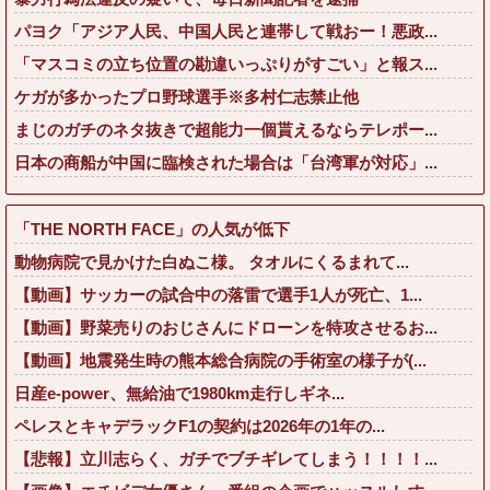
パヨク「アジア人民、中国人民と連帯して戦おー！悪政...
「マスコミの立ち位置の勘違いっぷりがすごい」と報ス...
ケガが多かったプロ野球選手※多村仁志禁止他
まじのガチのネタ抜きで超能力一個貰えるならテレポー...
日本の商船が中国に臨検された場合は「台湾軍が対応」...
「THE NORTH FACE」の人気が低下
動物病院で見かけた白ぬこ様。 タオルにくるまれて...
【動画】サッカーの試合中の落雷で選手1人が死亡、1...
【動画】野菜売りのおじさんにドローンを特攻させるお...
【動画】地震発生時の熊本総合病院の手術室の様子が(...
日産e-power、無給油で1980km走行しギネ...
ペレスとキャデラックF1の契約は2026年の1年の...
【悲報】立川志らく、ガチでブチギレてしまう！！！！...