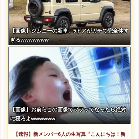
【画像】ジムニーの新車、5ドアがガチで完全体す
ぎるwwwwwww
【画像】お前らこの画像でフフッてなったら絶対
に寝ろよwwwwww
【速報】新メンバー6人の生写真『こんにちは！新