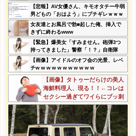
【悲報】AV女優さん、キモオタチー牛弱
男どもの「おはよう」にブチギレｗｗｗ
女友達とお風呂で勃■起した俺、挿入で
きずに終わるwww
【緊急】爆美女「すみません。砲弾3つ
持ってきました」警察「！？」自衛隊
「！？」→結果w w w w w w w w
【画像】アイドルのオフ会の光景、レベ
チw w w w w w w w w w w
【画像】タトゥーだらけの美人
海鮮料理人、現る！！←コレは
セクシー過ぎてワイらにブッ刺
さりまくりw w w w w w w w w