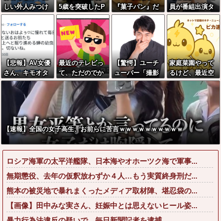
しい外人みつけ
5歳を突破したP
『菓子パン』だ
員が番組出演タ
たら法務省にタ
erfumeさん、お
け食べてる男の
レントから性被
レコミしてみ
●●いwwww
部屋、ガチでエ
害！？←コレマ
ろ！意外と仕事
グいwwwwww
ジならヤバくね
するぞ？
ーか？
【悲報】AV女優
最近のテレビっ
【驚愕】ユーチ
家庭菜園やって
さん、キモオタ
て、ただのでか
ューバー「撮影
るけど、最近空
チー牛弱男ども
いYouTubeにな
で使うから、こ
芯菜が評価され
の「おはよう」
りつつあるよな
の高級時計も車
過ぎだと思
にブチギレｗｗ
もぜ～んぶ経費
う！！！！！
ｗ
でタダ！ｗ」←
まさかコレ本気
【速報】全国の女子高生、お前らに苦言ｗｗｗｗｗｗｗｗｗｗ
にしてる奴なん
ておらんよな？
よな？w w w w
ロシア海軍の太平洋艦隊、日本海やオホーツク海で軍事...
w w w w w w w
無期懲役、去年の仮釈放わずか４人…もう実質終身刑だ...
熊本の被災地で暴れまくったメディア取材陣、堪忍袋の...
【画像】田中みな実さん、妊娠中とは思えないヒール姿...
暴力行為法違反の疑いで、毎日新聞記者を逮捕