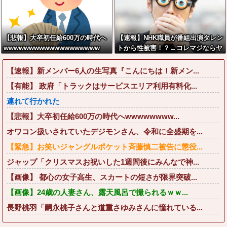
【悲報】大卒初任給600万の時代へ
【速報】NHK職員が番組出演タレン
wwwwwwwwwwwwwwwwwww
トから性被害！？←コレマジならヤ
バくねーか？
【速報】新メンバー6人の生写真『こんにちは！新メン...
【有能】 政府「トラックはサービスエリア利用有料化...
連れて行かれた
【悲報】大卒初任給600万の時代へwwwwwwww...
オワコン扱いされていたデジモンさん、令和に全盛期を...
【緊急】お笑いジャングルポケット斉藤慎二被告に懲役...
ジャップ「クリスマスお祝いした1週間後にみんなで神...
【画像】 都心の女子高生、スカートの短さが限界突破...
【画像】24歳の人妻さん、露天風呂で撮られるｗｗ...
長野桃羽「嗣永桃子さんと道重さゆみさんに憧れている...