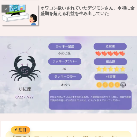
オワコン扱いされていたデジモンさん、令和に全
盛期を超える利益を生み出していた
M
u