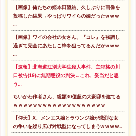
【画像】俺たちの姫本田望結、久しぶりに画像を
投稿した結果→やっぱりワイらの姫だったw w w
...
【画像】ワイの会社の女さん、『コレ』を強調し
過ぎて完全にあたしこ枠を狙ってるんだがw w w
...
【速報】北海道江別大学生殺人事件、主犯格の川
口被告(19)に無期懲役の判決←これ、妥当だと思
う...
ちいかわ作者さん、総額30億超の大豪邸を建てる
ｗｗｗｗｗｗｗｗｗｗｗｗｗｗｗｗｗｗｗ
【仰天】X、メンエス嬢とラウンジ嬢が熾烈な女
の争いを繰り広げ対戦型になってしまうw w w w...