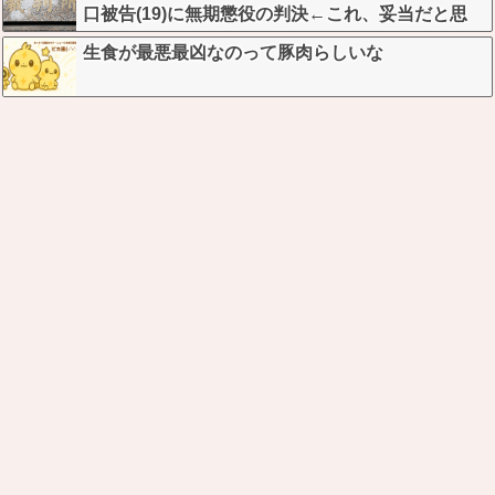
口被告(19)に無期懲役の判決←これ、妥当だと思
う？？？？？？
生食が最悪最凶なのって豚肉らしいな