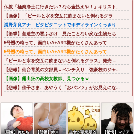
仏教「極楽浄土に行きたい？なら金払えや！」キリスト...
【画像】 「ビールと水を交互に飲まないと倒れるグラ...
浦野芽良アナ ピタピタニットでボディラインくっきり...
【衝撃】創造主の悪ふざけ…見たことない変な生物たち...
5号機の時って、面白いA+ART機がたくさんあって...
5号機の時って、面白いA+ART機がたくさんあって...
「ビールと水を交互に飲まないと倒れるグラス」発売 ...
【悲報】仙台育英の女部員←ベンチ入り 強豪校のジャ...
【画像】露出狂の高校女教師、見つかるｗ
【悲報】佳子さま、あやうく「おパンツ」がお見えにな...
【画像】俺たち
【朗報】鈴木
生食が最悪最凶
【驚愕】マチア