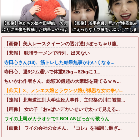
【画像】俺たちの姫本田望結、久し
【画像】若手声優、思わず性器並み
ぶりに画像を投稿した結果→やっぱ
にえっちなナマ腋をボロンしてしま
りワイらの姫だったw w w w w w
うwwwwww
w w w w
【画像】美人レースクイーンの透け透けぽっちゃり腹、...
【悲報】 味噌ラーメンで行列、出来ない
寺田心さん(18)、筋トレした結果無事かわいくなる...
寺田心、週6ジム通いで体重62kg→82kgに 1...
ちいかわ作者さん、総額30億超の大豪邸を建てるｗｗ...
【仰天】X、メンエス嬢とラウンジ嬢が熾烈な女の争い...
【速報】北海道江別大学生殺人事件、主犯格の川口被告...
【画像】 女の子「お●ぱいデカいせいで太って見える...
ワイの上司がカラオケでT-BOLANばっかり歌うん...
【画像】 ワイの会社の女さん、『コレ』を強調し過ぎ...