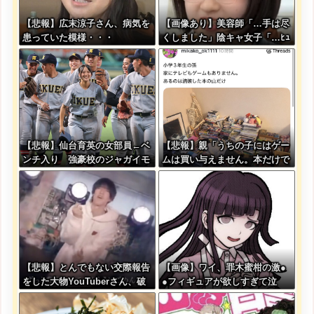
【悲報】広末涼子さん、病気を
【画像あり】美容師「…手は尽
患っていた模様・・・
くしました」陰キャ女子「…ﾋｭ
ｯ」→結果・・・
【悲報】仙台育英の女部員←ベ
【悲報】親「うちの子にはゲー
ンチ入り 強豪校のジャガイモ
ムは買い与えません。本だけで
ダンサー←ベンチ外
十分」→結果ｗｗｗ
【悲報】とんでもない交際報告
【画像】ワイ、罪木蜜柑の激●
をした大物YouTuberさん、破
●フィギュアが欲しすぎて泣
局を発表????
く・・・・・・