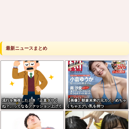
最新ニュースまとめ
流行を無視したとき「正直ダサく
【画像】朝倉未来の元カノ、めちゃ
ね？」ってなるファッション上げて
くちゃエグい乳を持つ
け