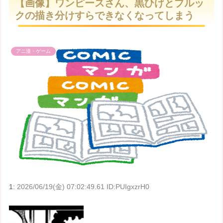
【画像】ワンピースさん、黒ひげとブルッ
t
クの描き分けすらできなくなってしまう
e
アニ漫・ゲーム
1:
2026/06/19(金) 07:02:49.61 ID:PUIgxzrH0