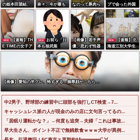
の姫本田望結、
奈々、今が最も
なのって豚肉ら
プで会った外国
久しぶりに画像
●●とのこと(画像
しいな
人からまさかの
を投稿した結果
あり)
『こう』言われ
→やっぱりワイ
たんやがこれワ
らの姫だったw
イ詰み
w w w w w w w
か？？？？？？
【速報】TH
お前ら「日
【画像】若手声
【速報】北
NEW
NEW
NEW
w w
？
E TIMEの女子ア
本も核武装
優、思わず性器
海道江別大学生
ナ、前屈みで乳
汁！」←１万発
並みにえっちな
殺人事件、主犯
パッドのような
の核弾頭どこに
ナマ腋をボロン
格の川口被告(1
ものが見えてし
してしまうwww
9)に無期懲役の
まう
www
判決←これ、妥
当だと思
【画像】愛知の半グレ、怖すぎる→御尊顔がこちら…
う？？？？？？
中2男子、野球部の練習中に頭部を強打しCT検査→7...
キャッシュレス派の人が現金のみの店に文句言ってるの...
「居眠り運転かな？」→何度も追突→夫婦「これは事故...
早大生さん、ポイント不正で無銭飲食ｗｗｗ大学が異例...
長友、引退撤回！FC東京と再契約ｷﾀ━━━━(ﾟ∀...