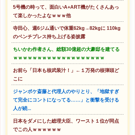
5号機の時って、面白いA+ART機がたくさんあっ
て楽しかったよなｗｗｗ他
寺田心、週6ジム通いで体重62kg→82kgに 110kg
のベンチプレス持ち上げる姿披露
ちいかわ作者さん、総額30億超の大豪邸を建てる
ｗｗｗｗｗｗｗｗｗｗｗｗｗｗｗｗｗｗｗ
お前ら「日本も核武装汁！」←１万発の核弾頭ど
こに
ジャンポケ斎藤と代理人のやりとり、「地獄すぎ
て完全にコントになってる……」と衝撃を受ける
人が続...
日本をダメにした総理大臣、ワースト１位が同点
でこの人ｗｗｗｗｗｗ