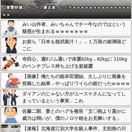
【衝撃映像】インドの暴走族、レベチｗｗｗｗｗｗｗｗｗｗｗｗｗｗ
ｗｗ
みい山作者、みいちゃんでチー牛なのではという
疑惑が生まれるｗｗｗｗｗｗｗ
お前ら「日本も核武装汁！」←１万発の核弾頭ど
こに
寺田心、週6ジム通いで体重62kg→82kgに 110kg
のベンチプレス持ち上げる姿披露
【画像】俺たちの姫本田望結、久しぶりに画像を
投稿した結果→やっぱりワイらの姫だったw w w w
w w w w w w
ダイアンのじゃない方がユースケさんになってし
まっているという事実←これ
佐藤二朗、妻とのハグを報告「文〇砲より遥かに
威力は弱いが、僕のノロケ砲をお見舞いする」
【速報】北海道江別大学生殺人事件、主犯格の川