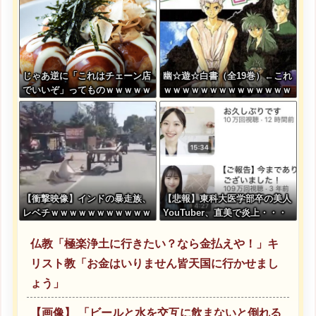
じゃあ逆に「これはチェーン店
幽☆遊☆白書（全19巻）←これ
でいいぞ」ってものｗｗｗｗｗ
ｗｗｗｗｗｗｗｗｗｗｗｗｗｗ
ｗｗｗ
【衝撃映像】インドの暴走族、
【悲報】東科大医学部卒の美人
レベチｗｗｗｗｗｗｗｗｗｗｗ
YouTuber、直美で炎上・・・
ｗｗｗｗｗ
仏教「極楽浄土に行きたい？なら金払えや！」キ
リスト教「お金はいりません皆天国に行かせまし
ょう」
【画像】 「ビールと水を交互に飲まないと倒れる