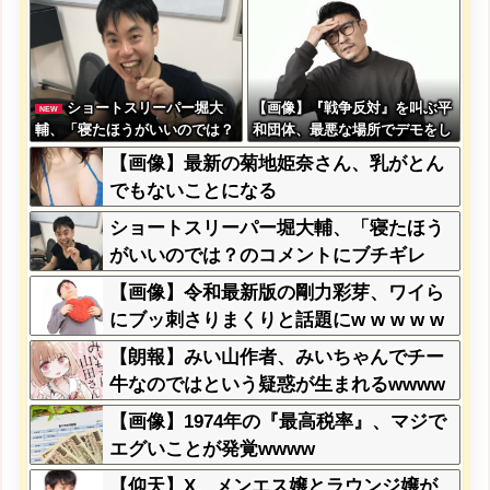
ショートスリーパー堀大
【画像】『戦争反対』を叫ぶ平
NEW
輔、「寝たほうがいいのでは？
和団体、最悪な場所でデモをし
のコメントにブチギレ
てしまう
【画像】最新の菊地姫奈さん、乳がとん
でもないことになる
ショートスリーパー堀大輔、「寝たほう
がいいのでは？のコメントにブチギレ
【画像】令和最新版の剛力彩芽、ワイら
にブッ刺さりまくりと話題にw w w w w
w w w w w w w w
【朗報】みい山作者、みいちゃんでチー
牛なのではという疑惑が生まれるwwww
www
【画像】1974年の『最高税率』、マジで
エグいことが発覚wwww
【仰天】X、メンエス嬢とラウンジ嬢が