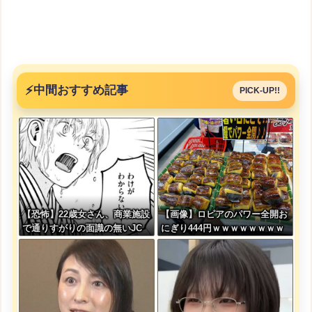
⚡
中間おすすめ記事
PICK-UP!!
【恐怖】22歳女さん、商業施設
【画像】ロピアのパワー全開お
で通りすがりの面識の無いJC
にぎり444円ｗｗｗｗｗｗｗｗ
にラリアットして逮捕されてし
ｗｗｗｗ
まう・・・