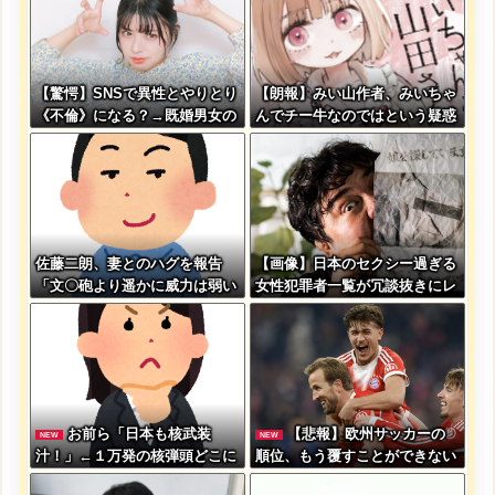
【驚愕】SNSで異性とやりとり
【朗報】みい山作者、みいちゃ
《不倫》になる？→既婚男女の
んでチー牛なのではという疑惑
約7割がまさかの『こう』回答
が生まれるwwwwwww
してしまうw w w w w w w w
佐藤二朗、妻とのハグを報告
【画像】日本のセクシー過ぎる
「文〇砲より遥かに威力は弱い
女性犯罪者一覧が冗談抜きにレ
が、僕のノロケ砲をお見舞いす
ベル高過ぎる件w w w w w w
る」
w w w
お前ら「日本も核武装
【悲報】欧州サッカーの
NEW
NEW
汁！」←１万発の核弾頭どこに
順位、もう覆すことができない
レベルで固定される