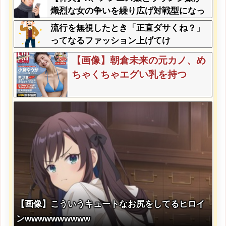
熾烈な女の争いを繰り広げ対戦型になっ
てしまうw w w w w w w w
流行を無視したとき「正直ダサくね？」
ってなるファッション上げてけ
【画像】朝倉未来の元カノ、め
ちゃくちゃエグい乳を持つ
【画像】こういうキュートなお尻をしてるヒロイ
ンwwwwwwwwww