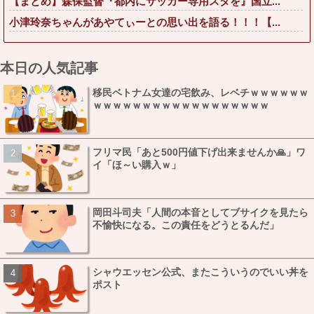
【まとめ】森保監督『都内にサッカー専用スタを』国立...
小津玲奈ちゃんがあやてぃーとの思い出を語る！！！【...
本日の人気記事
移民ベトナム女達の宅飲み、レベチｗｗｗｗｗｗ
ｗｗｗｗｗｗｗｗｗｗｗｗｗｗｗｗｗｗ
フリマ民「あと500円値下げ出来ませんか🙏」ワ
イ「ほ～い購入ｗ」
岡田斗司夫「人間の本音としてブサイクを見たら
不愉快になる。この責任をどうとるんだ」
シャウエッセン公式、またこういうのでいい丼を
ポスト