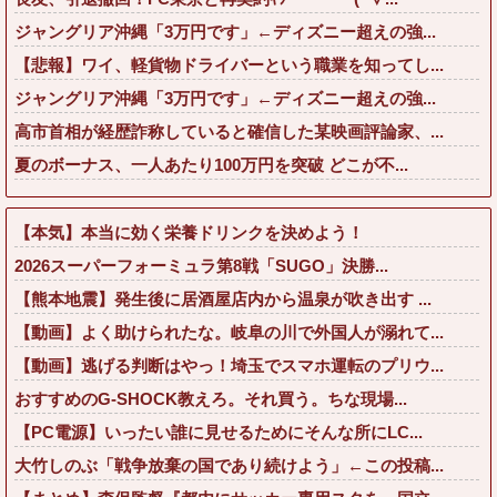
ジャングリア沖縄「3万円です」←ディズニー超えの強...
【悲報】ワイ、軽貨物ドライバーという職業を知ってし...
ジャングリア沖縄「3万円です」←ディズニー超えの強...
高市首相が経歴詐称していると確信した某映画評論家、...
夏のボーナス、一人あたり100万円を突破 どこが不...
【本気】本当に効く栄養ドリンクを決めよう！
2026スーパーフォーミュラ第8戦「SUGO」決勝...
【熊本地震】発生後に居酒屋店内から温泉が吹き出す ...
【動画】よく助けられたな。岐阜の川で外国人が溺れて...
【動画】逃げる判断はやっ！埼玉でスマホ運転のプリウ...
おすすめのG-SHOCK教えろ。それ買う。ちな現場...
【PC電源】いったい誰に見せるためにそんな所にLC...
大竹しのぶ「戦争放棄の国であり続けよう」←この投稿...