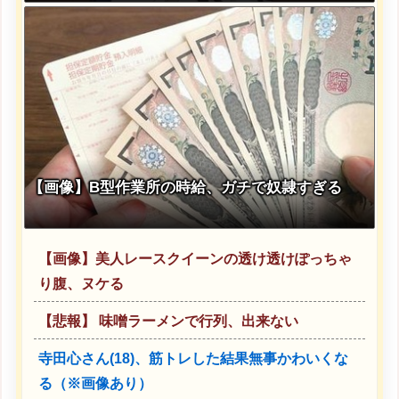
【画像】B型作業所の時給、ガチで奴隷すぎる
【画像】美人レースクイーンの透け透けぽっちゃ
り腹、ヌケる
【悲報】 味噌ラーメンで行列、出来ない
寺田心さん(18)、筋トレした結果無事かわいくな
る（※画像あり）