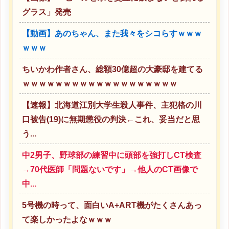
グラス」発売
【動画】あのちゃん、また我々をシコらすｗｗｗ
ｗｗｗ
ちいかわ作者さん、総額30億超の大豪邸を建てる
ｗｗｗｗｗｗｗｗｗｗｗｗｗｗｗｗｗｗｗ
【速報】北海道江別大学生殺人事件、主犯格の川
口被告(19)に無期懲役の判決←これ、妥当だと思
う...
中2男子、野球部の練習中に頭部を強打しCT検査
→70代医師「問題ないです」→他人のCT画像で
中...
5号機の時って、面白いA+ART機がたくさんあっ
て楽しかったよなｗｗｗ