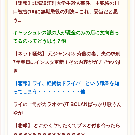
【速報】北海道江別大学生殺人事件、主犯格の川
口被告(19)に無期懲役の判決←これ、妥当だと思
う...
キャッシュレス派の人が現金のみの店に文句言っ
てるのってどう思う？他
【ネット騒然】 元ジャンポケ斉藤の妻、夫の求刑
7年翌日にインスタ更新！その内容がガチでヤバす
ぎ...
【悲報】ワイ、軽貨物ドライバーという職業を知
ってしまう・・・・・・・・・他
ワイの上司がカラオケでT-BOLANばっかり歌うん
やが
【悲報】 とにかくヤりたくてブスと付き合ったら
ｗｗｗｗｗｗｗｗｗｗｗｗｗｗｗ