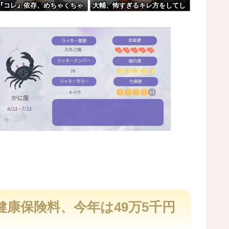
『コレ』依存、めちゃくちゃ
大輔、怖すぎるキレ方をしてし
どおかしいか？？？？？？
な模様w w w w w w w w
まう・・・
w
レス持ち上げる姿披露
M
u
t
康保険料、今年は49万5千円
e