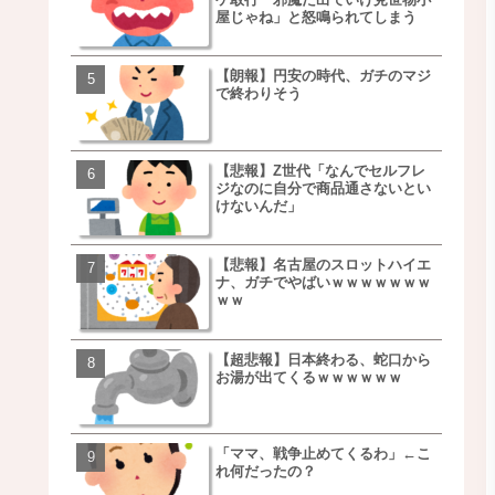
屋じゃね」と怒鳴られてしまう
ｗｗｗｗｗｗｗｗ
【朗報】円安の時代、ガチのマジ
移民ベトナム女達の宅飲
で終わりそう
チｗｗｗｗｗｗｗｗｗｗ
ｗｗｗｗｗｗｗｗｗｗ
【悲報】Z世代「なんでセルフレ
【朗報】NOギルティ炭酸
ジなのに自分で商品通さないとい
ｗｗｗｗｗｗｗｗｗｗｗ
けないんだ」
【悲報】名古屋のスロットハイエ
【画像】例の梨を5000個
ナ、ガチでやばいｗｗｗｗｗｗｗ
家さん、少し流れが変わ
ｗｗ
【超悲報】日本終わる、蛇口から
【悲報】日本、ついに駅
お湯が出てくるｗｗｗｗｗｗ
段が限界突破ｗｗｗｗｗ
ｗｗｗｗ
「ママ、戦争止めてくるわ」←こ
【悲報】すき家、炎上ｗ
れ何だったの？
ｗｗｗｗｗｗｗｗｗｗｗ
ｗｗｗ