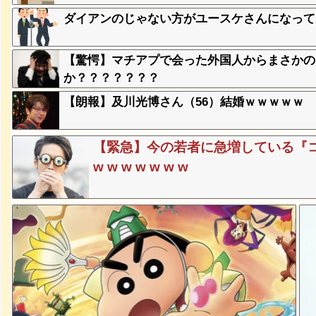
ダイアンのじゃない方がユースケさんになって
み、レベ
【驚愕】マチアプで会った外国人からまさかの
ｗｗｗｗ
か？？？？？？？
【朗報】及川光博さん（56）結婚ｗｗｗｗｗ
、登場
ｗ
【緊急】今の若者に急増している『コ
w w w w w w w
失った農
ってくる
そばの値
ｗｗｗｗ
ｗｗｗｗ
ｗｗｗｗ