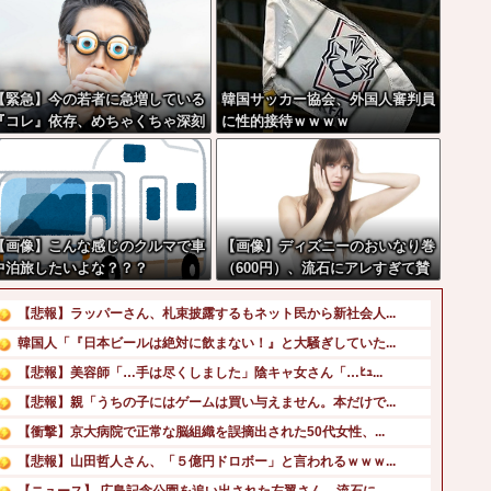
【緊急】今の若者に急増している
韓国サッカー協会、外国人審判員
『コレ』依存、めちゃくちゃ深刻
に性的接待ｗｗｗｗ
な模様w w w w w w w w w w
【画像】こんな感じのクルマで車
【画像】ディズニーのおいなり巻
中泊旅したいよな？？？
（600円）、流石にアレすぎて賛
否両論の大炎上をしてしまうw w
w w w w w
【悲報】ラッパーさん、札束披露するもネット民から新社会人...
韓国人「『日本ビールは絶対に飲まない！』と大騒ぎしていた...
【悲報】美容師「…手は尽くしました」陰キャ女さん「…ﾋｭ...
【悲報】親「うちの子にはゲームは買い与えません。本だけで...
【衝撃】京大病院で正常な脳組織を誤摘出された50代女性、...
【悲報】山田哲人さん、「５億円ドロボー」と言われるｗｗｗ...
【ニュース】 広島記念公園を追い出された左翼さん、流石に...