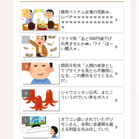
移民ベトナム女達の宅飲み、
レベチｗｗｗｗｗｗｗｗｗｗ
ｗｗｗｗｗｗｗｗｗｗｗｗｗ
ｗ
フリマ民「あと500円値下げ
出来ませんか🙏」ワイ「ほ～
い購入ｗ」
岡田斗司夫「人間の本音とし
てブサイクを見たら不愉快に
なる。この責任をどうとるん
だ」
シャウエッセン公式、またこ
ういうのでいい丼をポスト
オワコン扱いされていたデジ
モンさん、令和に全盛期を超
える利益を生み出していた