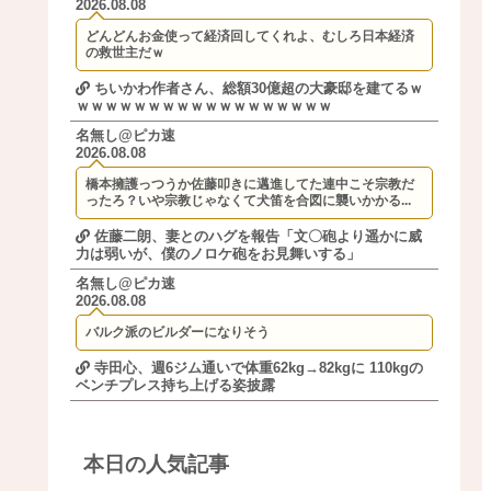
2026.08.08
どんどんお金使って経済回してくれよ、むしろ日本経済
の救世主だｗ
ちいかわ作者さん、総額30億超の大豪邸を建てるｗ
ｗｗｗｗｗｗｗｗｗｗｗｗｗｗｗｗｗｗ
名無し@ピカ速
2026.08.08
橋本擁護っつうか佐藤叩きに邁進してた連中こそ宗教だ
ったろ？いや宗教じゃなくて犬笛を合図に襲いかかる...
佐藤二朗、妻とのハグを報告「文〇砲より遥かに威
力は弱いが、僕のノロケ砲をお見舞いする」
名無し@ピカ速
2026.08.08
バルク派のビルダーになりそう
寺田心、週6ジム通いで体重62kg→82kgに 110kgの
ベンチプレス持ち上げる姿披露
本日の人気記事