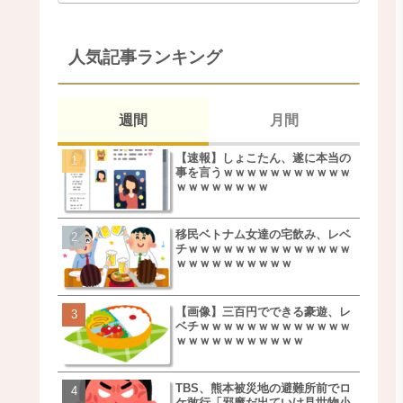
人気記事ランキング
週間
月間
【速報】しょこたん、遂に本当の
松本若菜(42歳)とかいう
事を言うｗｗｗｗｗｗｗｗｗｗｗ
た美人おばさん女優ｗｗ
ｗｗｗｗｗｗｗｗ
ｗ
移民ベトナム女達の宅飲み、レベ
鬼越トマホーク良ちゃん
チｗｗｗｗｗｗｗｗｗｗｗｗｗｗ
事実上のクビにｗｗｗ
ｗｗｗｗｗｗｗｗｗｗ
【画像】三百円でできる豪遊、レ
【画像】キモいオジサン
ベチｗｗｗｗｗｗｗｗｗｗｗｗｗ
服一覧がこちらｗｗｗｗ
ｗｗｗｗｗｗｗｗｗｗｗ
ｗ
TBS、熊本被災地の避難所前でロ
【速報】しょこたん、遂
ケ敢行「邪魔だ出ていけ見世物小
事を言うｗｗｗｗｗｗｗ