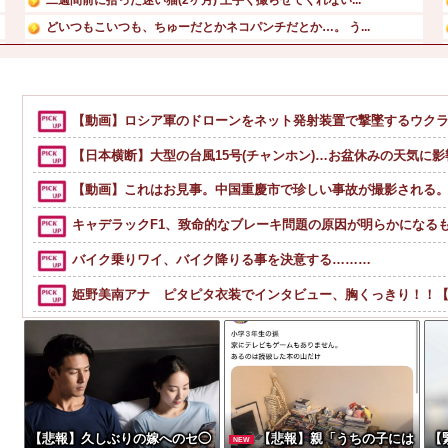
どいつもこいつも、ちゅーだとかネコパンチだとか…。 う...
【画像】加藤綾子アナ、無防備パンチラ撮られちゃう
【画像】 週刊少年ジャンプ、「ロクのおかしな家」とかいう...
飲み屋でケンカした相手をコロした男の弁護をした。そして数...
【動画】ロシア軍のドローンをネット発射装置で撃墜するウク
カンニング竹山、消費税減税失敗→増税の流れ想像「次誰が総...
【日本横断】大型の台風15号(チャンホン)…お盆休みの天気に
【動画】これはお見事。中国重慶市で珍しい事故が撮影される
キャデラックF1、致命的なブレーキ問題の原因が明らかになる
バイク乗りワイ、バイク降りる事を決意する………
姫野美南アナ ピタピタ衣装でインタビュー、胸くっきり！！【
後呂有紗アナ 袖口からインナーチラ見え！！
浦野芽良アナ ピタピタニットでボディラインくっきり！！
河出奈都美アナ ニットの●●、谷間チラ！！
【緊急】今の若者に急増している『コレ』依存、めちゃくちゃ深刻な模様w
【悲報】久しぶりの嫁へのセ◯
【悲報】親「うちの子には
【
NEW