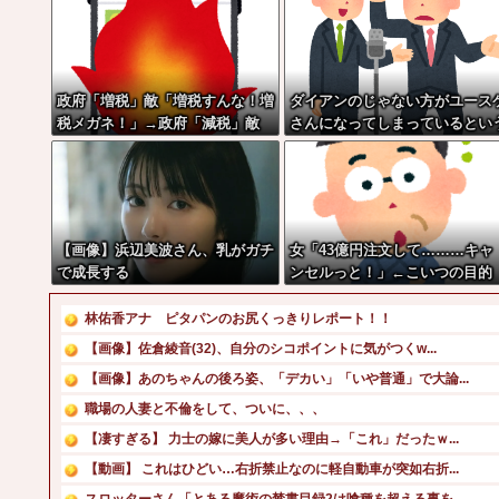
政府「増税」敵「増税すんな！増
ダイアンのじゃない方がユース
税メガネ！」→政府「減税」敵
さんになってしまっているとい
「減税すんな！社会保障どうな
事実←これ
る！」
【画像】浜辺美波さん、乳がガチ
女「43億円注文して………キャ
で成長する
ンセルっと！」←こいつの目的
林佑香アナ ピタパンのお尻くっきりレポート！！
【画像】佐倉綾音(32)、自分のシコポイントに気がつくw...
【画像】あのちゃんの後ろ姿、「デカい」「いや普通」で大論...
職場の人妻と不倫をして、ついに、、、
【凄すぎる】 力士の嫁に美人が多い理由→「これ」だったｗ...
【動画】 これはひどい…右折禁止なのに軽自動車が突如右折...
スロッターさん「とある魔術の禁書目録2は喰種を超える事を...