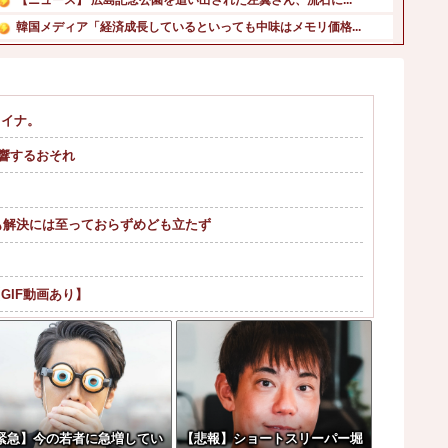
韓国メディア「経済成長しているといっても中味はメモリ価格...
ドラクエのゼシカとかいう人気キャラwww他
ミッチーこと及川光博さん、56歳で再婚→新しい命まで授か...
西川貴教アニキ、ミュージックステーションで”魅惑のマーメ...
ライナ。
【悲報】佐藤二朗さん主演の「踊る」スピンオフ作品、結局撮...
影響するおそれ
【悲報】テレビ業界、ガチで逝く・・・・他
【速報】日本赤十字社、韓国に超希少血液Jr(a-)を提供...
。
も解決には至っておらずめども立たず
GIF動画あり】
 w w w w w w w w w
緊急】今の若者に急増してい
【悲報】ショートスリーパー堀