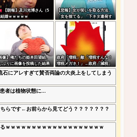
【朗報】及川光博さん（5
【悲報】女が笑いを取る方法、
W
）結婚ｗｗｗｗｗ
「女を捨てる」「下ネタ連発す
る」「体を張る」しかないｗｗ
ｗｗｗ
画像】俺たちの姫本田望結、
政府「増税」敵「増税すんな！
しぶりに画像を投稿した結果
増税メガネ！」→政府「減税」
やっぱりワイらの姫だったw
敵「減税すんな！社会保障どう
、流石にアレすぎて賛否両論の大炎上をしてしまう
w w w w w w w w
なる！」
者は植物状態に...
こちらです←お前らから見てどう？？？？？？？
てるｗｗｗｗｗｗｗｗｗｗｗｗｗｗｗｗｗｗｗ