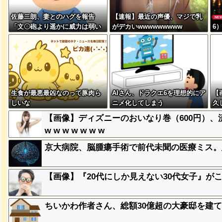
佐藤二朗、妻とのハグを報告
【速報】最近の声優、マジで乳
NE
「文〇砲より遥かに威力は弱い
がデカいwwwwwwwww
6
が、僕のノロケ砲をお見舞いす
る」
突然現れ
生食が最悪最凶なのって豚肉ら
AIさん、ドラクエ6を理想的にア
【
ｗｗｗｗ
しいな
ニメ化してしまう
久
→
【画像】ディズニーのおいなり巻（600円）
w 
、吉本を
w w w w w w w
京大病院、脳腫瘍手術で前代未聞の医療ミス。患
が着てる
【画像】『20代にしか見えない30代女子』が
ｗｗｗｗ
ちいかわ作者さん、総額30億超の大豪邸を建
に本当の
ｗｗｗｗ