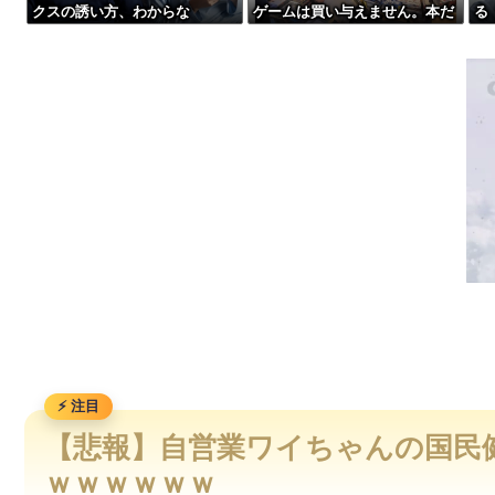
クスの誘い方、わからな
ゲームは買い与えません。本だ
る
【衝撃】クロちゃん、とち狂ったツイートをする←コレ言うほ
い・・・
けで十分」→結果ｗｗｗ
深刻
w 
【画像】坂口杏里、逃走してウ●カスまで晒されるｗｗｗｗｗ
【画像】最新の菊地姫奈さん、乳がとんでもないことになる
寺田心、週6ジム通いで体重62kg→82kgに 110kgのベンチプ
【悲報】自営業ワイちゃんの国民健
ｗｗｗｗｗｗ