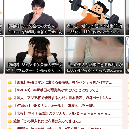
ケ
【画像】ワイの会社の女さん、
寺田心、週6ジム通いで体重62kg
う
『コレ』を強調し過ぎて完全にあ
→82kgに 110kgのベンチプレス
たしこ枠を狙ってるんだがw w w
持ち上げる姿披露
w w w w w w w w w
【衝撃】ジャンポケ斉藤の被害女
『この美人と結婚できる権利』が
性「バウムクーヘン売ったりTik
100万円だったらどっち選ぶwww
Tokライブしててムカついたから
ww
示談しなかった」←コレってさ…
【画像】秘湯ロマンに出てる秦瑞穂、極小パンティ尻がHすぎ...
【NMB48】 本郷柚巴の写真集がすごいことになってる
外国人「アジア杯で優勝するんだ」日本代表、W杯ポット1入...
【VTuber】 NHK「ぶいあーる！」真夏のホラーSP...
【悲報】 マイナ保険証のクソぶり、バレるｗｗｗｗｗｗｗｗ...
旅館「この押入れには布団は入ってません」
二週間前に拾った迷い猫(2ヶ月) 上手く撮らせてくれない...