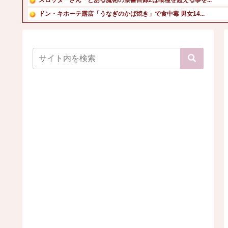
ドン・キホーテ露店「うなぎのかば焼き」で食中毒 男女14...
【画像】大物YouTuber、AVと間違われて海外でバズ...
【新台】山佐「LモンキーターンRED」特報映像公開！王道...
【画像】美女集団、海でえちえちポーズパシャりｗ
【画像】靴屋の女子店員さん、お尻の割れ目ががっつり出てし...