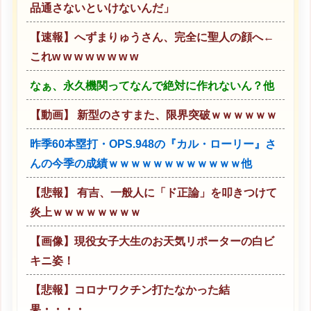
品通さないといけないんだ」
【速報】へずまりゅうさん、完全に聖人の顔へ←
これw w w w w w w w
なぁ、永久機関ってなんで絶対に作れないん？他
【動画】 新型のさすまた、限界突破ｗｗｗｗｗｗ
昨季60本塁打・OPS.948の『カル・ローリー』さ
んの今季の成績ｗｗｗｗｗｗｗｗｗｗｗｗ他
【悲報】 有吉、一般人に「ド正論」を叩きつけて
炎上ｗｗｗｗｗｗｗｗ
【画像】現役女子大生のお天気リポーターの白ビ
キニ姿！
【悲報】コロナワクチン打たなかった結
果・・・・