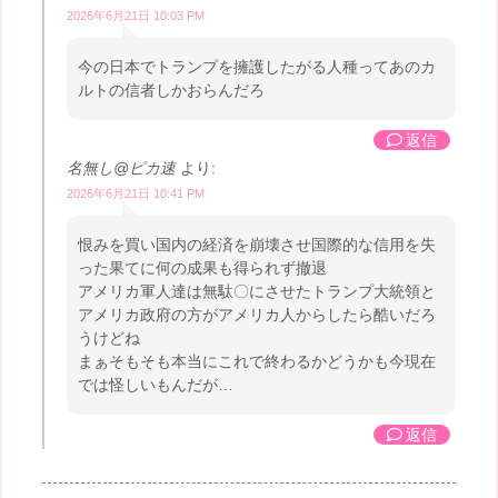
2026年6月21日 10:03 PM
今の日本でトランプを擁護したがる人種ってあのカ
ルトの信者しかおらんだろ
返信
名無し@ピカ速
より:
2026年6月21日 10:41 PM
恨みを買い国内の経済を崩壊させ国際的な信用を失
った果てに何の成果も得られず撤退
アメリカ軍人達は無駄〇にさせたトランプ大統領と
アメリカ政府の方がアメリカ人からしたら酷いだろ
うけどね
まぁそもそも本当にこれで終わるかどうかも今現在
では怪しいもんだが…
返信