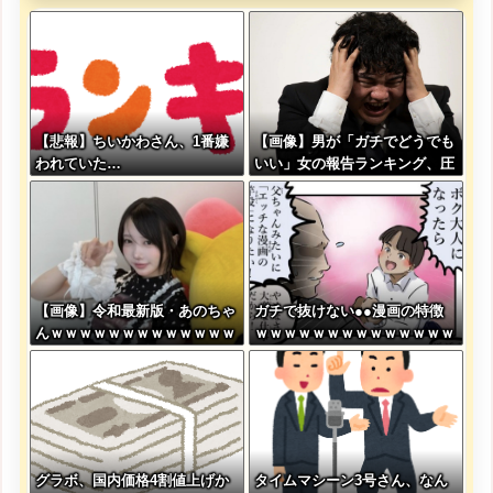
【悲報】ちいかわさん、1番嫌
【画像】男が「ガチでどうでも
われていた…
いい」女の報告ランキング、圧
倒的第１位と言えば『コレ』w
w w w w w w w w w
【画像】令和最新版・あのちゃ
ガチで抜けない●●漫画の特徴
んｗｗｗｗｗｗｗｗｗｗｗｗｗ
ｗｗｗｗｗｗｗｗｗｗｗｗｗｗ
ｗ
ｗｗｗｗｗｗｗｗ
グラボ、国内価格4割値上げか
タイムマシーン3号さん、なん