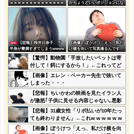
ｗｗｗｗｗｗｗｗｗｗｗｗｗｗ
かちょうどいいポジションにな
ｗｗ
る
【悲報】桜井日奈子、下
【画像】ぼうけつ「えっ、私だ
NEW
半身が豊満すぎてしまうwwww
け横を向いて写真撮るんです
ww
か？！」→結果w w w w w w
【驚愕】動物園「手放したいペットは寄
w w
付して！餌にするから！」←これってど
うなん？w w w w w w w w w w
【画像】エレン・ベーカー先生で抜いて
しまった・・・
【悲報】ちいかわの映画を見たイラン人
が激怒｢子供に見せる内容じゃない｡悪影
響は計り知れない｣←これw w w w w w
【悲報】31歳女性「リボ払いが10年たっ
w w w
ても終わりません」←これw w w w w w
w
【画像】ぼうけつ「えっ、私だけ横を向