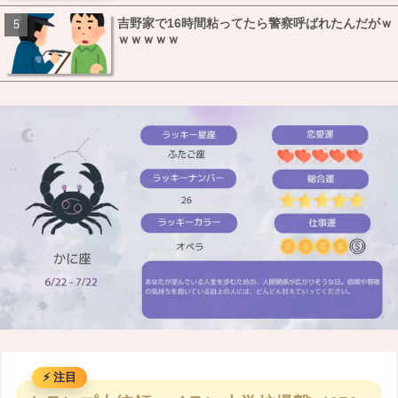
吉野家で16時間粘ってたら警察呼ばれたんだがｗ
ｗｗｗｗｗ
M
u