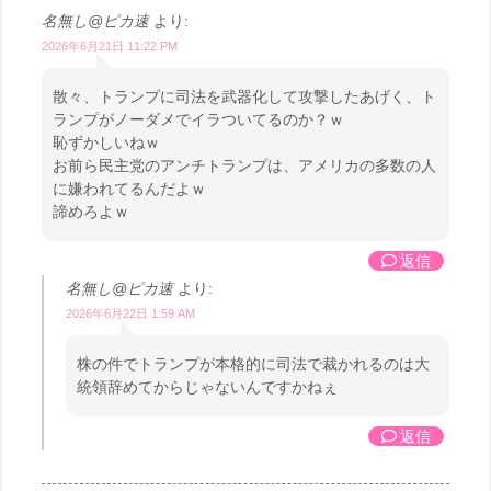
名無し@ピカ速
より:
2026年6月21日 11:22 PM
散々、トランプに司法を武器化して攻撃したあげく、ト
ランプがノーダメでイラついてるのか？ｗ
恥ずかしいねｗ
お前ら民主党のアンチトランプは、アメリカの多数の人
に嫌われてるんだよｗ
諦めろよｗ
返信
名無し@ピカ速
より:
2026年6月22日 1:59 AM
株の件でトランプが本格的に司法で裁かれるのは大
統領辞めてからじゃないんですかねぇ
返信