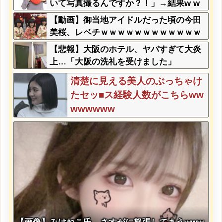
いて写真撮るんですか？！」→結果w w
w w w w w w
【動画】御当地アイドルだった頃の今田
美桜、レベチｗｗｗｗｗｗｗｗｗｗｗｗ
ｗｗｗｗｗｗ
【悲報】大阪のホテル、ヤバすぎて大炎
上…「大阪の洗礼を受けました」
清楚に見える美人のぶっちゃけ
たセッ■ス経験人数がこちらww
wwwwww