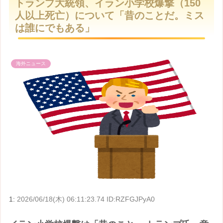
トランプ大統領、イラン小学校爆撃（150
t
人以上死亡）について「昔のことだ。ミス
e
は誰にでもある」
海外ニュース
1:
2026/06/18(木) 06:11:23.74 ID:RZFGJPyA0