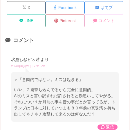
X
Facebook
はてブ
LINE
Pinterest
コメント
コメント
名無し@ピカ速
より:
2026年6月21日 7:31 PM
＞「意図的ではない。ミスは起きる」
いや、２発撃ち込んでるから完全に意図的。
AIのミスと言い訳すれば許されると勘違いしてやがる。
それについ１か月前の事を昔の事だとか言ってるが、ト
ランプは日本に対していつまも８０年前の真珠湾を持ち
出してネチネチ攻撃して来るのは何なんだ？
返信