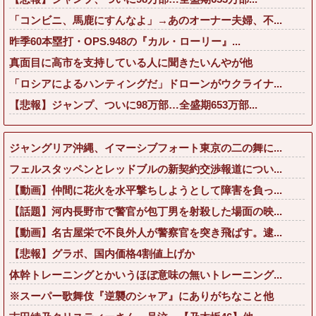
「コンビニ、馬鹿にすんなよ」→あのオーナー夫婦、不...
昨季60本塁打・OPS.948の『カル・ローリー』...
真面目に高市を支持している人に聞きたいんやが他
「ロシアによるハンティングだ」ドローンがウクライナ...
【悲報】ジャンプ、ついに98万部…全盛期653万部...
ジャングリア沖縄、イマーシブフォート東京の二の舞に...
フェルスタッペンとレッドブルの新契約交渉報道につい...
【動画】仲間に花火を水平撃ちしようとして障害を負っ...
【話題】河内長野市で警官が包丁男を射殺した場面の映...
【動画】名古屋栄で不良外人が警察官を突き飛ばす。逮...
【悲報】グラボ、国内価格4割値上げか
体幹トレーニングとかいうほぼ意味の無いトレーニング...
※スーパー歌舞伎『逆襲のシャア』にありがちなこと他