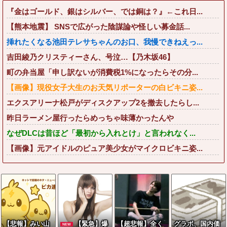
『金はゴールド、銀はシルバー、では銅は？』←これ日...
【熊本地震】 SNSで広がった陰謀論や怪しい募金話...
挿れたくなる池田テレサちゃんのお口、我慢できねえっ...
吉田綾乃クリスティーさん、号泣…【乃木坂46】
町の弁当屋「申し訳ないが消費税1%になったらその分...
【画像】現役女子大生のお天気リポーターの白ビキニ姿...
エクスアリーナ松戸がディスクアップ2を撤去したらし...
昨日ラーメン屋行ったらめっちゃ味薄かったんや
なぜDLCは昔ほど「最初から入れとけ」と言われなく...
【画像】元アイドルのピュア美少女がマイクロビキニ姿...
【悲報】みい山
【緊急】爆
【超悲報】全く
グラボ、国内価
NEW