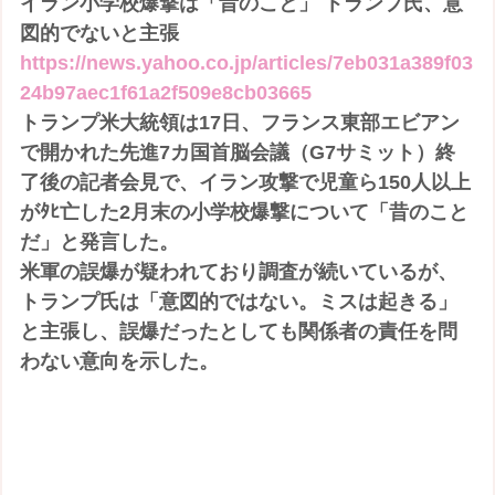
イラン小学校爆撃は「昔のこと」 トランプ氏、意
図的でないと主張
https://news.yahoo.co.jp/articles/7eb031a389f03
24b97aec1f61a2f509e8cb03665
トランプ米大統領は17日、フランス東部エビアン
で開かれた先進7カ国首脳会議（G7サミット）終
了後の記者会見で、イラン攻撃で児童ら150人以上
がﾀﾋ亡した2月末の小学校爆撃について「昔のこと
だ」と発言した。
米軍の誤爆が疑われており調査が続いているが、
トランプ氏は「意図的ではない。ミスは起きる」
と主張し、誤爆だったとしても関係者の責任を問
わない意向を示した。