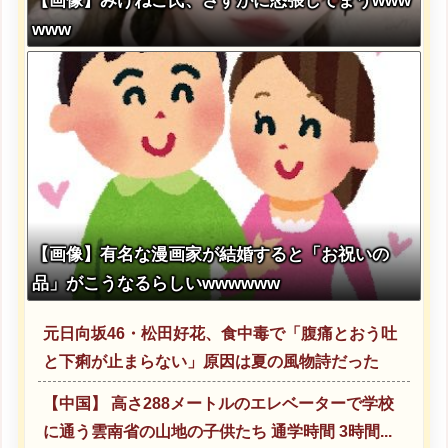
【画像】みけねこ氏、さすがに怒張してまうwww
www
【画像】有名な漫画家が結婚すると「お祝いの
品」がこうなるらしいwwwwww
元日向坂46・松田好花、食中毒で「腹痛とおう吐
と下痢が止まらない」原因は夏の風物詩だった
【中国】 高さ288メートルのエレベーターで学校
に通う雲南省の山地の子供たち 通学時間 3時間...