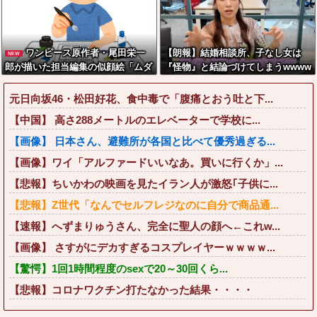
ワンピース原作者・尾田栄一
【朗報】結婚相談所、子なし女は
NEW
郎が描いた担当編集の似顔絵「ムダ
『怪物』と結論づけてしまうwwww
に東大卒」
ww
元日向坂46・松田好花、食中毒で「腹痛とおう吐と下...
【中国】 高さ288メートルのエレベーターで学校に...
【画像】 日本さん、避難所が各国と比べて優秀過ぎる...
【画像】ワイ「アルファードいいなあ。買いに行くか」...
【悲報】ちいかわの映画を見たイラン人が激怒｢子供に...
【悲報】Z世代「なんでセルフレジなのに自分で商品通...
【速報】へずまりゅうさん、完全に聖人の顔へ←これw...
【画像】 さすがにデカすぎるコスプレイヤーｗｗｗｗ...
【驚愕】1回1時間程度のsexで20～30回くら...
【悲報】コロナワクチン打たなかった結果・・・・