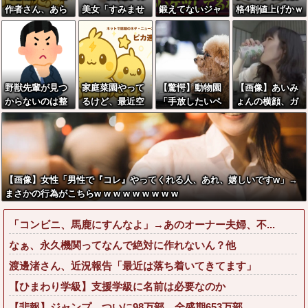
作者さん、あら
美女「すみませ
鍛えてないジャ
格4割値上げかｗ
ゆる過去を消し
ん。砲弾3つ持っ
パニーズJKのケ
ｗｗｗｗｗｗｗ
まくる
てきました」警
ツがこちらｗｗ
ｗｗｗｗｗｗｗ
察「！？」自衛
ｗｗｗｗｗ
ｗ
隊「！？」→結
果w w w w w w
野獣先輩が見つ
家庭菜園やって
【驚愕】動物園
【画像】あいみ
w w
からないのは整
るけど、最近空
「手放したいペ
ょんの横顔、ガ
形して別人の顔
芯菜が評価され
ットは寄付し
チでヌけると話
になっているか
過ぎだと思
て！餌にするか
題にwwww
ら←これ
う！！！！！
ら！」←これっ
てどうなん？w
w w w w w w w
【画像】女性「男性で『コレ』やってくれる人、あれ、嬉しいですw」→
w w
まさかの行為がこちらw w w w w w w w w
「コンビニ、馬鹿にすんなよ」→あのオーナー夫婦、不...
なぁ、永久機関ってなんで絶対に作れないん？他
渡邊渚さん、近況報告「最近は落ち着いてきてます」
【ひまわり学級】支援学級に名前は必要なのか
【悲報】ジャンプ、ついに98万部…全盛期653万部...