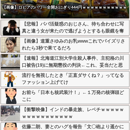
【画像】ロピアのパワー全開おにぎり444円ｗｗｗｗｗｗｗｗｗｗｗ
ｗ
【悲報】パパ活疑惑のおじさん、待ち合わせに写
真と違う女が来たので逃げようとするも眼鏡を奪
われ可哀想なことになっているところを激写され
【画像】道重さゆみのお乳wwwこれでパイズリさ
てしまう…
れたら3秒で果てるだろ
【速報】北海道江別大学生殺人事件、主犯格の川
口被告(19)に無期懲役の判決←これ、妥当だと思
う？？？？？？
流行を無視したとき「正直ダサくね？」ってなる
ファッション上げてけ
お前ら「日本も核武装汁！」←１万発の核弾頭ど
こに
【衝撃映像】インドの暴走族、レベチｗｗｗｗｗ
ｗｗｗｗｗｗｗｗｗｗｗ
佐藤二朗、妻とのハグを報告「文〇砲より遥かに