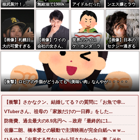
核武装汁！」←
無給油で1980k
アイドルだった
ンエス嬢とラウ
１万発の核弾頭
m走行しギネス
頃の今田美桜、
ンジ嬢が熾烈な
どこに
記録を達成！→
ガチのマジで可
女の争いを繰り
山頂から下って
愛くてワイらを
広げ対戦型にな
るだけでした…
びびらせまくっ
ってしまうw w
てしまうw w w
w w w w w w
【画像】札幌日
【画像】ワイの
世界のケイス
【画像】日本の
w w w w w
大の可愛すぎる
会社の女さん、
ケ・ホンダ「ラ
セクシー過ぎる
女子野球部員、
『コレ』を強調
ーメン700円は
女性犯罪者一覧
別角度が見つか
し過ぎて完全に
安すぎる！2000
が冗談抜きにレ
るwww
あたしこ枠を狙
円にするべき」
ベル高過ぎる件
ってるんだがw
w w w w w w w
w w w w w w w
w w
【衝撃】ロピアの牛脂がどうみても「美味い肉」なんやが・・・・・
w w w w
【衝撃】さかなクン、結婚してる？の質問に「お魚で幸...
VTuberさん、祖母の「家族だけの一日葬」をした...
防衛費、過去最大の8.9兆円へ →政府「最終的に1...
佐藤二朗、橋本愛との騒動で主演映画が完全白紙へｗｗ...
ひろゆき「出馬する気ないから話さなかった」妻「それ...