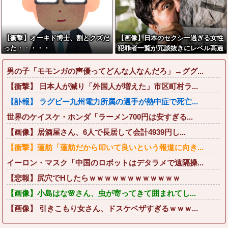
【衝撃】オーキド博士、割とクズだ
【画像】日本のセクシー過ぎる女性
った・・・・・
犯罪者一覧が冗談抜きにレベル高過
ぎる件w w w w w w w w w
男の子「モモンガの声優ってどんな人なんだろ」→ググ...
【衝撃】 日本人が減り「外国人が増えた」市区町村ラ...
【訃報】 ラグビー九州電力所属の選手が熱中症で死亡...
世界のケイスケ・ホンダ「ラーメン700円は安すぎる...
【画像】居酒屋さん、6人で長居して会計4939円し...
【衝撃】蓮舫「蓮舫だから叩いて良いという報道に向き...
イーロン・マスク「中国のロボットはデタラメで遠隔操...
【悲報】尻穴でHしたらｗｗｗｗｗｗｗｗｗｗｗｗ
【画像】小島はな🌸さん、虫が寄ってきて囲まれてし...
【画像】 引きこもり女さん、ドスケベザすぎるｗｗｗ...