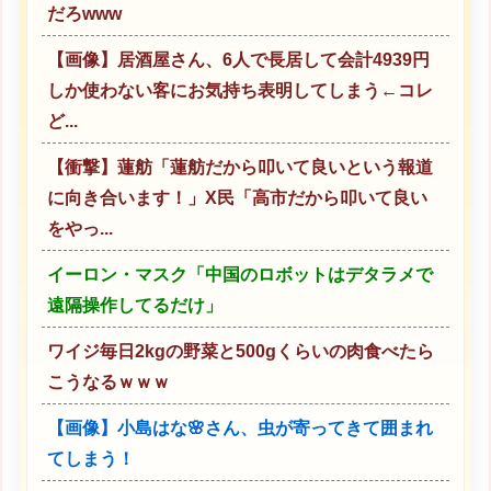
だろwww
【画像】居酒屋さん、6人で長居して会計4939円
しか使わない客にお気持ち表明してしまう←コレ
ど...
【衝撃】蓮舫「蓮舫だから叩いて良いという報道
に向き合います！」X民「高市だから叩いて良い
をやっ...
イーロン・マスク「中国のロボットはデタラメで
遠隔操作してるだけ」
ワイジ毎日2kgの野菜と500gくらいの肉食べたら
こうなるｗｗｗ
【画像】小島はな🌸さん、虫が寄ってきて囲まれ
てしまう！