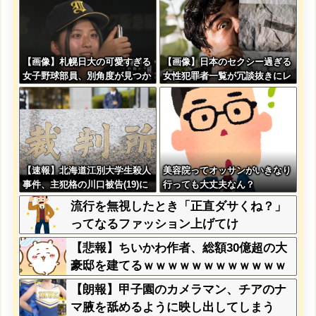
【画像】札幌日大の可愛すぎる
【画像】日本のセクシー過ぎる
女子野球部員、別角度が見つか
女性犯罪者一覧が冗談抜きにレ
るwww
ベル高過ぎる件w w w w w w
w w w
【速報】北海道江別大学生殺人
美容院ってオッサンがいきなり
事件、主犯格の川口被告(19)に
行っても大丈夫なん？
無期懲役の判決←これ、妥当だ
流行を無視したとき「正直ダサくね？」
と思う？？？？？？
ってなるファッション上げてけ
【悲報】ちいかわ作者、総額30億超の大
豪邸を建てるｗｗｗｗｗｗｗｗｗｗｗｗ
ｗｗｗｗｗｗｗ
【朗報】甲子園のカメラマン、チアのナ
マ腋を舐めるように映し出してしまう