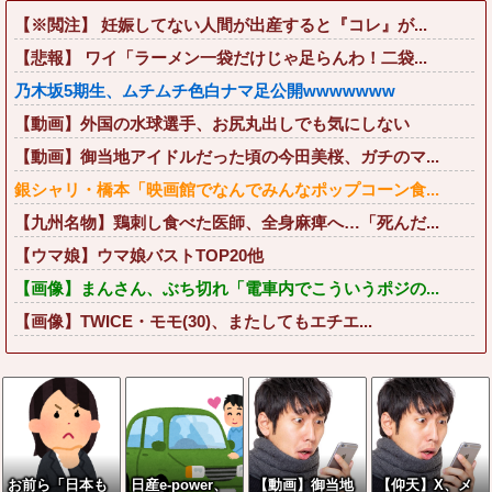
【※閲注】 妊娠してない人間が出産すると『コレ』が...
【悲報】 ワイ「ラーメン一袋だけじゃ足らんわ！二袋...
乃木坂5期生、ムチムチ色白ナマ足公開wwwwwww
【動画】外国の水球選手、お尻丸出しでも気にしない
【動画】御当地アイドルだった頃の今田美桜、ガチのマ...
銀シャリ・橋本「映画館でなんでみんなポップコーン食...
【九州名物】鶏刺し食べた医師、全身麻痺へ…「死んだ...
【ウマ娘】ウマ娘バストTOP20他
【画像】まんさん、ぶち切れ「電車内でこういうポジの...
【画像】TWICE・モモ(30)、またしてもエチエ...
お前ら「日本も
日産e-power、
【動画】御当地
【仰天】X、メ