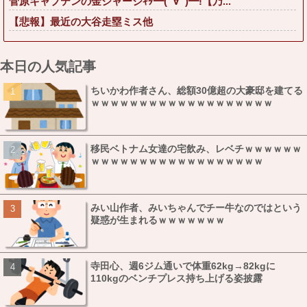
菅原キャプテンの金ジャージｷﾀ━(ﾟ∀ﾟ)━!【乃...
【悲報】最近の大谷走塁ミス他
本日の人気記事
ちいかわ作者さん、総額30億超の大豪邸を建てる
ｗｗｗｗｗｗｗｗｗｗｗｗｗｗｗｗｗｗｗ
移民ベトナム女達の宅飲み、レベチｗｗｗｗｗｗ
ｗｗｗｗｗｗｗｗｗｗｗｗｗｗｗｗｗｗ
みい山作者、みいちゃんでチー牛なのではという
疑惑が生まれるｗｗｗｗｗｗｗ
寺田心、週6ジム通いで体重62kg→82kgに
110kgのベンチプレス持ち上げる姿披露