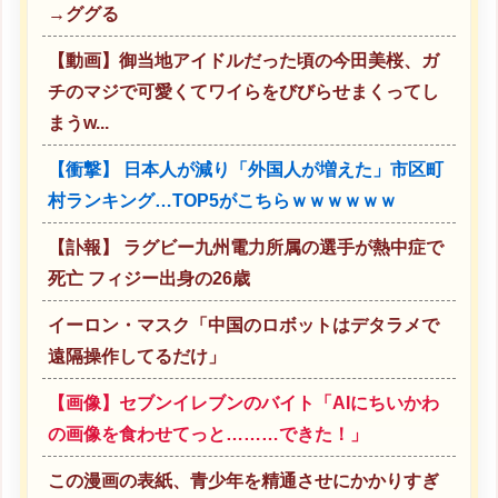
→ググる
【動画】御当地アイドルだった頃の今田美桜、ガ
チのマジで可愛くてワイらをびびらせまくってし
まうw...
【衝撃】 日本人が減り「外国人が増えた」市区町
村ランキング…TOP5がこちらｗｗｗｗｗｗ
【訃報】 ラグビー九州電力所属の選手が熱中症で
死亡 フィジー出身の26歳
イーロン・マスク「中国のロボットはデタラメで
遠隔操作してるだけ」
【画像】セブンイレブンのバイト「AIにちいかわ
の画像を食わせてっと………できた！」
この漫画の表紙、青少年を精通させにかかりすぎ