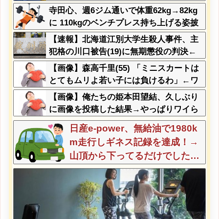
寺田心、週6ジム通いで体重62kg→82kg
に 110kgのベンチプレス持ち上げる姿披
露
【速報】北海道江別大学生殺人事件、主
犯格の川口被告(19)に無期懲役の判決←
これ、妥当だと思う？？？？？？
【画像】森高千里(55) 「ミニスカートは
とてもムリよ若い子には負けるわ」←ワ
イらにはブッ刺さりまくってしまうw w
【画像】俺たちの姫本田望結、久しぶり
w w w w
に画像を投稿した結果→やっぱりワイら
の姫だったw w w w w w w w w w
日産e-power、無給油で1980k
m走行しギネス記録を達成！→
山頂から下ってるだけでした…