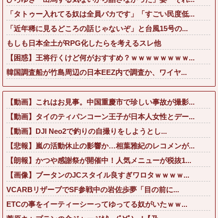
「タトゥー入れてる奴は全員バカです」「すごい民度低...
「近年稀に見るどころの話じゃないぞ」と台風15号の...
もしも日本全土がRPG化したらを考えるスレ他
【困惑】王将行くけど何がおすすめ？ｗｗｗｗｗｗｗｗ...
韓国調査船が竹島周辺の日本EEZ内で調査か、ワイヤ...
【動画】これはお見事。中国重慶市で珍しい事故が撮影...
【動画】タイのティパンコーン王子が日本人女性とデー...
【動画】DJI Neo2で釣りの自撮りをしようとし...
【悲報】嵐の活動休止の影響か…相葉雅紀のレコメンが...
【朗報】かつや感謝祭が開催中！人気メニューが税抜1...
【画像】ブータンのJCスタイル良すぎワロタｗｗｗｗ...
VCARBリザーブでSF参戦中の岩佐歩夢「目の前に...
ETCの事をイーティーシーってゆってる奴がいたｗｗ...