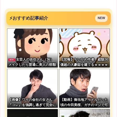
⚡
おすすめ記事紹介
NEW
女芸人の吉住さん（36）
【悲報】ちいかわ作者、総額30
NEW
メイクしたら普通に美人の部類
億超の大豪邸を建てるｗｗｗｗ
だったと判明ｗｗｗｗｗｗｗｗ
ｗｗｗｗｗｗｗｗｗｗｗｗｗｗ
ｗ
ｗ
【画像】ワイの会社の女さん、
【動画】御当地アイドルだった
『コレ』を強調し過ぎて完全に
頃の今田美桜、ガチのマジで可
あたしこ枠を狙ってるんだがw
愛くてワイらをびびらせまくっ
w w w w w w w w w w w
てしまうw w w w w w w w