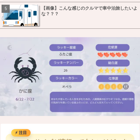
【画像】こんな感じのクルマで車中泊旅したいよ
な？？？
M
u