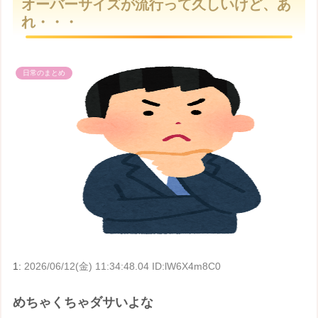
オーバーサイズが流行って久しいけど、あ
t
れ・・・
e
日常のまとめ
1:
2026/06/12(金) 11:34:48.04 ID:lW6X4m8C0
めちゃくちゃダサいよな