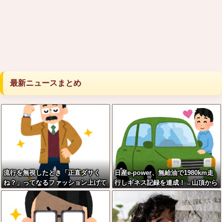
最新ニュースまとめ
流行を無視したとき「正直ダサく
日産e-power、無給油で1980km走
ね？」ってなるファッション上げて
行しギネス記録を達成！→山頂から
け
下ってるだけでした…