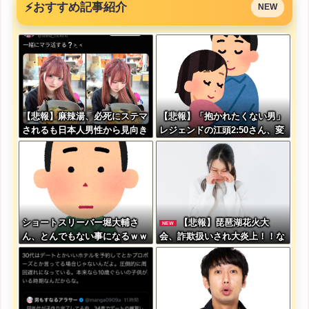
⚡
おすすめ記事紹介
NEW
【悲報】麻辣湯、必死にステマ
【悲報】「抱かれたくない男」
されるも日本人男性から見向き
レジェンドの江頭2:50さん、変
もされない・・・
わり果てた姿で発見される
ショートスリーバー堀大輔さ
【悲報】琵琶湖花火大
NEW
ん、とんでもない事になるｗｗ
会、詐欺扱いされ大炎上！！な
ｗｗｗｗｗｗ
お琵琶湖三市とも「知らない」
と公式声明←これどう言うこと
なんや！？？？？？？？？