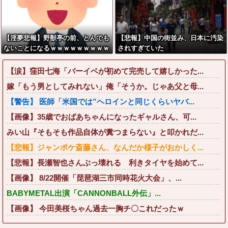
【淫夢悲報】野獣亭の前、とんでも
【悲報】中国の街並み、日本に汚染
ないことになるｗｗｗｗｗｗｗｗｗ
されすぎていた
ｗ
【涙】窪田七海「バーイベが初めて完売して嬉しかった...
嫁「もう男としてみれない」俺「そうか。じゃあ父と母...
【警告】 医師「米国では”ヘロインと同じくらいヤバ...
【画像】35歳でおばあちゃんになったギャルさん、可...
みい山『そもそも作品自体が糞つまらない』と叩かれだ...
【悲報】ジャンポケ斎藤さん、なんだか様子がおかしく...
【悲報】長瀬智也さんぶっ壊れる 利きタイヤを始めて...
【画像】 8/22開催「琵琶湖三市同時花火大会」、...
BABYMETAL出演「CANNONBALL外伝」...
【画像】 今田美桜ちゃん過去一胸チ〇これだったｗ