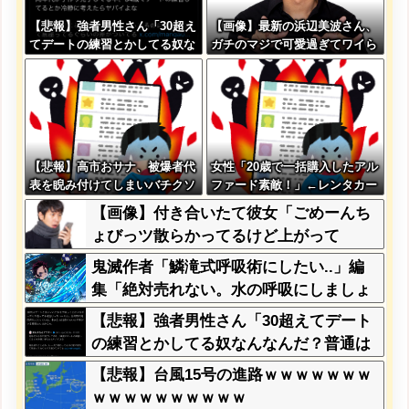
【悲報】強者男性さん「30超え
【画像】最新の浜辺美波さん、
てデートの練習とかしてる奴な
ガチのマジで可愛過ぎてワイら
んなんだ？普通は10代の子供が
をドキドキさせてしまうw w w
いるぞ」→
w w w w
【悲報】高市おサナ、被爆者代
女性「20歳で一括購入したアル
表を睨み付けてしまいバチクソ
ファード素敵！」←レンタカー
炎上し始めるｗｗｗｗｗｗｗｗ
だろと批判殺到
【画像】付き合いたて彼女「ごめーんち
ｗ
ょびっツ散らかってるけど上がって
～！」←お前らだったらコレ別れる
鬼滅作者「鱗滝式呼吸術にしたい..」編
か？？？？？
集「絶対売れない。水の呼吸にしましょ
う」
【悲報】強者男性さん「30超えてデート
の練習とかしてる奴なんなんだ？普通は
10代の子供がいるぞ」→
【悲報】台風15号の進路ｗｗｗｗｗｗｗ
ｗｗｗｗｗｗｗｗｗｗ