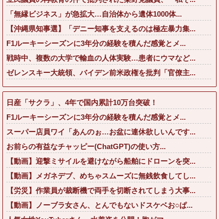
「無縁ビジネス」が急拡大…自治体から遺体1000体...
【沖縄県知事選】「デニー知事を支えるのは極左暴力集...
F1ルーキーシーズンに3年分の経験を積んだ感覚とメ...
戦時中、複数の大学で輸血の人体実験…患者にウマなど...
ゼレンスキー大統領、バイデン前米政権を批判「官僚主...
日産「サクラ」、4年で国内累計10万台突破！
F1ルーキーシーズンに3年分の経験を積んだ感覚とメ...
スーパー店員ワイ「あんのぉ…お盆に連休欲しいんです...
お前らの有益なチャッピー(ChatGPT)の使い方...
【動画】迎撃ミサイルを避けながら船舶にドローンを突...
【動画】メガネデブ、めちゃスムーズに無銭飲食してし...
【労災】作業員が裁断機で両手を切断されてしまう大事...
【動画】ノーブラ女さん、とんでもないドスケベお○ぱ...