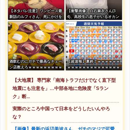
【ネタバレ注意】ワンピース最
【衝撃画像】白石麻衣さん(3
新話のルフィさん、死にかけを
4)、高校生の息子がいるオカン
助けてもらったジジイに悪態を
みたいになってしまう・・・
吐いてしまう・・・
酒飲むのにガチで最高なチェー
【超速報】夏終了ｗｗｗｗｗｗ
ン店教えろｗｗｗｗｗｗｗｗｗ
ｗｗｗｗｗｗｗｗｗｗｗｗｗｗ
ｗ
ｗｗｗｗｗｗｗｗｗｗｗｗｗｗ
ｗｗｗｗｗｗ
【大地震】 専門家「南海トラフだけでなく直下型
地震にも注意を」…中部各地に危険度「Sラン
ク」断...
実際のところ中国って日本をどうしたいんやろ
な？
【画像】最新の浜辺美波さん、ガチのマジで可愛