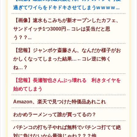
過ぎてワイらをドキドキさせてしまうw w w w ...
【画像】速水もこみちが新オープンしたカフェ、
サンドイッチ1つ3000円←コレは妥当だと思
う？？...
【悲報】ジャンポケ斎藤さん、なんだか様子がお
かしくなってしまった結果…←コレ逆に怖く
ね…？
【悲報】長瀬智也さんぶっ壊れる 利きタイヤを
始めてしまう
Amazon、楽天で見つけた特価品あれこれ
わかめラーメンって誰が買ってるの？
パチンコの打ち子やれば無料でパチンコ打てて絶
対に負けないから最強じゃね？？？他