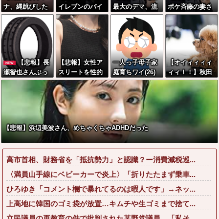
ナ、縄跳びした
イレブンのバイ
最大のデマ、流
ポケ斉藤の妻さ
らお乳も二重跳
ト「AIにちいか
言飛語」と聞い
ん、夫の求刑7年
びしてしまうww
わの画像を食わ
て思いつくの
翌日にInstagra
w
せてっと………
は？→大体一致
m更新しSNS民
できた！」→と
する件w w w w
をザワつかせて
んでもないもの
w w w
しまう…
【悲報】長
【悲報】女性ア
一人っ子母子家
【オイィィィィ
NEW
が出来上がって
瀬智也さんぶっ
スリートを性的
庭育ちワイ(26)
ィィ！！】秋田
しまうw w w w
壊れる 利きタ
対象にするポー
無職の母親が再
県職員、ラ○ホ
w
イヤを始めてし
ズ、これに決ま
婚するらしくて
テルと思われる
まう
る
驚愕
場所から記者会
見に参加してし
まった結果w w
【悲報】浜辺美波さん、めちゃくちゃADHDだった
w w w w w w
高市首相、財務省を「抵抗勢力」と認識？ー消費減税巡...
〈満員山手線にベビーカーで炎上〉「折りたたまず乗車...
ひろゆき「コメント欄で暴れてるのは暇人です」→ネッ...
上高地に韓国のゴミ袋が放置…キムチや生ゴミまで捨て...
立民議員の再教育の件で批判された某野党議員、「私そ...