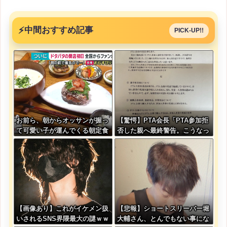
⚡
中間おすすめ記事
PICK-UP!!
お前ら、朝からオッサンが握っ
【驚愕】PTA会長「PTA参加拒
て可愛い子が運んでくる朝定食
否した親へ最終警告。こうなっ
（2200円）頼める？
てもいい？」
【画像あり】これがイケメン扱
【悲報】ショートスリーバー堀
いされるSNS界隈最大の謎ｗｗ
大輔さん、とんでもない事にな