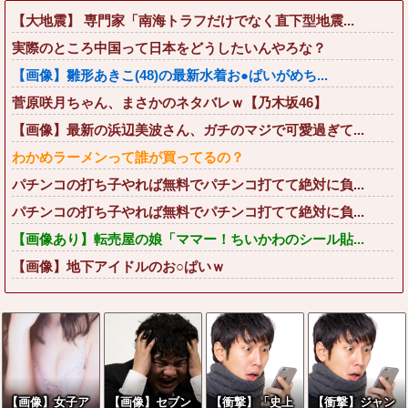
【大地震】 専門家「南海トラフだけでなく直下型地震...
実際のところ中国って日本をどうしたいんやろな？
【画像】雛形あきこ(48)の最新水着お●ぱいがめち...
菅原咲月ちゃん、まさかのネタバレｗ【乃木坂46】
【画像】最新の浜辺美波さん、ガチのマジで可愛過ぎて...
わかめラーメンって誰が買ってるの？
パチンコの打ち子やれば無料でパチンコ打てて絶対に負...
パチンコの打ち子やれば無料でパチンコ打てて絶対に負...
【画像あり】転売屋の娘「ママー！ちいかわのシール貼...
【画像】地下アイドルのお○ぱいｗ
【画像】女子ア
【画像】セブン
【衝撃】「史上
【衝撃】ジャン