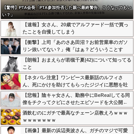
【驚愕】PTA会長「PTA参加拒否した親へ最終警告。こうなってもい
い？」
【速報】女さん、20歳でアルファード一括で買っ
たことを自慢してしまう
【衝撃】上司「あのさあ田沼？お前営業車のガソ
リン抜いてない？」俺「はぁ？どういうことす
か？」上司「自分の車に入れ替えたりしてな
【朗報】おまえらが若槻千夏(42)について知ってる
い？？」←これw w w w w w
こと
【ネタバレ注意】ワンピース最新話のルフィさ
ん、死にかけを助けてもらったジジイに悪態を吐
いてしまう・・・
【悲報】陰キャ女さん、勤務中にBeRealしてる同
僚をチクってクビにさせたエピソードを大公開←
これガチだと思う？？？？？
酒飲むのにガチで最高なチェーン店教えろｗｗｗ
ｗｗｗｗｗｗｗ
【画像】最新の浜辺美波さん、ガチのマジで可愛