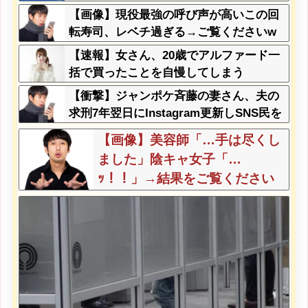
【画像】現役最強の呼び声が高いこの回
転寿司、レベチ過ぎる→ご覧くださいw
w w w w w w
【速報】女さん、20歳でアルファード一
括で買ったことを自慢してしまう
【衝撃】ジャンポケ斉藤の妻さん、夫の
求刑7年翌日にInstagram更新しSNS民を
ザワつかせてしまう…
【画像】美容師「…手は尽くし
ました」陰キャ女子「…
ｯ！！」→結果をご覧ください
w w w w w w w w