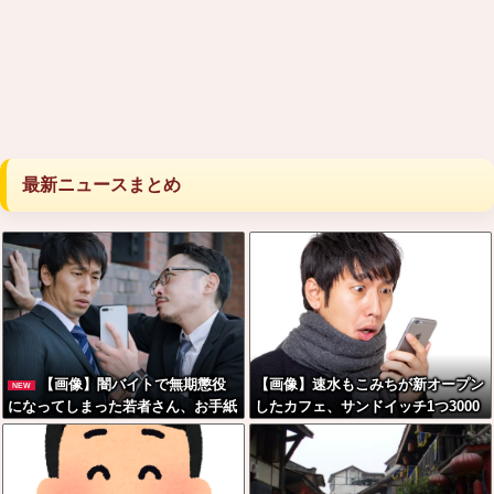
最新ニュースまとめ
【画像】闇バイトで無期懲役
【画像】速水もこみちが新オープン
NEW
になってしまった若者さん、お手紙
したカフェ、サンドイッチ1つ3000
でお気持ち表明した結果本当に自分
円←コレは妥当だと思
で書いたの？と疑惑が集中してしま
う？？？？？？
う…