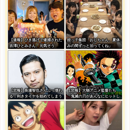
ｗｗｗｗｗｗｗｗｗｗｗｗｗｗ
る・・・
ｗｗ
【速報】ひき逃げで逮捕された
姪っ子集団「おじちゃん、夏休
吉澤ひとみさん、元気そう
みの間ずっと泊ってくね」
【悲報】長瀬智也さんぶっ壊れ
【悲報】大物アニメ監督たち
る→利きタイヤを始めてしまう
「鬼滅の刃があんなにヒットし
ｗｗｗｗｗ
た理由が本当に分からない…」