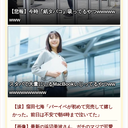
【悲報】今時『紙タバコ』吸ってるやつwwwww
www
スタバで大量にいるMacBookいじってるやつww
wwwwwwwwww
【涙】窪田七海「バーイベが初めて完売して嬉し
かった。前日は不安で朝4時まで泣いてた」
【画像】最新の浜辺美波さん、ガチのマジで可愛