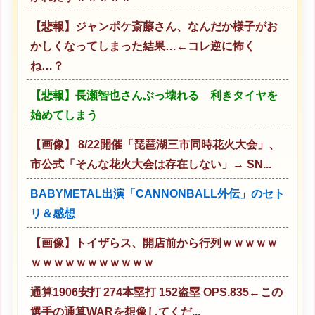
【悲報】ジャンポケ斎藤さん、なんだか様子がお
かしくなってしまった結果…←コレ逆に怖く
ね…？
【悲報】長瀬智也さんぶっ壊れる 利きタイヤを
始めてしまう
【画像】 8/22開催「琵琶湖三市同時花火大会」、
市公式「そんな花火大会は存在しない」→ SN...
BABYMETAL出演「CANNONBALL外伝」のセト
リ＆感想
【画像】トイザらス、開店前から行列ｗｗｗｗｗ
ｗｗｗｗｗｗｗｗｗｗｗ
通算1906安打 274本塁打 152盗塁 OPS.835←この
選手の通算WARを想像してくだ...