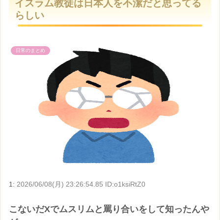
イスラム教徒は日本人を不潔だと思ってる
t
らしい
e
日常のまとめ
1:
2026/06/08(月) 23:26:54.85 ID:o1ksiRtZ0
こないだXでムスリムと罵り合いをして知ったんや