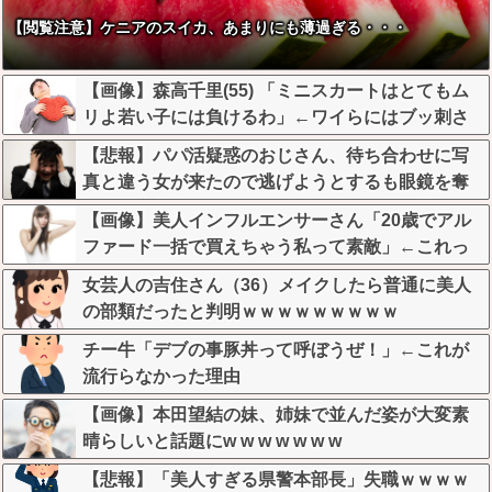
【閲覧注意】ケニアのスイカ、あまりにも薄過ぎる・・・
【画像】森高千里(55) 「ミニスカートはとてもム
リよ若い子には負けるわ」←ワイらにはブッ刺さ
りまくってしまうw w w w w w
【悲報】パパ活疑惑のおじさん、待ち合わせに写
真と違う女が来たので逃げようとするも眼鏡を奪
われ可哀想なことになっているところを激写され
【画像】美人インフルエンサーさん「20歳でアル
てしまう…
ファード一括で買えちゃう私って素敵」←これっ
てガチなん？それともネタなん？w w w w w w w w
女芸人の吉住さん（36）メイクしたら普通に美人
w
の部類だったと判明ｗｗｗｗｗｗｗｗｗ
チー牛「デブの事豚丼って呼ぼうぜ！」←これが
流行らなかった理由
【画像】本田望結の妹、姉妹で並んだ姿が大変素
晴らしいと話題にw w w w w w w
【悲報】「美人すぎる県警本部長」失職ｗｗｗｗ