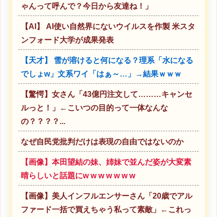
ゃんって呼んで？今日から友達ね！」
【AI】 AI使い自然界にないウイルスを作製 米スタ
ンフォード大学が成果発表
【天才】 雪が溶けると何になる？理系「水になる
でしょw」文系ワイ「はぁ～…」→結果ｗｗｗ
【驚愕】女さん「43億円注文して………キャンセ
ルっと！」←こいつの目的って一体なんな
の？？？？...
なぜ自民党批判だけは表現の自由ではないのか
【画像】本田望結の妹、姉妹で並んだ姿が大変素
晴らしいと話題にw w w w w w w
【画像】美人インフルエンサーさん「20歳でアル
ファード一括で買えちゃう私って素敵」←これっ