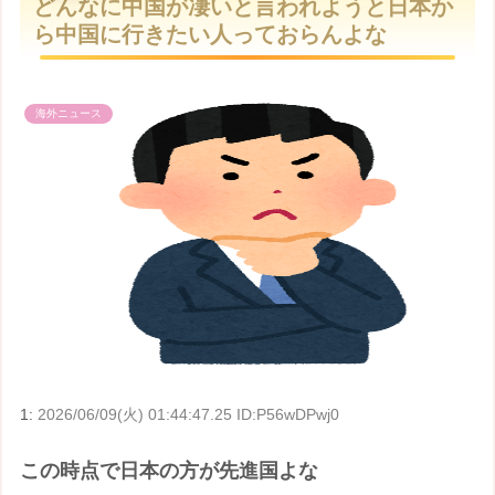
どんなに中国が凄いと言われようと日本か
t
ら中国に行きたい人っておらんよな
e
海外ニュース
1:
2026/06/09(火) 01:44:47.25 ID:P56wDPwj0
この時点で日本の方が先進国よな