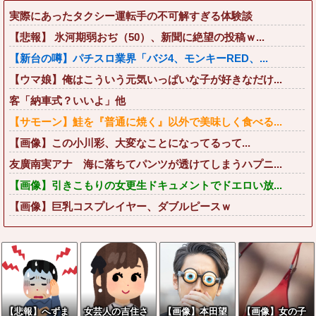
実際にあったタクシー運転手の不可解すぎる体験談
【悲報】 氷河期弱おぢ（50）、新聞に絶望の投稿ｗ...
【新台の噂】パチスロ業界「バジ4、モンキーRED、...
【ウマ娘】俺はこういう元気いっぱいな子が好きなだけ...
客「納車式？いいよ」他
【サモーン】鮭を『普通に焼く』以外で美味しく食べる...
【画像】この小川彩、大変なことになってるって...
友廣南実アナ 海に落ちてパンツが透けてしまうハプニ...
【画像】引きこもりの女更生ドキュメントでドエロい放...
【画像】巨乳コスプレイヤー、ダブルピースｗ
【悲報】へずま
女芸人の吉住さ
【画像】本田望
【画像】女の子