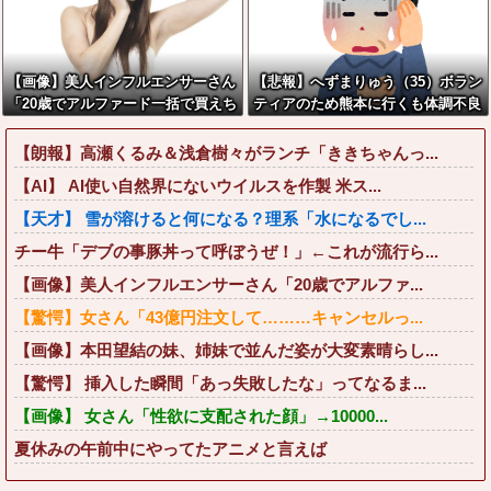
【画像】美人インフルエンサーさん
【悲報】へずまりゅう（35）ボラン
「20歳でアルファード一括で買えち
ティアのため熊本に行くも体調不良
ゃう私って素敵」←これってガチな
で病院に行く
ん？それともネタなん？w w w w w
【朗報】高瀬くるみ＆浅倉樹々がランチ「ききちゃんっ...
w w w w
【AI】 AI使い自然界にないウイルスを作製 米ス...
【天才】 雪が溶けると何になる？理系「水になるでし...
チー牛「デブの事豚丼って呼ぼうぜ！」←これが流行ら...
【画像】美人インフルエンサーさん「20歳でアルファ...
【驚愕】女さん「43億円注文して………キャンセルっ...
【画像】本田望結の妹、姉妹で並んだ姿が大変素晴らし...
【驚愕】 挿入した瞬間「あっ失敗したな」ってなるま...
【画像】 女さん「性欲に支配された顔」→10000...
夏休みの午前中にやってたアニメと言えば