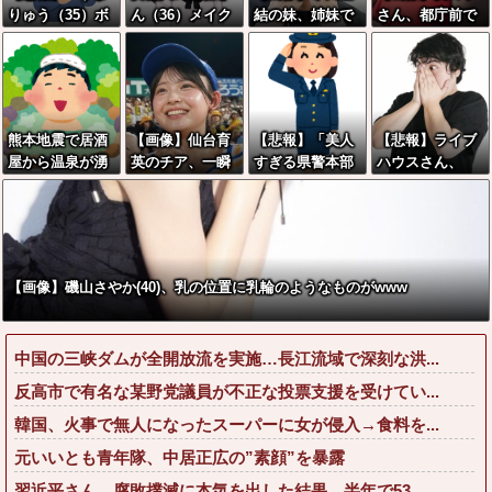
りゅう（35）ボ
ん（36）メイク
結の妹、姉妹で
さん、都庁前で
ランティアのた
したら普通に美
並んだ姿が大変
膣と乳房を露出
め熊本に行くも
人の部類だった
素晴らしいと話
wwwwwwwww
体調不良で病院
と判明ｗｗｗｗ
題にw w w w w
w
に行く
ｗｗｗｗｗ
w w
熊本地震で居酒
【画像】仙台育
【悲報】「美人
【悲報】ライブ
屋から温泉が湧
英のチア、一瞬
すぎる県警本部
ハウスさん、
き出るｗｗｗｗ
見ただけで勃起
長」失職ｗｗｗ
『奴隷』すぎる
ｗｗｗｗ
すると話題に
ｗｗｗｗｗｗ
求人を公開して
話題に
【画像】磯山さやか(40)、乳の位置に乳輪のようなものがwww
中国の三峡ダムが全開放流を実施…長江流域で深刻な洪...
反高市で有名な某野党議員が不正な投票支援を受けてい...
韓国、火事で無人になったスーパーに女が侵入→食料を...
元いいとも青年隊、中居正広の”素顔”を暴露
習近平さん、腐敗撲滅に本気を出した結果…半年で53...