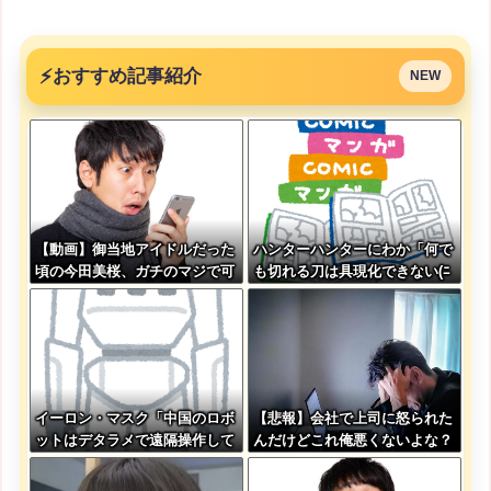
⚡
おすすめ記事紹介
NEW
【動画】御当地アイドルだった
ハンターハンターにわか「何で
頃の今田美桜、ガチのマジで可
も切れる刀は具現化できない(ﾆ
愛くてワイらをびびらせまくっ
ﾁｯ」←これ
てしまうw w w w w w w w
イーロン・マスク「中国のロボ
【悲報】会社で上司に怒られた
ットはデタラメで遠隔操作して
んだけどこれ俺悪くないよな？
るだけ」