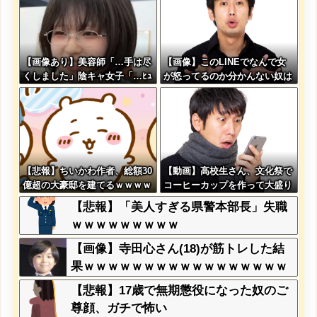
【画像あり】美容師「…手は尽
【画像】このLINEでなんで女
くしました」陰キャ女子「…ﾋｭ
が怒ってるのか分かんない奴は
ｯ」→結果・・・
モテない奴確定らしい←お前ら
は勿論わかるよ
な？？？？？？？
【悲報】ちいかわ作者、総額30
【動画】高校生さん、文化祭で
億超の大豪邸を建てるｗｗｗｗ
コーヒーカップを作って大盛り
ｗｗｗｗｗｗｗｗｗｗｗｗｗｗ
あがり←なんかどっかで見たこ
【悲報】「美人すぎる県警本部長」失職
ｗ
とあると話題に
ｗｗｗｗｗｗｗｗｗ
【画像】寺田心さん(18)が筋トレした結
果ｗｗｗｗｗｗｗｗｗｗｗｗｗｗｗｗｗ
ｗｗ
【悲報】17歳で無期懲役になった奴のご
尊顔、ガチで怖い