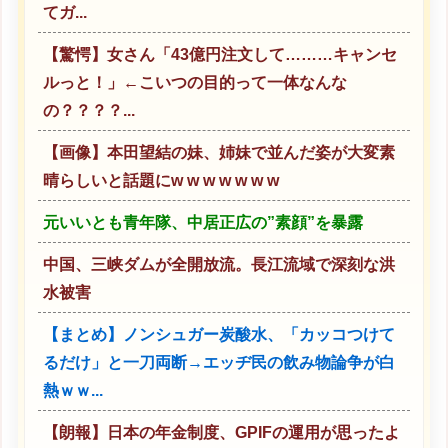
てガ...
【驚愕】女さん「43億円注文して………キャンセ
ルっと！」←こいつの目的って一体なんな
の？？？？...
【画像】本田望結の妹、姉妹で並んだ姿が大変素
晴らしいと話題にw w w w w w w
元いいとも青年隊、中居正広の”素顔”を暴露
中国、三峡ダムが全開放流。長江流域で深刻な洪
水被害
【まとめ】ノンシュガー炭酸水、「カッコつけて
るだけ」と一刀両断→エッヂ民の飲み物論争が白
熱ｗｗ...
【朗報】日本の年金制度、GPIFの運用が思ったよ