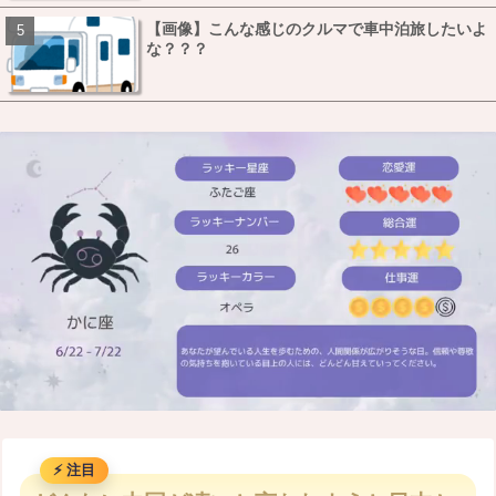
【画像】こんな感じのクルマで車中泊旅したいよ
な？？？
M
u