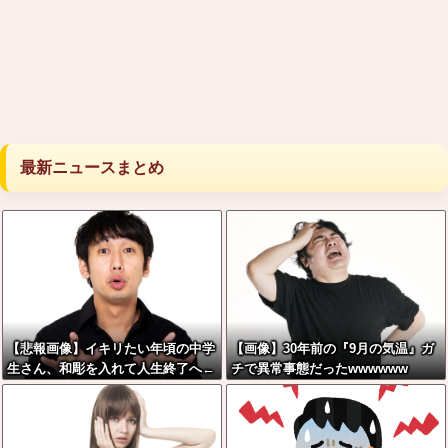
最新ニュースまとめ
【悲報画像】イキリたい年頃の中学
【画像】30年前の『9月の気温』ガ
生さん、和彫を入れて人生終了へ←
チで異常事態だったwwwwww
これw w w w w w