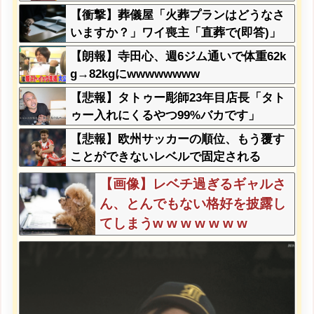
【衝撃】葬儀屋「火葬プランはどうなさ
いますか？」ワイ喪主「直葬で(即答)」
→結果ァw w w w w w w w w w
【朗報】寺田心、週6ジム通いで体重62k
g→82kgにwwwwwwww
【悲報】タトゥー彫師23年目店長「タト
ゥー入れにくるやつ99%バカです」
【悲報】欧州サッカーの順位、もう覆す
ことができないレベルで固定される
【画像】レベチ過ぎるギャルさ
ん、とんでもない格好を披露し
てしまうw w w w w w w