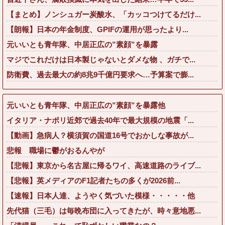
【まとめ】ノンシュガー炭酸水、「カッコつけてるだけ...
【朗報】日本の年金制度、GPIFの運用が思ったより...
元いいとも青年隊、中居正広の”素顔”を暴露
マジでこれだけは日本製じゃないとダメな物 、ガチで...
防衛費、過去最大の約8兆9千億円要求へ…予算案で膨...
元いいとも青年隊、中居正広の”素顔”を暴露他
イタリア・ナポリ近郊で過去40年で最大規模の地震「...
【動画】急病人？横須賀の国道16号でおかしな事故が...
悲報 職場に鬱がおるんやが
【悲報】東京から名古屋に帰るワイ、高速道路のライブ...
【悲報】英メディアのF1記者たちの多くが2026前...
【速報】日本人達、ようやく気づいた模様・・・・・他
先代猫（三毛）は毎晩布団に入ってきたが、時々意地悪...