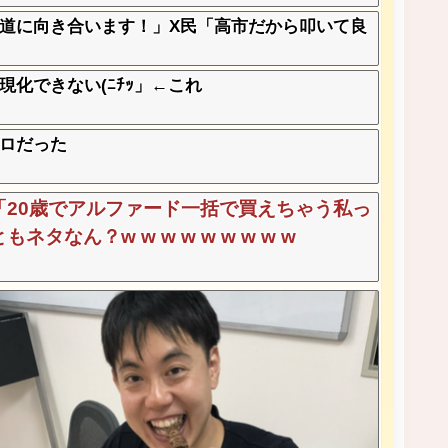
道に向き合います！」X民「高市だから叩いて良
化できない(ﾆﾁｯ」←これ
ロだった
20歳でアルファード一括で買えちゃう私っ
なん？w w w w w w w w w