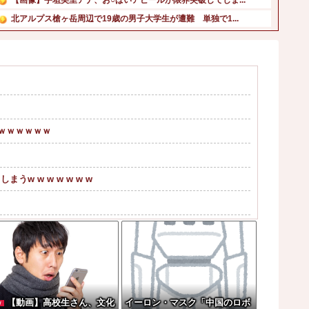
北アルプス槍ヶ岳周辺で19歳の男子大学生が遭難 単独で1...
佐藤二朗さん主演の「踊る大捜査線」スピンオフドラマ、正式...
移民反対派に聞きたいんやが他
韓国人「日本人が絶対に違法駐車をしない本当の理由がこちら...
【日向坂46】運動神経良い人と悪い人の対比をご覧ください...
【悲報】韓国、ロシアウクライナ戦争に参戦へ！！！他
韓国人「韓国人が日本のラーメンについて勘違いしていること...
ｗｗｗｗｗｗ
 w w w w w w
ない奴確定らしい←お前らは勿論わかるよな？？...
」「法定速度絶対遵守マン」
あがり←なんかどっかで見たことあると話題に
【動画】高校生さん、文化
イーロン・マスク「中国のロボ
W