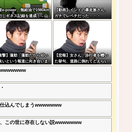
e-power、無給油で1980km
【動画】インドの暴走族さん、
行しギネス記録を達成！→山
ガチでレベチだった・・・
から下ってるだけでした…
衝撃】蓮舫「蓮舫だから叩い
【悲報】女さん、歩行者を轢い
良いという報道に向き合いま
た挙句、道路に倒れてどえらい
！」X民「高市だから叩いて
ことになってしまうw w w w w
wwwwww
いをやってるのがお前だろ」
w w
これ…w w
・
込んでしまうwwwwwww
、この世に存在しない説wwwwwww