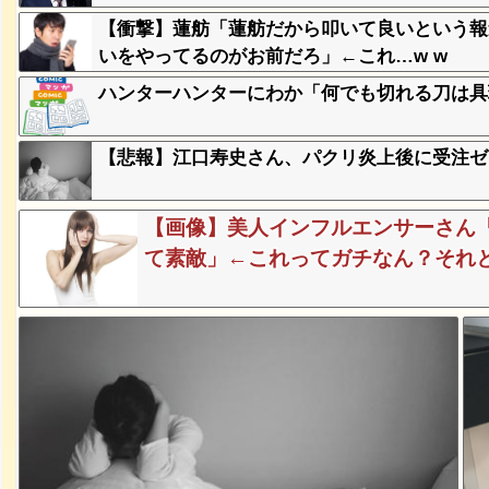
【衝撃】蓮舫「蓮舫だから叩いて良いという報
に本当の
いをやってるのがお前だろ」←これ…w w
ｗｗｗｗ
ハンターハンターにわか「何でも切れる刀は具現
、登場
ｗ
【悲報】江口寿史さん、パクリ炎上後に受注ゼ
【画像】美人インフルエンサーさん「
失った農
ってくる
て素敵」←これってガチなん？それともネタ
そばの値
ｗｗｗｗ
ｗｗｗｗ
ｗｗｗｗ