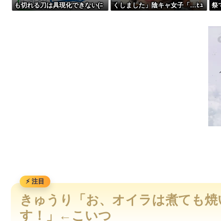
も切れる刀は具現化できない(ﾆ
くしました」陰キャ女子「…ﾋｭ
祭
最近の若者はお金ない！旅行も行けない何も買えない！←言う
ﾁｯ」←これ
ｯ」→結果・・・
盛
た
【滋賀】「琵琶湖三市同時花火」開催中止を発表 今後の対応は
Meshify3 3XLでドライブベイが縮小されて絶望してる Define8
Amazon「マンガ毎週末セール（50%還元）」アツいスポーツ
きゅうり「お、オイラは煮ても焼
す！」←こいつ