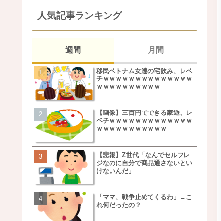
人気記事ランキング
週間
月間
移民ベトナム女達の宅飲み、レベ
移民ベトナム女達の宅飲
チｗｗｗｗｗｗｗｗｗｗｗｗｗｗ
チｗｗｗｗｗｗｗｗｗｗ
ｗｗｗｗｗｗｗｗｗｗ
ｗｗｗｗｗｗｗｗｗｗ
【画像】三百円でできる豪遊、レ
松本若菜(42歳)とかいう
ベチｗｗｗｗｗｗｗｗｗｗｗｗｗ
た美人おばさん女優ｗｗ
ｗｗｗｗｗｗｗｗｗｗｗ
ｗ
【悲報】Z世代「なんでセルフレ
鬼越トマホーク良ちゃん
ジなのに自分で商品通さないとい
事実上のクビにｗｗｗ
けないんだ」
「ママ、戦争止めてくるわ」←こ
【画像】キモいオジサン
れ何だったの？
服一覧がこちらｗｗｗｗ
ｗ