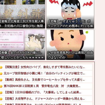
【速報】北海道江別大学生殺人事
【悲報】へずまりゅう（35）ボ
件、主犯格の川口被告(19)に無期
ランティアのため熊本に行くも体
懲役の判決←これ、妥当だと思
調不良で病院に行く
う？？？？？？
【画像】女の子がS◯Xの後にし
なぜ自民党批判だけは表現の自由
て欲しいことがこちらｗｗｗｗｗ
ではないのか
ｗ
【閲覧注意】女性向けバイブ、進化しすぎて寄生獣みたいにな...
元カープ前田智徳が小園に喝！「自分のバッティングが確立で...
【動画】高校生さん、文化祭でコーヒーカップを作って大盛り...
第76回NHK杯２回戦第１局 菅井竜也八段 対 大橋貴洸...
【悲報】1日30分睡眠のプロ、『大爆発』してしまった結果...
【悲報】大谷翔平さん、ドジャースのヘッダー画像から消える...
【画像】宇垣美里アナ、お○ぱいアピールが限界突破してしま...