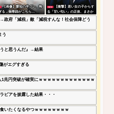
【画像】愛知の半グレ、怖
【衝撃】若い女の子からす
W
NEW
ぎる→御尊顔がこちら…
る「甘い匂い」の正体、まさか
分からないDTなんておらんよ
→政府「減税」敵「減税すんな！社会保障どう
な？よな？w w w w w w w w w
w w
まう
うと思うんだ』→結果
中傷がエグすぎる
収入1兆円突破が確実にｗｗｗｗｗｗｗｗｗｗｗｗｗ
ラビアを披露した結果・・・
食いたくなるやつｗｗｗｗｗｗｗｗ