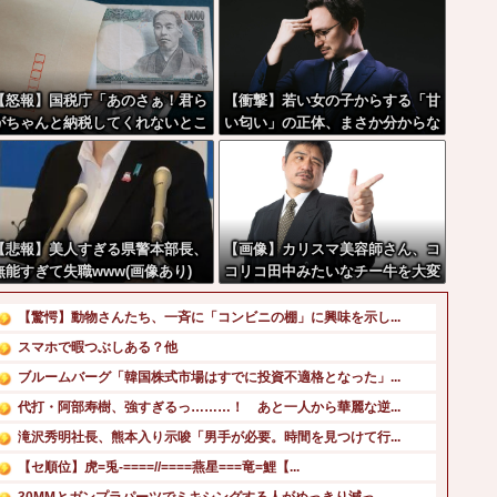
【怒報】国税庁「あのさぁ！君ら
【衝撃】若い女の子からする「甘
がちゃんと納税してくれないとこ
い匂い」の正体、まさか分からな
うなっちゃうけどどうする？！」
いDTなんておらんよな？よな？
←これw w w w w w w w
w w w w w w w w w w w
【悲報】美人すぎる県警本部長、
【画像】カリスマ美容師さん、コ
無能すぎて失職www(画像あり)
コリコ田中みたいなチー牛を大変
身させた結果がこちらw w w w
w w w w w w w
【驚愕】動物さんたち、一斉に「コンビニの棚」に興味を示し...
スマホで暇つぶしある？他
ブルームバーグ「韓国株式市場はすでに投資不適格となった」...
代打・阿部寿樹、強すぎるっ………！ あと一人から華麗な逆...
滝沢秀明社長、熊本入り示唆「男手が必要。時間を見つけて行...
【セ順位】虎=兎-====//====燕星===竜=鯉【...
30MMとガンプラパーツでミキシングする人がめっきり減っ...