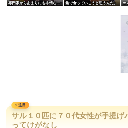
専門家からあまりにも非情な一
集で食っていこうと思うんだ』
ｗ
【怒報】国税庁「あのさぁ！君らがちゃんと納税してくれないとこう
言を告げられる
→結果
【動画】両方馬鹿（笑）ミニストップでトラックと衝突したドラ
【動画】高速道路を走行中の車からリアガラスが飛んでくる事故(ﾟ
【動画】自動ドアの仕組みを理解した富山のツバメが賢い。
サル１０匹に７０代女性が手提げ
ってけがなし