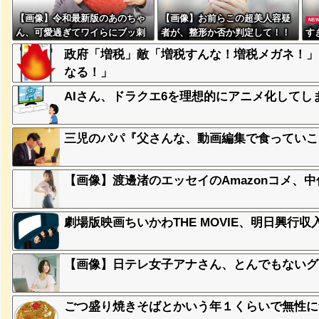
【画像】令和最新版のあのちゃ
【画像】お前らこの超美人容疑
NE
、登場
ん、可愛過ぎてワイらにブッ刺
者が、整形か否か判定して！！
す
ｗ
さりまくりw w w w w w
→画像がこちらw w w w w w w
政府「増税」敵「増税すんな！増税メガネ！」
w w w
なる！」
失った農
AIさん、ドラクエ6を理想的にアニメ化してし
ってくる
三児のパパ『父さんな、動画編集で食っていこ
そばの値
ｗｗｗｗ
【画像】渡邊渚のエッセイのAmazonコメ、
ｗｗｗｗ
ｗｗｗｗ
劇場版映画ちいかわTHE MOVIE、明日興行
【画像】日テレ女子アナさん、とんでもないグ
豪遊、レ
ｗｗｗｗ
ごつ盛り焼きそばとかいう年１くらいで無性に