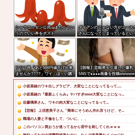
シャウエッセン公式、またこうい
ダイアンのじゃない方がユース
うのでいい丼をポスト
さんになってしまっているとい
事実←これ
フリマ民「あと500円値下げ出来
【朗報】芸能界を引退した爆乳
ませんか????」ワイ「ほ～い購
SNSで●●●●画像を投稿wwwww
入ｗ」
w
小坂菜緒のワキ出しグラビア、大変なことになってるって.....
小坂菜緒の『最新ふくらみ』ヤバすぎwww大変なことになっ...
佐藤璃果さん、ワキの肉大変なことになってるって...
【悲報】 上沼恵美子さん「簡単にそうめん作れ言うけど、そ...
職場の人妻と不倫をして、ついに、、、
このパソコン買おうか迷ってるから背中を刺してくれｗｗｗ
旅行ってただの消費型娯楽なのに、なんで有意義なイメージな...