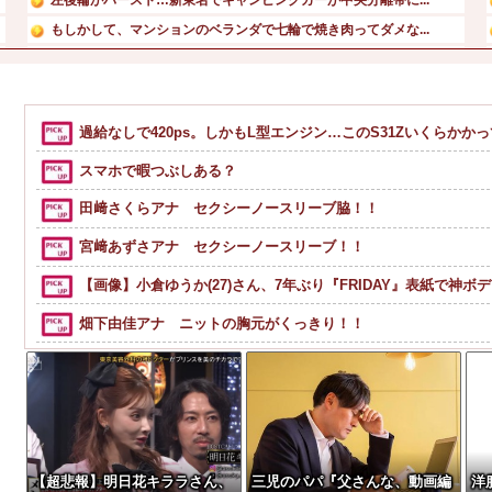
もしかして、マンションのベランダで七輪で焼き肉ってダメな...
【画像】 この佳子さまのボディライン、流石にエチエチすぎ...
【衝撃】 大阪府警、ミナミの“ベトナムビル”を家宅捜索し...
井上春華、へそ出し
過給なしで420ps。しかもL型エンジン…このS31Zいくらかか
AI開発で大バズリした宮本佳林が「Cloudflare ...
スマホで暇つぶしある？
田﨑さくらアナ セクシーノースリーブ脇！！
宮﨑あずさアナ セクシーノースリーブ！！
【画像】小倉ゆうか(27)さん、7年ぶり『FRIDAY』表紙で神ボ
畑下由佳アナ ニットの胸元がくっきり！！
フリマ民「あと500円値下げ出来ませんか????」ワイ「ほ～い
移民ベトナム女達の宅飲み、レベチｗｗｗｗｗｗｗｗｗｗｗｗ
【画像】ディズニーのおいなり巻（600円）、流石にアレすぎて賛否両
洋服の青山、空調ウェアを発売ｗｗｗｗｗｗ
【超悲報】明日花キララさん、
三児のパパ『父さんな、動画編
洋