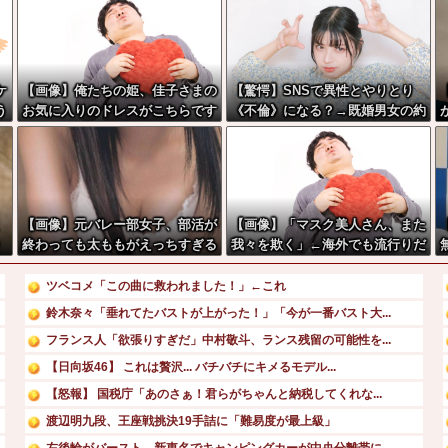
ケ
【画像】俺たちの姫、佳子さまの
【驚愕】SNSで異性とやりとり
う
お気に入りのドレスがこちらです
《不倫》になる？→既婚男女の約
←コレは可愛過ぎるw w w w w
7割がまさかの『こう』回答して
w w w
しまうw w w w w w w w
、
【画像】元バレー部女子、部活が
【画像】「マスク美人さん、また
終わっても太ももがえっちすぎる
我々を欺く」←海外でも流行りだ
した結果がこちらw w w w w w
w
ツベコメ「この曲に救われました！」←これ
鈴木奈々「垂れてたバストが上がった！」「今が一番バスト大...
フランス人「欲張りすぎだ」中村敬斗、ランス残留の可能性を...
【日向坂46】 これは贅沢... バチバチにキメるモデル...
【怒報】 国税庁「あのさぁ！君らがちゃんと納税してくれな...
渡辺明九段、王座戦挑決19手詰に「難易度が最上級」
左後輪がバースト…新東名でキャンピングカーが中央分離帯に...