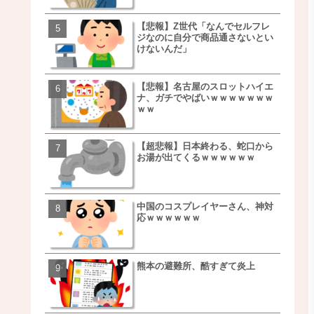
【悲報】Z世代「なんでセルフレ
【朗報】NOギルティ炭酸
ジなのに自分で商品通さないとい
ｗｗｗｗｗｗｗｗｗｗｗ
けないんだ」
【悲報】名古屋のスロットハイエ
【画像】例の梨を5000個
ナ、ガチでやばいｗｗｗｗｗｗｗ
家さん、少し流れが変わ
ｗｗ
【超悲報】日本終わる、蛇口から
【悲報】日本、ついに駅
お湯が出てくるｗｗｗｗｗｗ
段が限界突破ｗｗｗｗｗ
ｗｗｗｗ
中国のコスプレイヤーさん、神対
【悲報】すき家、炎上ｗ
応ｗｗｗｗｗｗ
ｗｗｗｗｗｗｗｗｗｗｗ
ｗｗｗ
熊本の避難所、酷すぎて炎上
【画像】三百円でできる
ベチｗｗｗｗｗｗｗｗｗ
ｗｗｗｗｗｗｗｗｗｗｗ