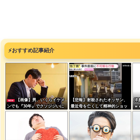
突然現れ
⚡
おすすめ記事紹介
ｗｗｗｗ
、吉本を
が着てる
【画像】男、いくらイケメ
【悲報】射殺されたオッサン、
洋
NEW
ｗｗｗｗ
ンでも『30年』でクソジジいに
最近母を亡くして精神的ショッ
ｗ
なってしまう
クを受けていたと判明・・・
に本当の
ｗｗｗｗ