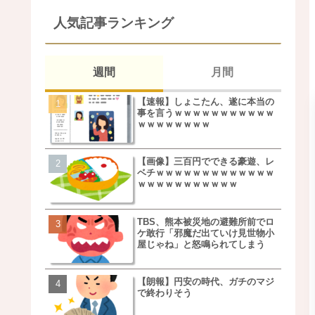
人気記事ランキング
週間
月間
【速報】しょこたん、遂に本当の
松本若菜(42歳)とかいう
事を言うｗｗｗｗｗｗｗｗｗｗｗ
た美人おばさん女優ｗｗ
ｗｗｗｗｗｗｗｗ
ｗ
【画像】三百円でできる豪遊、レ
鬼越トマホーク良ちゃん
ベチｗｗｗｗｗｗｗｗｗｗｗｗｗ
事実上のクビにｗｗｗ
ｗｗｗｗｗｗｗｗｗｗｗ
TBS、熊本被災地の避難所前でロ
【画像】キモいオジサン
ケ敢行「邪魔だ出ていけ見世物小
服一覧がこちらｗｗｗｗ
屋じゃね」と怒鳴られてしまう
ｗ
【朗報】円安の時代、ガチのマジ
【速報】しょこたん、遂
で終わりそう
事を言うｗｗｗｗｗｗｗ
ｗｗｗｗｗｗｗｗ