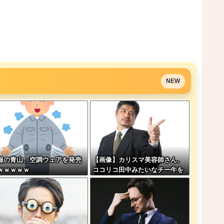
NEW
服の青山、空調ウェアを発売
【画像】カリスマ美容師さん、
ｗｗｗｗｗ
ココリコ田中みたいなチー牛を
大変身させた結果がこちらw w
w w w w w w w w w