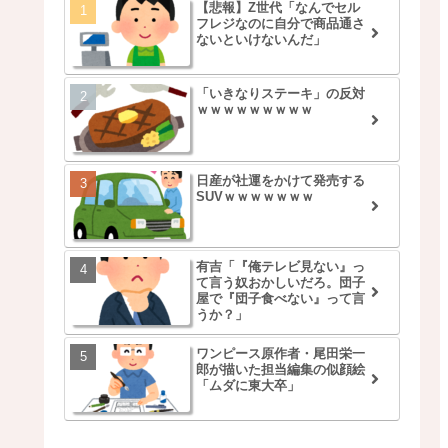
【悲報】Z世代「なんでセル
フレジなのに自分で商品通さ
ないといけないんだ」
「いきなりステーキ」の反対
ｗｗｗｗｗｗｗｗｗ
日産が社運をかけて発売する
SUVｗｗｗｗｗｗｗ
有吉「『俺テレビ見ない』っ
て言う奴おかしいだろ。団子
屋で『団子食べない』って言
うか？」
ワンピース原作者・尾田栄一
郎が描いた担当編集の似顔絵
「ムダに東大卒」