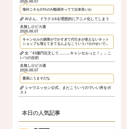
2026.08.07
海外ニキもGTAのAI動画作ってて出来良いわ
AIさん、ドラクエ6を理想的にアニメ化してしまう
名無し@ピカ速
2026.08.07
キャンセルの損害がでかすぎて代引きが使えないネット
ショップも増えてきてるんよなこういうバカのせいで...
女「43億円注文して………キャンセルっと！」←こ
いつの目的
名無し@ピカ速
2026.08.07
最高にうまそだな
シャウエッセン公式、またこういうのでいい丼をポ
スト
本日の人気記事