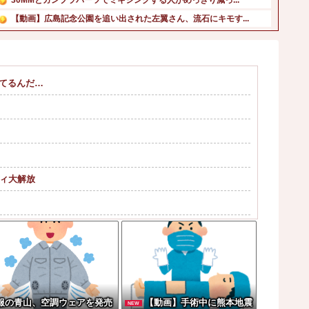
【動画】広島記念公園を追い出された左翼さん、流石にキモす...
コルトン・ハータのF1参戦の可能性が消滅したらしい他
カープ3連敗で今季ワースト借金16。森下7回2失点の好投...
【速報】NGT48新曲、北村優羽が単独センター→13人選...
ってるんだ…
｢格なむチャンネル｣ 名古屋飯編公開ｷﾀ━(ﾟ∀ﾟ)━!...
ワイルドベリーズ経営陣、倉庫の商品を持ち出し「ドローン攻...
海外「あるある！」日本を旅行した外国人が患う新たな症状「...
ディ大解放
購入ｗ」
ｗｗｗｗｗｗｗｗｗｗｗｗ
論の大炎上をしてしまうw w w w w...
服の青山、空調ウェアを発売
【動画】手術中に熊本地震
NEW