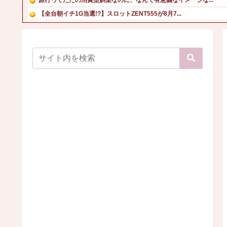
【全台朝イチ1G当選!?】スロットZENT555が8月7...
後藤真希さん、ブラジャーの位置を間違えてしまう
【人口激変】日本人が減り「外国人が増えた」自治体ランキン...
【画像】40歳のお姉さん、ガチでシコらせにくるｗ
【画像】本田望結、久しぶりにセクシー巨乳投稿！やっぱりお...