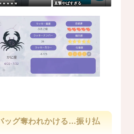
ｗｗｗｗｗ
直撃やばすぎる
なっちゃうけどどうする？！」←これw w w...
レコが（ノ∇`）
oﾟ)
M
u
t
バッグ奪われかける…振り払
e