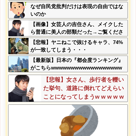
不人気な理由
なぜ自民党批判だけは表現の自由ではな
いのか
【画像】女芸人の吉住さん、メイクした
ら普通に美人の部類だった→ご覧くださ
いw w w w w w w w
【悲報】ヤニねこで抜けるキャラ、74%
が一致してしまう・・・
【最新版】日本の『都会度ランキング』
がこちらwwwwwwwwwwwwwwwwww
wwwwww
【悲報】女さん、歩行者を轢い
た挙句、道路に倒れてどえらい
ことになってしまうw w w w w
w w