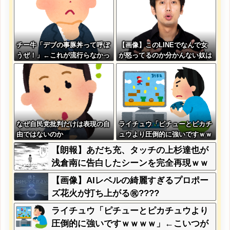
チー牛「デブの事豚丼って呼ぼ
【画像】このLINEでなんで女
うぜ！」←これが流行らなかっ
が怒ってるのか分かんない奴は
た理由
モテない奴確定らしい←お前ら
は勿論わかるよ
な？？？？？？？
なぜ自民党批判だけは表現の自
ライチュウ「ピチューとピカチ
由ではないのか
ュウより圧倒的に強いですｗｗ
ｗｗ」←こいつが不人気な理由
【朗報】あだち充、タッチの上杉達也が
浅倉南に告白したシーンを完全再現ｗｗ
ｗｗｗ
【画像】AIレベルの綺麗すぎるプロポー
ズ花火が打ち上がる㊗????
ライチュウ「ピチューとピカチュウより
圧倒的に強いですｗｗｗｗ」←こいつが