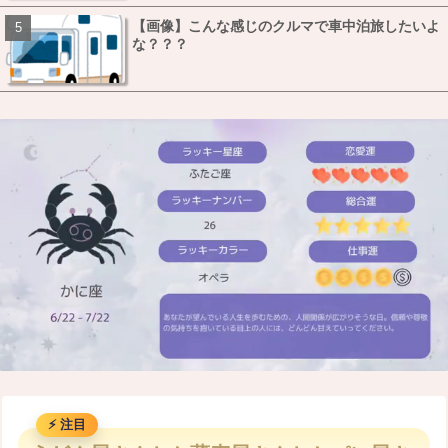
【画像】こんな感じのクルマで車中泊旅したいよ
な？？？
M
u