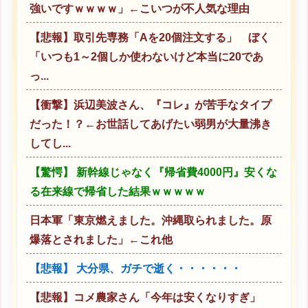
強いですｗｗｗｗ」←こいつが不人気な理由
【悲報】取引先専務「Aを20個注文する」 ぼく
「いつも1～2個しか使わないけど本当に20であ
っ...
【衝撃】浜辺美波さん、『コレ』が苦手なタイプ
だった！？←お世話してあげたい弱男が大量沸き
してし...
【驚愕】 新幹線じゃなく『帰省費4000円』安くな
る在来線で帰省した結果ｗｗｗｗｗ
日本軍「東京燃えました。沖縄取られました。原
爆落とされました」←これ他
【悲報】 大分県、ガチで逝く・・・・・・
【悲報】コメ農家さん「今年は安くなりすぎ」