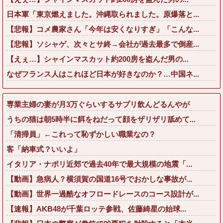
日本軍「東京燃えました。沖縄取られました。原爆落と...
【悲報】コメ農家さん「今年は安くなりすぎ」「こんな...
【悲報】ソシャゲ、次々とサ終→会社が過去最多で倒産...
【えぇ…】シャインマスカット約200房を盗んだ男の...
なぜフランス人はこれほど日本が好きなのか？…中国ネ...
専業主婦の妻が月3万ぐらいするサプリ飲んどるんやが
うちの猫は朝5時半に餌をねだって顔をザリザリ舐めて...
「清掃員」←これって恥ずかしい職業なの？
客「納車式？いいよ」
イタリア・ナポリ近郊で過去40年で最大規模の地震「...
【動画】急病人？横須賀の国道16号でおかしな事故が...
【動画】世界一過酷なオフロードレースのコース設計が...
【速報】AKB48が千葉ロッテ参戦、佐藤綺星の始球...