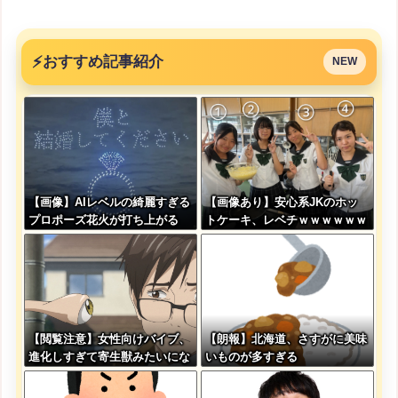
⚡
おすすめ記事紹介
NEW
【画像】AIレベルの綺麗すぎる
【画像あり】安心系JKのホッ
プロポーズ花火が打ち上がる
トケーキ、レベチｗｗｗｗｗｗ
㊗????
ｗｗｗｗｗｗｗｗｗｗｗｗｗｗ
ｗｗｗｗ
【閲覧注意】女性向けバイブ、
【朗報】北海道、さすがに美味
進化しすぎて寄生獣みたいにな
いものが多すぎる
ってしまう・・・