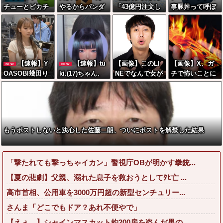
チューとピカチ
やるからパンダ
「43億円注文し
事豚丼って呼ぼ
ュウより圧倒的
に代わる観光資
て………キャン
うぜ！」←これ
に強いですｗｗ
源考えて」
セルっと！」←
が流行らなかっ
ｗｗ」←こいつ
こいつの目的っ
た理由
が不人気な理由
て一体なんな
の？？？？？？
【速報】Y
【速報】tu
【画像】このLI
【画像】X、ガ
NEW
NEW
？
OASOBI幾田り
ki.(17)ちゃん、
NEでなんで女が
チで怖いことに
ら、最新のCカ
えちえち色白ボ
怒ってるのか分
なる
ップお乳wwww
ディを公開www
かんない奴はモ
wwwwww
wwwwww
テない奴確定ら
しい←お前らは
勿論わかるよ
もうポストしないと決心した佐藤二朗、ついにポストを解禁した結果
な？？？？？？
？
「撃たれても撃っちゃイカン」警視庁OBが明かす拳銃...
【夏の悲劇】父親、溺れた息子を救おうとしてﾀﾋ亡 ...
高市首相、公用車を3000万円超の新型センチュリー...
さんま「どこでもドア？あれ不便やで」
【えぇ…】シャインマスカット約200房を盗んだ男の...