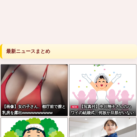
最新ニュースまとめ
【画像】女の子さん、都庁前で膣と
【写真付】中川翔子さんのハ
NEW
乳房を露出wwwwwwwwww
ワイの結婚式、何故か旦那がいない