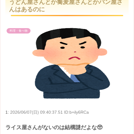
うどん屋さんとか蕎麦屋さんとかパン屋さ
t
んはあるのに
e
料理・食べ物
1:
2026/06/07(日) 09:40:37.51 ID:b+ily6RCa
ライス屋さんがないのは結構謎だよな🥺