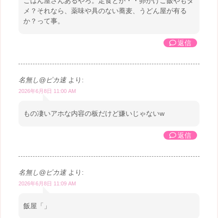
ごはん屋さんあるやろ。定食とか・・卵かけご飯やもダ
メ？それなら、薬味や具のない蕎麦、うどん屋が有る
か？って事。
返信
名無し@ピカ速
より:
2026年6月8日 11:00 AM
もの凄いアホな内容の板だけど嫌いじゃないw
返信
名無し@ピカ速
より:
2026年6月8日 11:09 AM
飯屋「」