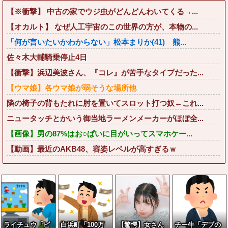
【※衝撃】 中古の家でウジ虫がどんどんわいてくる→...
【オカルト】 なぜ人工宇宙のこの世界の方が、本物の...
「何が言いたいかわからない」松本まりか(41) 熊...
佐々木大輔騎乗停止4日
【衝撃】浜辺美波さん、『コレ』が苦手なタイプだった...
【ウマ娘】各ウマ娘が弱そうな場所他
隣の椅子の背もたれに肘を置いてスロット打つ奴←これ...
ニュータッチとかいう御当地ラーメンメーカーがほぼ全...
【画像】男の87%はお○ぱいに目がいってスマホケー...
【動画】最近のAKB48、容姿レベルが高すぎるｗ
ライチュウ「ピ
白浜町「100万
【驚愕】女さん
チー牛「デブの