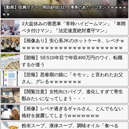
【動画】役満ボディ・岡田紗佳(32)、渾身のあたシコダンスｗｗｗｗ
ｗｗ
3大盆休みの害悪車「常時ハイビームマン」「車間
ベタ付けマン」「法定速度絶対遵守マン」
【画像あり】安心系JKのホットケーキ、レベチｗ
ｗｗｗｗｗｗｗｗｗｗｗｗｗｗｗｗｗｗｗｗｗｗ
ｗ
【朗報】SES10年目で年収400万円のワイ、転職
するか迷う
【悲報】思春期の娘に「キモッ」と言われたお父
さん、グレるｗｗｗｗｗｗｗ
【閲覧注意】女性向けバイブ、進化しすぎて寄生
獣みたいになってしまう・・・
【画像】レベチ過ぎるギャルさん、とんでもない
格好を披露してしまうw w w w w w w
粉末スープ、液体スープ、調味オイル「食べる