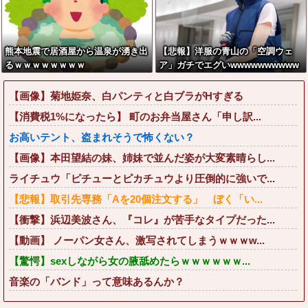
熊本地震で居酒屋から温泉が湧き出
【悲報】洋服の青山の「空調ウェ
るｗｗｗｗｗｗｗｗ
ア」ガチでエグいwwwwwwwwww
w
【画像】菊地姫奈、白パンティと白ブラがHすぎる
【消費税1%になったら】 町のお弁当屋さん「申し訳...
お高いテント、盗まれそうで怖くない？
【画像】本田望結の妹、姉妹で並んだ姿が大変素晴らし...
ライチュウ「ピチューとピカチュウより圧倒的に強いで...
【悲報】取引先専務「Aを20個注文する」 ぼく「い...
【衝撃】浜辺美波さん、『コレ』が苦手なタイプだった...
【動画】 ノーパン女さん、激写されてしまうｗｗｗw...
【驚愕】sexしながら女の腋舐めたらｗｗｗｗｗｗ...
音楽の「バンド」って意味あるんか？