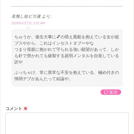
名無し@ピカ速
より:
2026年6月7日 3:32 AM
ちゅうか、後生大事に💕の萌え風船を抱えている女が超
ブスやから、これはインセストタブーやな
つまり母親に抱かれて守られる強い願望があって、しか
も針で突かれても破裂する超弱メンタルを自覚している
訳や
ぶっちゃけ、常に異常な不安を抱えている、極め付きの
惰弱デブがあんたって結論や。
返信
コメント
※