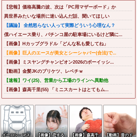
【悲報】価格高騰の波、次は「PC用マザーボード」か
異世界みたいな場所に迷い込んだ話、聞いてほしい
【議論】 全然怒らない人って実際どういう心理なん？
僕ハイエース乗り、パチンコ屋の駐車場にいるけど隣に...
【画像】Hカップグラドル「どんな私も愛してね」
【画像】巨人のエースが美女とシーシャバー(合法)で...
【画像】ミスヤングチャンピオン2026のボーイッシ...
【動画】金髪JKのプリケツ、レベチｗ
【速報】ワイ(25)、営業から工場のラインへ異動他
【画像】森高千里(55) 「ミニスカートはとてもム...
イーロン・マス
【画像】恋する
【画像】森高千
【動画】昔のド