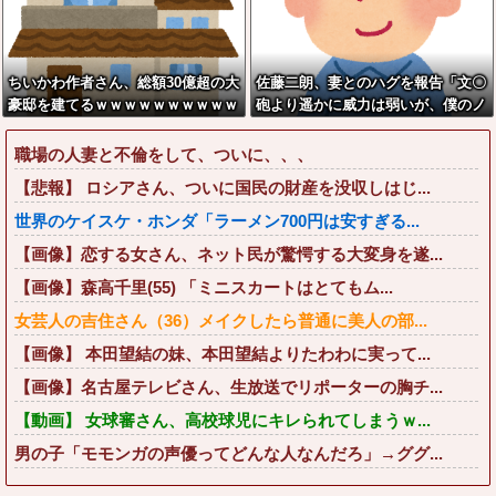
ちいかわ作者さん、総額30億超の大
佐藤二朗、妻とのハグを報告「文〇
豪邸を建てるｗｗｗｗｗｗｗｗｗｗ
砲より遥かに威力は弱いが、僕のノ
ｗｗｗｗｗｗｗｗｗ
ロケ砲をお見舞いする」
職場の人妻と不倫をして、ついに、、、
【悲報】 ロシアさん、ついに国民の財産を没収しはじ...
世界のケイスケ・ホンダ「ラーメン700円は安すぎる...
【画像】恋する女さん、ネット民が驚愕する大変身を遂...
【画像】森高千里(55) 「ミニスカートはとてもム...
女芸人の吉住さん（36）メイクしたら普通に美人の部...
【画像】 本田望結の妹、本田望結よりたわわに実って...
【画像】名古屋テレビさん、生放送でリポーターの胸チ...
【動画】 女球審さん、高校球児にキレられてしまうｗ...
男の子「モモンガの声優ってどんな人なんだろ」→ググ...