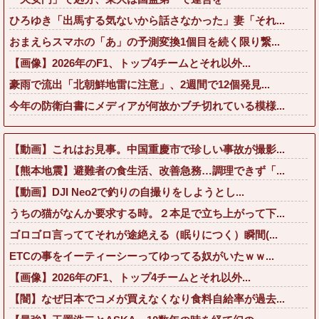
ひろゆき「出馬する気ないから話さなかった」妻「それ...
おまえらスマホの「あ」の予測変換1個目を続く限り繋...
【画像】2026年のF1、トップ4チームとそれ以外...
豪雨で流出「北朝鮮地雷に注意」、2週間で12個発見...
今年の防衛白書にメディアが何故かブチ切れている模様...
【動画】これはお見事。中国重慶市で珍しい事故が撮影...
【熊本地震】避難者の食生活、改善急務…調理できず「...
【動画】DJI Neo2で釣りの自撮りをしようとし...
うちの猫がなんか要求する時。２本足で立ち上がって下...
ゴロゴロ言っててそれが途絶える（眠りにつく）瞬間(...
ETCの事をイーティーシーってゆってる奴がいたｗｗ...
【画像】2026年のF1、トップ4チームとそれ以外...
【闇】なぜ日本でコメが買えなくなり食料自給率が過去...