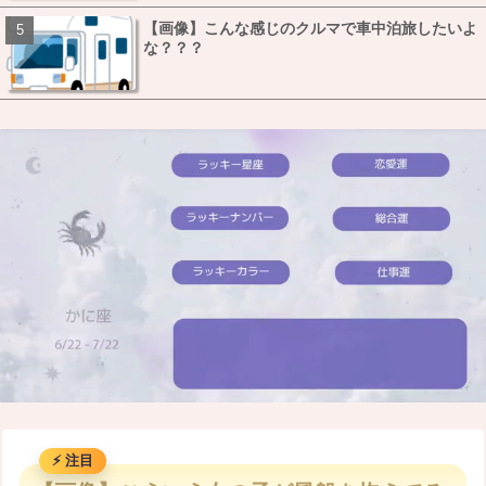
【画像】こんな感じのクルマで車中泊旅したいよ
な？？？
M
u