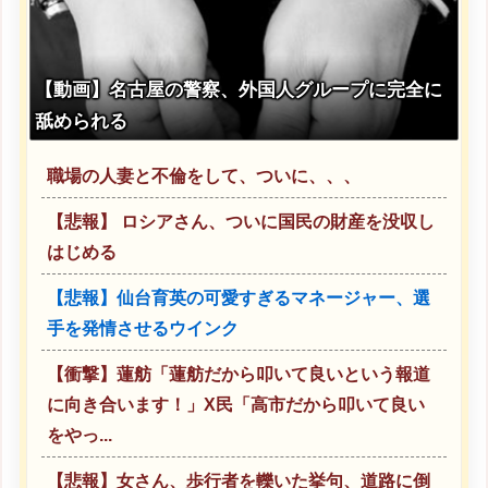
【動画】名古屋の警察、外国人グループに完全に
舐められる
職場の人妻と不倫をして、ついに、、、
【悲報】 ロシアさん、ついに国民の財産を没収し
はじめる
【悲報】仙台育英の可愛すぎるマネージャー、選
手を発情させるウインク
【衝撃】蓮舫「蓮舫だから叩いて良いという報道
に向き合います！」X民「高市だから叩いて良い
をやっ...
【悲報】女さん、歩行者を轢いた挙句、道路に倒