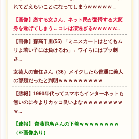
れてどえらいことになってしまうw w w w w ...
【画像】恋する女さん、ネット民が驚愕する大変
身を遂げてしまう←コレは凄過ぎるw w w w w...
【画像】森高千里(55) 「ミニスカートはとてもム
リよ若い子には負けるわ」←ワイらにはブッ刺
さ...
女芸人の吉住さん（36）メイクしたら普通に美人
の部類だったと判明ｗｗｗｗｗｗｗｗｗ
【悲報】1990年代ってスマホもインターネットも
無いのに今よりカッコ良いよなｗｗｗｗｗｗｗｗ
ｗ...
【速報】 齋藤飛鳥さんの下着ｗｗｗｗｗｗｗｗ
（※画像あり）