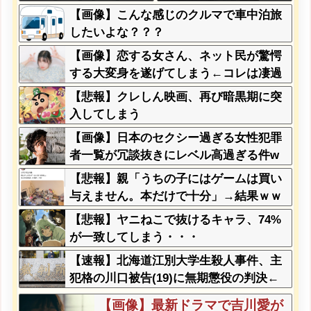
るだけ」
す！」X民「高市だから叩いて
【画像】こんな感じのクルマで車中泊旅
良いをやってるのがお前だろ」
したいよな？？？
←これ…w w
【画像】恋する女さん、ネット民が驚愕
する大変身を遂げてしまう←コレは凄過
ぎるw w w w w w w w
【悲報】クレしん映画、再び暗黒期に突
入してしまう
【画像】日本のセクシー過ぎる女性犯罪
者一覧が冗談抜きにレベル高過ぎる件w
w w w w w w w w
【悲報】親「うちの子にはゲームは買い
与えません。本だけで十分」→結果ｗｗ
ｗ
【悲報】ヤニねこで抜けるキャラ、74%
が一致してしまう・・・
【速報】北海道江別大学生殺人事件、主
犯格の川口被告(19)に無期懲役の判決←
これ、妥当だと思う？？？？？？
【画像】最新ドラマで吉川愛が