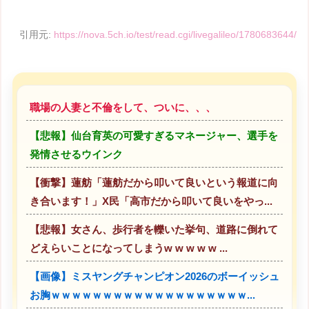
引用元:
https://nova.5ch.io/test/read.cgi/livegalileo/1780683644/
職場の人妻と不倫をして、ついに、、、
【悲報】仙台育英の可愛すぎるマネージャー、選手を
発情させるウインク
【衝撃】蓮舫「蓮舫だから叩いて良いという報道に向
き合います！」X民「高市だから叩いて良いをやっ...
【悲報】女さん、歩行者を轢いた挙句、道路に倒れて
どえらいことになってしまうw w w w w ...
【画像】ミスヤングチャンピオン2026のボーイッシュ
お胸ｗｗｗｗｗｗｗｗｗｗｗｗｗｗｗｗｗｗｗ...