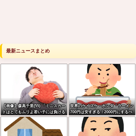
最新ニュースまとめ
【画像】森高千里(55) 「ミニスカー
世界のケイスケ・ホンダ「ラーメン
トはとてもムリよ若い子には負ける
700円は安すぎる！2000円にするべ
わ」←ワイらにはブッ刺さりまくっ
き」
てしまうw w w w w w