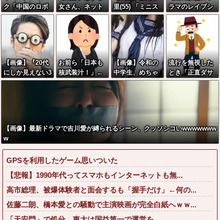
ク「中国のロボ
女さん、ネット
里(55) 「ミニス
ラマのレイプシ
ットはデタラメ
民が驚愕する大
カートはとても
ーン、ガチでア
で遠隔操作して
変身を遂げてし
ムリよ若い子に
ウトすぎるｗｗ
るだけ」
まう←コレは凄
は負けるわ」←
ｗｗｗｗｗｗｗ
過ぎるw w w w
ワイらにはブッ
w w w w
刺さりまくって
【画像】『20代
お前ら「日本も
【画像】令和の
流行を無視した
しまうw w w w
にしか見えない3
核武装汁！」←
中学生、めちゃ
とき「正直ダサ
w w
0代女子』がこち
１万発の核弾頭
くちゃイチャイ
くね？」ってな
らです←お前ら
どこに
チャしていた
るファッション
から見てど
上げてけ
う？？？？？？
？
【画像】最新ドラマで吉川愛が縛られるシーン、クッソシコいwwwwwww
w
GPSを利用したゲーム思いついた
【悲報】1990年代ってスマホもインターネットも無...
高市総理、被爆体験者と面会するも「握手だけ」←何の...
佐藤二朗、橋本愛との騒動で主演映画が完全白紙へｗｗ...
「天安門」で処分、東大は国益第一で運営を