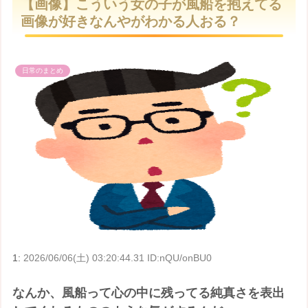
【画像】こういう女の子が風船を抱えてる
t
画像が好きなんやがわかる人おる？
e
日常のまとめ
1:
2026/06/06(土) 03:20:44.31 ID:nQU/onBU0
なんか、風船って心の中に残ってる純真さを表出