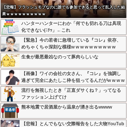
【悲報】フラッシュモブなのに誰でも参加できると思って乱入した結
果ｗｗｗｗｗｗｗｗｗｗ
ハンターハンターにわか「何でも切れる刀は具現
化できない(ﾆﾁｯ」←これ
【緊急】今の若者に急増している『コレ』依存、
めちゃくちゃ深刻な模様w w w w w w w w w w
生食が最悪最凶なのって豚肉らしいな
【画像】ワイの会社の女さん、『コレ』を強調し
過ぎて完全にあたしこ枠を狙ってるんだがw w w w
w w w w w w w w
流行を無視したとき「正直ダサくね？」ってなる
ファッション上げてけ
熊本地震で居酒屋から温泉が湧き出るwwww
【悲報】とんでもない交際報告をした大物YouTub